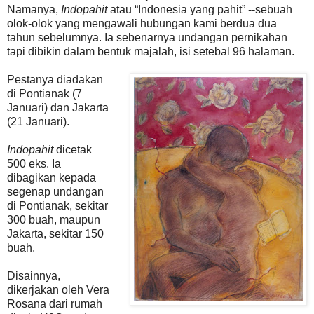
Namanya,
Indopahit
atau “Indonesia yang pahit” --sebuah
olok-olok yang mengawali hubungan kami berdua dua
tahun sebelumnya. Ia sebenarnya undangan pernikahan
tapi dibikin dalam bentuk majalah, isi setebal 96 halaman.
Pestanya diadakan
di Pontianak (7
Januari) dan Jakarta
(21 Januari).
Indopahit
dicetak
500 eks. Ia
dibagikan kepada
segenap undangan
di Pontianak, sekitar
300 buah, maupun
Jakarta, sekitar 150
buah.
Disainnya,
dikerjakan oleh Vera
Rosana dari rumah