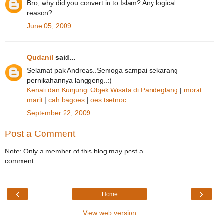
Bro, why did you convert in to Islam? Any logical
reason?
June 05, 2009
Qudanil
said...
Selamat pak Andreas..Semoga sampai sekarang
pernikahannya langgeng..:)
Kenali dan Kunjungi Objek Wisata di Pandeglang
|
morat
marit
|
cah bagoes
|
oes tsetnoc
September 22, 2009
Post a Comment
Note: Only a member of this blog may post a
comment.
‹
›
Home
View web version