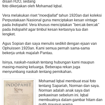
disain H2O, sedang
foto dikerjakan oleh Mohamad Iqbal.
Vera melakukan riset “
moedjallat
” tahun 1920an dari koleksi
Perpustakaan Nasional guna menciptakan kesan vintage
pada
Indopahit
. Vera khusus menciptakan "bercak-bercak"
pada
Indopahit
agar timbul kesan kertasnya tua dan
lengket.
Agus Sopian dan saya menulis sedikit dengan ejaan van
Ophuissen 1920an. Kami semua pernah sama-sama
bekerja untuk majalah Pantau.
Isinya, naskah-naskah tentang hubungan kami maupun
masing-masing keluarga. Beberapa rekan juga
menyumbang naskah tentang pernikahan.
Mohamad Iqbal membuat esai foto
tentang Sapariah, Norman dan saya.
Norman adalah anak saya dari
perkawinan sebelum ini. Iqbal
membuatnya dalam gambar hitam dan
putih maupun warna.