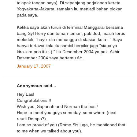
telapak tangan saya). Di sepanjang perjalanan kereta
Yogyakarta-Jakarta, ramalan itu menjadi bahan olokan
pada saya.
Ketika saya akan turun di terminal Manggarai bersama
bang Syf Herry dan teman-teman, pak Bud, masih terus
meledek, "hayo..dia menunggu di stasiun kota..." Saya
hanya tertawa kala itu sambil berpikir juga "siapa ya
kira-kira pria itu :-)." Itu Desember 2004 ya pak. Akhir
Desember 2004 saya bertemu AH.
January 17, 2007
Anonymous said...
Hey Eas!
Congratulations!!!
Wish you, Sapariah and Norman the best!
Hope to meet you guys someday, somewhere (next
reuni Dempo?).
I am so proud of you (Romo Sis juga, he mentioned that
to me when we talked about you).