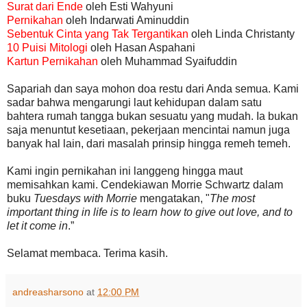
Surat dari Ende
oleh Esti Wahyuni
Pernikahan
oleh Indarwati Aminuddin
Sebentuk Cinta yang Tak Tergantikan
oleh Linda Christanty
10 Puisi Mitologi
oleh Hasan Aspahani
Kartun Pernikahan
oleh Muhammad Syaifuddin
Sapariah dan saya mohon doa restu dari Anda semua. Kami
sadar bahwa mengarungi laut kehidupan dalam satu
bahtera rumah tangga bukan sesuatu yang mudah. Ia bukan
saja menuntut kesetiaan, pekerjaan mencintai namun juga
banyak hal lain, dari masalah prinsip hingga remeh temeh.
Kami ingin pernikahan ini langgeng hingga maut
memisahkan kami. Cendekiawan Morrie Schwartz dalam
buku
Tuesdays with Morrie
mengatakan, "
The most
important thing in life is to learn how to give out love, and to
let it come in
.”
Selamat membaca. Terima kasih.
andreasharsono
at
12:00 PM