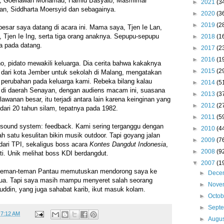
ae, Goenawan Mohamad, Hamid Basyaib, Masmimar
►
2021
(3
n, Siddharta Moersyid dan sebagainya.
►
2020
(3
►
2019
(2
esar saya datang di acara ini. Mama saya, Tjen Ie Lan,
Tjen Ie Ing, serta tiga orang anaknya. Sepupu-sepupu
►
2018
(1
ga pada datang.
►
2017
(2
►
2016
(1
, pidato mewakili keluarga. Dia cerita bahwa kakaknya
►
2015
(2
ar dari kota Jember untuk sekolah di Malang, mengatakan
perubahan pada keluarga kami. Rebeka bilang kalau
►
2014
(5
a di daerah Senayan, dengan audiens macam ini, suasana
►
2013
(3
wanan besar, itu terjadi antara lain karena keinginan yang
►
2012
(2
dari 20 tahun silam, tepatnya pada 1982.
►
2011
(5
i sound system: feedback. Kami sering terganggu dengan
►
2010
(4
h satu kesulitan bikin musik outdoor. Tapi goyang jalan
►
2009
(7
dari TPI, sekaligus boss acara
Kontes Dangdut Indonesia
,
►
2008
(9
ti. Unik melihat boss KDI berdangdut.
▼
2007
(1
a teman-teman Pantau memutuskan mendorong saya ke
►
Dece
ua. Tapi saya masih mampu menyeret salah seorang
►
Nove
uddin, yang juga sahabat karib, ikut masuk kolam.
►
Octo
►
Sept
t
7:12 AM
►
Augu