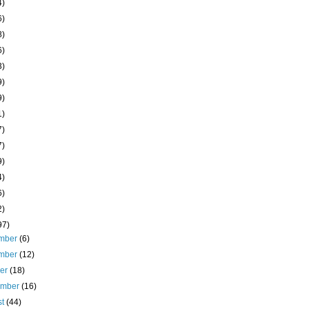
4)
6)
8)
6)
3)
9)
9)
1)
7)
7)
9)
4)
6)
2)
97)
mber
(6)
mber
(12)
ber
(18)
ember
(16)
st
(44)