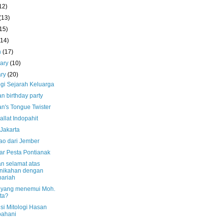
12)
(13)
15)
(14)
h
(17)
uary
(10)
ary
(20)
ogi Sejarah Keluarga
n birthday party
n's Tongue Twister
llat Indopahit
 Jakarta
ao dari Jember
r Pesta Pontianak
n selamat atas
nikahan dengan
ariah
 yang menemui Moh.
ta?
si Mitologi Hasan
pahani