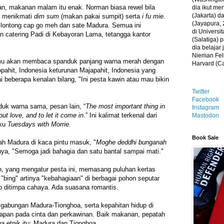
n, makanan malam itu enak. Norman biasa rewel bila
dia ikut me
(Jakarta) 
a menikmati
dim sum
(makan pakai sumpit) serta
i fu mie
.
(Jayapura, 
 lontong cap go meh dan sate Madura. Semua ini
di Universi
n catering Padi di Kebayoran Lama, tetangga kantor
(Salatiga)
dia belajar
Nieman Fell
tamu akan membaca spanduk panjang warna merah dengan
Harvard (C
opahit, Indonesia keturunan Majapahit, Indonesia yang
ai beberapa kenalan bilang, "Ini pesta kawin atau mau bikin
Twitter
Facebook
uk warna sama, pesan lain, “
The most important thing in
Instagram
 out love, and to let it come in
.” Ini kalimat terkenal dari
Mastodon
uku
Tuesdays with Morrie.
Book Sale
h Madura di kaca pintu masuk, "
Moghe deddhi bunganah
inya, "Semoga jadi bahagia dan satu bantal sampai mati."
h, yang mengatur pesta ini, memasang puluhan kertas
"bing" artinya "kebahagiaan" di berbagai pohon seputar
ip ditimpa cahaya. Ada suasana romantis.
s gabungan Madura-Tionghoa, serta kepahitan hidup di
rapan pada cinta dan perkawinan. Baik makanan, pepatah
a etnik itu: Madura dan Tionghoa.