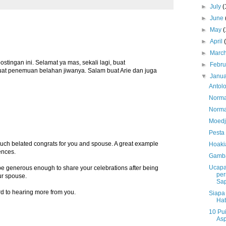
►
July
(
►
June
►
May
(
►
April
►
Marc
ingan ini. Selamat ya mas, sekali lagi, buat
►
Febr
at penemuan belahan jiwanya. Salam buat Arie dan juga
▼
Janu
Antol
Norma
Norma
Moedja
Pesta
ch belated congrats for you and spouse. A great example
Hoaki
ences.
Gamba
Ucapa
 be generous enough to share your celebrations after being
per
ur spouse.
Sap
d to hearing more from you.
Siapa
Hat
10 Pui
As