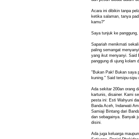
Acara ini dibikin tanpa p
ketika salaman, tanya pad
kamu?"
Saya tunjuk ke panggung, 
Sapariah menikmati sekali
paling semangat menyanyi
yang ikut menyanyi. Said
panggung di ujung kolam d
"Bukan Pak! Bukan saya pe
kuning." Said tersipu-sip
Ada sekitar 200an orang d
kartunis, disainer. Kami 
pesta ini: Esti Wahyuni d
Banda Aceh, Indarwati Ami
Samiaji Bintang dari Ban
dan sebagainya. Banyak jug
disini.
Ada juga keluarga maupun