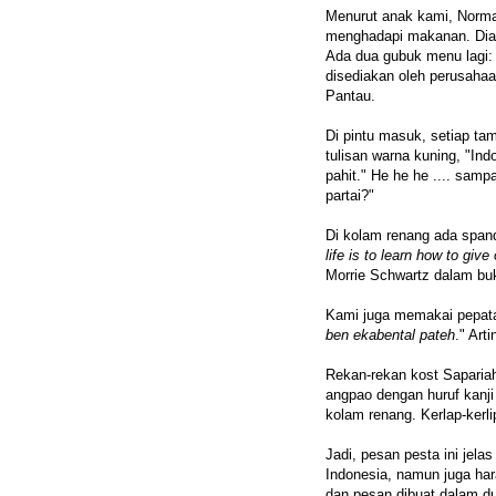
Menurut anak kami, Norma
menghadapi makanan. Di
Ada dua gubuk menu lagi:
disediakan oleh perusahaa
Pantau.
Di pintu masuk, setiap 
tulisan warna kuning, "Ind
pahit." He he he .... samp
partai?"
Di kolam renang ada spand
life is to learn how to give
Morrie Schwartz dalam b
Kami juga memakai pepata
ben ekabental pateh
." Art
Rekan-rekan kost Saparia
angpao dengan huruf kanji 
kolam renang. Kerlap-kerl
Jadi, pesan pesta ini jela
Indonesia, namun juga ha
dan pesan dibuat dalam du