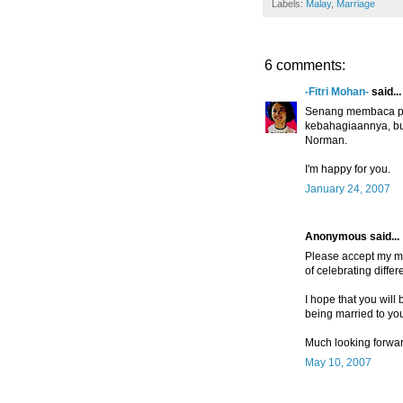
Labels:
Malay
,
Marriage
6 comments:
-Fitri Mohan-
said...
Senang membaca post
kebahagiaannya, bu
Norman.
I'm happy for you.
January 24, 2007
Anonymous said...
Please accept my mu
of celebrating differ
I hope that you will
being married to yo
Much looking forwar
May 10, 2007