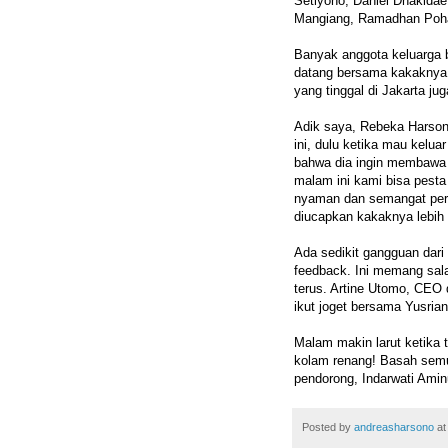
Setiyono, Daniel Dhakid
Mangiang, Ramadhan Poha
Banyak anggota keluarga b
datang bersama kakaknya, 
yang tinggal di Jakarta ju
Adik saya, Rebeka Harsono
ini, dulu ketika mau kelu
bahwa dia ingin membawa 
malam ini kami bisa pest
nyaman dan semangat perla
diucapkan kakaknya lebih 
Ada sedikit gangguan dar
feedback. Ini memang sala
terus. Artine Utomo, CEO 
ikut joget bersama Yusrian
Malam makin larut ketik
kolam renang! Basah sem
pendorong, Indarwati Amin
Posted by
andreasharsono
a