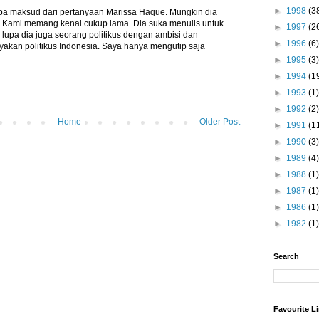
►
1998
(3
pa maksud dari pertanyaan Marissa Haque. Mungkin dia
 Kami memang kenal cukup lama. Dia suka menulis untuk
►
1997
(2
 lupa dia juga seorang politikus dengan ambisi dan
►
1996
(6)
yakan politikus Indonesia. Saya hanya mengutip saja
►
1995
(3)
►
1994
(1
►
1993
(1)
►
1992
(2)
Home
Older Post
►
1991
(1
►
1990
(3)
►
1989
(4)
►
1988
(1)
►
1987
(1)
►
1986
(1)
►
1982
(1)
Search
Favourite L