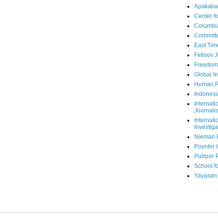
Apakaba
Center fo
Columbi
Committe
East Tim
Fetisov 
Freedom
Global In
Human R
Indonesi
Internati
Journalis
Internati
Investiga
Nieman 
Poynter I
Pulitzer 
School fo
Yayasan