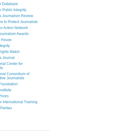
r Database
r Public Integrity
a Journalism Review
e to Protect Journalists
or Action Network
Journalism Awards
 House
tegrity
ights Watch
a Journal
onal Center for
ts
onal Consortium of
tive Journalists
Foundation
nstitute
Prizes
r International Training
 Pantau