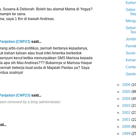
Kartu
, Susana & Deborah. Boleh tau alamat Mama di Yogya?
Satoe
mampir ke sana.
Ne
ma, saya 1 thn di bawah Andreas.
Menga
Seben
Ter
Jombl
 Panjaitan (CNP23)
said...
Perni
ang artis-cum-politikus, pernah bertanya kepadanya,
tuk bahan tulisan atau buat intel Amerika berkedok
Surat 
rsenyum kecut ketika menunjukkan SMS Marissa kepada
Keria
nda apa sih Mas Andreas??? Bukannya si Marissa Haque
Cerita
tu pernah bekerja buat anda di Majalah Pantau ya? Saya
rdua soalnya!
Gamba
►
2006
(1
►
2005
(9
 Panjaitan (CNP23)
said...
►
2004
(4
een removed by a blog administrator.
►
2003
(2
►
2002
(2
►
2001
(2
id...
►
2000
(6)
►
1999
(2