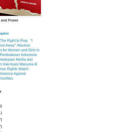
m and Power
egator
 The Right to Pray
“I
Run Away”: Abusive
s for Women and Girls in
Pembatasan Indonesia
ebebasan Media dan
 Hak Asasi Manusia di
an Rights Watch:
Violence Against
inorities
e
6)
1)
7)
7)