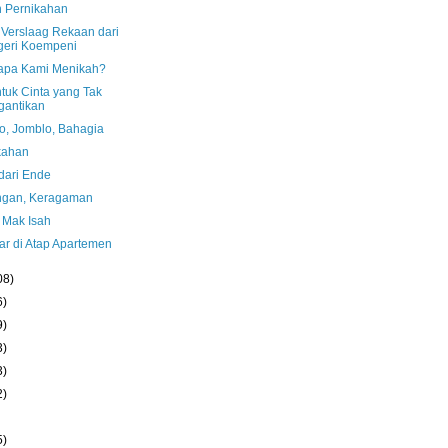
n Pernikahan
 Verslaag Rekaan dari
geri Koempeni
pa Kami Menikah?
tuk Cinta yang Tak
gantikan
o, Jomblo, Bahagia
kahan
dari Ende
ngan, Keragaman
 Mak Isah
r di Atap Apartemen
08)
6)
9)
3)
3)
2)
5)