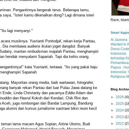
elaminan. Pengantinnya bergerak terus. Beberapa tamu,
a saya, "Isteri kamu dikenalkan dong? Lagi dimana isteri
Race, Isla
"Itu lagi menyanyi."
Smart Aggr
Al Jazeera:
 acara musiknya. Yusrianti Pontodjaf, rekan kerja Pantau,
Wanted to 
. Dia membawa audiens ikutan joget dangdut. Banyak
Dress Code
 Budairy, mantan ombudsman majalah Pantau, menghampiri
Indonesia
an hendak menyalami Sapariah. Tapi dia keliru orang.
terhadap K
Pemantauan
ngantinnya!" kata Yusrianti, tertawa. "Itu yang pakai baju
Papua
Hum
Indonesia: 
u menghampiri Sapariah.
Religious M
atang. Mayoritas orang media, baik wartawan, fotografer,
senang banyak rekan Pantau dari luar Pulau Jawa datang ke
Blog Archiv
ari Ende, Linda Christanty dan pacarnya Eddie Adam dari
►
2026
(4)
nuddin dan Hasrul Kokoh dari Kendari, Chik Rini dan
da Aceh, juga rombongan dari Bandar Lampung, Bandung
►
2025
(1
a alumni dari kursus jurnalisme sastrawi bikin reuni kecil
►
2024
(3
►
2023
(1
►
2022
(2
 teman lama macam Agus Sopian, Artine Utomo, Budi