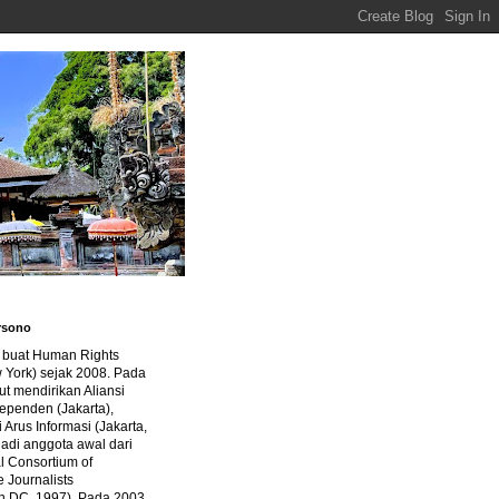
rsono
a buat Human Rights
 York) sejak 2008. Pada
ut mendirikan Aliansi
dependen (Jakarta),
di Arus Informasi (Jakarta,
jadi anggota awal dari
al Consortium of
e Journalists
n DC, 1997). Pada 2003,