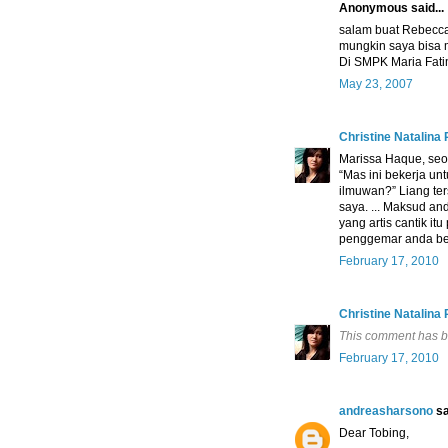
Anonymous said...
salam buat Rebecca
mungkin saya bisa 
Di SMPK Maria Fati
May 23, 2007
Christine Natalina
Marissa Haque, seor
“Mas ini bekerja un
ilmuwan?” Liang te
saya. ... Maksud a
yang artis cantik i
penggemar anda be
February 17, 2010
Christine Natalina
This comment has b
February 17, 2010
andreasharsono
sa
Dear Tobing,