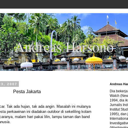
Andreas Harsono
23, 2007
Andreas Ha
Pesta Jakarta
Dia bekerj
Watch (New
1994, dia ik
Jurnalis In
car. Tak ada hujan, tak ada angin. Masalah ini mulanya
Institut Stu
pesta perkawinan ini diadakan
outdoor
di sekeliling kolam
1995), dan 
aranya, malam hari pakai lilin, lampu taman dan band
Internation
anusia
.
Investigativ
(Washingto