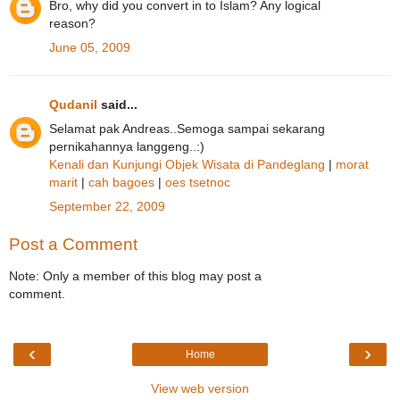
Bro, why did you convert in to Islam? Any logical
reason?
June 05, 2009
Qudanil
said...
Selamat pak Andreas..Semoga sampai sekarang
pernikahannya langgeng..:)
Kenali dan Kunjungi Objek Wisata di Pandeglang
|
morat
marit
|
cah bagoes
|
oes tsetnoc
September 22, 2009
Post a Comment
Note: Only a member of this blog may post a
comment.
‹
›
Home
View web version