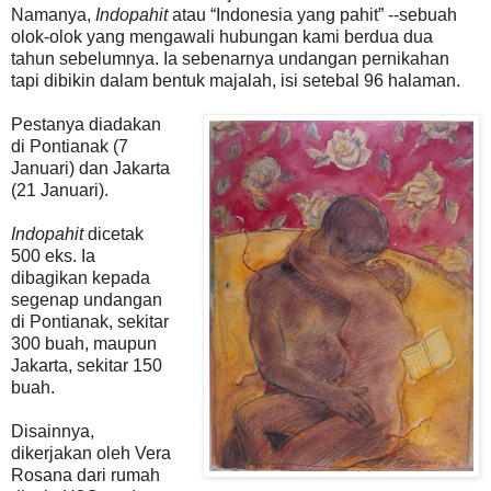
Namanya,
Indopahit
atau “Indonesia yang pahit” --sebuah
olok-olok yang mengawali hubungan kami berdua dua
tahun sebelumnya. Ia sebenarnya undangan pernikahan
tapi dibikin dalam bentuk majalah, isi setebal 96 halaman.
Pestanya diadakan
di Pontianak (7
Januari) dan Jakarta
(21 Januari).
Indopahit
dicetak
500 eks. Ia
dibagikan kepada
segenap undangan
di Pontianak, sekitar
300 buah, maupun
Jakarta, sekitar 150
buah.
Disainnya,
dikerjakan oleh Vera
Rosana dari rumah