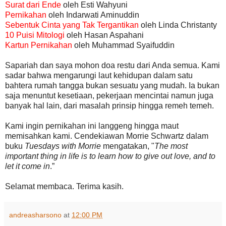
Surat dari Ende
oleh Esti Wahyuni
Pernikahan
oleh Indarwati Aminuddin
Sebentuk Cinta yang Tak Tergantikan
oleh Linda Christanty
10 Puisi Mitologi
oleh Hasan Aspahani
Kartun Pernikahan
oleh Muhammad Syaifuddin
Sapariah dan saya mohon doa restu dari Anda semua. Kami
sadar bahwa mengarungi laut kehidupan dalam satu
bahtera rumah tangga bukan sesuatu yang mudah. Ia bukan
saja menuntut kesetiaan, pekerjaan mencintai namun juga
banyak hal lain, dari masalah prinsip hingga remeh temeh.
Kami ingin pernikahan ini langgeng hingga maut
memisahkan kami. Cendekiawan Morrie Schwartz dalam
buku
Tuesdays with Morrie
mengatakan, "
The most
important thing in life is to learn how to give out love, and to
let it come in
.”
Selamat membaca. Terima kasih.
andreasharsono
at
12:00 PM