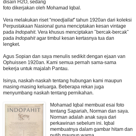
disain H2O, sedang
foto dikerjakan oleh Mohamad Iqbal.
Vera melakukan riset “
moedjallat
” tahun 1920an dari koleksi
Perpustakaan Nasional guna menciptakan kesan vintage
pada
Indopahit
. Vera khusus menciptakan "bercak-bercak"
pada
Indopahit
agar timbul kesan kertasnya tua dan
lengket.
Agus Sopian dan saya menulis sedikit dengan ejaan van
Ophuissen 1920an. Kami semua pernah sama-sama
bekerja untuk majalah Pantau.
Isinya, naskah-naskah tentang hubungan kami maupun
masing-masing keluarga. Beberapa rekan juga
menyumbang naskah tentang pernikahan.
Mohamad Iqbal membuat esai foto
tentang Sapariah, Norman dan saya.
Norman adalah anak saya dari
perkawinan sebelum ini. Iqbal
membuatnya dalam gambar hitam dan
putih maupun warna.