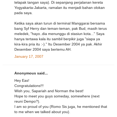
telapak tangan saya). Di sepanjang perjalanan kereta
Yogyakarta-Jakarta, ramalan itu menjadi bahan olokan
pada saya.
Ketika saya akan turun di terminal Manggarai bersama
bang Syf Herry dan teman-teman, pak Bud, masih terus
meledek, "hayo..dia menunggu di stasiun kota..." Saya
hanya tertawa kala itu sambil berpikir juga "siapa ya
kira-kira pria itu :-)." Itu Desember 2004 ya pak. Akhir
Desember 2004 saya bertemu AH.
January 17, 2007
Anonymous said...
Hey Eas!
Congratulations!!!
Wish you, Sapariah and Norman the best!
Hope to meet you guys someday, somewhere (next
reuni Dempo?).
I am so proud of you (Romo Sis juga, he mentioned that
to me when we talked about you).