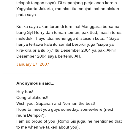
telapak tangan saya). Di sepanjang perjalanan kereta
Yogyakarta-Jakarta, ramalan itu menjadi bahan olokan
pada saya.
Ketika saya akan turun di terminal Manggarai bersama
bang Syf Herry dan teman-teman, pak Bud, masih terus
meledek, "hayo..dia menunggu di stasiun kota..." Saya
hanya tertawa kala itu sambil berpikir juga "siapa ya
kira-kira pria itu :-)." Itu Desember 2004 ya pak. Akhir
Desember 2004 saya bertemu AH.
January 17, 2007
Anonymous said...
Hey Eas!
Congratulations!!!
Wish you, Sapariah and Norman the best!
Hope to meet you guys someday, somewhere (next
reuni Dempo?).
I am so proud of you (Romo Sis juga, he mentioned that
to me when we talked about you).