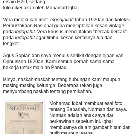
disain H2O, sedang
foto dikerjakan oleh Mohamad Iqbal.
Vera melakukan riset “
moedjallat
” tahun 1920an dari koleksi
Perpustakaan Nasional guna menciptakan kesan vintage
pada
Indopahit
. Vera khusus menciptakan "bercak-bercak"
pada
Indopahit
agar timbul kesan kertasnya tua dan
lengket.
Agus Sopian dan saya menulis sedikit dengan ejaan van
Ophuissen 1920an. Kami semua pernah sama-sama
bekerja untuk majalah Pantau.
Isinya, naskah-naskah tentang hubungan kami maupun
masing-masing keluarga. Beberapa rekan juga
menyumbang naskah tentang pernikahan.
Mohamad Iqbal membuat esai foto
tentang Sapariah, Norman dan saya.
Norman adalah anak saya dari
perkawinan sebelum ini. Iqbal
membuatnya dalam gambar hitam dan
putih maupun warna.