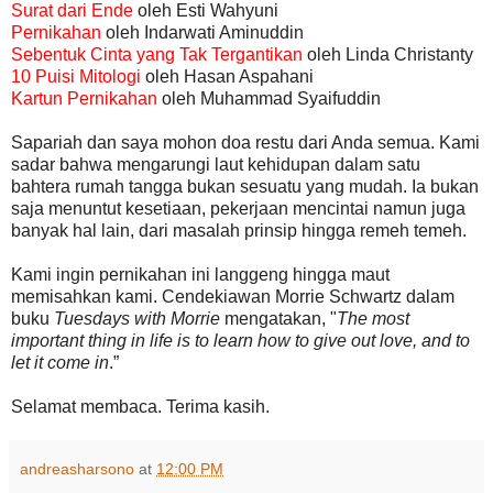
Surat dari Ende
oleh Esti Wahyuni
Pernikahan
oleh Indarwati Aminuddin
Sebentuk Cinta yang Tak Tergantikan
oleh Linda Christanty
10 Puisi Mitologi
oleh Hasan Aspahani
Kartun Pernikahan
oleh Muhammad Syaifuddin
Sapariah dan saya mohon doa restu dari Anda semua. Kami
sadar bahwa mengarungi laut kehidupan dalam satu
bahtera rumah tangga bukan sesuatu yang mudah. Ia bukan
saja menuntut kesetiaan, pekerjaan mencintai namun juga
banyak hal lain, dari masalah prinsip hingga remeh temeh.
Kami ingin pernikahan ini langgeng hingga maut
memisahkan kami. Cendekiawan Morrie Schwartz dalam
buku
Tuesdays with Morrie
mengatakan, "
The most
important thing in life is to learn how to give out love, and to
let it come in
.”
Selamat membaca. Terima kasih.
andreasharsono
at
12:00 PM