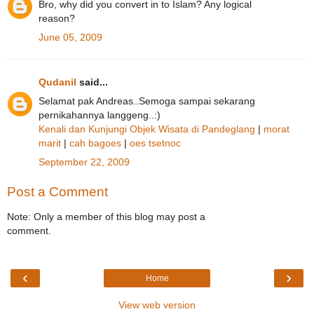
Bro, why did you convert in to Islam? Any logical
reason?
June 05, 2009
Qudanil
said...
Selamat pak Andreas..Semoga sampai sekarang
pernikahannya langgeng..:)
Kenali dan Kunjungi Objek Wisata di Pandeglang
|
morat
marit
|
cah bagoes
|
oes tsetnoc
September 22, 2009
Post a Comment
Note: Only a member of this blog may post a
comment.
‹
›
Home
View web version