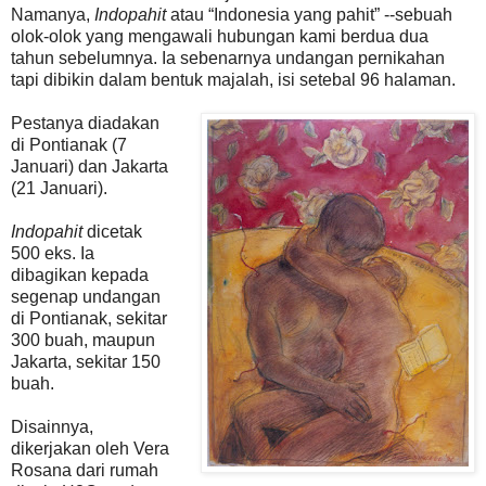
Namanya,
Indopahit
atau “Indonesia yang pahit” --sebuah
olok-olok yang mengawali hubungan kami berdua dua
tahun sebelumnya. Ia sebenarnya undangan pernikahan
tapi dibikin dalam bentuk majalah, isi setebal 96 halaman.
Pestanya diadakan
di Pontianak (7
Januari) dan Jakarta
(21 Januari).
Indopahit
dicetak
500 eks. Ia
dibagikan kepada
segenap undangan
di Pontianak, sekitar
300 buah, maupun
Jakarta, sekitar 150
buah.
Disainnya,
dikerjakan oleh Vera
Rosana dari rumah