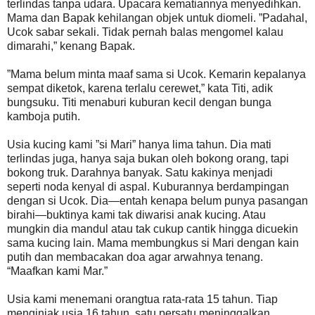
terlindas tanpa udara. Upacara kematiannya menyedihkan.
Mama dan Bapak kehilangan objek untuk diomeli. ”Padahal,
Ucok sabar sekali. Tidak pernah balas mengomel kalau
dimarahi,” kenang Bapak.
”Mama belum minta maaf sama si Ucok. Kemarin kepalanya
sempat diketok, karena terlalu cerewet,” kata Titi, adik
bungsuku. Titi menaburi kuburan kecil dengan bunga
kamboja putih.
Usia kucing kami ”si Mari” hanya lima tahun. Dia mati
terlindas juga, hanya saja bukan oleh bokong orang, tapi
bokong truk. Darahnya banyak. Satu kakinya menjadi
seperti noda kenyal di aspal. Kuburannya berdampingan
dengan si Ucok. Dia—entah kenapa belum punya pasangan
birahi—buktinya kami tak diwarisi anak kucing. Atau
mungkin dia mandul atau tak cukup cantik hingga dicuekin
sama kucing lain. Mama membungkus si Mari dengan kain
putih dan membacakan doa agar arwahnya tenang.
“Maafkan kami Mar.”
Usia kami menemani orangtua rata-rata 15 tahun. Tiap
menginjak usia 16 tahun, satu persatu meninggalkan