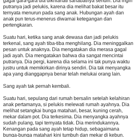
gagal gara-gara dia dikhianati sahabatnya sendiri. Dia ingin
putranya jadi pelukis, karena dia melihat bakat besar itu
ternyata menurun pada sang anak. Hubungan ayah dan
anak pun terus-menerus diwarnai ketegangan dan
pertengkaran.
Suatu hari, ketika sang anak dewasa dan jadi pelukis
terkenal, sang ayah tiba-tiba menghilang. Dia meninggalkan
pesan untuk anaknya. Dia mengatakan dia merasa gagal
jadi ayah. Dia mengatakan bahwa dia sangat mencintai
putranya. Dia pergi, karena dia selama ini tak punya waktu
justru untuk memikirkan dirinya sendiri. Dia tak menyangka
apa yang dianggapnya benar telah melukai orang lain.
Sang ayah tak pernah kembali.
Suatu hari, sepulang dari rumah bersalin setelah kelahiran
anak pertamanya, si pelukis melewati rumah ayahnya. Dia
melihat setangkai bunga matahari, besar, kuning cerah,
mekar dalam pot. Dia terkesima. Dia menyangka ayahnya
sudah pulang, tapi ternyata tidak. Dia merindukannya.
Kenangan pada sang ayah tetap hidup, sebagaimana
bunga-bunga matahari kini tumbuh dan mekar di kebun.