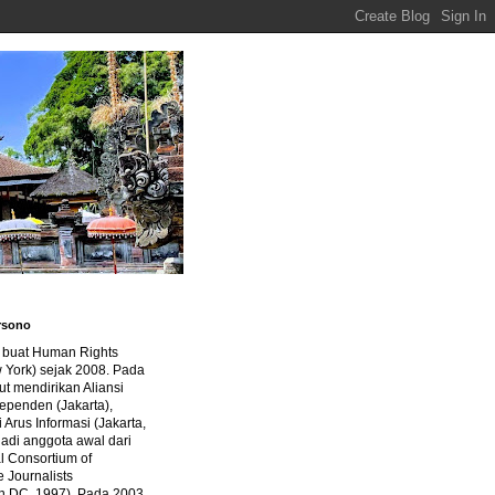
rsono
a buat Human Rights
 York) sejak 2008. Pada
ut mendirikan Aliansi
dependen (Jakarta),
di Arus Informasi (Jakarta,
jadi anggota awal dari
al Consortium of
e Journalists
n DC, 1997). Pada 2003,