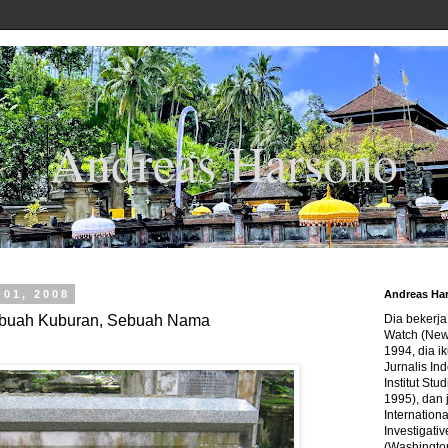
Andreas Harsono
01, 2008
Andreas Ha
buah Kuburan, Sebuah Nama
Dia bekerj
Watch (New
1994, dia ik
Jurnalis In
Institut Stu
1995), dan 
Internation
Investigativ
(Washingto