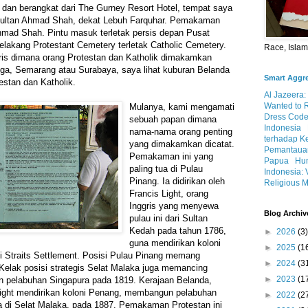
o dan berangkat dari The Gurney Resort Hotel, tempat saya
Sultan Ahmad Shah, dekat Lebuh Farquhar. Pemakaman
Ahmad Shah. Pintu masuk terletak persis depan Pusat
belakang Protestant Cemetery terletak Catholic Cemetery.
Race, Isla
ris dimana orang Protestan dan Katholik dimakamkan
atiga, Semarang atau Surabaya, saya lihat kuburan Belanda
Smart Aggr
estan dan Katholik.
Al Jazeera:
Wanted to 
Mulanya, kami mengamati
Dress Code
sebuah papan dimana
Indonesia
nama-nama orang penting
terhadap K
yang dimakamkan dicatat.
Pemantauan
Pemakaman ini yang
Papua
Hum
paling tua di Pulau
Indonesia: 
Pinang. Ia didirikan oleh
Religious M
Francis Light, orang
Inggris yang menyewa
Blog Archiv
pulau ini dari Sultan
Kedah pada tahun 1786,
►
2026
(3)
guna mendirikan koloni
►
2025
(1
i Straits Settlement. Posisi Pulau Pinang memang
►
2024
(3
 Kelak posisi strategis Selat Malaka juga memancing
►
2023
(1
n pelabuhan Singapura pada 1819. Kerajaan Belanda,
ight mendirikan koloni Penang, membangun pelabuhan
►
2022
(2
a di Selat Malaka, pada 1887. Pemakaman Protestan ini