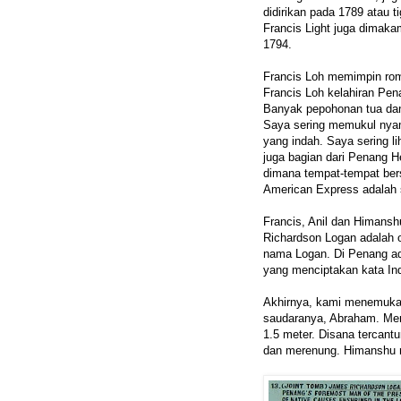
didirikan pada 1789 atau 
Francis Light juga dimaka
1794.
Francis Loh memimpin ro
Francis Loh kelahiran Pena
Banyak pepohonan tua dan 
Saya sering memukul nya
yang indah. Saya sering li
juga bagian dari Penang H
dimana tempat-tempat ber
American Express adalah 
Francis, Anil dan Himansh
Richardson Logan adalah 
nama Logan. Di Penang ad
yang menciptakan kata In
Akhirnya, kami menemuka
saudaranya, Abraham. Me
1.5 meter. Disana tercant
dan merenung. Himanshu 