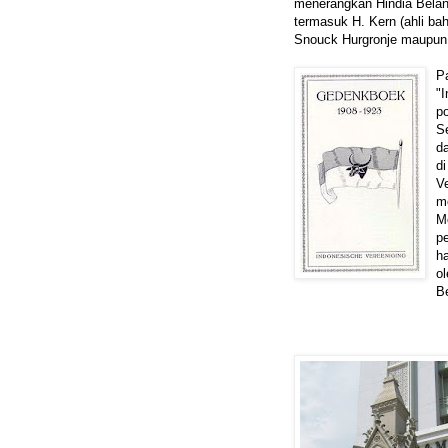
menerangkan Hindia Beland
termasuk H. Kern (ahli ba
Snouck Hurgronje maupun A
Pa
"
po
S
d
d
V
m
M
p
h
ol
B