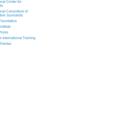
onal Center for
ts
onal Consortium of
tive Journalists
Foundation
nstitute
Prizes
r International Training
 Pantau