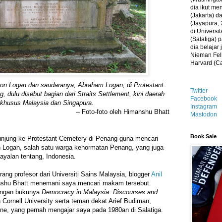
dia ikut me
(Jakarta) 
(Jayapura, 
di Universi
(Salatiga)
dia belajar
Nieman Fell
Harvard (C
n Logan dan saudaranya, Abraham Logan, di Protestant
Twitter
, dulu disebut bagian dari Straits Settlement, kini daerah
Facebook
khusus Malaysia dan Singapura.
Instagram
-- Foto-foto oleh Himanshu Bhatt
Mastodon
Book Sale
unjung ke Protestant Cemetery di Penang guna mencari
Logan, salah satu warga kehormatan Penang, yang juga
ayalan tentang, Indonesia.
ang profesor dari Universiti Sains Malaysia, blogger
Anil
shu Bhatt menemani saya mencari makam tersebut.
dengan bukunya
Democracy in Malaysia: Discourses and
n Cornell University serta teman dekat Arief Budiman,
ne, yang pernah mengajar saya pada 1980an di Salatiga.