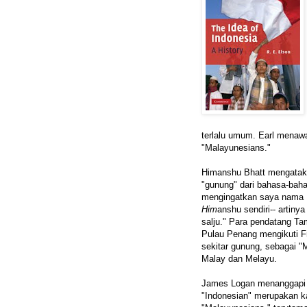
terlalu umum. Earl menawar
"Malayunesians."
Himanshu Bhatt mengataka
"gunung" dari bahasa-baha
mengingatkan saya nama 
Him
anshu sendiri-- artiny
salju." Para pendatang Tami
Pulau Penang mengikuti Fr
sekitar gunung, sebagai "
Malay dan Melayu.
James Logan menanggapi u
"Indonesian" merupakan ka