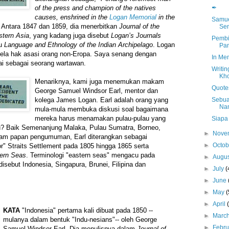
✒
of the press and champion of the natives
causes, enshrined in the
Logan Memorial
in the
Samue
" Antara 1847 dan 1859, dia menerbitkan
Journal of the
Sen
stern Asia
, yang kadang juga disebut
Logan’s Journals
Pembi
ku
Language and Ethnology of the Indian Archipelago
. Logan
Pa
bela hak asasi orang non-Eropa. Saya senang dengan
In Mem
lai sebagai seorang wartawan.
Writin
Kho
Menariknya, kami juga menemukan makam
Quote
George Samuel Windsor Earl, mentor dan
Sebua
kolega James Logan. Earl adalah orang yang
Na
mula-mula membuka diskusi soal bagaimana
mereka harus menamakan pulau-pulau yang
Siapa
itu? Baik Semenanjung Malaka, Pulau Sumatra, Borneo,
►
Nove
am papan pengumuman, Earl diterangkan sebagai
►
Octo
lor" Straits Settlement pada 1805 hingga 1865 serta
ern Seas
. Terminologi "eastern seas" mengacu pada
►
Augu
isebut Indonesia, Singapura, Brunei, Filipina dan
►
July
(
►
June
►
May
(
►
April
KATA
"Indonesia" pertama kali dibuat pada 1850 --
►
Marc
mulanya dalam bentuk "Indu-nesians"-- oleh George
►
Febr
Samuel Windsor Earl. Dia menulisnya dalam
Journal of