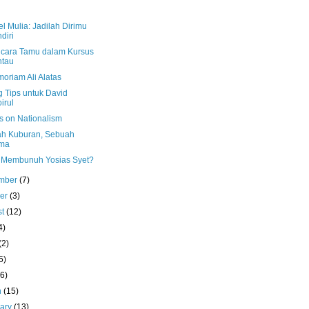
l Mulia: Jadilah Dirimu
diri
cara Tamu dalam Kursus
ntau
oriam Ali Alatas
g Tips untuk David
irul
s on Nationalism
h Kuburan, Sebuah
ma
 Membunuh Yosias Syet?
mber
(7)
ber
(3)
st
(12)
4)
(2)
5)
(6)
h
(15)
uary
(13)