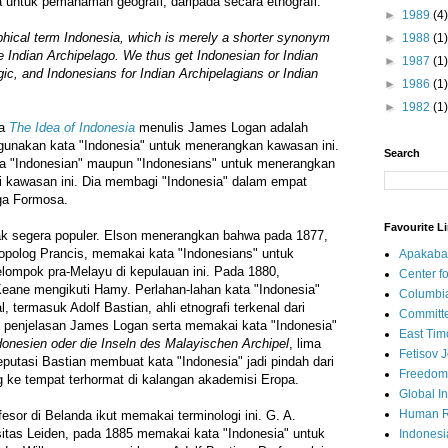
 untuk pemahaman geografi, daripada secara etnografi.
►
1989
(4)
aphical term Indonesia, which is merely a shorter synonym
►
1988
(1)
he Indian Archipelago. We thus get Indonesian for Indian
►
1987
(1)
gic, and Indonesians for Indian Archipelagians or Indian
►
1986
(1)
►
1982
(1)
ya
The Idea of Indonesia
menulis James Logan adalah
unakan kata "Indonesia" untuk menerangkan kawasan ini.
Search
a "Indonesian" maupun "Indonesians" untuk menerangkan
di kawasan ini. Dia membagi "Indonesia" dalam empat
gga Formosa.
Favourite L
ak segera populer. Elson menerangkan bahwa pada 1877,
opolog Prancis, memakai kata "Indonesians" untuk
Apakaba
ompok pra-Melayu di kepulauan ini. Pada 1880,
Center fo
 Keane mengikuti Hamy. Perlahan-lahan kata "Indonesia"
Columbi
, termasuk Adolf Bastian, ahli etnografi terkenal dari
Committe
n penjelasan James Logan serta memakai kata "Indonesia"
East Tim
donesien oder die Inseln des Malayischen Archipel
, lima
Fetisov 
Reputasi Bastian membuat kata "Indonesia" jadi pindah dari
Freedom
ng ke tempat terhormat di kalangan akademisi Eropa.
Global In
Human R
esor di Belanda ikut memakai terminologi ini. G. A.
rsitas Leiden, pada 1885 memakai kata "Indonesia" untuk
Indonesi