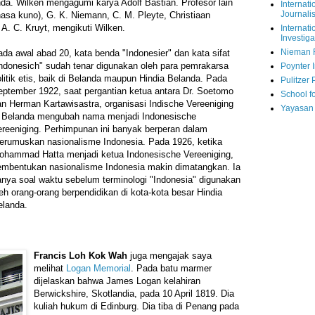
a. Wilken mengagumi karya Adolf Bastian. Profesor lain
Internati
Journalis
hasa kuno), G. K. Niemann, C. M. Pleyte, Christiaan
. C. Kruyt, mengikuti Wilken.
Internati
Investiga
Nieman 
da awal abad 20, kata benda "Indonesier" dan kata sifat
Indonesich" sudah tenar digunakan oleh para pemrakarsa
Poynter I
litik etis, baik di Belanda maupun Hindia Belanda. Pada
Pulitzer 
eptember 1922, saat pergantian ketua antara Dr. Soetomo
School fo
an Herman Kartawisastra, organisasi Indische Vereeniging
Yayasan
i Belanda mengubah nama menjadi Indonesische
ereeniging. Perhimpunan ini banyak berperan dalam
erumuskan nasionalisme Indonesia. Pada 1926, ketika
ohammad Hatta menjadi ketua Indonesische Vereeniging,
embentukan nasionalisme Indonesia makin dimatangkan. Ia
anya soal waktu sebelum terminologi "Indonesia" digunakan
eh orang-orang berpendidikan di kota-kota besar Hindia
elanda.
Francis Loh Kok Wah
juga mengajak saya
melihat
Logan Memorial
. Pada batu marmer
dijelaskan bahwa James Logan kelahiran
Berwickshire, Skotlandia, pada 10 April 1819. Dia
kuliah hukum di Edinburg. Dia tiba di Penang pada