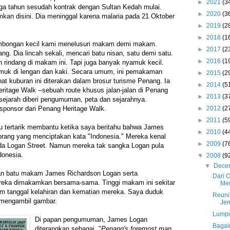
►
2021
(3
tiga tahun sesudah kontrak dengan Sultan Kedah mulai.
►
2020
(3
mkan disini. Dia meninggal karena malaria pada 21 Oktober
►
2019
(2
►
2018
(1
mbongan kecil kami menelusuri makam demi makam.
►
2017
(2
ng. Dia lincah sekali, mencari batu nisan, satu demi satu.
►
2016
(1
rindang di makam ini. Tapi juga banyak nyamuk kecil.
muk di lengan dan kaki. Secara umum, ini pemakaman
►
2015
(2
hat kuburan ini diterakan dalam brosur turisme Penang. Ia
►
2014
(5
eritage Walk --sebuah route khusus jalan-jalan di Penang
►
2013
(3
sejarah diberi pengumuman, peta dan sejarahnya.
►
2012
(2
sponsor dari Penang Heritage Walk.
►
2011
(5
u tertarik membantu ketika saya beritahu bahwa James
►
2010
(4
orang yang menciptakan kata "Indonesia." Mereka kenal
►
2009
(7
a Logan Street. Namun mereka tak sangka Logan pula
donesia.
▼
2008
(9
▼
Dece
n batu makam James Richardson Logan serta
Dari 
reka dimakamkan bersama-sama. Tinggi makam ini sekitar
Me
um tanggal kelahiran dan kematian mereka. Saya duduk
Reuni
mengambil gambar.
Je
Lumpu
Di papan pengumuman, James Logan
Bagai
diterangkan sebagai, "
Penang's foremost man