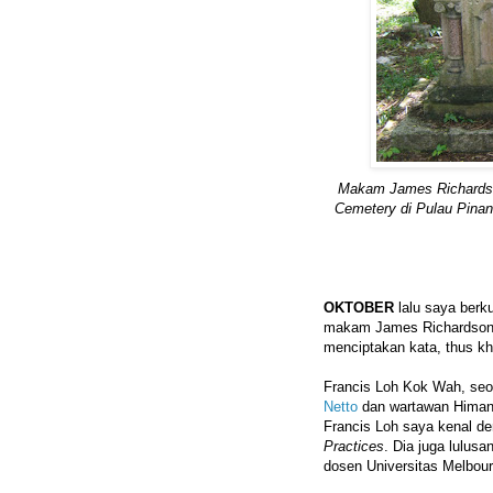
Makam James Richardso
Cemetery di Pulau Pinang
OKTOBER
lalu saya berk
makam James Richardson 
menciptakan kata, thus kh
Francis Loh Kok Wah, seor
Netto
dan wartawan Himan
Francis Loh saya kenal 
Practices
. Dia juga lulusa
dosen Universitas Melbour