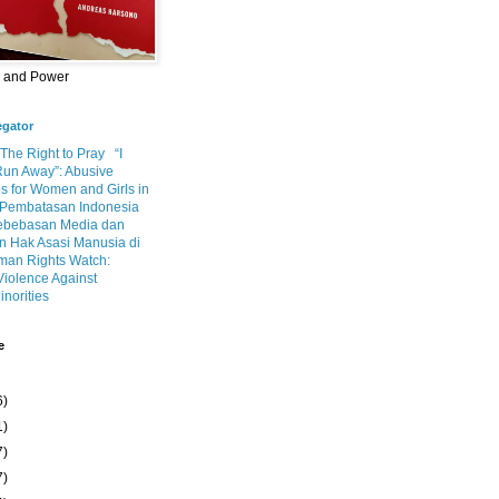
m and Power
egator
 The Right to Pray
“I
Run Away”: Abusive
s for Women and Girls in
Pembatasan Indonesia
ebebasan Media dan
 Hak Asasi Manusia di
an Rights Watch:
Violence Against
inorities
e
6)
1)
7)
7)