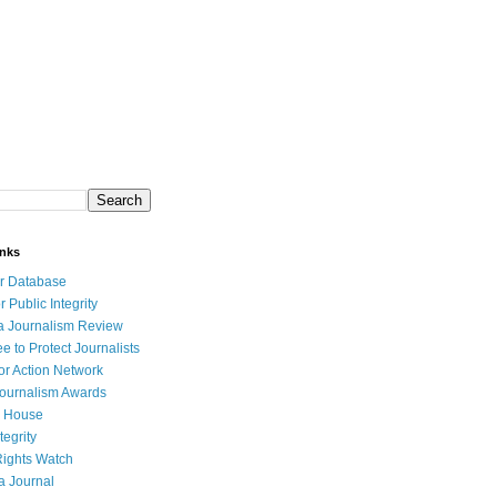
inks
r Database
r Public Integrity
a Journalism Review
e to Protect Journalists
or Action Network
Journalism Awards
 House
tegrity
ights Watch
a Journal