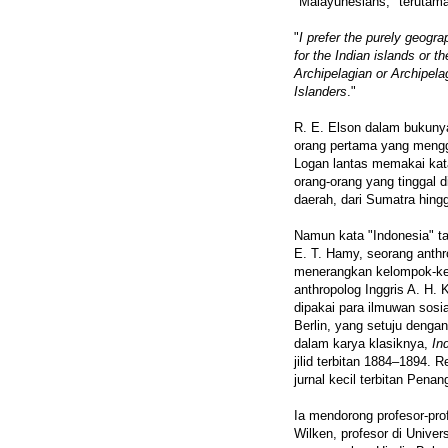
"Malayunesians," terutama
"
I prefer the purely geogr
for the Indian islands or t
Archipelagian or Archipela
Islanders
."
R. E. Elson dalam bukun
orang pertama yang mengg
Logan lantas memakai kat
orang-orang yang tinggal 
daerah, dari Sumatra hin
Namun kata "Indonesia" t
E. T. Hamy, seorang anthr
menerangkan kelompok-kel
anthropolog Inggris A. H.
dipakai para ilmuwan sosial
Berlin, yang setuju denga
dalam karya klasiknya,
In
jilid terbitan 1884–1894. 
jurnal kecil terbitan Pena
Ia mendorong profesor-prof
Wilken, profesor di Unive