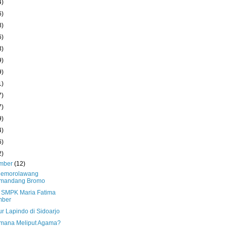
4)
6)
8)
6)
3)
9)
9)
1)
7)
7)
9)
4)
6)
2)
mber
(12)
Cemorolawang
mandang Bromo
 SMPK Maria Fatima
mber
r Lapindo di Sidoarjo
mana Meliput Agama?