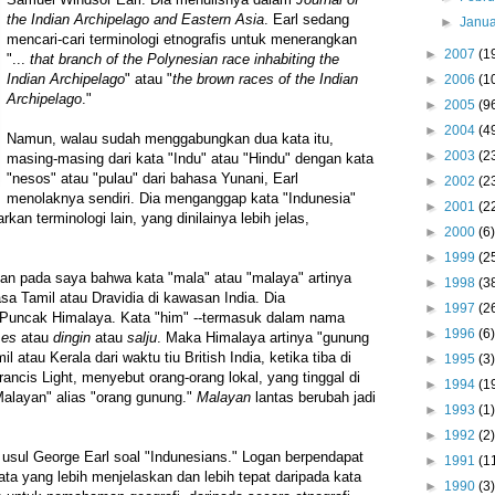
the Indian Archipelago and Eastern Asia
. Earl sedang
►
Janu
mencari-cari terminologi etnografis untuk menerangkan
►
2007
(1
"...
that branch of the Polynesian race inhabiting the
Indian Archipelago
" atau "
the brown races of the Indian
►
2006
(1
Archipelago
."
►
2005
(9
►
2004
(4
Namun, walau sudah menggabungkan dua kata itu,
►
2003
(2
masing-masing dari kata "Indu" atau "Hindu" dengan kata
"nesos" atau "pulau" dari bahasa Yunani, Earl
►
2002
(2
menolaknya sendiri. Dia menganggap kata "Indunesia"
►
2001
(2
kan terminologi lain, yang dinilainya lebih jelas,
►
2000
(6)
►
1999
(2
n pada saya bahwa kata "mala" atau "malaya" artinya
►
1998
(3
sa Tamil atau Dravidia di kawasan India. Dia
►
1997
(2
Puncak Himalaya. Kata "him" --termasuk dalam nama
►
1996
(6)
a
es
atau
dingin
atau
salju
. Maka Himalaya artinya "gunung
l atau Kerala dari waktu tiu British India, ketika tiba di
►
1995
(3)
ancis Light, menyebut orang-orang lokal, yang tinggal di
►
1994
(1
Malayan" alias "orang gunung."
Malayan
lantas berubah jadi
►
1993
(1)
►
1992
(2)
sul George Earl soal "Indunesians." Logan berpendapat
►
1991
(1
ta yang lebih menjelaskan dan lebih tepat daripada kata
►
1990
(3)