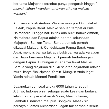
bernama Majapahit tersebut punya pengaruh hingga “…
muwah tikhan i wandan, ambwan athawa maloko
wwanin
.”
Ambwan adalah Ambon. Wwanin mungkin Onin, dekat
Fakfak, Papua Barat. Maloko sebuah tempat di Pulau
Halmahera. Hingga hari ini tak ada bukti bahwa Ambon,
Halmahera dan Papua adalah daerah kekuasaan
Majapahit. Bahkan Tanah Sunda pun tak pernah
dikuasai Majapahit. Cendekiawan Papua Barat, Agus
Aluai, menulis bahwa tak ada bukti bahwa ada kerajaan
dari Jawa bernama Majapahit pernah berhubungan
dengan Papua. Hubungan itu adanya lewat Maluku.
Semua yang diajarkan di buku sejarah-sejarahan adalah
murni karya fiksi ciptaan Yamin. Mungkin Anda ingat
Yamin adalah Menteri Pendidikan.
Bayangkan deh soal angka 6000 tahun tersebut!
Artinya, Indonesia ini, sebagai suatu kesatuan budaya,
lebih tua dari peradaban di Mesir, Mesopotamia,
Lembah Hindustan maupun Tiongkok. Masak sih
percaya? James Richardson Logan tak pernah disebut-