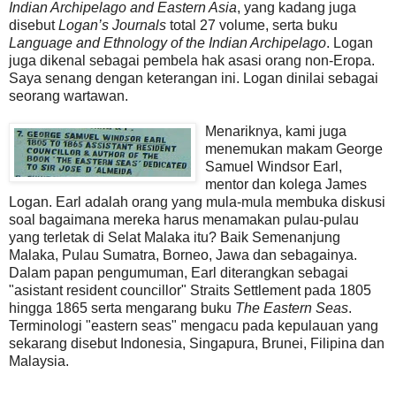
Indian Archipelago and Eastern Asia
, yang kadang juga
disebut
Logan’s Journals
total 27 volume, serta buku
Language and Ethnology of the Indian Archipelago
. Logan
juga dikenal sebagai pembela hak asasi orang non-Eropa.
Saya senang dengan keterangan ini. Logan dinilai sebagai
seorang wartawan.
Menariknya, kami juga
menemukan makam George
Samuel Windsor Earl,
mentor dan kolega James
Logan. Earl adalah orang yang mula-mula membuka diskusi
soal bagaimana mereka harus menamakan pulau-pulau
yang terletak di Selat Malaka itu? Baik Semenanjung
Malaka, Pulau Sumatra, Borneo, Jawa dan sebagainya.
Dalam papan pengumuman, Earl diterangkan sebagai
"asistant resident councillor" Straits Settlement pada 1805
hingga 1865 serta mengarang buku
The Eastern Seas
.
Terminologi "eastern seas" mengacu pada kepulauan yang
sekarang disebut Indonesia, Singapura, Brunei, Filipina dan
Malaysia.