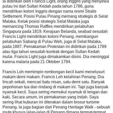
Ia didirikan oleh Francis Light, orang Inggris yang menyewa
pulau ini dari Sultan Kedah pada tahun 1786, guna
mendirikan koloni Inggris dengan nama resmi Straits
Settlement. Posisi Pulau Pinang memang strategis di Selat
Malaka. Kelak posisi strategis Selat Malaka juga
memancing Thomas Raffles mendirikan pelabuhan
Singapura pada 1819. Kerajaan Belanda, seabad sesudah
Francis Light mendirikan koloni Penang, membangun
pelabuhan Sabang di Pulau Weh, juga di Selat Malaka,
pada 1887. Pemakaman Protestan ini didirikan pada 1789
atau tiga tahun sesudah kontrak dengan Sultan Kedah
mulai. Francis Light juga dimakamkan disini. Dia meninggal
karena malaria pada 21 Oktober 1794.
Francis Loh memimpin rombongan kecil kami menelusuri
makam demi makam. Francis Loh kelahiran Penang. Dia
lincah sekali, mencari batu nisan, satu demi satu. Banyak
pepohonan tua dan rindang di makam ini. Tapi juga banyak
nyamuk kecil. Saya sering memukul nyamuk di lengan dan
kaki. Secara umum, ini pemakaman yang indah. Saya
sering lihat kuburan ini diterakan dalam brosur turisme
Penang. Ia juga bagian dari Penang Heritage Walk --sebuah
route khusus jalan-jalan di Penang dimana tempat-tempat