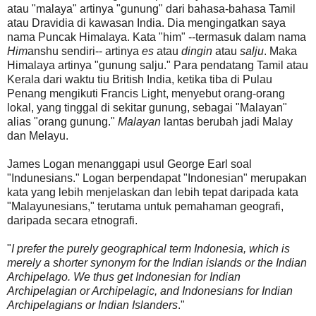
atau "malaya" artinya "gunung" dari bahasa-bahasa Tamil
atau Dravidia di kawasan India. Dia mengingatkan saya
nama Puncak Himalaya. Kata "him" --termasuk dalam nama
Him
anshu sendiri-- artinya
es
atau
dingin
atau
salju
. Maka
Himalaya artinya "gunung salju." Para pendatang Tamil atau
Kerala dari waktu tiu British India, ketika tiba di Pulau
Penang mengikuti Francis Light, menyebut orang-orang
lokal, yang tinggal di sekitar gunung, sebagai "Malayan"
alias "orang gunung."
Malayan
lantas berubah jadi Malay
dan Melayu.
James Logan menanggapi usul George Earl soal
"Indunesians." Logan berpendapat "Indonesian" merupakan
kata yang lebih menjelaskan dan lebih tepat daripada kata
"Malayunesians," terutama untuk pemahaman geografi,
daripada secara etnografi.
"
I prefer the purely geographical term Indonesia, which is
merely a shorter synonym for the Indian islands or the Indian
Archipelago. We thus get Indonesian for Indian
Archipelagian or Archipelagic, and Indonesians for Indian
Archipelagians or Indian Islanders
."