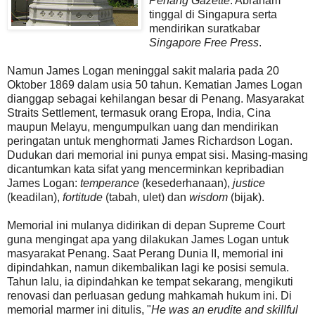
Penang Gazette
. Abraham
tinggal di Singapura serta
mendirikan suratkabar
Singapore Free Press
.
Namun James Logan meninggal sakit malaria pada 20
Oktober 1869 dalam usia 50 tahun. Kematian James Logan
dianggap sebagai kehilangan besar di Penang. Masyarakat
Straits Settlement, termasuk orang Eropa, India, Cina
maupun Melayu, mengumpulkan uang dan mendirikan
peringatan untuk menghormati James Richardson Logan.
Dudukan dari memorial ini punya empat sisi. Masing-masing
dicantumkan kata sifat yang mencerminkan kepribadian
James Logan:
temperance
(kesederhanaan),
justice
(keadilan),
fortitude
(tabah, ulet) dan
wisdom
(bijak).
Memorial ini mulanya didirikan di depan Supreme Court
guna mengingat apa yang dilakukan James Logan untuk
masyarakat Penang. Saat Perang Dunia II, memorial ini
dipindahkan, namun dikembalikan lagi ke posisi semula.
Tahun lalu, ia dipindahkan ke tempat sekarang, mengikuti
renovasi dan perluasan gedung mahkamah hukum ini. Di
memorial marmer ini ditulis, "
He was an erudite and skillful