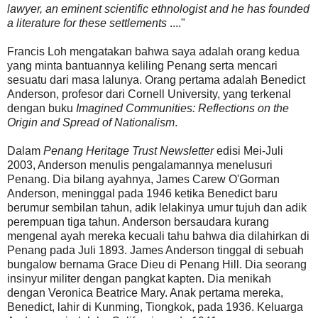
lawyer, an eminent scientific ethnologist and he has founded
a literature for these settlements
...."
Francis Loh mengatakan bahwa saya adalah orang kedua
yang minta bantuannya keliling Penang serta mencari
sesuatu dari masa lalunya. Orang pertama adalah Benedict
Anderson, profesor dari Cornell University, yang terkenal
dengan buku
Imagined Communities: Reflections on the
Origin and Spread of Nationalism
.
Dalam
Penang Heritage Trust Newsletter
edisi Mei-Juli
2003, Anderson menulis pengalamannya menelusuri
Penang. Dia bilang ayahnya, James Carew O'Gorman
Anderson, meninggal pada 1946 ketika Benedict baru
berumur sembilan tahun, adik lelakinya umur tujuh dan adik
perempuan tiga tahun. Anderson bersaudara kurang
mengenal ayah mereka kecuali tahu bahwa dia dilahirkan di
Penang pada Juli 1893. James Anderson tinggal di sebuah
bungalow bernama Grace Dieu di Penang Hill. Dia seorang
insinyur militer dengan pangkat kapten. Dia menikah
dengan Veronica Beatrice Mary. Anak pertama mereka,
Benedict, lahir di Kunming, Tiongkok, pada 1936. Keluarga