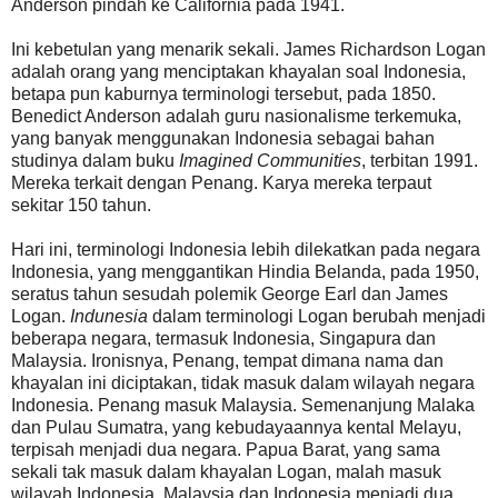
Anderson pindah ke California pada 1941.
Ini kebetulan yang menarik sekali. James Richardson Logan
adalah orang yang menciptakan khayalan soal Indonesia,
betapa pun kaburnya terminologi tersebut, pada 1850.
Benedict Anderson adalah guru nasionalisme terkemuka,
yang banyak menggunakan Indonesia sebagai bahan
studinya dalam buku
Imagined Communities
, terbitan 1991.
Mereka terkait dengan Penang. Karya mereka terpaut
sekitar 150 tahun.
Hari ini, terminologi Indonesia lebih dilekatkan pada negara
Indonesia, yang menggantikan Hindia Belanda, pada 1950,
seratus tahun sesudah polemik George Earl dan James
Logan.
Indunesia
dalam terminologi Logan berubah menjadi
beberapa negara, termasuk Indonesia, Singapura dan
Malaysia. Ironisnya, Penang, tempat dimana nama dan
khayalan ini diciptakan, tidak masuk dalam wilayah negara
Indonesia. Penang masuk Malaysia. Semenanjung Malaka
dan Pulau Sumatra, yang kebudayaannya kental Melayu,
terpisah menjadi dua negara. Papua Barat, yang sama
sekali tak masuk dalam khayalan Logan, malah masuk
wilayah Indonesia. Malaysia dan Indonesia menjadi dua