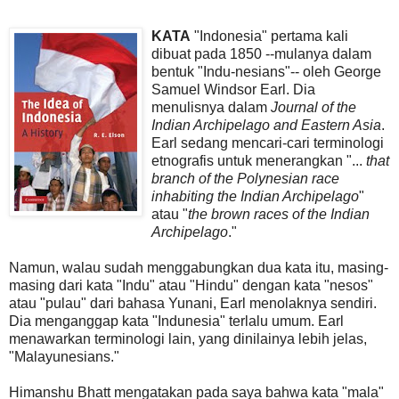
KATA
"Indonesia" pertama kali
dibuat pada 1850 --mulanya dalam
bentuk "Indu-nesians"-- oleh George
Samuel Windsor Earl. Dia
menulisnya dalam
Journal of the
Indian Archipelago and Eastern Asia
.
Earl sedang mencari-cari terminologi
etnografis untuk menerangkan "...
that
branch of the Polynesian race
inhabiting the Indian Archipelago
"
atau "
the brown races of the Indian
Archipelago
."
Namun, walau sudah menggabungkan dua kata itu, masing-
masing dari kata "Indu" atau "Hindu" dengan kata "nesos"
atau "pulau" dari bahasa Yunani, Earl menolaknya sendiri.
Dia menganggap kata "Indunesia" terlalu umum. Earl
menawarkan terminologi lain, yang dinilainya lebih jelas,
"Malayunesians."
Himanshu Bhatt mengatakan pada saya bahwa kata "mala"