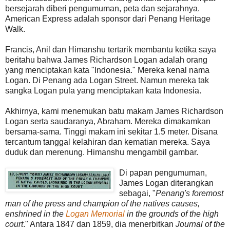
bersejarah diberi pengumuman, peta dan sejarahnya.
American Express adalah sponsor dari Penang Heritage
Walk.
Francis, Anil dan Himanshu tertarik membantu ketika saya
beritahu bahwa James Richardson Logan adalah orang
yang menciptakan kata "Indonesia." Mereka kenal nama
Logan. Di Penang ada Logan Street. Namun mereka tak
sangka Logan pula yang menciptakan kata Indonesia.
Akhirnya, kami menemukan batu makam James Richardson
Logan serta saudaranya, Abraham. Mereka dimakamkan
bersama-sama. Tinggi makam ini sekitar 1.5 meter. Disana
tercantum tanggal kelahiran dan kematian mereka. Saya
duduk dan merenung. Himanshu mengambil gambar.
Di papan pengumuman,
James Logan diterangkan
sebagai, "
Penang's foremost
man of the press and champion of the natives causes,
enshrined in the
Logan Memorial
in the grounds of the high
court
." Antara 1847 dan 1859, dia menerbitkan
Journal of the