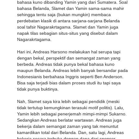
bahasa kuno dibanding Yamin yang dari Sumatera. Soal
bahasa Belanda, Slamet dan Yamin sama-sama mahir
sehingga tentu saja (bukan mungkin) membaca
perdebatan klasik di antara sarjana-sarjana Belanda
soal tafsir Nagarakrtagama. Slamet dan Yamin juga
napak tilas sebagian situs-situs yang disebut dalam
Nagarakrtagama.
Hari ini, Andreas Harsono melakukan hal serupa tapi
dengan bekal, perspektif dan semangat zaman yang
berbeda. Andreas tidak punya bekal bahasa kuno
maupun Belanda. Andreas lebih banyak bersandar pada
Indonesianis berbahasa Inggris seperti Ben Anderson.
Bisa saja terjadi bias dalam proses studi itu tapi saya
tidak punya buktinya.
Nah, Slamet saya kira lebih sebagai pendidik (meski
tidak tertutup kemungkinan terasuki motif politis). Lalu,
Yamin lebih sebagai penerjemah mimpi-mimpi Sukarno.
Sedangkan Andreas berlatar wartawan. Andreas juga
bekerja dalam semangat zaman yang tak menuntut
kamardikan total dari Belanda. Dan, satu lagi, Andreas
bekerja secara terbuka dengan dana dari sponsor