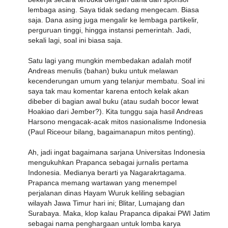
lembaga asing. Saya tidak sedang mengecam. Biasa
saja. Dana asing juga mengalir ke lembaga partikelir,
perguruan tinggi, hingga instansi pemerintah. Jadi,
sekali lagi, soal ini biasa saja.
Satu lagi yang mungkin membedakan adalah motif
Andreas menulis (bahan) buku untuk melawan
kecenderungan umum yang telanjur membatu. Soal ini
saya tak mau komentar karena entoch kelak akan
dibeber di bagian awal buku (atau sudah bocor lewat
Hoakiao dari Jember?). Kita tunggu saja hasil Andreas
Harsono mengacak-acak mitos nasionalisme Indonesia
(Paul Riceour bilang, bagaimanapun mitos penting).
Ah, jadi ingat bagaimana sarjana Universitas Indonesia
mengukuhkan Prapanca sebagai jurnalis pertama
Indonesia. Medianya berarti ya Nagarakrtagama.
Prapanca memang wartawan yang menempel
perjalanan dinas Hayam Wuruk keliling sebagian
wilayah Jawa Timur hari ini; Blitar, Lumajang dan
Surabaya. Maka, klop kalau Prapanca dipakai PWI Jatim
sebagai nama penghargaan untuk lomba karya