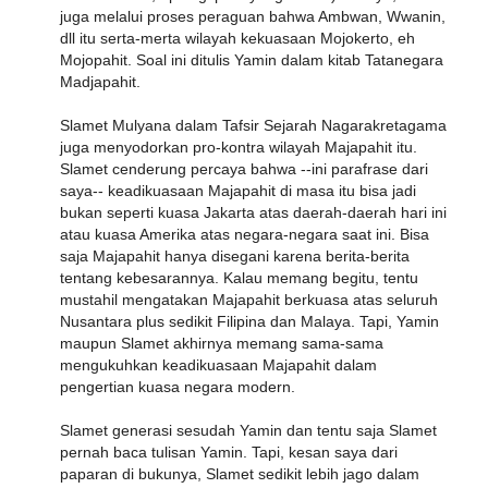
juga melalui proses peraguan bahwa Ambwan, Wwanin,
dll itu serta-merta wilayah kekuasaan Mojokerto, eh
Mojopahit. Soal ini ditulis Yamin dalam kitab Tatanegara
Madjapahit.
Slamet Mulyana dalam Tafsir Sejarah Nagarakretagama
juga menyodorkan pro-kontra wilayah Majapahit itu.
Slamet cenderung percaya bahwa --ini parafrase dari
saya-- keadikuasaan Majapahit di masa itu bisa jadi
bukan seperti kuasa Jakarta atas daerah-daerah hari ini
atau kuasa Amerika atas negara-negara saat ini. Bisa
saja Majapahit hanya disegani karena berita-berita
tentang kebesarannya. Kalau memang begitu, tentu
mustahil mengatakan Majapahit berkuasa atas seluruh
Nusantara plus sedikit Filipina dan Malaya. Tapi, Yamin
maupun Slamet akhirnya memang sama-sama
mengukuhkan keadikuasaan Majapahit dalam
pengertian kuasa negara modern.
Slamet generasi sesudah Yamin dan tentu saja Slamet
pernah baca tulisan Yamin. Tapi, kesan saya dari
paparan di bukunya, Slamet sedikit lebih jago dalam