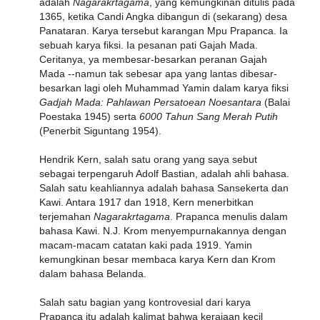
adalah
Nagarakrtagama
, yang kemungkinan ditulis pada
1365, ketika Candi Angka dibangun di (sekarang) desa
Panataran. Karya tersebut karangan Mpu Prapanca. Ia
sebuah karya fiksi. Ia pesanan pati Gajah Mada.
Ceritanya, ya membesar-besarkan peranan Gajah
Mada --namun tak sebesar apa yang lantas dibesar-
besarkan lagi oleh Muhammad Yamin dalam karya fiksi
Gadjah Mada: Pahlawan Persatoean Noesantara
(Balai
Poestaka 1945) serta
6000 Tahun Sang Merah Putih
(Penerbit Siguntang 1954).
Hendrik Kern, salah satu orang yang saya sebut
sebagai terpengaruh Adolf Bastian, adalah ahli bahasa.
Salah satu keahliannya adalah bahasa Sansekerta dan
Kawi. Antara 1917 dan 1918, Kern menerbitkan
terjemahan
Nagarakrtagama
. Prapanca menulis dalam
bahasa Kawi. N.J. Krom menyempurnakannya dengan
macam-macam catatan kaki pada 1919. Yamin
kemungkinan besar membaca karya Kern dan Krom
dalam bahasa Belanda.
Salah satu bagian yang kontrovesial dari karya
Prapanca itu adalah kalimat bahwa kerajaan kecil