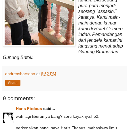
pura-pura menjadi
seorang "assasin,"
katanya. Kami main-
main depan kamar
kami di Hotel Cemoro
Indah. Pemandangan
dari jendela kamar ini
langsung menghadap
Gunung Bromo dan
Gunung Batok.
andreasharsono
at
6:52 PM
Share
9 comments:
Haris Firdaus
said...
wah lagi liburan ya bang? seru kayaknya.he2.
perkenalkan bang, saya Haris Firdaus, mahasiswa Ilmu