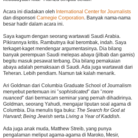
Acara ini diadakan oleh
International Center for Journalists
dan disponsori
Carnegie Corporation
. Banyak nama-nama
besar hadir dalam acara ini.
Saya kagum dengan seorang wartawati Saudi Arabia.
Pikirannya kritis. Rambutnya ikal berombak, indah. Saya
terkaget-kaget mendengar argumentasinya. Dia bilang
banyak perempuan Saudi melepas
abaya
(jilbab dan gamis)
begitu masuk pesawat terbang. Dia bilang pemakaian
abaya adalah pemaksaan di Saudi. Ada juga wartawati dari
Teheran. Lebih pendiam. Namun tak kalah menarik.
Ari Goldman dari Columbia Graduate School of Journalism
menyebut pertemuan ini "
sophisticated
" dan "
more
nuanced
" dari bermacam seminar yang pernah dihadirinya.
Goldman, seorang Yahudi, mengajar liputan soal agama di
Columbia. Dia menulis tiga buku:
The Search for God at
Harvard
;
Being Jewish
serta
Living a Year of Kaddish
.
Ada juga anak muda, Matthew Streib, yang punya
pengalaman meliput agama-agama di Maroko, Mesir,