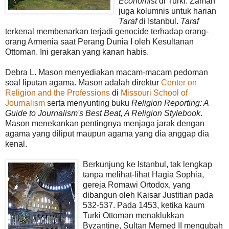
Economist
di Turki. Zaman
juga kolumnis untuk harian
Taraf
di Istanbul.
Taraf
terkenal membenarkan terjadi genocide terhadap orang-
orang Armenia saat Perang Dunia I oleh Kesultanan
Ottoman. Ini gerakan yang kanan habis.
Debra L. Mason menyediakan macam-macam pedoman
soal liputan agama. Mason adalah direktur
Center on
Religion and the Professions
di
Missouri School of
Journalism
serta menyunting buku
Religion Reporting: A
Guide to Journalism's Best Beat, A Religion Stylebook
.
Mason menekankan pentingnya menjaga jarak dengan
agama yang diliput maupun agama yang dia anggap dia
kenal.
Berkunjung ke Istanbul, tak lengkap
tanpa melihat-lihat Hagia Sophia,
gereja Romawi Ortodox, yang
dibangun oleh Kaisar Justitian pada
532-537. Pada 1453, ketika kaum
Turki Ottoman menaklukkan
Byzantine, Sultan Memed II mengubah