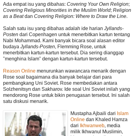
Ada empat isu yang dibahas:
Covering Your Own Religion
;
Covering Religious Minorities in the Muslim World
;
Religion
as a Beat
dan
Covering Religion: Where to Draw the Line
.
Salah satu isu yang dibahas adalah ide harian
Jyllands-
Posten
dari Copenhagen untuk menerbitkan kartun tentang
Nabi Mohammad. Kami banyak bicara soal alasan editor
budaya
Jyllands-Posten
, Flemming Rose, untuk
menerbitkan kartun-kartun tersebut. Dia sering dianggap
"menghina Islam" dengan kartun-kartun tersebut.
Reason Online
menurunkan wawancara menarik dengan
Rose soal bagaimana dia banyak belajar dari para
pembangkang Uni Soviet. Rose membedakan antara
Solzhenitsyn dan Sakharov. Ide soal Uni Soviet inilah yang
mendorong Rose untuk bikin penugasan tersebut. Ini salah
satu diskusi menarik.
Mustapha Ajbaili dari
Islam
Online
dan Khaled Hamza
dari
Ikhwanweb
, media
milik Ikhwanul Muslimin,