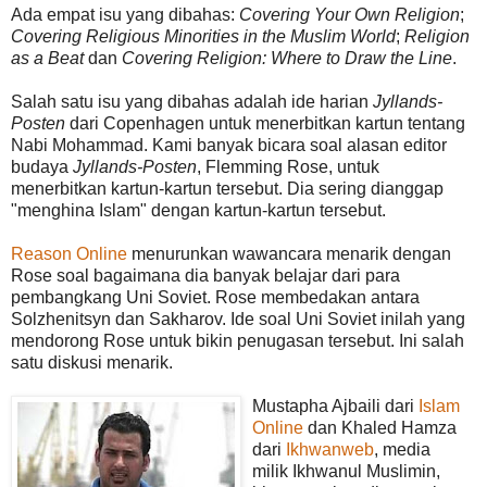
Ada empat isu yang dibahas:
Covering Your Own Religion
;
Covering Religious Minorities in the Muslim World
;
Religion
as a Beat
dan
Covering Religion: Where to Draw the Line
.
Salah satu isu yang dibahas adalah ide harian
Jyllands-
Posten
dari Copenhagen untuk menerbitkan kartun tentang
Nabi Mohammad. Kami banyak bicara soal alasan editor
budaya
Jyllands-Posten
, Flemming Rose, untuk
menerbitkan kartun-kartun tersebut. Dia sering dianggap
"menghina Islam" dengan kartun-kartun tersebut.
Reason Online
menurunkan wawancara menarik dengan
Rose soal bagaimana dia banyak belajar dari para
pembangkang Uni Soviet. Rose membedakan antara
Solzhenitsyn dan Sakharov. Ide soal Uni Soviet inilah yang
mendorong Rose untuk bikin penugasan tersebut. Ini salah
satu diskusi menarik.
Mustapha Ajbaili dari
Islam
Online
dan Khaled Hamza
dari
Ikhwanweb
, media
milik Ikhwanul Muslimin,