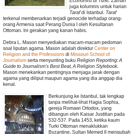
Economist
di Turki. Zaman
juga kolumnis untuk harian
Taraf
di Istanbul.
Taraf
terkenal membenarkan terjadi genocide terhadap orang-
orang Armenia saat Perang Dunia I oleh Kesultanan
Ottoman. Ini gerakan yang kanan habis.
Debra L. Mason menyediakan macam-macam pedoman
soal liputan agama. Mason adalah direktur
Center on
Religion and the Professions
di
Missouri School of
Journalism
serta menyunting buku
Religion Reporting: A
Guide to Journalism's Best Beat, A Religion Stylebook
.
Mason menekankan pentingnya menjaga jarak dengan
agama yang diliput maupun agama yang dia anggap dia
kenal.
Berkunjung ke Istanbul, tak lengkap
tanpa melihat-lihat Hagia Sophia,
gereja Romawi Ortodox, yang
dibangun oleh Kaisar Justitian pada
532-537. Pada 1453, ketika kaum
Turki Ottoman menaklukkan
Byzantine, Sultan Memed II mengubah