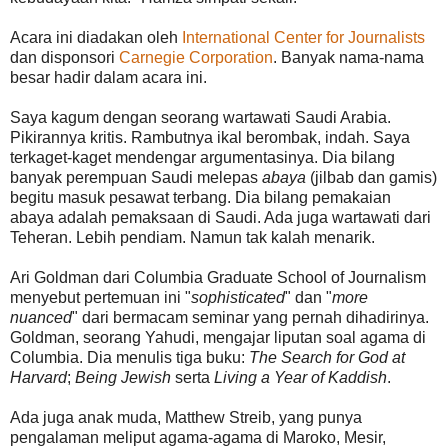
Acara ini diadakan oleh
International Center for Journalists
dan disponsori
Carnegie Corporation
. Banyak nama-nama
besar hadir dalam acara ini.
Saya kagum dengan seorang wartawati Saudi Arabia.
Pikirannya kritis. Rambutnya ikal berombak, indah. Saya
terkaget-kaget mendengar argumentasinya. Dia bilang
banyak perempuan Saudi melepas
abaya
(jilbab dan gamis)
begitu masuk pesawat terbang. Dia bilang pemakaian
abaya adalah pemaksaan di Saudi. Ada juga wartawati dari
Teheran. Lebih pendiam. Namun tak kalah menarik.
Ari Goldman dari Columbia Graduate School of Journalism
menyebut pertemuan ini "
sophisticated
" dan "
more
nuanced
" dari bermacam seminar yang pernah dihadirinya.
Goldman, seorang Yahudi, mengajar liputan soal agama di
Columbia. Dia menulis tiga buku:
The Search for God at
Harvard
;
Being Jewish
serta
Living a Year of Kaddish
.
Ada juga anak muda, Matthew Streib, yang punya
pengalaman meliput agama-agama di Maroko, Mesir,