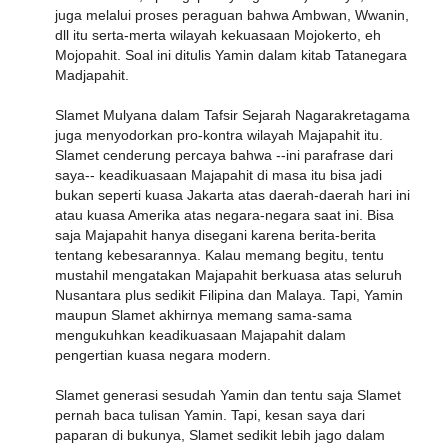
juga melalui proses peraguan bahwa Ambwan, Wwanin,
dll itu serta-merta wilayah kekuasaan Mojokerto, eh
Mojopahit. Soal ini ditulis Yamin dalam kitab Tatanegara
Madjapahit.
Slamet Mulyana dalam Tafsir Sejarah Nagarakretagama
juga menyodorkan pro-kontra wilayah Majapahit itu.
Slamet cenderung percaya bahwa --ini parafrase dari
saya-- keadikuasaan Majapahit di masa itu bisa jadi
bukan seperti kuasa Jakarta atas daerah-daerah hari ini
atau kuasa Amerika atas negara-negara saat ini. Bisa
saja Majapahit hanya disegani karena berita-berita
tentang kebesarannya. Kalau memang begitu, tentu
mustahil mengatakan Majapahit berkuasa atas seluruh
Nusantara plus sedikit Filipina dan Malaya. Tapi, Yamin
maupun Slamet akhirnya memang sama-sama
mengukuhkan keadikuasaan Majapahit dalam
pengertian kuasa negara modern.
Slamet generasi sesudah Yamin dan tentu saja Slamet
pernah baca tulisan Yamin. Tapi, kesan saya dari
paparan di bukunya, Slamet sedikit lebih jago dalam