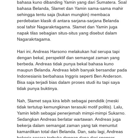
bahasa kuno dibanding Yamin yang dari Sumatera. Soal
bahasa Belanda, Slamet dan Yamin sama-sama mahir
sehingga tentu saja (bukan mungkin) membaca
perdebatan klasik di antara sarjana-sarjana Belanda
soal tafsir Nagarakrtagama. Slamet dan Yamin juga
napak tilas sebagian situs-situs yang disebut dalam
Nagarakrtagama.
Hari ini, Andreas Harsono melakukan hal serupa tapi
dengan bekal, perspektif dan semangat zaman yang
berbeda. Andreas tidak punya bekal bahasa kuno
maupun Belanda. Andreas lebih banyak bersandar pada
Indonesianis berbahasa Inggris seperti Ben Anderson.
Bisa saja terjadi bias dalam proses studi itu tapi saya
tidak punya buktinya.
Nah, Slamet saya kira lebih sebagai pendidik (meski
tidak tertutup kemungkinan terasuki motif politis). Lalu,
Yamin lebih sebagai penerjemah mimpi-mimpi Sukarno.
Sedangkan Andreas berlatar wartawan. Andreas juga
bekerja dalam semangat zaman yang tak menuntut
kamardikan total dari Belanda. Dan, satu lagi, Andreas
bekerja secara terbuka dengan dana dari sponsor