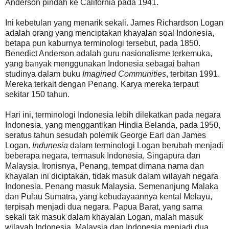
Anderson pindah ke California pada 1941.
Ini kebetulan yang menarik sekali. James Richardson Logan
adalah orang yang menciptakan khayalan soal Indonesia,
betapa pun kaburnya terminologi tersebut, pada 1850.
Benedict Anderson adalah guru nasionalisme terkemuka,
yang banyak menggunakan Indonesia sebagai bahan
studinya dalam buku
Imagined Communities
, terbitan 1991.
Mereka terkait dengan Penang. Karya mereka terpaut
sekitar 150 tahun.
Hari ini, terminologi Indonesia lebih dilekatkan pada negara
Indonesia, yang menggantikan Hindia Belanda, pada 1950,
seratus tahun sesudah polemik George Earl dan James
Logan.
Indunesia
dalam terminologi Logan berubah menjadi
beberapa negara, termasuk Indonesia, Singapura dan
Malaysia. Ironisnya, Penang, tempat dimana nama dan
khayalan ini diciptakan, tidak masuk dalam wilayah negara
Indonesia. Penang masuk Malaysia. Semenanjung Malaka
dan Pulau Sumatra, yang kebudayaannya kental Melayu,
terpisah menjadi dua negara. Papua Barat, yang sama
sekali tak masuk dalam khayalan Logan, malah masuk
wilayah Indonesia. Malaysia dan Indonesia menjadi dua