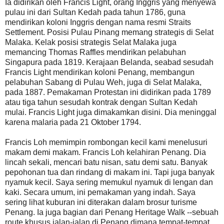
Ia didirikan oleh Francis Light, orang Inggris yang menyewa
pulau ini dari Sultan Kedah pada tahun 1786, guna
mendirikan koloni Inggris dengan nama resmi Straits
Settlement. Posisi Pulau Pinang memang strategis di Selat
Malaka. Kelak posisi strategis Selat Malaka juga
memancing Thomas Raffles mendirikan pelabuhan
Singapura pada 1819. Kerajaan Belanda, seabad sesudah
Francis Light mendirikan koloni Penang, membangun
pelabuhan Sabang di Pulau Weh, juga di Selat Malaka,
pada 1887. Pemakaman Protestan ini didirikan pada 1789
atau tiga tahun sesudah kontrak dengan Sultan Kedah
mulai. Francis Light juga dimakamkan disini. Dia meninggal
karena malaria pada 21 Oktober 1794.
Francis Loh memimpin rombongan kecil kami menelusuri
makam demi makam. Francis Loh kelahiran Penang. Dia
lincah sekali, mencari batu nisan, satu demi satu. Banyak
pepohonan tua dan rindang di makam ini. Tapi juga banyak
nyamuk kecil. Saya sering memukul nyamuk di lengan dan
kaki. Secara umum, ini pemakaman yang indah. Saya
sering lihat kuburan ini diterakan dalam brosur turisme
Penang. Ia juga bagian dari Penang Heritage Walk --sebuah
route khusus jalan-jalan di Penang dimana tempat-tempat