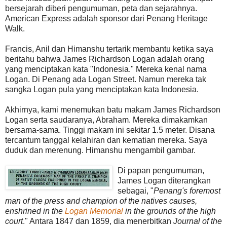
bersejarah diberi pengumuman, peta dan sejarahnya.
American Express adalah sponsor dari Penang Heritage
Walk.
Francis, Anil dan Himanshu tertarik membantu ketika saya
beritahu bahwa James Richardson Logan adalah orang
yang menciptakan kata "Indonesia." Mereka kenal nama
Logan. Di Penang ada Logan Street. Namun mereka tak
sangka Logan pula yang menciptakan kata Indonesia.
Akhirnya, kami menemukan batu makam James Richardson
Logan serta saudaranya, Abraham. Mereka dimakamkan
bersama-sama. Tinggi makam ini sekitar 1.5 meter. Disana
tercantum tanggal kelahiran dan kematian mereka. Saya
duduk dan merenung. Himanshu mengambil gambar.
Di papan pengumuman,
James Logan diterangkan
sebagai, "
Penang's foremost
man of the press and champion of the natives causes,
enshrined in the
Logan Memorial
in the grounds of the high
court
." Antara 1847 dan 1859, dia menerbitkan
Journal of the