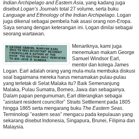
Indian Archipelago and Eastern Asia
, yang kadang juga
disebut
Logan’s Journals
total 27 volume, serta buku
Language and Ethnology of the Indian Archipelago
. Logan
juga dikenal sebagai pembela hak asasi orang non-Eropa.
Saya senang dengan keterangan ini. Logan dinilai sebagai
seorang wartawan.
Menariknya, kami juga
menemukan makam George
Samuel Windsor Earl,
mentor dan kolega James
Logan. Earl adalah orang yang mula-mula membuka diskusi
soal bagaimana mereka harus menamakan pulau-pulau
yang terletak di Selat Malaka itu? Baik Semenanjung
Malaka, Pulau Sumatra, Borneo, Jawa dan sebagainya.
Dalam papan pengumuman, Earl diterangkan sebagai
"asistant resident councillor" Straits Settlement pada 1805
hingga 1865 serta mengarang buku
The Eastern Seas
.
Terminologi "eastern seas" mengacu pada kepulauan yang
sekarang disebut Indonesia, Singapura, Brunei, Filipina dan
Malaysia.