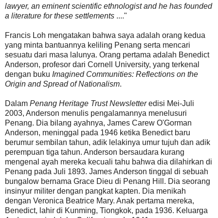
lawyer, an eminent scientific ethnologist and he has founded
a literature for these settlements
...."
Francis Loh mengatakan bahwa saya adalah orang kedua
yang minta bantuannya keliling Penang serta mencari
sesuatu dari masa lalunya. Orang pertama adalah Benedict
Anderson, profesor dari Cornell University, yang terkenal
dengan buku
Imagined Communities: Reflections on the
Origin and Spread of Nationalism
.
Dalam
Penang Heritage Trust Newsletter
edisi Mei-Juli
2003, Anderson menulis pengalamannya menelusuri
Penang. Dia bilang ayahnya, James Carew O'Gorman
Anderson, meninggal pada 1946 ketika Benedict baru
berumur sembilan tahun, adik lelakinya umur tujuh dan adik
perempuan tiga tahun. Anderson bersaudara kurang
mengenal ayah mereka kecuali tahu bahwa dia dilahirkan di
Penang pada Juli 1893. James Anderson tinggal di sebuah
bungalow bernama Grace Dieu di Penang Hill. Dia seorang
insinyur militer dengan pangkat kapten. Dia menikah
dengan Veronica Beatrice Mary. Anak pertama mereka,
Benedict, lahir di Kunming, Tiongkok, pada 1936. Keluarga