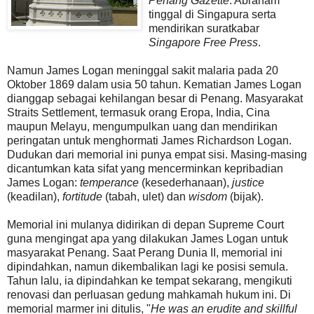
Penang Gazette
. Abraham
tinggal di Singapura serta
mendirikan suratkabar
Singapore Free Press
.
Namun James Logan meninggal sakit malaria pada 20
Oktober 1869 dalam usia 50 tahun. Kematian James Logan
dianggap sebagai kehilangan besar di Penang. Masyarakat
Straits Settlement, termasuk orang Eropa, India, Cina
maupun Melayu, mengumpulkan uang dan mendirikan
peringatan untuk menghormati James Richardson Logan.
Dudukan dari memorial ini punya empat sisi. Masing-masing
dicantumkan kata sifat yang mencerminkan kepribadian
James Logan:
temperance
(kesederhanaan),
justice
(keadilan),
fortitude
(tabah, ulet) dan
wisdom
(bijak).
Memorial ini mulanya didirikan di depan Supreme Court
guna mengingat apa yang dilakukan James Logan untuk
masyarakat Penang. Saat Perang Dunia II, memorial ini
dipindahkan, namun dikembalikan lagi ke posisi semula.
Tahun lalu, ia dipindahkan ke tempat sekarang, mengikuti
renovasi dan perluasan gedung mahkamah hukum ini. Di
memorial marmer ini ditulis, "
He was an erudite and skillful