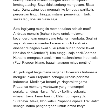
lembaga asing. Saya tidak sedang mengecam. Biasa
saja. Dana asing juga mengalir ke lembaga partikelir,
perguruan tinggi, hingga instansi pemerintah. Jadi,
sekali lagi, soal ini biasa saja.
Satu lagi yang mungkin membedakan adalah motif
Andreas menulis (bahan) buku untuk melawan
kecenderungan umum yang telanjur membatu. Soal ini
saya tak mau komentar karena entoch kelak akan
dibeber di bagian awal buku (atau sudah bocor lewat
Hoakiao dari Jember?). Kita tunggu saja hasil Andreas
Harsono mengacak-acak mitos nasionalisme Indonesia
(Paul Riceour bilang, bagaimanapun mitos penting).
Ah, jadi ingat bagaimana sarjana Universitas Indonesia
mengukuhkan Prapanca sebagai jurnalis pertama
Indonesia. Medianya berarti ya Nagarakrtagama.
Prapanca memang wartawan yang menempel
perjalanan dinas Hayam Wuruk keliling sebagian
wilayah Jawa Timur hari ini; Blitar, Lumajang dan
Surabaya. Maka, klop kalau Prapanca dipakai PWI Jatim
sebagai nama penghargaan untuk lomba karya