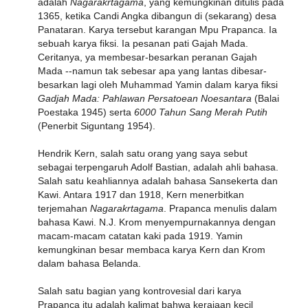
adalah
Nagarakrtagama
, yang kemungkinan ditulis pada
1365, ketika Candi Angka dibangun di (sekarang) desa
Panataran. Karya tersebut karangan Mpu Prapanca. Ia
sebuah karya fiksi. Ia pesanan pati Gajah Mada.
Ceritanya, ya membesar-besarkan peranan Gajah
Mada --namun tak sebesar apa yang lantas dibesar-
besarkan lagi oleh Muhammad Yamin dalam karya fiksi
Gadjah Mada: Pahlawan Persatoean Noesantara
(Balai
Poestaka 1945) serta
6000 Tahun Sang Merah Putih
(Penerbit Siguntang 1954).
Hendrik Kern, salah satu orang yang saya sebut
sebagai terpengaruh Adolf Bastian, adalah ahli bahasa.
Salah satu keahliannya adalah bahasa Sansekerta dan
Kawi. Antara 1917 dan 1918, Kern menerbitkan
terjemahan
Nagarakrtagama
. Prapanca menulis dalam
bahasa Kawi. N.J. Krom menyempurnakannya dengan
macam-macam catatan kaki pada 1919. Yamin
kemungkinan besar membaca karya Kern dan Krom
dalam bahasa Belanda.
Salah satu bagian yang kontrovesial dari karya
Prapanca itu adalah kalimat bahwa kerajaan kecil