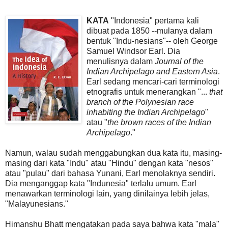
KATA
"Indonesia" pertama kali
dibuat pada 1850 --mulanya dalam
bentuk "Indu-nesians"-- oleh George
Samuel Windsor Earl. Dia
menulisnya dalam
Journal of the
Indian Archipelago and Eastern Asia
.
Earl sedang mencari-cari terminologi
etnografis untuk menerangkan "...
that
branch of the Polynesian race
inhabiting the Indian Archipelago
"
atau "
the brown races of the Indian
Archipelago
."
Namun, walau sudah menggabungkan dua kata itu, masing-
masing dari kata "Indu" atau "Hindu" dengan kata "nesos"
atau "pulau" dari bahasa Yunani, Earl menolaknya sendiri.
Dia menganggap kata "Indunesia" terlalu umum. Earl
menawarkan terminologi lain, yang dinilainya lebih jelas,
"Malayunesians."
Himanshu Bhatt mengatakan pada saya bahwa kata "mala"