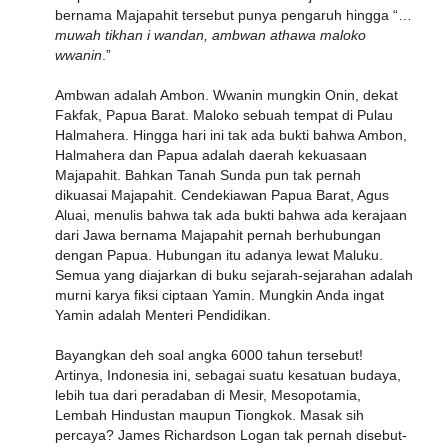
bernama Majapahit tersebut punya pengaruh hingga “…
muwah tikhan i wandan, ambwan athawa maloko
wwanin
.”
Ambwan adalah Ambon. Wwanin mungkin Onin, dekat
Fakfak, Papua Barat. Maloko sebuah tempat di Pulau
Halmahera. Hingga hari ini tak ada bukti bahwa Ambon,
Halmahera dan Papua adalah daerah kekuasaan
Majapahit. Bahkan Tanah Sunda pun tak pernah
dikuasai Majapahit. Cendekiawan Papua Barat, Agus
Aluai, menulis bahwa tak ada bukti bahwa ada kerajaan
dari Jawa bernama Majapahit pernah berhubungan
dengan Papua. Hubungan itu adanya lewat Maluku.
Semua yang diajarkan di buku sejarah-sejarahan adalah
murni karya fiksi ciptaan Yamin. Mungkin Anda ingat
Yamin adalah Menteri Pendidikan.
Bayangkan deh soal angka 6000 tahun tersebut!
Artinya, Indonesia ini, sebagai suatu kesatuan budaya,
lebih tua dari peradaban di Mesir, Mesopotamia,
Lembah Hindustan maupun Tiongkok. Masak sih
percaya? James Richardson Logan tak pernah disebut-