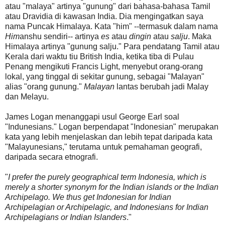
atau "malaya" artinya "gunung" dari bahasa-bahasa Tamil
atau Dravidia di kawasan India. Dia mengingatkan saya
nama Puncak Himalaya. Kata "him" --termasuk dalam nama
Him
anshu sendiri-- artinya
es
atau
dingin
atau
salju
. Maka
Himalaya artinya "gunung salju." Para pendatang Tamil atau
Kerala dari waktu tiu British India, ketika tiba di Pulau
Penang mengikuti Francis Light, menyebut orang-orang
lokal, yang tinggal di sekitar gunung, sebagai "Malayan"
alias "orang gunung."
Malayan
lantas berubah jadi Malay
dan Melayu.
James Logan menanggapi usul George Earl soal
"Indunesians." Logan berpendapat "Indonesian" merupakan
kata yang lebih menjelaskan dan lebih tepat daripada kata
"Malayunesians," terutama untuk pemahaman geografi,
daripada secara etnografi.
"
I prefer the purely geographical term Indonesia, which is
merely a shorter synonym for the Indian islands or the Indian
Archipelago. We thus get Indonesian for Indian
Archipelagian or Archipelagic, and Indonesians for Indian
Archipelagians or Indian Islanders
."