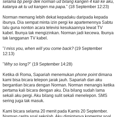
selama bp pergi dek norman ud bilang kangen 4 kali ke aku,
katanya ak tu ud kangen ma papa.
" (18 September 12:23)
Norman memang lebih dekat kepadaku daripada kepada
ibunya. Dia sempat minta izin pergi ke apartemennya Sabtu
lalu guna nonton acara televisi kesukaannya lewat TV
kabel. Ibunya tak mengizinkan. Norman jadi kecewa. Ibunya
tak langganan TV kabel.
"
I miss you, when will you come back?
(19 September
12:13)
"
Why so long?
" (19 September 14:28)
Ketika di Roma, Sapariah menemukan
phone point
dimana
kami bisa bicara telepon jarak jauh. Sapariah dan aku
bergantian bicara dengan Norman. Norman menangis ketika
pertama kali bicara dengan aku. Dia bilang sudah lama
sekali aku pergi. Aku bilang sulit sekali menelepon. SMS
sering juga tak masuk.
Kami bicara selama 20 menit pada Kamis 20 September.
Norman cerita soal sekolah. Aku dimintanya komentar soal