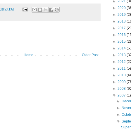
►
2021
(3
►
2020
(3
t
10:27 PM
►
2019
(2
►
2018
(1
►
2017
(2
►
2016
(1
►
2015
(2
►
2014
(5
Home
Older Post
►
2013
(3
►
2012
(2
►
2011
(5
►
2010
(4
►
2009
(7
►
2008
(9
▼
2007
(1
►
Dece
►
Nove
►
Octo
▼
Sept
Super