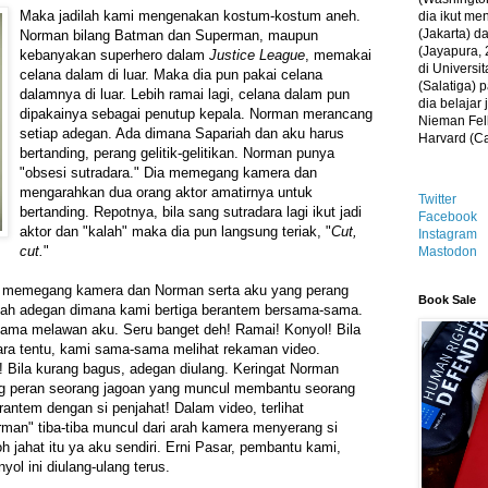
Maka jadilah kami mengenakan kostum-kostum aneh.
dia ikut me
(Jakarta) 
Norman bilang Batman dan Superman, maupun
(Jayapura, 
kebanyakan superhero dalam
Justice League
, memakai
di Universi
celana dalam di luar. Maka dia pun pakai celana
(Salatiga)
dalamnya di luar. Lebih ramai lagi, celana dalam pun
dia belajar
dipakainya sebagai penutup kepala. Norman merancang
Nieman Fell
setiap adegan. Ada dimana Sapariah dan aku harus
Harvard (C
bertanding, perang gelitik-gelitikan. Norman punya
"obsesi sutradara." Dia memegang kamera dan
mengarahkan dua orang aktor amatirnya untuk
Twitter
bertanding. Repotnya, bila sang sutradara lagi ikut jadi
Facebook
aktor dan "kalah" maka dia pun langsung teriak, "
Cut,
Instagram
cut.
"
Mastodon
h memegang kamera dan Norman serta aku yang perang
Book Sale
dalah adegan dimana kami bertiga berantem bersama-sama.
ama melawan aku. Seru banget deh! Ramai! Konyol! Bila
dara tentu, kami sama-sama melihat rekaman video.
i! Bila kurang bagus, adegan diulang. Keringat Norman
g peran seorang jagoan yang muncul membantu seorang
antem dengan si penjahat! Dalam video, terlihat
man" tiba-tiba muncul dari arah kamera menyerang si
h jahat itu ya aku sendiri. Erni Pasar, pembantu kami,
yol ini diulang-ulang terus.