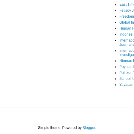
East Tim
Fetisov 
Freedom
Global In
Human R
Indonesi
Internati
Journalis
Internati
Investiga
Nieman 
Poynter I
Pulitzer 
School fo
Yayasan
Simple theme. Powered by
Blogger
.