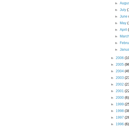
►
Augu
►
July
(
►
June
►
May
(
►
April
►
Marc
►
Febr
►
Janu
►
2006
(1
►
2005
(9
►
2004
(4
►
2003
(2
►
2002
(2
►
2001
(2
►
2000
(6)
►
1999
(2
►
1998
(3
►
1997
(2
►
1996
(6)