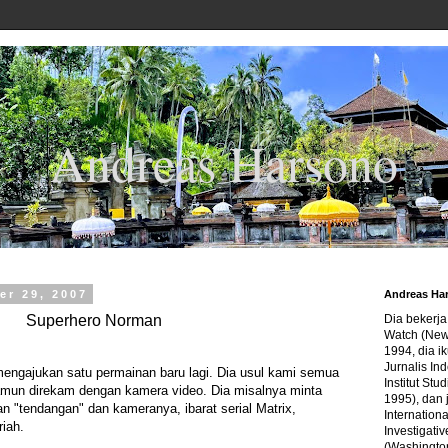
Andreas Harsono
er 29, 2007
Andreas Ha
Superhero Norman
Dia bekerj
Watch (New
1994, dia ik
Jurnalis In
ngajukan satu permainan baru lagi. Dia usul kami semua
Institut Stu
namun direkam dengan kamera video. Dia misalnya minta
1995), dan 
 "tendangan" dan kameranya, ibarat serial Matrix,
Internation
riah.
Investigativ
(Washingto