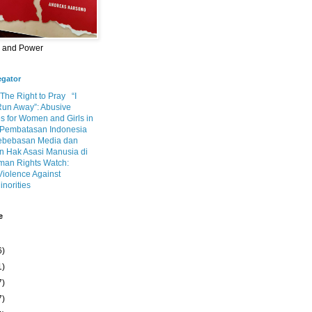
m and Power
egator
 The Right to Pray
“I
Run Away”: Abusive
s for Women and Girls in
Pembatasan Indonesia
ebebasan Media dan
 Hak Asasi Manusia di
an Rights Watch:
Violence Against
inorities
e
6)
1)
7)
7)