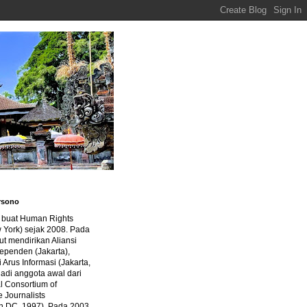
rsono
a buat Human Rights
 York) sejak 2008. Pada
ut mendirikan Aliansi
dependen (Jakarta),
di Arus Informasi (Jakarta,
jadi anggota awal dari
al Consortium of
e Journalists
n DC, 1997). Pada 2003,