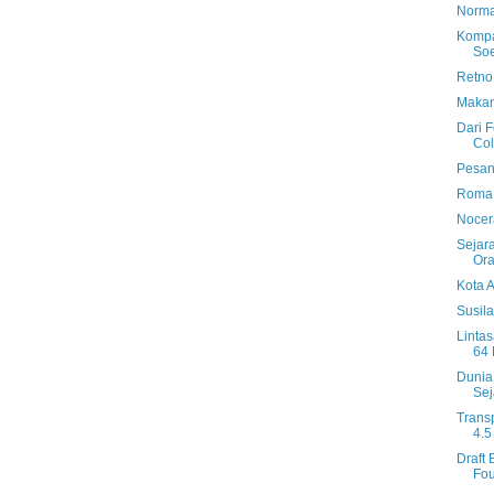
Norma
Kompa
Soe
Retno
Makan
Dari F
Col
Pesan
Roma 
Nocer
Sejar
Ora
Kota 
Susila
Linta
64 
Dunia
Sej
Trans
4.5
Draft 
Fou