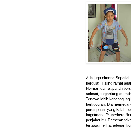
Ada juga dimana Saparia
bergulat. Paling ramai a
Norman dan Sapariah bers
selesai, tergantung sutra
Tertawa lebih kencang lag
berkucuran. Dia memegan
perempuan, yang kalah ber
bagaimana "Superhero Nor
penjahat itu! Pemeran toko
tertawa melihat adegan kon