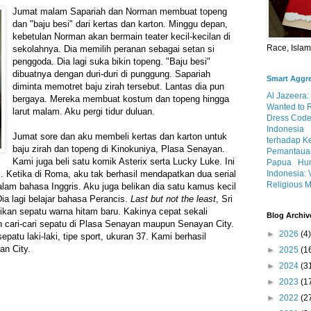
Jumat malam Sapariah dan Norman membuat topeng
dan "baju besi" dari kertas dan karton. Minggu depan,
kebetulan Norman akan bermain teater kecil-kecilan di
Race, Isla
sekolahnya. Dia memilih peranan sebagai setan si
penggoda. Dia lagi suka bikin topeng. "Baju besi"
dibuatnya dengan duri-duri di punggung. Sapariah
Smart Aggr
diminta memotret baju zirah tersebut. Lantas dia pun
Al Jazeera:
bergaya. Mereka membuat kostum dan topeng hingga
Wanted to 
larut malam. Aku pergi tidur duluan.
Dress Code
Indonesia
Jumat sore dan aku membeli kertas dan karton untuk
terhadap K
baju zirah dan topeng di Kinokuniya, Plasa Senayan.
Pemantauan
Kami juga beli satu komik Asterix serta Lucky Luke. Ini
Papua
Hum
Indonesia: 
i. Ketika di Roma, aku tak berhasil mendapatkan dua serial
Religious M
dalam bahasa Inggris. Aku juga belikan dia satu kamus kecil
ia lagi belajar bahasa Perancis.
Last but not the least
, Sri
ikan sepatu warna hitam baru. Kakinya cepat sekali
Blog Archiv
cari-cari sepatu di Plasa Senayan maupun Senayan City.
►
2026
(4)
atu laki-laki, tipe sport, ukuran 37. Kami berhasil
n City.
►
2025
(1
►
2024
(3
►
2023
(1
►
2022
(2