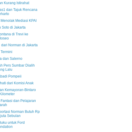
n Kurang Istirahat
s1 dan Tajuk Rencana
harto
 Menolak Mediasi KPAI
 Soto di Jakarta
ontana di Trevi ke
loseo
 dari Norman di Jakarta
Termini
a dan Salerno
ah Pers Sumbar Dialih
ng Lalu
Abadi Pompeii
hati dari Komisi Anak
san Kemayoran-Bintaro
Kilometer
 Fantasi dan Pelajaran
arah
portasi Norman Butuh Rp
 juta Sebulan
Buku untuk Ford
ndation