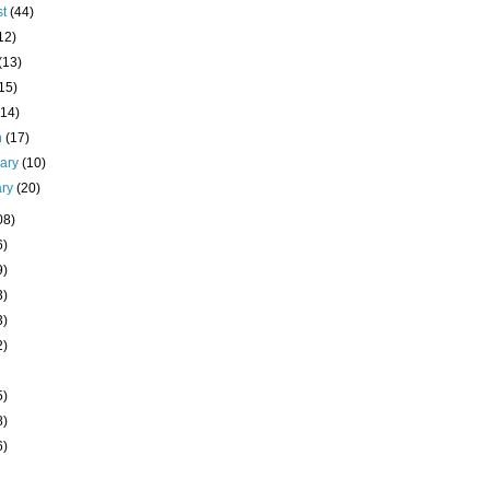
st
(44)
12)
(13)
15)
(14)
h
(17)
uary
(10)
ary
(20)
08)
6)
9)
3)
3)
2)
5)
8)
6)