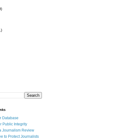
9)
1)
inks
r Database
r Public Integrity
a Journalism Review
e to Protect Journalists