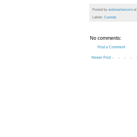
Posted by
andreasharsono
a
Labels:
Custody
No comments:
Post a Comment
Newer Post