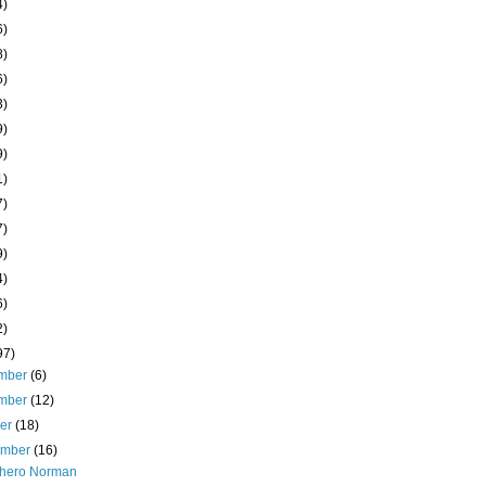
4)
6)
8)
6)
3)
9)
9)
1)
7)
7)
9)
4)
6)
2)
97)
mber
(6)
mber
(12)
ber
(18)
ember
(16)
hero Norman