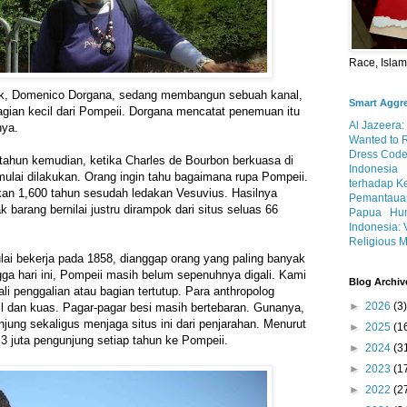
Race, Isla
ek, Domenico Dorgana, sedang membangun sebuah kanal,
Smart Aggr
gian kecil dari Pompeii. Dorgana mencatat penemuan itu
Al Jazeera:
nya.
Wanted to 
Dress Code
tahun kemudian, ketika Charles de Bourbon berkuasa di
Indonesia
 mulai dilakukan. Orang ingin tahu bagaimana rupa Pompeii.
terhadap K
ukan 1,600 tahun sesudah ledakan Vesuvius. Hasilnya
Pemantauan
barang bernilai justru dirampok dari situs seluas 66
Papua
Hum
Indonesia: 
Religious M
ulai bekerja pada 1858, dianggap orang yang paling banyak
a hari ini, Pompeii masih belum sepenuhnya digali. Kami
Blog Archiv
i penggalian atau bagian tertutup. Para anthropolog
►
2026
(3)
l dan kuas. Pagar-pagar besi masih bertebaran. Gunanya,
njung sekaligus menjaga situs ini dari penjarahan. Menurut
►
2025
(1
.3 juta pengunjung setiap tahun ke Pompeii.
►
2024
(3
►
2023
(1
►
2022
(2