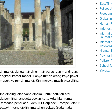
East Tim
Fetisov 
Freedom
Global In
Human R
Indonesi
Internati
Journalis
Internati
Investiga
Nieman 
Poynter I
Pulitzer 
School fo
Yayasan
ah mandi, dengan air dingin, air panas dan mandi uap.
engkapi kamar mandi. Hanya rumah orang kaya pakai
n masuk ke rumah mandi. Kini mereka masih bisa dilihat
ing-dinding jalan yang dipakai untuk beriklan atau
da pemilihan anggota dewan kota. Ada iklan rumah
s terhadap penguasa. Menurut Carpiceci, Pompeii diatur
uumviri
) yang dipilih lima tahun sekali. Sudah ada