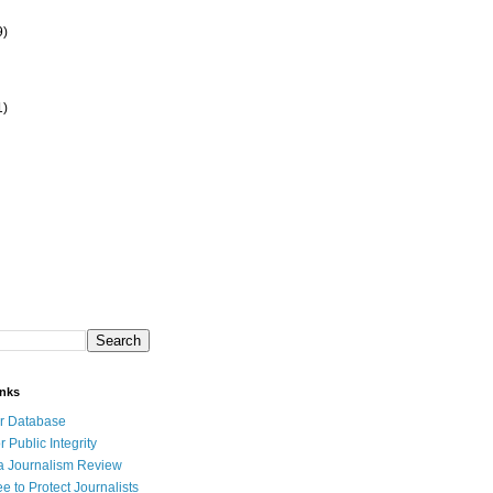
9)
1)
inks
r Database
r Public Integrity
a Journalism Review
e to Protect Journalists