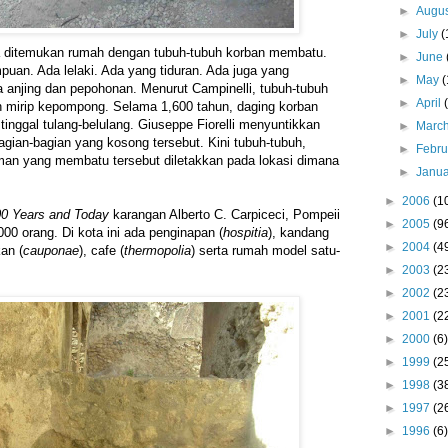
►
Augu
►
July
(
uga ditemukan rumah dengan tubuh-tubuh korban membatu.
►
June
puan. Ada lelaki. Ada yang tiduran. Ada juga yang
►
May
(
a anjing dan pepohonan. Menurut Campinelli, tubuh-tubuh
►
April
h mirip kepompong. Selama 1,600 tahun, daging korban
tinggal tulang-belulang. Giuseppe Fiorelli menyuntikkan
►
Marc
agian-bagian yang kosong tersebut. Kini tubuh-tubuh,
►
Febr
an yang membatu tersebut diletakkan pada lokasi dimana
►
Janu
►
2006
(1
0 Years and Today
karangan Alberto C. Carpiceci, Pompeii
►
2005
(9
000 orang. Di kota ini ada penginapan (
hospitia
), kandang
►
2004
(4
an (
cauponae
), cafe (
thermopolia
) serta rumah model satu-
►
2003
(2
►
2002
(2
►
2001
(2
►
2000
(6)
►
1999
(2
►
1998
(3
►
1997
(2
►
1996
(6)