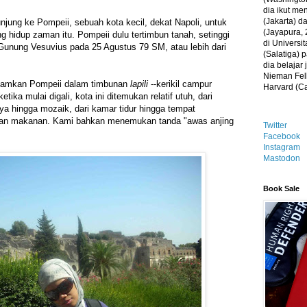
dia ikut me
(Jakarta) 
njung ke Pompeii, sebuah kota kecil, dekat Napoli, untuk
(Jayapura, 
g hidup zaman itu. Pompeii dulu tertimbun tanah, setinggi
di Universi
 Gunung Vesuvius pada 25 Agustus 79 SM, atau lebih dari
(Salatiga)
dia belajar
Nieman Fell
namkan Pompeii dalam timbunan
lapili
--kerikil campur
Harvard (C
etika mulai digali, kota ini ditemukan relatif utuh, dari
ya hingga mozaik, dari kamar tidur hingga tempat
 dan makanan. Kami bahkan menemukan tanda "awas anjing
Twitter
Facebook
Instagram
Mastodon
Book Sale