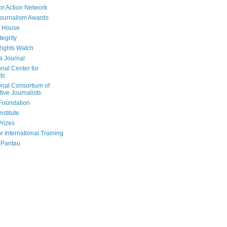
or Action Network
Journalism Awards
 House
tegrity
ights Watch
a Journal
onal Center for
ts
onal Consortium of
tive Journalists
Foundation
nstitute
Prizes
r International Training
 Pantau