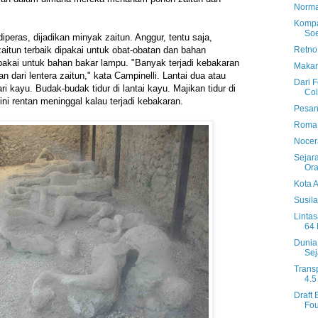
Norma
Kompa
Soe
diperas, dijadikan minyak zaitun. Anggur, tentu saja,
Retno
aitun terbaik dipakai untuk obat-obatan dan bahan
pakai untuk bahan bakar lampu. "Banyak terjadi kebakaran
Makan
n dari lentera zaitun," kata Campinelli. Lantai dua atau
Dari F
ri kayu. Budak-budak tidur di lantai kayu. Majikan tidur di
Col
ini rentan meninggal kalau terjadi kebakaran.
Pesan
Roma 
Nocer
Sejar
Ora
Kota 
Susila
Linta
64 
Dunia
Sej
Trans
4.5
Draft 
Fou