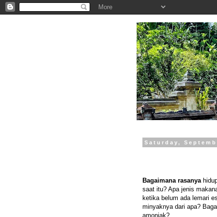
.
Saturday, Septemb
Bagaimana rasanya
hidup
saat itu? Apa jenis mak
ketika belum ada lemari es
minyaknya dari apa? Baga
amoniak?