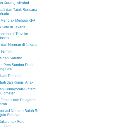
n Kurang Istirahat
s1 dan Tajuk Rencana
harto
 Menolak Mediasi KPAI
 Soto di Jakarta
ontana di Trevi ke
loseo
 dari Norman di Jakarta
Termini
a dan Salerno
ah Pers Sumbar Dialih
ng Lalu
Abadi Pompeii
hati dari Komisi Anak
san Kemayoran-Bintaro
Kilometer
 Fantasi dan Pelajaran
arah
portasi Norman Butuh Rp
 juta Sebulan
Buku untuk Ford
ndation