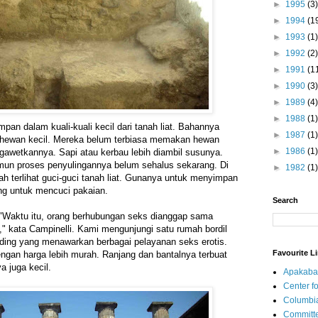
►
1995
(3)
►
1994
(1
►
1993
(1)
►
1992
(2)
►
1991
(1
►
1990
(3)
►
1989
(4)
►
1988
(1)
an dalam kuali-kuali kecil dari tanah liat. Bahannya
►
1987
(1)
 hewan kecil. Mereka belum terbiasa memakan hewan
►
1986
(1)
gawetkannya. Sapi atau kerbau lebih diambil susunya.
un proses penyulingannya belum sehalus sekarang. Di
►
1982
(1)
 terlihat guci-guci tanah liat. Gunanya untuk menyimpan
ung untuk mencuci pakaian.
Search
 "Waktu itu, orang berhubungan seks dianggap sama
 kata Campinelli. Kami mengunjungi satu rumah bordil
nding yang menawarkan berbagai pelayanan seks erotis.
Favourite L
ngan harga lebih murah. Ranjang dan bantalnya terbuat
a juga kecil.
Apakaba
Center fo
Columbi
Committe