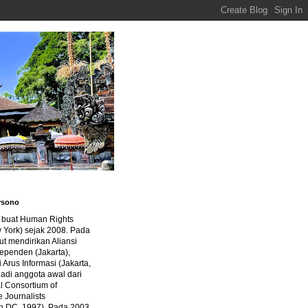
rsono
a buat Human Rights
 York) sejak 2008. Pada
ut mendirikan Aliansi
dependen (Jakarta),
di Arus Informasi (Jakarta,
jadi anggota awal dari
al Consortium of
e Journalists
n DC, 1997). Pada 2003,