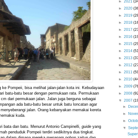
►
2021
(3
►
2020
(3
►
2019
(2
►
2018
(1
►
2017
(2
►
2016
(1
►
2015
(2
►
2014
(5
►
2013
(3
►
2012
(2
►
2011
(5
►
2010
(4
►
2009
(7
 ke Pompeii, bisa melihat jalan-jalan kota ini. Kebudayaan
i batu-batu besar dengan permukaan rata. Permukaan
►
2008
(9
 cm dari permukaan jalan. Jalan juga berguna sebagai
▼
2007
(1
simpangan ada batu-batu besar untuk batu loncatan agar
►
Dece
la menyeberangi jalan. Orang kebanyakan memakai kereta
►
Nove
 memakai kuda.
►
Octo
i bata dan batu. Menurut Antonio Campinelli,
guide
yang
▼
Sept
ah penduduk Pompeii terdiri sedikitnya dua tingkat.
Super
man dalam dimana mereka menanam pohon zaitun dan