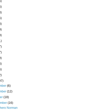
4)
6)
8)
6)
3)
9)
9)
1)
7)
7)
9)
4)
6)
2)
97)
mber
(6)
mber
(12)
ber
(18)
ember
(16)
hero Norman