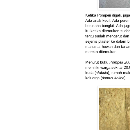
Ketika Pompeii digali, j
Ada anak kecil. Ada perem
berusaha bangkit. Ada jug
itu ketika ditemukan suda
tentu sudah mengerut dan 
sejenis plaster ke dalam b
manusia, hewan dan tanam
mereka ditemukan.
Menurut buku
Pompeii 200
memiliki warga sekitar 20,
kuda (
stabula
), rumah mak
keluarga (
domus italica
).