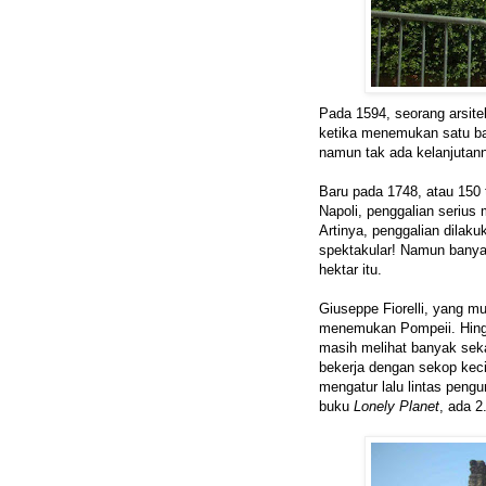
Pada 1594, seorang arsit
ketika menemukan satu ba
namun tak ada kelanjutan
Baru pada 1748, atau 150 
Napoli, penggalian serius
Artinya, penggalian dilak
spektakular! Namun banyak 
hektar itu.
Giuseppe Fiorelli, yang m
menemukan Pompeii. Hingg
masih melihat banyak sekal
bekerja dengan sekop keci
mengatur lalu lintas pengu
buku
Lonely Planet
, ada 2