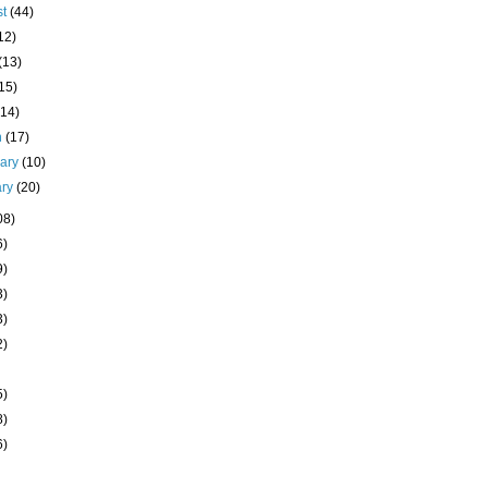
st
(44)
12)
(13)
15)
(14)
h
(17)
uary
(10)
ary
(20)
08)
6)
9)
3)
3)
2)
5)
8)
6)