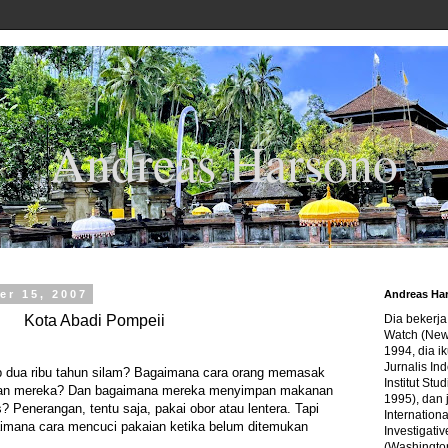
Andreas Harsono
er 15, 2007
Andreas Ha
Kota Abadi Pompeii
Dia bekerj
Watch (New
1994, dia ik
Jurnalis In
 dua ribu tahun silam? Bagaimana cara orang memasak
Institut Stu
anan mereka? Dan bagaimana mereka menyimpan makanan
1995), dan 
? Penerangan, tentu saja, pakai obor atau lentera. Tapi
Internation
imana cara mencuci pakaian ketika belum ditemukan
Investigativ
(Washingto