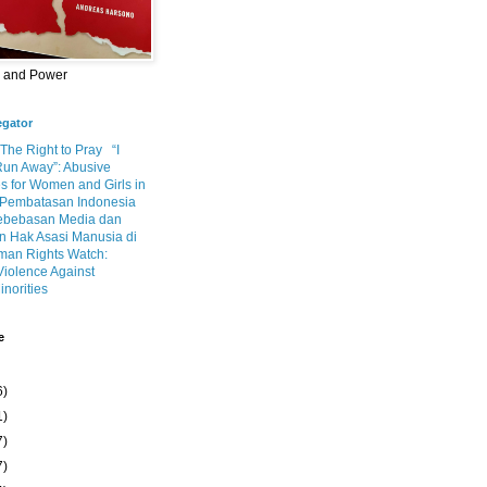
m and Power
egator
 The Right to Pray
“I
Run Away”: Abusive
s for Women and Girls in
Pembatasan Indonesia
ebebasan Media dan
 Hak Asasi Manusia di
an Rights Watch:
Violence Against
inorities
e
6)
1)
7)
7)