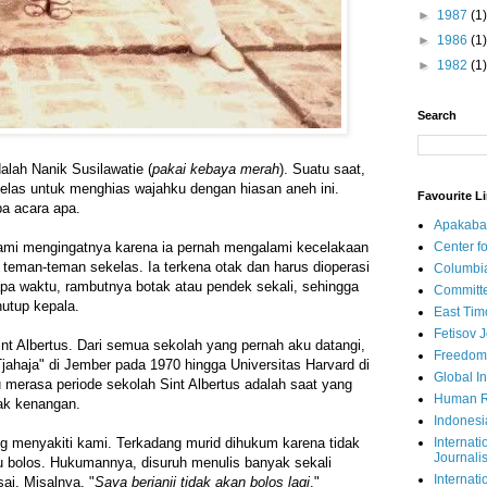
►
1987
(1)
►
1986
(1)
►
1982
(1)
Search
lah Nanik Susilawatie (
pakai kebaya merah
). Suatu saat,
elas untuk menghias wajahku dengan hiasan aneh ini.
Favourite L
pa acara apa.
Apakaba
Center fo
ami mengingatnya karena ia pernah mengalami kecelakaan
teman-teman sekelas. Ia terkena otak dan harus dioperasi
Columbi
pa waktu, rambutnya botak atau pendek sekali, sehingga
Committe
nutup kepala.
East Tim
Fetisov 
nt Albertus. Dari semua sekolah yang pernah aku datangi,
Freedom
jahaja" di Jember pada 1970 hingga Universitas Harvard di
Global In
merasa periode sekolah Sint Albertus adalah saat yang
Human R
yak kenangan.
Indonesi
Internati
g menyakiti kami. Terkadang murid dihukum karena tidak
Journalis
u bolos. Hukumannya, disuruh menulis banyak sekali
Internati
ai. Misalnya, "
Saya berjanji tidak akan bolos lagi
."