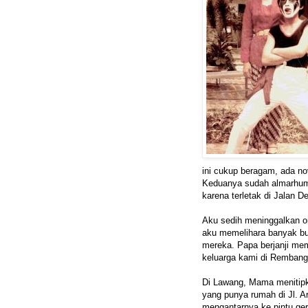
ini cukup beragam, ada nov
Keduanya sudah almarhum
karena terletak di Jalan 
Aku sedih meninggalkan or
aku memelihara banyak bu
mereka. Papa berjanji mem
keluarga kami di Rembang
Di Lawang, Mama menitip
yang punya rumah di Jl. 
mengantarnya ke pintu ge