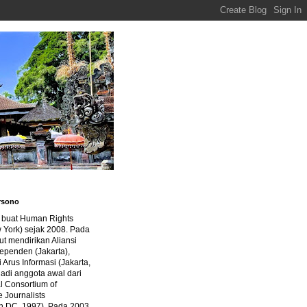
rsono
a buat Human Rights
 York) sejak 2008. Pada
ut mendirikan Aliansi
dependen (Jakarta),
di Arus Informasi (Jakarta,
jadi anggota awal dari
al Consortium of
e Journalists
n DC, 1997). Pada 2003,