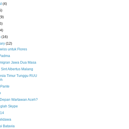
st
(4)
5)
(9)
6)
(4)
h
(16)
uary
(12)
wiss untuk Flores
 Padma
migran Jawa Dua Masa
Sint Albertus Malang
esia Timur Tunggu RUU
eh
-Pante
b
Depan Wartawan Aceh?
glah Skype
.14
ulidawa
si Batavia