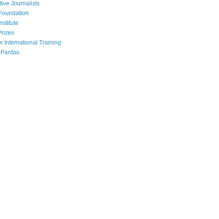
tive Journalists
Foundation
nstitute
Prizes
r International Training
 Pantau