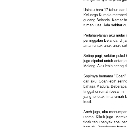
Usiaku baru 17 tahun dan b
Keluarga Kumala memberik
gudang Belanda. Kamar ber
rumah luas. Ada sekitar 
Perlahan-lahan aku mulai
peninggalan Belanda, di j
aman untuk anak-anak seko
Setiap pagi, sekitar pukul
juga dipakai untuk antar 
Malang. Aku lebih sering 
Sopirnya bernama "Goan" 
dari aku. Goan lebih serin
bahasa Madura. Beberapa 
tinggal di rumah besar ini
yang terletak lima rumah 
kecil.
Aneh juga, aku menumpang
utama. Kikuk juga. Merek
tidak tahu banyak soal pe