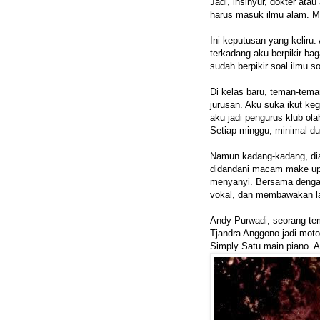
Jadi, insinyur, dokter ata
harus masuk ilmu alam. M
Ini keputusan yang keliru
terkadang aku berpikir ba
sudah berpikir soal ilmu s
Di kelas baru, teman-tema
jurusan. Aku suka ikut ke
aku jadi pengurus klub ol
Setiap minggu, minimal du
Namun kadang-kadang, diaj
didandani macam make u
menyanyi. Bersama denga
vokal, dan membawakan la
Andy Purwadi, seorang tem
Tjandra Anggono jadi moto
Simply Satu main piano. A