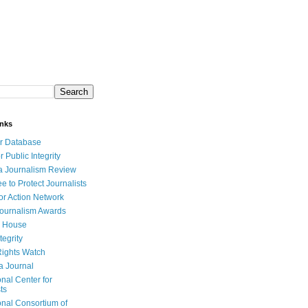
inks
r Database
r Public Integrity
a Journalism Review
e to Protect Journalists
or Action Network
Journalism Awards
 House
tegrity
ights Watch
a Journal
onal Center for
ts
onal Consortium of