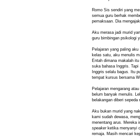
Romo Sis sendiri yang men
semua guru berhak membe
pemaksaan. Dia mengajak 
Aku merasa jadi murid yan
guru bimbingan psikologi 
Pelajaran yang paling aku 
kelas satu, aku menulis 
Entah dimana makalah itu 
suka bahasa Inggris. Tapi
Inggris selalu bagus. Itu
tempat kursus bersama W
Pelajaran mengarang atau 
belum banyak menulis. Leb
belakangan diberi sepeda 
Aku bukan murid yang nak
kami sudah dewasa, mengi
menentang arus. Mereka 
speaker
ketika menyanyi 
remaja. Masih mencari kep