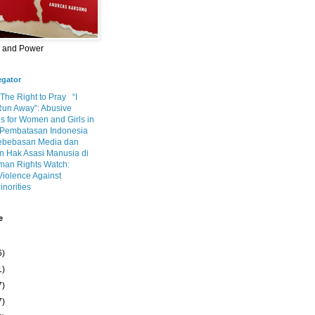
m and Power
egator
 The Right to Pray
“I
Run Away”: Abusive
s for Women and Girls in
Pembatasan Indonesia
ebebasan Media dan
 Hak Asasi Manusia di
an Rights Watch:
Violence Against
inorities
e
6)
1)
7)
7)