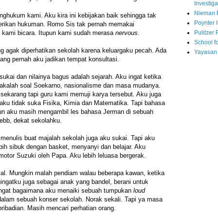
Investiga
Nieman 
ghukum kami. Aku kira ini kebijakan baik sehingga tak
Poynter I
rikan hukuman. Romo Sis tak pernah memakai
Pulitzer 
kami bicara. Itupun kami sudah merasa
nervous
.
School fo
g agak diperhatikan sekolah karena keluargaku pecah. Ada
Yayasan
yang pernah aku jadikan tempat konsultasi.
sukai dan nilainya bagus adalah sejarah. Aku ingat ketika
makalah soal Soekarno, nasionalisme dan masa mudanya.
sekarang tapi guru kami memuji karya tersebut. Aku juga
 aku tidak suka Fisika, Kimia dan Matematika. Tapi bahasa
 pun aku masih mengambil les bahasa Jerman di sebuah
ebb, dekat sekolahku.
menulis buat majalah sekolah juga aku sukai. Tapi aku
ih sibuk dengan basket, menyanyi dan belajar. Aku
motor Suzuki oleh Papa. Aku lebih leluasa bergerak.
al. Mungkin malah pendiam walau beberapa kawan, ketika
ngatku juga sebagai anak yang bandel, berani untuk
ingat bagaimana aku menaiki sebuah tumpukan
loud
dalam sebuah konser sekolah. Norak sekali. Tapi ya masa
ribadian. Masih mencari perhatian orang.