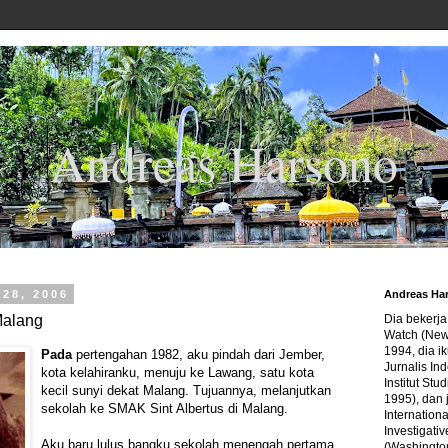
Andreas Harsono
 28, 2006
Andreas Ha
Malang
Dia bekerj
Watch (New
1994, dia ik
Pada
pertengahan 1982, aku pindah dari Jember,
Jurnalis In
kota kelahiranku, menuju ke Lawang, satu kota
Institut Stu
kecil sunyi dekat Malang. Tujuannya, melanjutkan
1995), dan 
sekolah ke SMAK Sint Albertus di Malang.
Internation
Investigativ
Aku baru lulus bangku sekolah menengah pertama.
(Washingto