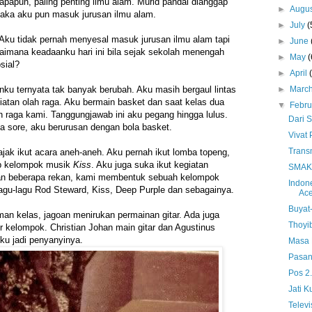
u apapun, paling penting ilmu alam. Murid pandai dianggap
►
Augu
aka aku pun masuk jurusan ilmu alam.
►
July
(
. Aku tidak pernah menyesal masuk jurusan ilmu alam tapi
►
June
gaimana keadaanku hari ini bila sejak sekolah menengah
►
May
(
osial?
►
April
►
Marc
nku ternyata tak banyak berubah. Aku masih bergaul lintas
giatan olah raga. Aku bermain basket dan saat kelas dua
▼
Febr
ah raga kami. Tanggungjawab ini aku pegang hingga lulus.
Dari S
a sore, aku berurusan dengan bola basket.
Vivat
Trans
ak ikut acara aneh-aneh. Aku pernah ikut lomba topeng,
p kelompok musik
Kiss
. Aku juga suka ikut kegiatan
SMAK 
n beberapa rekan, kami membentuk sebuah kelompok
Indon
gu-lagu Rod Steward, Kiss, Deep Purple dan sebagainya.
Ac
Buyat
an kelas, jagoan menirukan permainan gitar. Ada juga
Thoyi
r kelompok. Christian Johan main gitar dan Agustinus
ku jadi penyanyinya.
Masa 
Pasan
Pos 2
Jati K
Televi