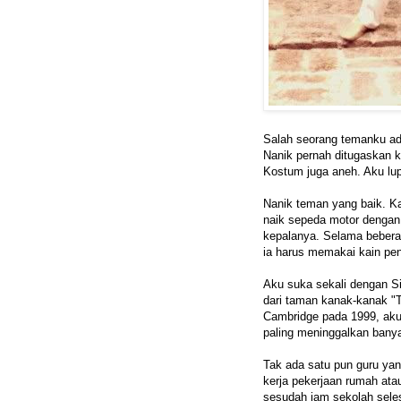
Salah seorang temanku ada
Nanik pernah ditugaskan k
Kostum juga aneh. Aku lu
Nanik teman yang baik. K
naik sepeda motor dengan 
kepalanya. Selama bebera
ia harus memakai kain pe
Aku suka sekali dengan Si
dari taman kanak-kanak "T
Cambridge pada 1999, aku 
paling meninggalkan ban
Tak ada satu pun guru yan
kerja pekerjaan rumah ata
sesudah jam sekolah seles