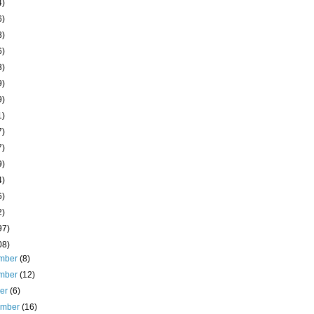
4)
6)
8)
6)
3)
9)
9)
1)
7)
7)
9)
4)
6)
2)
97)
08)
mber
(8)
mber
(12)
ber
(6)
ember
(16)