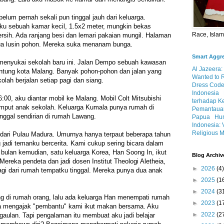
elum pernah sekali pun tinggal jauh dari keluarga.
u sebuah kamar kecil, 1.5x2 meter, mungkin bekas
Race, Isla
sih. Ada ranjang besi dan lemari pakaian mungil. Halaman
dua lusin pohon. Mereka suka menanam bunga.
Smart Aggr
 menyukai sekolah baru ini. Jalan Dempo sebuah kawasan
Al Jazeera:
antung kota Malang. Banyak pohon-pohon dan jalan yang
Wanted to 
lah berjalan setiap pagi dan siang.
Dress Code
Indonesia
 6:00, aku diantar mobil ke Malang. Mobil Colt Mitsubishi
terhadap K
jemput anak sekolah. Keluarga Kumala punya rumah di
Pemantauan
tinggal sendirian di rumah Lawang.
Papua
Hum
Indonesia: 
Religious M
dari Pulau Madura. Umurnya hanya terpaut beberapa tahun
g jadi temanku bercerita. Kami cukup sering bicara dalam
bulan kemudian, satu keluarga Korea, Han Soong In, ikut
Blog Archiv
. Mereka pendeta dan jadi dosen Institut Theologi Aletheia,
►
2026
(4)
lagi dari rumah tempatku tinggal. Mereka punya dua anak
►
2025
(1
►
2024
(3
 di rumah orang, lalu ada keluarga Han menempati rumah
►
2023
(1
a mengajak "pembantu" kami ikut makan bersama. Aku
►
2022
(2
rgaulan. Tapi pengalaman itu membuat aku jadi belajar