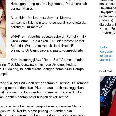
Hubungan orang tua aku lagi kacau. Papa berpisah
dia ikut me
(Jakarta) 
dengan Mama.
(Jayapura, 
di Universi
Aku dikirim ke luar kota Jember. Mereka
(Salatiga)
tampaknya tak ingin aku terpengaruh sengketa dan
dia belajar
perang mulut mereka.
Nieman Fell
Harvard (C
SMAK Sint Albertus sebuah sekolah Katholik milik
Ordo Carmel. Ia didirikan 1936 oleh pastor-pastor
Belanda. Waktu aku masuk, ia dipimpin E.
Twitter
Siswanto O. Carm, seorang pastor-cum-edukator.
Facebook
Instagram
Kami memanggilnya "Romo Sis." Alumni sekolah
Mastodon
elis Y.B. Mangunwijaya, tapi juga Jenderal Rudini.
. Di Malang, ia lebih dikenal dengan nama SMA Dempo
Book Sale
Dempo.
ang tua, adik-adik dan teman-teman di Jember. Di Jember,
rung merpati dan ikan. Aku merasa sedih meninggalkan
elihara semua ikan dan burung merpati milikku di villa
an, sebuah daerah pergunungan dekat Jember.
kan aku pada keluarga Joseph Kumala, kenalan Mama,
Argopuro 25. Ketika Mama pulang ke Jember, aku
rbang. Lalu aku masuk ke kamar dan menangis sendirian.