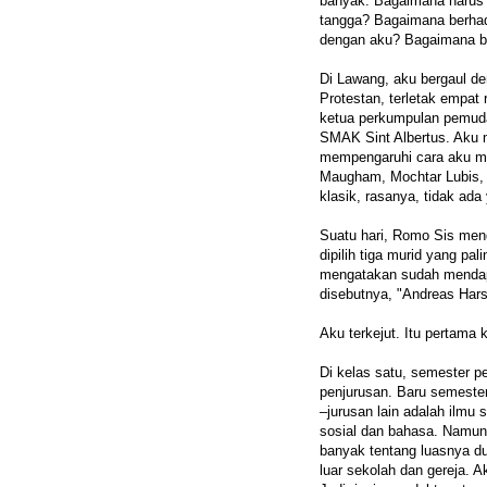
banyak. Bagaimana harus
tangga? Bagaimana berhad
dengan aku? Bagaimana be
Di Lawang, aku bergaul de
Protestan, terletak empat 
ketua perkumpulan pemuda 
SMAK Sint Albertus. Aku 
mempengaruhi cara aku m
Maugham, Mochtar Lubis,
klasik, rasanya, tidak ada
Suatu hari, Romo Sis m
dipilih tiga murid yang pa
mengatakan sudah mendap
disebutnya, "Andreas Har
Aku terkejut. Itu pertama 
Di kelas satu, semester 
penjurusan. Baru semeste
–jurusan lain adalah ilmu
sosial dan bahasa. Namun
banyak tentang luasnya du
luar sekolah dan gereja. 