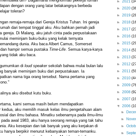
 membawa diri? Bagaimana menghormati pekerja rumah
►
2021
(3
apan dengan orang yang latar belakangnya berbeda
►
2020
(3
lajar toleran?
►
2019
(2
ngan remaja-remaja dari Gereja Kristus Tuhan. Ini gereja
►
2018
(1
rumah dari tempat tinggal aku. Aku bahkan pernah jadi
►
2017
(2
gereja. Di Malang, aku jatuh cinta pada perpustakaan
►
2016
(1
mulai meminjam buku-buku yang kelak ternyata
►
2015
(2
emandang dunia. Aku baca Albert Camus, Somerset
 dan hampir semua pustaka
Time-Life
. Semua karya-karya
►
2014
(5
 yang tidak aku baca.
►
2013
(3
►
2012
(2
engumumkan di
loud speaker
sekolah bahwa mulai bulan lalu
►
2011
(5
ling banyak meminjam buku dari perpustakaan. Ia
atkan nama tiga orang tersebut. Nama pertama yang
►
2010
(4
sono."
►
2009
(7
►
2008
(9
kalinya aku disebut kutu buku.
►
2007
(1
pertama, kami semua masih belum mendapatkan
▼
2006
(1
r kedua, aku memilih masuk kelas ilmu pengetahuan alam
►
Dece
 sosial dan ilmu bahasa. Minatku sebenarnya pada ilmu-ilmu
►
Nove
 pada awal 1983, aku hanya seorang remaja yang tak tahu
nia. Aku kesepian dan tak banyak yang aku kerjakan di
►
Octo
Aku hanya berpikir menurut kebanyakan teman-temanku.
►
Sept