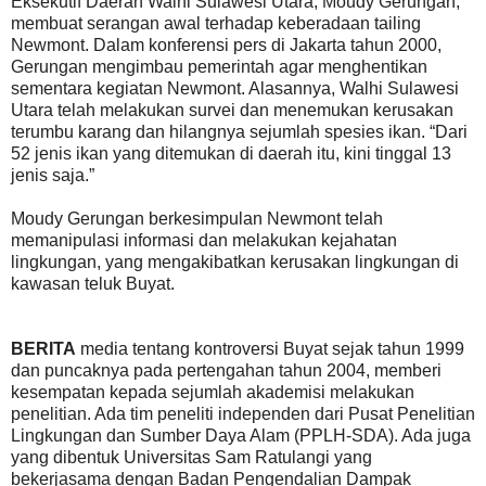
Eksekutif Daerah Walhi Sulawesi Utara, Moudy Gerungan,
membuat serangan awal terhadap keberadaan tailing
Newmont. Dalam konferensi pers di Jakarta tahun 2000,
Gerungan mengimbau pemerintah agar menghentikan
sementara kegiatan Newmont. Alasannya, Walhi Sulawesi
Utara telah melakukan survei dan menemukan kerusakan
terumbu karang dan hilangnya sejumlah spesies ikan. “Dari
52 jenis ikan yang ditemukan di daerah itu, kini tinggal 13
jenis saja.”
Moudy Gerungan berkesimpulan Newmont telah
memanipulasi informasi dan melakukan kejahatan
lingkungan, yang mengakibatkan kerusakan lingkungan di
kawasan teluk Buyat.
BERITA
media tentang kontroversi Buyat sejak tahun 1999
dan puncaknya pada pertengahan tahun 2004, memberi
kesempatan kepada sejumlah akademisi melakukan
penelitian. Ada tim peneliti independen dari Pusat Penelitian
Lingkungan dan Sumber Daya Alam (PPLH-SDA). Ada juga
yang dibentuk Universitas Sam Ratulangi yang
bekerjasama dengan Badan Pengendalian Dampak