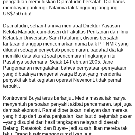
pengadilan memutuskan Djamaludin bersalah. Dia harus
membayar ganti rugi. Nilainya tak tanggung-tanggung:
US$750 ribu!
Djamaludin, sehari-harinya menjabat Direktur Yayasan
Kelola Manado-cum-dosen di Fakultas Perikanan dan Ilmu
Kelautan Universitas Sam Ratulangi, divonis bersalah
lantaran dianggap mencemarkan nama baik PT NMR yang
dituduh sebagai penyebab pencemaran, padahal dia tak
memiliki data akurat soal pencemaran lingkungan itu.
Pasalnya sederhana. Sejak 14 Februari 2005, Jane
Pangemanan mengatakan bahwa pernyataan-pernyataan
yang dibuatnya mengenai warga Buyat yang menderita
penyakit akibat kegiatan operasi Newmont, tidak pernah
terbukti.
Kontroversi Buyat terus berlanjut. Media massa tak hanya
menyentuh persoalan penyakit akibat pencemaran, tapi juga
dampak ekonomi. Ramai diberitakan, nelayan dan mereka
yang hidup dari usaha penjualan ikan laut di sejumlah pasar
–yang disuplai dari hasil tangkapan nelayan di daerah
Belang, Ratatotok, dan Buyat– jadi susah. Ikan mereka tak
laku. Orang kuatir mengonsumsi ikan laut.