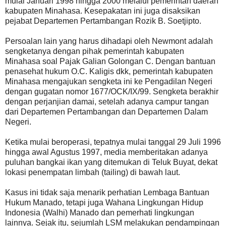
mulai Januari 1998 hingga 2000 melalui pemerintah daerah
kabupaten Minahasa. Kesepakatan ini juga disaksikan
pejabat Departemen Pertambangan Rozik B. Soetjipto.
Persoalan lain yang harus dihadapi oleh Newmont adalah
sengketanya dengan pihak pemerintah kabupaten
Minahasa soal Pajak Galian Golongan C. Dengan bantuan
penasehat hukum O.C. Kaligis dkk, pemerintah kabupaten
Minahasa mengajukan sengketa ini ke Pengadilan Negeri
dengan gugatan nomor 1677/OCK/IX/99. Sengketa berakhir
dengan perjanjian damai, setelah adanya campur tangan
dari Departemen Pertambangan dan Departemen Dalam
Negeri.
Ketika mulai beroperasi, tepatnya mulai tanggal 29 Juli 1996
hingga awal Agustus 1997, media memberitakan adanya
puluhan bangkai ikan yang ditemukan di Teluk Buyat, dekat
lokasi penempatan limbah (tailing) di bawah laut.
Kasus ini tidak saja menarik perhatian Lembaga Bantuan
Hukum Manado, tetapi juga Wahana Lingkungan Hidup
Indonesia (Walhi) Manado dan pemerhati lingkungan
lainnya. Sejak itu, sejumlah LSM melakukan pendampingan