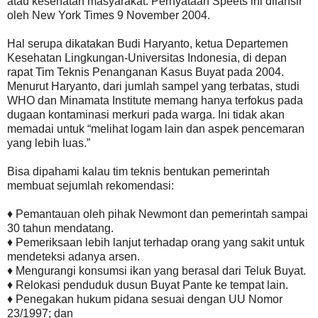
atau kesehatan masyarakat. Pernyataan Speets ini dilansir
oleh New York Times 9 November 2004.
Hal serupa dikatakan Budi Haryanto, ketua Departemen
Kesehatan Lingkungan-Universitas Indonesia, di depan
rapat Tim Teknis Penanganan Kasus Buyat pada 2004.
Menurut Haryanto, dari jumlah sampel yang terbatas, studi
WHO dan Minamata Institute memang hanya terfokus pada
dugaan kontaminasi merkuri pada warga. Ini tidak akan
memadai untuk “melihat logam lain dan aspek pencemaran
yang lebih luas.”
Bisa dipahami kalau tim teknis bentukan pemerintah
membuat sejumlah rekomendasi:
♦ Pemantauan oleh pihak Newmont dan pemerintah sampai
30 tahun mendatang.
♦ Pemeriksaan lebih lanjut terhadap orang yang sakit untuk
mendeteksi adanya arsen.
♦ Mengurangi konsumsi ikan yang berasal dari Teluk Buyat.
♦ Relokasi penduduk dusun Buyat Pante ke tempat lain.
♦ Penegakan hukum pidana sesuai dengan UU Nomor
23/1997; dan