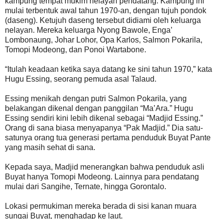
kampung tempat mukim nelayan pendatang. Kampung ini
mulai terbentuk awal tahun 1970-an, dengan tujuh pondok
(daseng). Ketujuh daseng tersebut didiami oleh keluarga
nelayan. Mereka keluarga Nyong Bawole, Enga’
Lombonaung, Johar Lohor, Opa Karlos, Salmon Pokarila,
Tomopi Modeong, dan Ponoi Wartabone.
“Itulah keadaan ketika saya datang ke sini tahun 1970,” kata
Hugu Essing, seorang pemuda asal Talaud.
Essing menikah dengan putri Salmon Pokarila, yang
belakangan dikenal dengan panggilan “Ma’Ara.” Hugu
Essing sendiri kini lebih dikenal sebagai “Madjid Essing.”
Orang di sana biasa menyapanya “Pak Madjid.” Dia satu-
satunya orang tua generasi pertama penduduk Buyat Pante
yang masih sehat di sana.
Kepada saya, Madjid menerangkan bahwa penduduk asli
Buyat hanya Tomopi Modeong. Lainnya para pendatang
mulai dari Sangihe, Ternate, hingga Gorontalo.
Lokasi permukiman mereka berada di sisi kanan muara
sungai Buyat, menghadap ke laut.