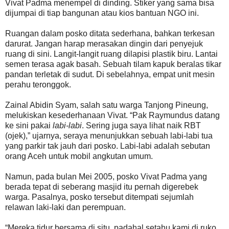
Vivat Padma menempel di dinding. Stiker yang sama bisa
dijumpai di tiap bangunan atau kios bantuan NGO ini.
Ruangan dalam posko ditata sederhana, bahkan terkesan
darurat. Jangan harap merasakan dingin dari penyejuk
ruang di sini. Langit-langit ruang dilapisi plastik biru. Lantai
semen terasa agak basah. Sebuah tilam kapuk beralas tikar
pandan terletak di sudut. Di sebelahnya, empat unit mesin
perahu teronggok.
Zainal Abidin Syam, salah satu warga Tanjong Pineung,
melukiskan kesederhanaan Vivat. “Pak Raymundus datang
ke sini pakai
labi-labi
. Sering juga saya lihat naik RBT
(ojek),” ujarnya, seraya menunjukkan sebuah labi-labi tua
yang parkir tak jauh dari posko. Labi-labi adalah sebutan
orang Aceh untuk mobil angkutan umum.
Namun, pada bulan Mei 2005, posko Vivat Padma yang
berada tepat di seberang masjid itu pernah digerebek
warga. Pasalnya, posko tersebut ditempati sejumlah
relawan laki-laki dan perempuan.
“Mereka tidur bersama di situ, padahal setahu kami di ruko