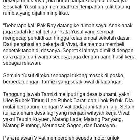
bekerja untuk Vivat, dia buruh panjat kelapa di desanya.
Sesekali Yusuf juga membuat krei, tempahan kulit batang
rumbia yang dijalin mirip tikar.
“Beberapa kali Pak Ray datang ke rumah saya. Anak-anak
juga sudah kenal beliau,” kata Yusuf yang sempat
mengecap pendidikan hingga kelas empat sekolah dasar.
Dari penghasilan bekerja di Vivat, dia mampu membeli
sepetak tanah di desanya. Sepetak lainnya dimiliki dengan
cara gadai dari warga sedesa, juga dengan uang hasil kerja
sebagai relawan.
Semula Yusuf direkrut sebagai tukang masak di posko,
berbeda dengan Tarmizi yang sejak awal di lapangan.
Tanggung jawab Tarmizi meliputi tiga desa tsunami, yakni
Ulee Rubek Timur, Ulee Rubek Barat, dan Lhok Pu’uk. Dia
mulai bergabung dengan Vivat pada Juni tahun lalu. Selain
itu, ada enam desa lagi yang menjadi wilayah kerja Vivat,
yakni Teupin Kuyuen, Matang Lada, Matang Panyang,
Matang Puntong, Meunasah Sagoe, dan Bantayan.
Para relawan Vivat memperoleh sepeda motor untuk