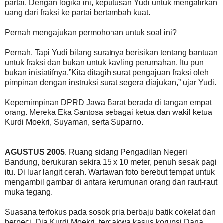
partai. Dengan logika ini, keputusan Yudi untuk mengalirkan
uang dari fraksi ke partai bertambah kuat.
Pernah mengajukan permohonan untuk soal ini?
Pernah. Tapi Yudi bilang suratnya berisikan tentang bantuan
untuk fraksi dan bukan untuk kavling perumahan. Itu pun
bukan inisiatifnya.”Kita ditagih surat pengajuan fraksi oleh
pimpinan dengan instruksi surat segera diajukan,” ujar Yudi.
Kepemimpinan DPRD Jawa Barat berada di tangan empat
orang. Mereka Eka Santosa sebagai ketua dan wakil ketua
Kurdi Moekri, Suyaman, serta Suparno.
AGUSTUS 2005
. Ruang sidang Pengadilan Negeri
Bandung, berukuran sekira 15 x 10 meter, penuh sesak pagi
itu. Di luar langit cerah. Wartawan foto berebut tempat untuk
mengambil gambar di antara kerumunan orang dan raut-raut
muka tegang.
Suasana terfokus pada sosok pria berbaju batik cokelat dan
berpeci. Dia Kurdi Moekri, terdakwa kasus korupsi Dana