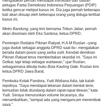
mengatakan pernah mendapat intimidasi dari satuan
petugas Partai Demokrasi Indonesia Perjuangan (PDIP)
ketika gencar meliput kasus ini. Dia juga pernah beberapa
kali akan disuap oleh beberapa orang yang diduga terlibat
kasus ini.
Metro Bandung
, yang kini bernama
Tribun Jabar
, pernah
akan disomasi oleh Eka Santosa, ketua DPRD.
Pemimpin Redaksi
Pikiran Rakyat
, H.A.M Ruslan –yang
juga duduk sebagai anggota DPRD saat itu– mengatakan
berada dalam posisi yang serba sulit. Kendati demikian
Pikiran Rakyat
terus memberitakan skandal ini. ”Saya ini
Golkar, tapi tetap sebagai wartawan,” ujar Ruslan,
sebagaimana dikutip buku
Bola Kavling Gate
. Ruslan kini
ketua DPRD Jawa Barat.
Pembuka Kotak Pandora, Yudi Widiana Adia, tak kalah
repotnya. “Saya mendapat tekanan dalam bentuk teror,
kemudian tidak diundang dalam rapat-rapat dewan,” kata
Yudi. Seraya menurunkan volume bicaranya, dia
menambahkan, ”sempat ada yang mengancam menembak
saya.”