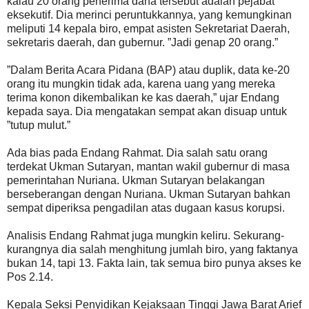
kalau 20 orang penerima dana tersebut adalah pejabat
eksekutif. Dia merinci peruntukkannya, yang kemungkinan
meliputi 14 kepala biro, empat asisten Sekretariat Daerah,
sekretaris daerah, dan gubernur. ”Jadi genap 20 orang.”
”Dalam Berita Acara Pidana (BAP) atau duplik, data ke-20
orang itu mungkin tidak ada, karena uang yang mereka
terima konon dikembalikan ke kas daerah,” ujar Endang
kepada saya. Dia mengatakan sempat akan disuap untuk
”tutup mulut.”
Ada bias pada Endang Rahmat. Dia salah satu orang
terdekat Ukman Sutaryan, mantan wakil gubernur di masa
pemerintahan Nuriana. Ukman Sutaryan belakangan
berseberangan dengan Nuriana. Ukman Sutaryan bahkan
sempat diperiksa pengadilan atas dugaan kasus korupsi.
Analisis Endang Rahmat juga mungkin keliru. Sekurang-
kurangnya dia salah menghitung jumlah biro, yang faktanya
bukan 14, tapi 13. Fakta lain, tak semua biro punya akses ke
Pos 2.14.
Kepala Seksi Penyidikan Kejaksaan Tinggi Jawa Barat Arief