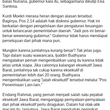
balas Nuriana, gubernur kala itu, sebagaimana dikutip Eka
Santosa.
Kurdi Moekri merasa heran dengan alasan tersebut.
Baginya, Pos 2.14 adalah hak diskresi gubernur. Hak ini
berkaitan dengan pengelolaan dan pengaturan keuangan
untuk kelancaran pemerintahan daerah. ”Jadi pos ini benar-
benar wewenang gubernur.” Gubernur tidak harus mendapat
persetujuan dari pihak mana pun.
Mungkin karena jumlahnya kurang besar? Tak jelas juga.
Tapi dalam suatu wawancara, Ijuddin Budhyana
mengatakan pernah mengembalikan uang itu karena tidak
jelas untuk siapa. Jika calonnya kalangan eksekutif Jawa
Barat, jumlahnya tak cukup karena eksekutif di
pemerintahan lebih dari 20 orang. Budhyana
mengembalikan uang ”jatah eksekutif” tersebut melalui ”Pos
Penerimaan Lain-lain.”
Endang Rahmat, yang pernah menjadi salah satu pejabat
eksekutif Jawa Barat, menganggap pernyataan-pernyataan
dari pihak eksekutif perlu diragukan. Dalam hal otak-atik
macam itu, lanjutnya, Jawa Barat menduduki peringkat