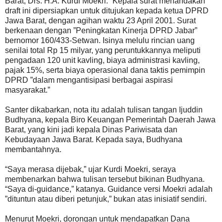
Barat, Drs. H.A. Kurdi Moekri.” Kepala surat menandakan
draft ini dipersiapkan untuk ditujukan kepada ketua DPRD
Jawa Barat, dengan agihan waktu 23 April 2001. Surat
berkenaan dengan ”Peningkatan Kinerja DPRD Jabar”
bernomor 160/433-Setwan. Isinya melulu rincian uang
senilai total Rp 15 milyar, yang peruntukkannya meliputi
pengadaan 120 unit kavling, biaya administrasi kavling,
pajak 15%, serta biaya operasional dana taktis pemimpin
DPRD ”dalam mengantisipasi berbagai aspirasi
masyarakat.”
Santer dikabarkan, nota itu adalah tulisan tangan Ijuddin
Budhyana, kepala Biro Keuangan Pemerintah Daerah Jawa
Barat, yang kini jadi kepala Dinas Pariwisata dan
Kebudayaan Jawa Barat. Kepada saya, Budhyana
membantahnya.
“Saya merasa dijebak,” ujar Kurdi Moekri, seraya
membenarkan bahwa tulisan tersebut bikinan Budhyana.
“Saya di-guidance,” katanya. Guidance versi Moekri adalah
”dituntun atau diberi petunjuk,” bukan atas inisiatif sendiri.
Menurut Moekri, dorongan untuk mendapatkan Dana