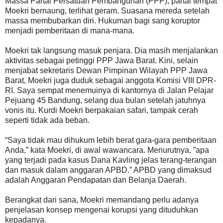
Massa Partai Persatuan Pembangunan (PPP), partai tempat
Moekri bernaung, terlihat geram. Suasana mereda setelah
massa membubarkan diri. Hukuman bagi sang koruptor
menjadi pemberitaan di mana-mana.
Moekri tak langsung masuk penjara. Dia masih menjalankan
aktivitas sebagai petinggi PPP Jawa Barat. Kini, selain
menjabat sekretaris Dewan Pimpinan Wilayah PPP Jawa
Barat, Moekri juga duduk sebagai anggota Komisi VIII DPR-
RI. Saya sempat menemuinya di kantornya di Jalan Pelajar
Pejuang 45 Bandung, selang dua bulan setelah jatuhnya
vonis itu. Kurdi Moekri berpakaian safari, tampak cerah
seperti tidak ada beban.
“Saya tidak mau dihukum lebih berat gara-gara pemberitaan
Anda,” kata Moekri, di awal wawancara. Menurutnya, ”apa
yang terjadi pada kasus Dana Kavling jelas terang-terangan
dan masuk dalam anggaran APBD.” APBD yang dimaksud
adalah Anggaran Pendapatan dan Belanja Daerah.
Berangkat dari sana, Moekri memandang perlu adanya
penjelasan konsep mengenai korupsi yang dituduhkan
kepadanya.