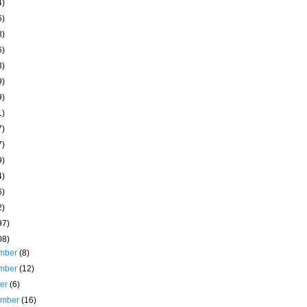
4)
6)
8)
6)
3)
9)
9)
1)
7)
7)
9)
4)
6)
2)
97)
08)
mber
(8)
mber
(12)
ber
(6)
ember
(16)