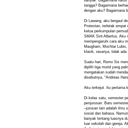
banyak. Bagaimana harus
tangga? Bagaimana berhad
dengan aku? Bagaimana be
Di Lawang, aku bergaul de
Protestan, terletak empat 
ketua perkumpulan pemuda 
SMAK Sint Albertus. Aku 
mempengaruhi cara aku m
Maugham, Mochtar Lubis,
klasik, rasanya, tidak ada
Suatu hari, Romo Sis m
dipilih tiga murid yang pa
mengatakan sudah mendap
disebutnya, "Andreas Har
Aku terkejut. Itu pertama 
Di kelas satu, semester 
penjurusan. Baru semeste
–jurusan lain adalah ilmu
sosial dan bahasa. Namun
banyak tentang luasnya du
luar sekolah dan gereja. 