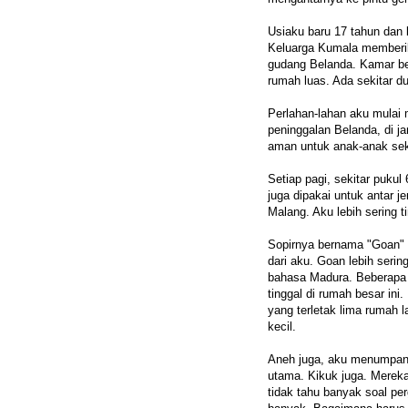
Usiaku baru 17 tahun dan b
Keluarga Kumala memberik
gudang Belanda. Kamar ber
rumah luas. Ada sekitar 
Perlahan-lahan aku mulai
peninggalan Belanda, di j
aman untuk anak-anak seko
Setiap pagi, sekitar pukul
juga dipakai untuk antar 
Malang. Aku lebih sering 
Sopirnya bernama "Goan" 
dari aku. Goan lebih serin
bahasa Madura. Beberapa 
tinggal di rumah besar ini
yang terletak lima rumah 
kecil.
Aneh juga, aku menumpang
utama. Kikuk juga. Merek
tidak tahu banyak soal pe