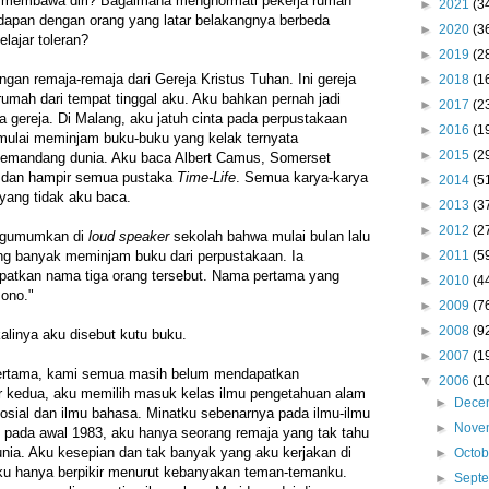
 membawa diri? Bagaimana menghormati pekerja rumah
►
2021
(3
apan dengan orang yang latar belakangnya berbeda
►
2020
(3
lajar toleran?
►
2019
(2
ngan remaja-remaja dari Gereja Kristus Tuhan. Ini gereja
►
2018
(1
rumah dari tempat tinggal aku. Aku bahkan pernah jadi
►
2017
(2
gereja. Di Malang, aku jatuh cinta pada perpustakaan
►
2016
(1
mulai meminjam buku-buku yang kelak ternyata
►
2015
(2
emandang dunia. Aku baca Albert Camus, Somerset
 dan hampir semua pustaka
Time-Life
. Semua karya-karya
►
2014
(5
 yang tidak aku baca.
►
2013
(3
►
2012
(2
engumumkan di
loud speaker
sekolah bahwa mulai bulan lalu
►
2011
(5
ling banyak meminjam buku dari perpustakaan. Ia
atkan nama tiga orang tersebut. Nama pertama yang
►
2010
(4
sono."
►
2009
(7
►
2008
(9
kalinya aku disebut kutu buku.
►
2007
(1
pertama, kami semua masih belum mendapatkan
▼
2006
(1
r kedua, aku memilih masuk kelas ilmu pengetahuan alam
►
Dece
 sosial dan ilmu bahasa. Minatku sebenarnya pada ilmu-ilmu
►
Nove
 pada awal 1983, aku hanya seorang remaja yang tak tahu
nia. Aku kesepian dan tak banyak yang aku kerjakan di
►
Octo
Aku hanya berpikir menurut kebanyakan teman-temanku.
►
Sept