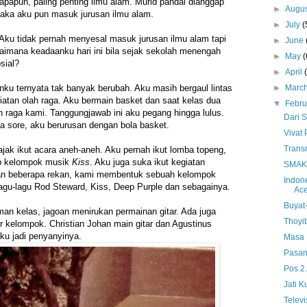
u apapun, paling penting ilmu alam. Murid pandai dianggap
►
Augu
aka aku pun masuk jurusan ilmu alam.
►
July
(
. Aku tidak pernah menyesal masuk jurusan ilmu alam tapi
►
June
gaimana keadaanku hari ini bila sejak sekolah menengah
►
May
(
osial?
►
April
►
Marc
nku ternyata tak banyak berubah. Aku masih bergaul lintas
giatan olah raga. Aku bermain basket dan saat kelas dua
▼
Febr
ah raga kami. Tanggungjawab ini aku pegang hingga lulus.
Dari S
a sore, aku berurusan dengan bola basket.
Vivat
Trans
ak ikut acara aneh-aneh. Aku pernah ikut lomba topeng,
p kelompok musik
Kiss
. Aku juga suka ikut kegiatan
SMAK 
n beberapa rekan, kami membentuk sebuah kelompok
Indon
gu-lagu Rod Steward, Kiss, Deep Purple dan sebagainya.
Ac
Buyat
an kelas, jagoan menirukan permainan gitar. Ada juga
Thoyi
r kelompok. Christian Johan main gitar dan Agustinus
ku jadi penyanyinya.
Masa 
Pasan
Pos 2
Jati K
Televi