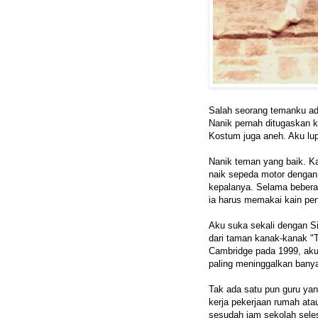
Salah seorang temanku ada
Nanik pernah ditugaskan k
Kostum juga aneh. Aku lu
Nanik teman yang baik. K
naik sepeda motor dengan 
kepalanya. Selama bebera
ia harus memakai kain pe
Aku suka sekali dengan Si
dari taman kanak-kanak "T
Cambridge pada 1999, aku 
paling meninggalkan ban
Tak ada satu pun guru yan
kerja pekerjaan rumah ata
sesudah jam sekolah seles