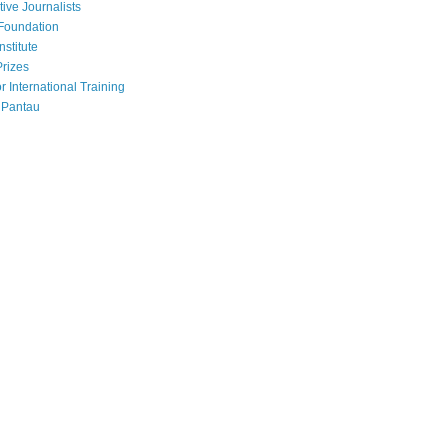
tive Journalists
Foundation
nstitute
Prizes
r International Training
 Pantau