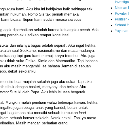
Investiga
Nieman 
ghukum kami. Aku kira ini kebijakan baik sehingga tak
Poynter I
rikan hukuman. Romo Sis tak pernah memakai
Pulitzer 
kami bicara. Itupun kami sudah merasa
nervous
.
School fo
g agak diperhatikan sekolah karena keluargaku pecah. Ada
Yayasan
yang pernah aku jadikan tempat konsultasi.
sukai dan nilainya bagus adalah sejarah. Aku ingat ketika
makalah soal Soekarno, nasionalisme dan masa mudanya.
sekarang tapi guru kami memuji karya tersebut. Aku juga
 aku tidak suka Fisika, Kimia dan Matematika. Tapi bahasa
 pun aku masih mengambil les bahasa Jerman di sebuah
ebb, dekat sekolahku.
menulis buat majalah sekolah juga aku sukai. Tapi aku
ih sibuk dengan basket, menyanyi dan belajar. Aku
motor Suzuki oleh Papa. Aku lebih leluasa bergerak.
al. Mungkin malah pendiam walau beberapa kawan, ketika
ngatku juga sebagai anak yang bandel, berani untuk
ingat bagaimana aku menaiki sebuah tumpukan
loud
dalam sebuah konser sekolah. Norak sekali. Tapi ya masa
ribadian. Masih mencari perhatian orang.