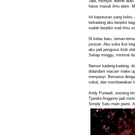
Jadi, insinyur, dokter ata
harus masuk ilmu alam. M
Ini keputusan yang keliru
terkadang aku berpikir ba
sudah berpikir soal ilmu s
Di kelas baru, teman-tema
jurusan. Aku suka ikut ke
aku jadi pengurus klub ol
Setiap minggu, minimal du
Namun kadang-kadang, diaj
didandani macam make u
menyanyi. Bersama denga
vokal, dan membawakan la
Andy Purwadi, seorang tem
Tjandra Anggono jadi moto
Simply Satu main piano. A