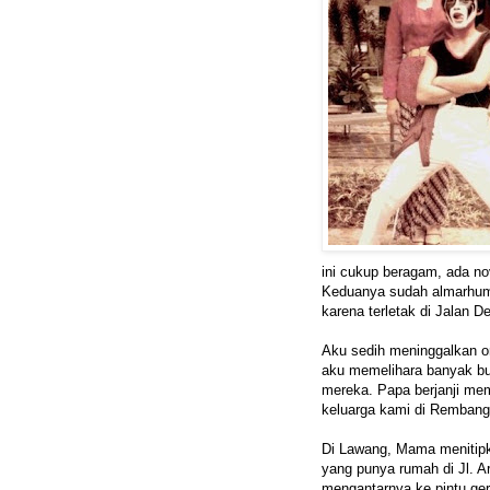
ini cukup beragam, ada nov
Keduanya sudah almarhum
karena terletak di Jalan 
Aku sedih meninggalkan or
aku memelihara banyak bu
mereka. Papa berjanji mem
keluarga kami di Rembang
Di Lawang, Mama menitip
yang punya rumah di Jl. 
mengantarnya ke pintu ge