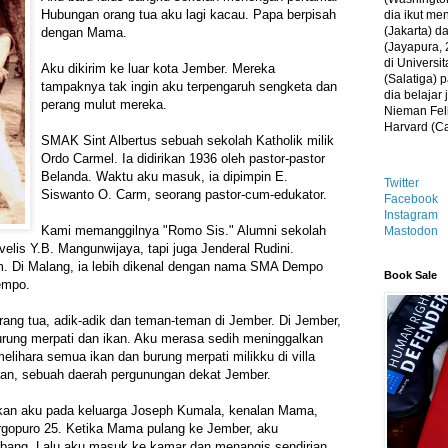
Hubungan orang tua aku lagi kacau. Papa berpisah
dia ikut me
(Jakarta) 
dengan Mama.
(Jayapura, 
di Universi
Aku dikirim ke luar kota Jember. Mereka
(Salatiga)
tampaknya tak ingin aku terpengaruh sengketa dan
dia belajar
perang mulut mereka.
Nieman Fell
Harvard (C
SMAK Sint Albertus sebuah sekolah Katholik milik
Ordo Carmel. Ia didirikan 1936 oleh pastor-pastor
Belanda. Waktu aku masuk, ia dipimpin E.
Twitter
Siswanto O. Carm, seorang pastor-cum-edukator.
Facebook
Instagram
Kami memanggilnya "Romo Sis." Alumni sekolah
Mastodon
elis Y.B. Mangunwijaya, tapi juga Jenderal Rudini.
. Di Malang, ia lebih dikenal dengan nama SMA Dempo
Book Sale
Dempo.
ang tua, adik-adik dan teman-teman di Jember. Di Jember,
rung merpati dan ikan. Aku merasa sedih meninggalkan
elihara semua ikan dan burung merpati milikku di villa
an, sebuah daerah pergunungan dekat Jember.
kan aku pada keluarga Joseph Kumala, kenalan Mama,
Argopuro 25. Ketika Mama pulang ke Jember, aku
rbang. Lalu aku masuk ke kamar dan menangis sendirian.