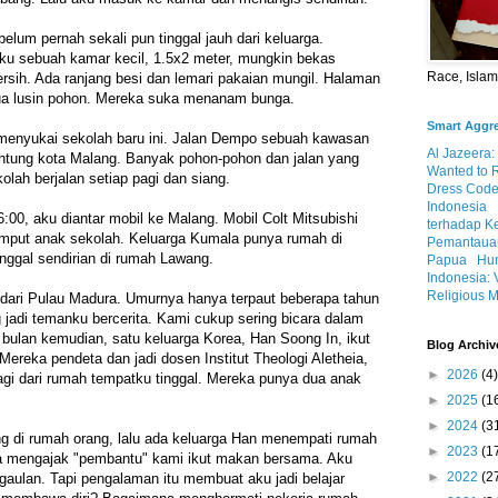
elum pernah sekali pun tinggal jauh dari keluarga.
u sebuah kamar kecil, 1.5x2 meter, mungkin bekas
Race, Isla
sih. Ada ranjang besi dan lemari pakaian mungil. Halaman
dua lusin pohon. Mereka suka menanam bunga.
Smart Aggr
 menyukai sekolah baru ini. Jalan Dempo sebuah kawasan
Al Jazeera:
antung kota Malang. Banyak pohon-pohon dan jalan yang
Wanted to 
lah berjalan setiap pagi dan siang.
Dress Code
Indonesia
 6:00, aku diantar mobil ke Malang. Mobil Colt Mitsubishi
terhadap K
jemput anak sekolah. Keluarga Kumala punya rumah di
Pemantauan
tinggal sendirian di rumah Lawang.
Papua
Hum
Indonesia: 
Religious M
dari Pulau Madura. Umurnya hanya terpaut beberapa tahun
g jadi temanku bercerita. Kami cukup sering bicara dalam
bulan kemudian, satu keluarga Korea, Han Soong In, ikut
Blog Archiv
. Mereka pendeta dan jadi dosen Institut Theologi Aletheia,
►
2026
(4)
lagi dari rumah tempatku tinggal. Mereka punya dua anak
►
2025
(1
►
2024
(3
 di rumah orang, lalu ada keluarga Han menempati rumah
►
2023
(1
a mengajak "pembantu" kami ikut makan bersama. Aku
►
2022
(2
rgaulan. Tapi pengalaman itu membuat aku jadi belajar