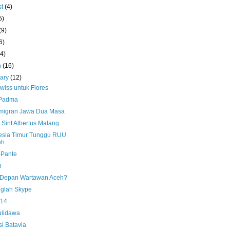
st
(4)
5)
(9)
6)
(4)
h
(16)
uary
(12)
wiss untuk Flores
 Padma
migran Jawa Dua Masa
Sint Albertus Malang
esia Timur Tunggu RUU
eh
-Pante
b
Depan Wartawan Aceh?
glah Skype
.14
ulidawa
si Batavia