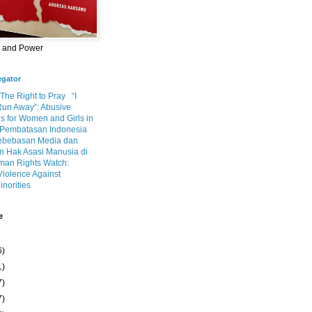
m and Power
egator
 The Right to Pray
“I
Run Away”: Abusive
s for Women and Girls in
Pembatasan Indonesia
ebebasan Media dan
 Hak Asasi Manusia di
an Rights Watch:
Violence Against
inorities
e
6)
1)
7)
7)