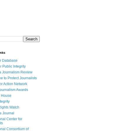
inks
r Database
r Public Integrity
a Journalism Review
e to Protect Journalists
or Action Network
Journalism Awards
 House
tegrity
ights Watch
a Journal
onal Center for
ts
onal Consortium of