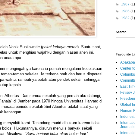
►
1987
(1)
►
1986
(1)
►
1982
(1)
Search
lah Nanik Susilawatie (
pakai kebaya merah
). Suatu saat,
elas untuk menghias wajahku dengan hiasan aneh ini.
Favourite L
pa acara apa.
Apakaba
Center fo
ami mengingatnya karena ia pernah mengalami kecelakaan
teman-teman sekelas. Ia terkena otak dan harus dioperasi
Columbi
pa waktu, rambutnya botak atau pendek sekali, sehingga
Committe
nutup kepala.
East Tim
Fetisov 
nt Albertus. Dari semua sekolah yang pernah aku datangi,
Freedom
jahaja" di Jember pada 1970 hingga Universitas Harvard di
Global In
merasa periode sekolah Sint Albertus adalah saat yang
Human R
yak kenangan.
Indonesi
Internati
g menyakiti kami. Terkadang murid dihukum karena tidak
Journalis
u bolos. Hukumannya, disuruh menulis banyak sekali
Internati
ai. Misalnya, "
Saya berjanji tidak akan bolos lagi
."