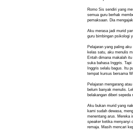
Romo Sis sendiri yang men
semua guru berhak membe
pemaksaan. Dia mengajak 
Aku merasa jadi murid yan
guru bimbingan psikologi 
Pelajaran yang paling aku 
kelas satu, aku menulis 
Entah dimana makalah itu 
suka bahasa Inggris. Tapi
Inggris selalu bagus. Itu
tempat kursus bersama W
Pelajaran mengarang atau 
belum banyak menulis. Leb
belakangan diberi sepeda 
Aku bukan murid yang nak
kami sudah dewasa, mengi
menentang arus. Mereka 
speaker
ketika menyanyi 
remaja. Masih mencari kep