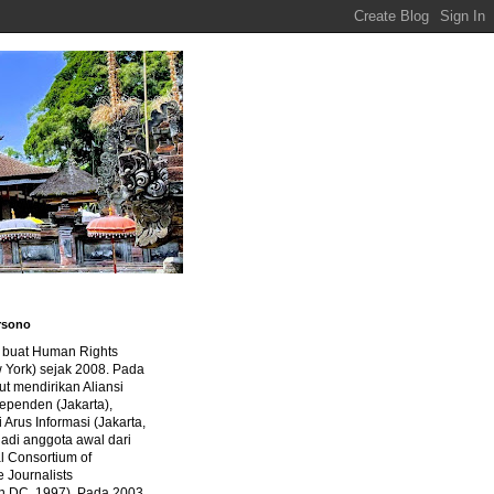
rsono
a buat Human Rights
 York) sejak 2008. Pada
ut mendirikan Aliansi
dependen (Jakarta),
di Arus Informasi (Jakarta,
jadi anggota awal dari
al Consortium of
e Journalists
n DC, 1997). Pada 2003,