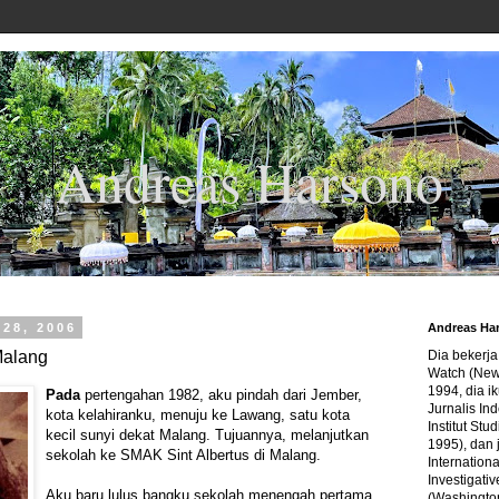
Andreas Harsono
 28, 2006
Andreas Ha
Malang
Dia bekerj
Watch (New
1994, dia ik
Pada
pertengahan 1982, aku pindah dari Jember,
Jurnalis In
kota kelahiranku, menuju ke Lawang, satu kota
Institut Stu
kecil sunyi dekat Malang. Tujuannya, melanjutkan
1995), dan 
sekolah ke SMAK Sint Albertus di Malang.
Internation
Investigativ
Aku baru lulus bangku sekolah menengah pertama.
(Washingto