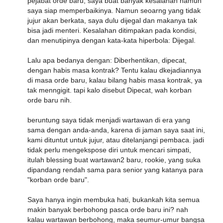
pejabat orde baru, saya buat banyak kesalahan namun
saya siap memperbaikinya. Namun seoarng yang tidak
jujur akan berkata, saya dulu dijegal dan makanya tak
bisa jadi menteri. Kesalahan ditimpakan pada kondisi,
dan menutipinya dengan kata-kata hiperbola: Dijegal.
Lalu apa bedanya dengan: Diberhentikan, dipecat,
dengan habis masa kontrak? Tentu kalau dkejadiannya
di masa orde baru, kalau bilang habis masa kontrak, ya
tak menngigit. tapi kalo disebut Dipecat, wah korban
orde baru nih.
beruntung saya tidak menjadi wartawan di era yang
sama dengan anda-anda, karena di jaman saya saat ini,
kami dituntut untuk jujur, atau ditelanjangi pembaca. jadi
tidak perlu mengekspose diri untuk mencari simpati,
itulah blessing buat wartawan2 baru, rookie, yang suka
dipandang rendah sama para senior yang katanya para
"korban orde baru".
Saya hanya ingin membuka hati, bukankah kita semua
makin banyak berbohong pasca orde baru ini? nah
kalau wartawan berbohong, maka seumur-umur bangsa