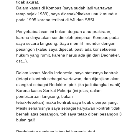
tidak akurat.
Dalam kasus di Kompas (saya sudah jadi wartawan
tetap sejak 1989), saya didesak/ditekan untuk mundur
pada 1995 karena terlibat di AJI dan SBSI.
Penyebab/alasan ini bukan dugaan atau prakiraan,
karena dinyatakan sendiri oleh pimpinan Kompas pada
saya secara langsung. Saya memilih mundur dengan
pesangon (kalau saya dipecat, pasti ada konsekuensi
hukum yang rumit, karena harus ada ijin dari Deonaker,
dst...).
Dalam kasus Media Indonesia, saya statusnya kontrak
(tetapi dikontrak sebagai wartawan, dan dijanjikan akan
diangkat sebagai Redaktur Iptek jika jadi diangkat nanti).
Karena kasus Serikat Pekerja (ini jelas, dalam
pembicaraan langsung, bukan
tebak-tebakan) maka kontrak saya tidak diperpanjang.
Meski seharusnya saya sebagai karyawan kontrak tidak
berhak atas pesangon, toh saya tetap diberi pesangon 3
bulan gaji!
Perdebatan panjang lebar ini bermula dari