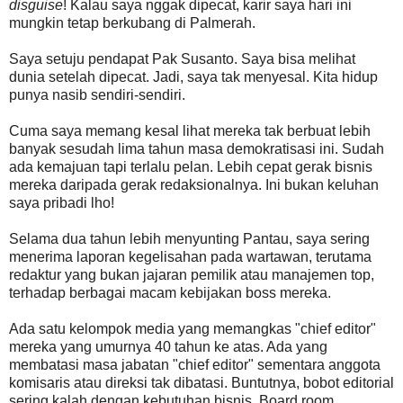
disguise
! Kalau saya nggak dipecat, karir saya hari ini
mungkin tetap berkubang di Palmerah.
Saya setuju pendapat Pak Susanto. Saya bisa melihat
dunia setelah dipecat. Jadi, saya tak menyesal. Kita hidup
punya nasib sendiri-sendiri.
Cuma saya memang kesal lihat mereka tak berbuat lebih
banyak sesudah lima tahun masa demokratisasi ini. Sudah
ada kemajuan tapi terlalu pelan. Lebih cepat gerak bisnis
mereka daripada gerak redaksionalnya. Ini bukan keluhan
saya pribadi lho!
Selama dua tahun lebih menyunting Pantau, saya sering
menerima laporan kegelisahan pada wartawan, terutama
redaktur yang bukan jajaran pemilik atau manajemen top,
terhadap berbagai macam kebijakan boss mereka.
Ada satu kelompok media yang memangkas "chief editor"
mereka yang umurnya 40 tahun ke atas. Ada yang
membatasi masa jabatan "chief editor" sementara anggota
komisaris atau direksi tak dibatasi. Buntutnya, bobot editorial
sering kalah dengan kebutuhan bisnis. Board room,