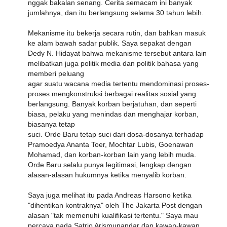
nggak bakalan senang. Cerita semacam ini banyak
jumlahnya, dan itu berlangsung selama 30 tahun lebih.
Mekanisme itu bekerja secara rutin, dan bahkan masuk
ke alam bawah sadar publik. Saya sepakat dengan
Dedy N. Hidayat bahwa mekanisme tersebut antara lain
melibatkan juga politik media dan politik bahasa yang
memberi peluang
agar suatu wacana media tertentu mendominasi proses-
proses mengkonstruksi berbagai realitas sosial yang
berlangsung. Banyak korban berjatuhan, dan seperti
biasa, pelaku yang menindas dan menghajar korban,
biasanya tetap
suci. Orde Baru tetap suci dari dosa-dosanya terhadap
Pramoedya Ananta Toer, Mochtar Lubis, Goenawan
Mohamad, dan korban-korban lain yang lebih muda.
Orde Baru selalu punya legitimasi, lengkap dengan
alasan-alasan hukumnya ketika menyalib korban.
Saya juga melihat itu pada Andreas Harsono ketika
"dihentikan kontraknya" oleh The Jakarta Post dengan
alasan "tak memenuhi kualifikasi tertentu." Saya mau
percaya pada Satrio Arismunandar dan kawan-kawan