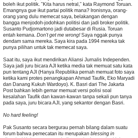
boleh ikut politik. "Kita harus netral," kata Raymond Toruan.
Emangnya gue ikut partai politik mana? Ironisnya, orang-
orang yang dulu memecat saya, belakangan dengan
bangga menjodoh-jodohkan politisi dan jadi broker politik.
Susanto Pudjomartono jadi dutabesar di Rusia. Toruan
entah kemana.
Don't get me wrong!
Saya nggak punya
dendam sama mereka. Saya kira pada 1994 mereka tak
punya pilihan untuk tak memecat saya.
Saat itu, saya ikut mendirikan Aliansi Jurnalis Independen.
Saya jadi juru bicara AJI ketika media tak memuat satu kata
pun tentang AJI (Hanya Republika pernah memuat foto saya
ketika kami protes penangkapan Ahmad Taufik, Eko Maryadi
dan Danang Kukuh Wardoyo). K. Basri dari The Jakarta
Post bahkan lebih gemar memuat versi polisi soal
kesalahan Taufik dan kawan-kawan tanpa sekali pun tanya
pada saya, juru bicara AJI, yang sekantor dengan Basri.
No hard feeling!
Pak Susanto secara bergurau pernah bilang dalam suatu
forum bahwa pemecatan itu merupakan
blessing in