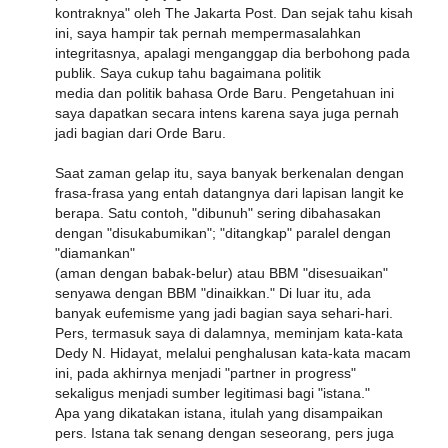
kontraknya" oleh The Jakarta Post. Dan sejak tahu kisah
ini, saya hampir tak pernah mempermasalahkan
integritasnya, apalagi menganggap dia berbohong pada
publik. Saya cukup tahu bagaimana politik
media dan politik bahasa Orde Baru. Pengetahuan ini
saya dapatkan secara intens karena saya juga pernah
jadi bagian dari Orde Baru.
Saat zaman gelap itu, saya banyak berkenalan dengan
frasa-frasa yang entah datangnya dari lapisan langit ke
berapa. Satu contoh, "dibunuh" sering dibahasakan
dengan "disukabumikan"; "ditangkap" paralel dengan
"diamankan"
(aman dengan babak-belur) atau BBM "disesuaikan"
senyawa dengan BBM "dinaikkan." Di luar itu, ada
banyak eufemisme yang jadi bagian saya sehari-hari.
Pers, termasuk saya di dalamnya, meminjam kata-kata
Dedy N. Hidayat, melalui penghalusan kata-kata macam
ini, pada akhirnya menjadi "partner in progress"
sekaligus menjadi sumber legitimasi bagi "istana."
Apa yang dikatakan istana, itulah yang disampaikan
pers. Istana tak senang dengan seseorang, pers juga