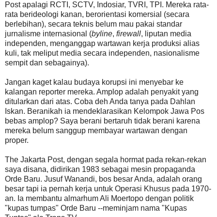
Post apalagi RCTI, SCTV, Indosiar, TVRI, TPI. Mereka rata-
rata berideologi kanan, berorientasi komersial (secara
berlebihan), secara teknis belum mau pakai standar
jurnalisme internasional (
byline
,
firewall
, liputan media
independen, menganggap wartawan kerja produksi alias
kuli, tak meliput media secara independen, nasionalisme
sempit dan sebagainya).
Jangan kaget kalau budaya korupsi ini menyebar ke
kalangan reporter mereka. Amplop adalah penyakit yang
ditularkan dari atas. Coba deh Anda tanya pada Dahlan
Iskan. Beranikah ia mendeklarasikan Kelompok Jawa Pos
bebas amplop? Saya berani bertaruh tidak berani karena
mereka belum sanggup membayar wartawan dengan
proper.
The Jakarta Post, dengan segala hormat pada rekan-rekan
saya disana, didirikan 1983 sebagai mesin propaganda
Orde Baru. Jusuf Wanandi, bos besar Anda, adalah orang
besar tapi ia pernah kerja untuk Operasi Khusus pada 1970-
an. Ia membantu almarhum Ali Moertopo dengan politik
"kupas tumpas" Orde Baru --meminjam nama "Kupas