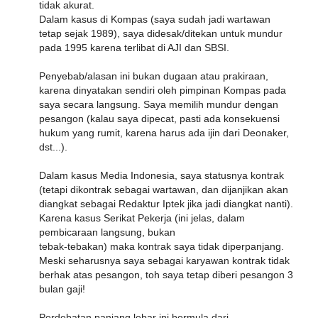
tidak akurat.
Dalam kasus di Kompas (saya sudah jadi wartawan
tetap sejak 1989), saya didesak/ditekan untuk mundur
pada 1995 karena terlibat di AJI dan SBSI.
Penyebab/alasan ini bukan dugaan atau prakiraan,
karena dinyatakan sendiri oleh pimpinan Kompas pada
saya secara langsung. Saya memilih mundur dengan
pesangon (kalau saya dipecat, pasti ada konsekuensi
hukum yang rumit, karena harus ada ijin dari Deonaker,
dst...).
Dalam kasus Media Indonesia, saya statusnya kontrak
(tetapi dikontrak sebagai wartawan, dan dijanjikan akan
diangkat sebagai Redaktur Iptek jika jadi diangkat nanti).
Karena kasus Serikat Pekerja (ini jelas, dalam
pembicaraan langsung, bukan
tebak-tebakan) maka kontrak saya tidak diperpanjang.
Meski seharusnya saya sebagai karyawan kontrak tidak
berhak atas pesangon, toh saya tetap diberi pesangon 3
bulan gaji!
Perdebatan panjang lebar ini bermula dari