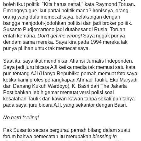
boleh ikut politik. "Kita harus netral," kata Raymond Toruan.
Emangnya gue ikut partai politik mana? Ironisnya, orang-
orang yang dulu memecat saya, belakangan dengan
bangga menjodoh-jodohkan politisi dan jadi broker politik.
Susanto Pudjomartono jadi dutabesar di Rusia. Toruan
entah kemana.
Don't get me wrong!
Saya nggak punya
dendam sama mereka. Saya kira pada 1994 mereka tak
punya pilihan untuk tak memecat saya.
Saat itu, saya ikut mendirikan Aliansi Jurnalis Independen.
Saya jadi juru bicara AJI ketika media tak memuat satu kata
pun tentang AJI (Hanya Republika pernah memuat foto saya
ketika kami protes penangkapan Ahmad Taufik, Eko Maryadi
dan Danang Kukuh Wardoyo). K. Basri dari The Jakarta
Post bahkan lebih gemar memuat versi polisi soal
kesalahan Taufik dan kawan-kawan tanpa sekali pun tanya
pada saya, juru bicara AJI, yang sekantor dengan Basri.
No hard feeling!
Pak Susanto secara bergurau pernah bilang dalam suatu
forum bahwa pemecatan itu merupakan
blessing in