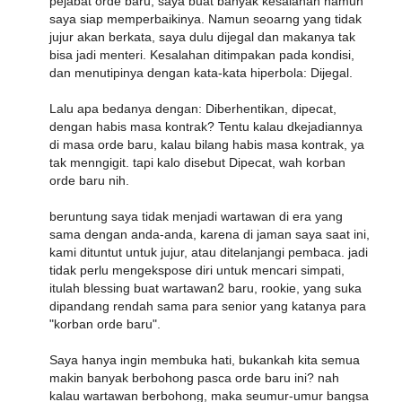
pejabat orde baru, saya buat banyak kesalahan namun
saya siap memperbaikinya. Namun seoarng yang tidak
jujur akan berkata, saya dulu dijegal dan makanya tak
bisa jadi menteri. Kesalahan ditimpakan pada kondisi,
dan menutipinya dengan kata-kata hiperbola: Dijegal.
Lalu apa bedanya dengan: Diberhentikan, dipecat,
dengan habis masa kontrak? Tentu kalau dkejadiannya
di masa orde baru, kalau bilang habis masa kontrak, ya
tak menngigit. tapi kalo disebut Dipecat, wah korban
orde baru nih.
beruntung saya tidak menjadi wartawan di era yang
sama dengan anda-anda, karena di jaman saya saat ini,
kami dituntut untuk jujur, atau ditelanjangi pembaca. jadi
tidak perlu mengekspose diri untuk mencari simpati,
itulah blessing buat wartawan2 baru, rookie, yang suka
dipandang rendah sama para senior yang katanya para
"korban orde baru".
Saya hanya ingin membuka hati, bukankah kita semua
makin banyak berbohong pasca orde baru ini? nah
kalau wartawan berbohong, maka seumur-umur bangsa