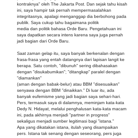
kontraknya" oleh The Jakarta Post. Dan sejak tahu kisah
ini, saya hampir tak pernah mempermasalahkan
integritasnya, apalagi menganggap dia berbohong pada
publik. Saya cukup tahu bagaimana politik
media dan politik bahasa Orde Baru. Pengetahuan ini
saya dapatkan secara intens karena saya juga pernah
jadi bagian dari Orde Baru.
Saat zaman gelap itu, saya banyak berkenalan dengan
frasa-frasa yang entah datangnya dari lapisan langit ke
berapa. Satu contoh, "dibunuh" sering dibahasakan
dengan "disukabumikan"; "ditangkap" paralel dengan
"diamankan"
(aman dengan babak-belur) atau BBM "disesuaikan"
senyawa dengan BBM "dinaikkan." Di luar itu, ada
banyak eufemisme yang jadi bagian saya sehari-hari.
Pers, termasuk saya di dalamnya, meminjam kata-kata
Dedy N. Hidayat, melalui penghalusan kata-kata macam
ini, pada akhirnya menjadi "partner in progress"
sekaligus menjadi sumber legitimasi bagi "istana."
Apa yang dikatakan istana, itulah yang disampaikan
pers. Istana tak senang dengan seseorang, pers juga