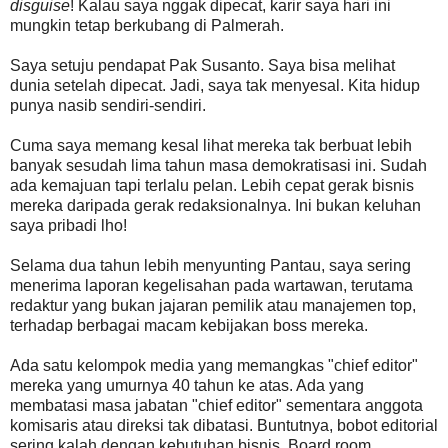
disguise
! Kalau saya nggak dipecat, karir saya hari ini
mungkin tetap berkubang di Palmerah.
Saya setuju pendapat Pak Susanto. Saya bisa melihat
dunia setelah dipecat. Jadi, saya tak menyesal. Kita hidup
punya nasib sendiri-sendiri.
Cuma saya memang kesal lihat mereka tak berbuat lebih
banyak sesudah lima tahun masa demokratisasi ini. Sudah
ada kemajuan tapi terlalu pelan. Lebih cepat gerak bisnis
mereka daripada gerak redaksionalnya. Ini bukan keluhan
saya pribadi lho!
Selama dua tahun lebih menyunting Pantau, saya sering
menerima laporan kegelisahan pada wartawan, terutama
redaktur yang bukan jajaran pemilik atau manajemen top,
terhadap berbagai macam kebijakan boss mereka.
Ada satu kelompok media yang memangkas "chief editor"
mereka yang umurnya 40 tahun ke atas. Ada yang
membatasi masa jabatan "chief editor" sementara anggota
komisaris atau direksi tak dibatasi. Buntutnya, bobot editorial
sering kalah dengan kebutuhan bisnis. Board room,