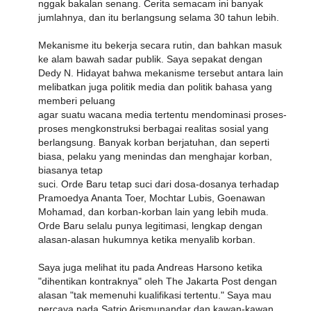
nggak bakalan senang. Cerita semacam ini banyak
jumlahnya, dan itu berlangsung selama 30 tahun lebih.
Mekanisme itu bekerja secara rutin, dan bahkan masuk
ke alam bawah sadar publik. Saya sepakat dengan
Dedy N. Hidayat bahwa mekanisme tersebut antara lain
melibatkan juga politik media dan politik bahasa yang
memberi peluang
agar suatu wacana media tertentu mendominasi proses-
proses mengkonstruksi berbagai realitas sosial yang
berlangsung. Banyak korban berjatuhan, dan seperti
biasa, pelaku yang menindas dan menghajar korban,
biasanya tetap
suci. Orde Baru tetap suci dari dosa-dosanya terhadap
Pramoedya Ananta Toer, Mochtar Lubis, Goenawan
Mohamad, dan korban-korban lain yang lebih muda.
Orde Baru selalu punya legitimasi, lengkap dengan
alasan-alasan hukumnya ketika menyalib korban.
Saya juga melihat itu pada Andreas Harsono ketika
"dihentikan kontraknya" oleh The Jakarta Post dengan
alasan "tak memenuhi kualifikasi tertentu." Saya mau
percaya pada Satrio Arismunandar dan kawan-kawan