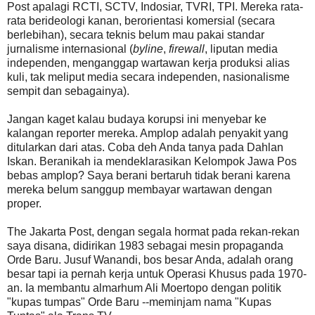
Post apalagi RCTI, SCTV, Indosiar, TVRI, TPI. Mereka rata-
rata berideologi kanan, berorientasi komersial (secara
berlebihan), secara teknis belum mau pakai standar
jurnalisme internasional (
byline
,
firewall
, liputan media
independen, menganggap wartawan kerja produksi alias
kuli, tak meliput media secara independen, nasionalisme
sempit dan sebagainya).
Jangan kaget kalau budaya korupsi ini menyebar ke
kalangan reporter mereka. Amplop adalah penyakit yang
ditularkan dari atas. Coba deh Anda tanya pada Dahlan
Iskan. Beranikah ia mendeklarasikan Kelompok Jawa Pos
bebas amplop? Saya berani bertaruh tidak berani karena
mereka belum sanggup membayar wartawan dengan
proper.
The Jakarta Post, dengan segala hormat pada rekan-rekan
saya disana, didirikan 1983 sebagai mesin propaganda
Orde Baru. Jusuf Wanandi, bos besar Anda, adalah orang
besar tapi ia pernah kerja untuk Operasi Khusus pada 1970-
an. Ia membantu almarhum Ali Moertopo dengan politik
"kupas tumpas" Orde Baru --meminjam nama "Kupas