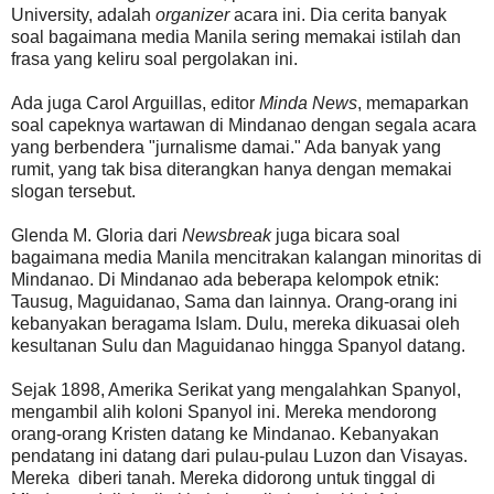
University, adalah
organizer
acara ini. Dia cerita banyak
soal bagaimana media Manila sering memakai istilah dan
frasa yang keliru soal pergolakan ini.
Ada juga Carol Arguillas, editor
Minda News
, memaparkan
soal capeknya wartawan di Mindanao dengan segala acara
yang berbendera "jurnalisme damai." Ada banyak yang
rumit, yang tak bisa diterangkan hanya dengan memakai
slogan tersebut.
Glenda M. Gloria dari
Newsbreak
juga bicara soal
bagaimana media Manila mencitrakan kalangan minoritas di
Mindanao. Di Mindanao ada beberapa kelompok etnik:
Tausug, Maguidanao, Sama dan lainnya. Orang-orang ini
kebanyakan beragama Islam. Dulu, mereka dikuasai oleh
kesultanan Sulu dan Maguidanao hingga Spanyol datang.
Sejak 1898, Amerika Serikat yang mengalahkan Spanyol,
mengambil alih koloni Spanyol ini. Mereka mendorong
orang-orang Kristen datang ke Mindanao. Kebanyakan
pendatang ini datang dari pulau-pulau Luzon dan Visayas.
Mereka diberi tanah. Mereka didorong untuk tinggal di