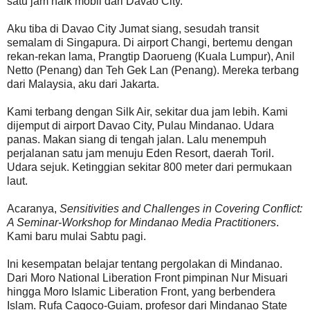
satu jam naik mobil dari Davao City.
Aku tiba di Davao City Jumat siang, sesudah transit
semalam di Singapura. Di airport Changi, bertemu dengan
rekan-rekan lama, Prangtip Daorueng (Kuala Lumpur), Anil
Netto (Penang) dan Teh Gek Lan (Penang). Mereka terbang
dari Malaysia, aku dari Jakarta.
Kami terbang dengan Silk Air, sekitar dua jam lebih. Kami
dijemput di airport Davao City, Pulau Mindanao. Udara
panas. Makan siang di tengah jalan. Lalu menempuh
perjalanan satu jam menuju Eden Resort, daerah Toril.
Udara sejuk. Ketinggian sekitar 800 meter dari permukaan
laut.
Acaranya,
Sensitivities and Challenges in Covering Conflict:
A Seminar-Workshop for Mindanao Media Practitioners
.
Kami baru mulai Sabtu pagi.
Ini kesempatan belajar tentang pergolakan di Mindanao.
Dari Moro National Liberation Front pimpinan Nur Misuari
hingga Moro Islamic Liberation Front, yang berbendera
Islam. Rufa Cagoco-Guiam, profesor dari Mindanao State