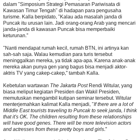
dalam "Simposium Strategi Pemasaran Pariwisata di
Kawasan Timur Tengah" di hadapan para pengusaha
turisme. Kalla berpidato, "Kalau ada masalah janda di
Puncak itu urusan lain. Jadi orang-orang Arab yang mencari
janda-janda di kawasan Puncak bisa memperbaiki
keturunan.”
"Nanti mendapat rumah kecil, rumah BTN, ini artinya kan
sah-sah saja. Walau kemudian para turis tersebut
meninggalkan mereka, ya tidak apa-apa. Karena anak-anak
mereka akan punya gen yang bagus bisa menjadi aktor-
aktris TV yang cakep-cakep,” tambah Kalla.
Kebetulan wartawan
The Jakarta Post
Rendi Witular, yang
biasa meliput kegiatan Presiden dan Wakil Presiden,
memutuskan mengambil kutipan seminar tersebut. Witular
menterjemahkan kalimat Kalla menjadi, "
If there are a lot of
Middle East tourists traveling to Puncak to seek janda, I think
that it's OK. The children resulting from these relationships
will have good genes. There will be more television actors
and actresses from these pretty boys and girls
.”