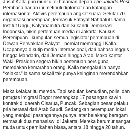
Jusuf Kalla pun muncul di halaman depan
The Jakarta Post
.
Pembaca harian ini meliputi diplomat dan kalangan
internasional. Aktivis perempuan angkat suara. Sekitar 70
organisasi perempuan, termasuk Fatayat Nahdatul Ulama,
Institut Ungu, Kalyanamitra dan Srikandi Demokrasi
Indonesia, bikin pertemuan media di Jakarta. Kaukus
Perempuan –kumpulan semua legislator perempuan di
Dewan Perwakilan Rakyat—berniat memanggil Kalla.
Ucapannya dikutip media internasional, dari bahasa Inggris
hingga Mandarin, dari Jerman hingga Arab. Maka kantor
Wakil Presiden segera bikin pertemuan pers guna
meredakan kemarahan orang. Kalla mengakui ia hanya
“kelakar.” Ia sama sekali tak punya keinginan merendahkan
perempuan.
Maka kelakar itu mereda. Tapi sebulan kemudian, polisi dan
petugas imigrasi Bogor menangkap 17 pasangan kawin
kontrak di daerah Cisarua, Puncak. Sebagian besar pelaku
pria berasal dari Arab Saudi. Sedangkan perempuan lokal
yang menjadi pasangannya punya latar belakang beragam
termasuk dua mahasiswi di Jakarta. Mereka berumur sangat
muda untuk pernikahan biasa, antara 18 hingga 20 tahun.