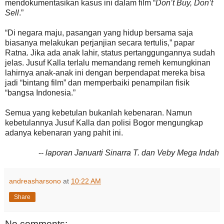
mendokumentasikan kasus ini dalam film “
Don’t Buy, Don’t
Sell
.”
“Di negara maju, pasangan yang hidup bersama saja
biasanya melakukan perjanjian secara tertulis,” papar
Ratna. Jika ada anak lahir, status pertanggungannya sudah
jelas. Jusuf Kalla terlalu memandang remeh kemungkinan
lahirnya anak-anak ini dengan berpendapat mereka bisa
jadi “bintang film” dan memperbaiki penampilan fisik
“bangsa Indonesia.”
Semua yang kebetulan bukanlah kebenaran. Namun
kebetulannya Jusuf Kalla dan polisi Bogor mengungkap
adanya kebenaran yang pahit ini.
--
laporan Januarti Sinarra T. dan Veby Mega Indah
andreasharsono
at
10:22 AM
Share
No comments: