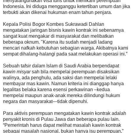
menyalahgunakan visa turis untuk menikahi perempuan
Indonesia. Ini diduga mengganggu ketertiban umum dan jika
terbukti akan dikenai hukuman enam tahun penjara.
Kepala Polisi Bogor Kombes Sukrawadi Dahlan
mengatakan jaringan bisnis kawin kontrak ini sebenarnya
sangat kuat mengakar di masyarakat dan melibatkan
beberapa oknum. "Karena itu sudah menjadi ladang
mencari nafkah kebutuhan sebagian warga. Akibatnya kami
sempat dihalang-halangi pada saat melakukan operasi ini.”
Sebuah tafsir dalam Islam di Saudi Arabia berpendapat
kawin misyar
sah bila mempelai perempuan disaksikan
walinya, ada penghulu, ada saksi dan mempelai lelaki
membayar mas kawin. Namun kriteria ini dianggap hanya
legalitas belaka karena esensi perkawinan –kedua
mempelai maupun anak-anak mereka dilindungi hukum
negara dan masyarakat—tidak dipenuhi.
Para aktivis perempuan mengatakan kawin kontrak adalah
penyakit kronis di Pulau Jawa dan beberapa pulau lain.
“Pemerintah harus dapat melihat masalah kawin kontrak
sebagai masalah nasional, bukan hanya isu perempuan,”