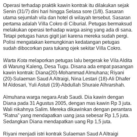
Operasi terhadap praktik kawin kontrak itu dilakukan sejak
Senin (31/7) dini hari hingga Selasa sore (1/8). Sasaran
utama sejumlah vila dan hotel di wilayah tersebut. Sasaran
pertama adalah Villa Cokro di Ciburial. Petugas bermaksud
melakukan operasi terhadap warga asing yang ada di sana.
Tetapi petugas harus gigit jari karena mereka sudah pergi.
Polisi mengatakan kemungkinan kedatangan petugas
sudah dibocorkan para tukang ojek sekitar Villa Cokro.
Warta Kota
melaporkan petugas lalu bergerak ke Vila Aldita
di Warung Kaleng, Desa Tugu. Disana ada empat pasangan
kawin kontrak: Diana(20)-Mohammad Almuhana; Riyani
(20)-Sulaeman Saud A Altraigi, Nina Lestari (18)-Ali Dhafer
M Aldosari, Yuli Astuti (19)-Abdullah Shuraie Alhrarshah.
Almuhana warga negara Arab Saudi. Dia kawin dengan
Diana pada 31 Agustus 2005, dengan mas kawin Rp 3 juta.
Wali nikahnya Salim. Mereka dikawinkan dengan perantara
“Ratna” yang mendapatkan uang jasa sebesar Rp 1,5 juta.
Sedangkan Diana mendapatkan uang Rp 1,5 juta.
Riyani menjadi istri kontrak Sulaeman Saud A Altraigi