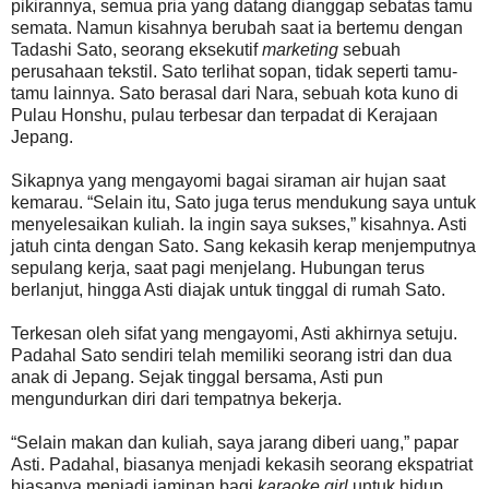
pikirannya, semua pria yang datang dianggap sebatas tamu
semata. Namun kisahnya berubah saat ia bertemu dengan
Tadashi Sato, seorang eksekutif
marketing
sebuah
perusahaan tekstil. Sato terlihat sopan, tidak seperti tamu-
tamu lainnya. Sato berasal dari Nara, sebuah kota kuno di
Pulau Honshu, pulau terbesar dan terpadat di Kerajaan
Jepang.
Sikapnya yang mengayomi bagai siraman air hujan saat
kemarau. “Selain itu, Sato juga terus mendukung saya untuk
menyelesaikan kuliah. Ia ingin saya sukses,” kisahnya. Asti
jatuh cinta dengan Sato. Sang kekasih kerap menjemputnya
sepulang kerja, saat pagi menjelang. Hubungan terus
berlanjut, hingga Asti diajak untuk tinggal di rumah Sato.
Terkesan oleh sifat yang mengayomi, Asti akhirnya setuju.
Padahal Sato sendiri telah memiliki seorang istri dan dua
anak di Jepang. Sejak tinggal bersama, Asti pun
mengundurkan diri dari tempatnya bekerja.
“Selain makan dan kuliah, saya jarang diberi uang,” papar
Asti. Padahal, biasanya menjadi kekasih seorang ekspatriat
biasanya menjadi jaminan bagi
karaoke girl
untuk hidup