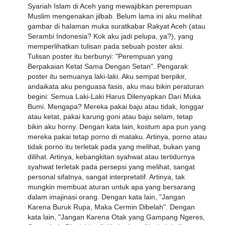
Syariah Islam di Aceh yang mewajibkan perempuan
Muslim mengenakan jilbab. Belum lama ini aku melihat
gambar di halaman muka suratkabar Rakyat Aceh (atau
Serambi Indonesia? Kok aku jadi pelupa, ya?), yang
memperlihatkan tulisan pada sebuah poster aksi.
Tulisan poster itu berbunyi: "Perempuan yang
Berpakaian Ketat Sama Dengan Setan". Pengarak
poster itu semuanya laki-laki. Aku sempat berpikir,
andaikata aku penguasa fasis, aku mau bikin peraturan
begini: Semua Laki-Laki Harus Dilenyapkan Dari Muka
Bumi. Mengapa? Mereka pakai baju atau tidak, longgar
atau ketat, pakai karung goni atau baju selam, tetap
bikin aku horny. Dengan kata lain, kostum apa pun yang
mereka pakai tetap porno di mataku. Artinya, porno atau
tidak porno itu terletak pada yang melihat, bukan yang
dilihat. Artinya, kebangkitan syahwat atau tertidurnya
syahwat terletak pada persepsi yang melihat, sangat
personal sifatnya, sangat interpretatif. Artinya, tak
mungkin membuat aturan untuk apa yang bersarang
dalam imajinasi orang. Dengan kata lain, "Jangan
Karena Buruk Rupa, Maka Cermin Dibelah". Dengan
kata lain, "Jangan Karena Otak yang Gampang Ngeres,