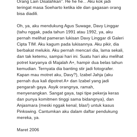
Orang Lain Disalahkan". He he he... Aku kok jadi
teringat masa Soeharto ketika ide dan gagasan orang
bisa diadili.
Oh, ya, aku mendukung Agus Suwage, Davy Linggar
(tahu nggak, pada tahun 1991 atau 1992, ya, aku
pernah melihat pameran lukisan Davy Linggar di Galeri
Cipta TIM. Aku kagum pada lukisannya. Aku pikir, dia
berbakat melukis. Aku pernah mencari dia, lama sekali,
dan tak ketemu, sampai hari ini. Suatu hari aku melihat
potret karyanya di Majalah A+, hampir dua belas tahun
kemudian. Ternyata dia banting stir jadi fotografer.
Kapan mau motret aku, Davy?), Izabel Jahja (aku
pernah dua kali dipotret A+ dan Izabel yang jadi
pengarah gaya. Asyik orangnya, ramah,
menyenangkan. Sangat gaya, tapi tipe pekerja keras
dan punya komitmen tinggi sama bidangnya), dan
Anjasmara (meski nggak kenal, blas!) untuk kasus
Pinkswing. Cantumkan aku dalam daftar pendukung
mereka, ya.
Maret 2006