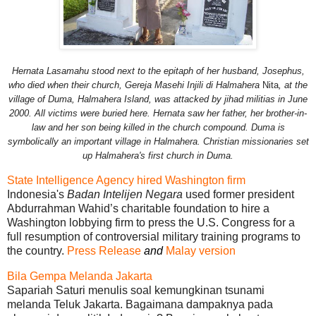
Hernata Lasamahu stood next to the epitaph of her husband, Josephus,
who died when their church, Gereja Masehi Injili di Halmahera
Nita
, at the
village of Duma, Halmahera Island, was attacked by jihad militias in June
2000. All victims were buried here. Hernata saw her father, her brother-in-
law and her son being killed in the church compound. Duma is
symbolically an important village in Halmahera. Christian missionaries set
up Halmahera's first church in Duma.
State Intelligence Agency hired Washington firm
Indonesia's
Badan Intelijen Negara
used former president
Abdurrahman Wahid’s charitable foundation to hire a
Washington lobbying firm to press the U.S. Congress for a
full resumption of controversial military training programs to
the country.
Press Release
and
Malay version
Bila Gempa Melanda Jakarta
Sapariah Saturi menulis soal kemungkinan tsunami
melanda Teluk Jakarta. Bagaimana dampaknya pada