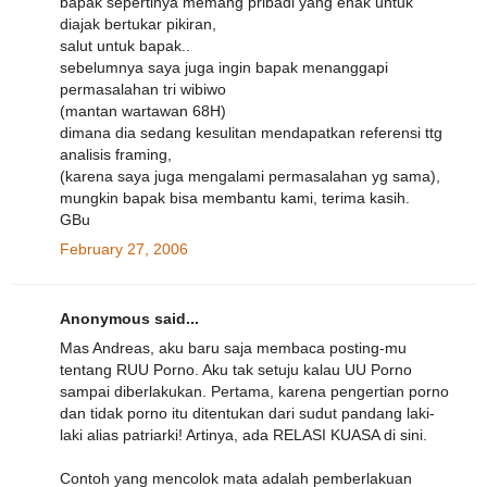
bapak sepertinya memang pribadi yang enak untuk
diajak bertukar pikiran,
salut untuk bapak..
sebelumnya saya juga ingin bapak menanggapi
permasalahan tri wibiwo
(mantan wartawan 68H)
dimana dia sedang kesulitan mendapatkan referensi ttg
analisis framing,
(karena saya juga mengalami permasalahan yg sama),
mungkin bapak bisa membantu kami, terima kasih.
GBu
February 27, 2006
Anonymous said...
Mas Andreas, aku baru saja membaca posting-mu
tentang RUU Porno. Aku tak setuju kalau UU Porno
sampai diberlakukan. Pertama, karena pengertian porno
dan tidak porno itu ditentukan dari sudut pandang laki-
laki alias patriarki! Artinya, ada RELASI KUASA di sini.
Contoh yang mencolok mata adalah pemberlakuan