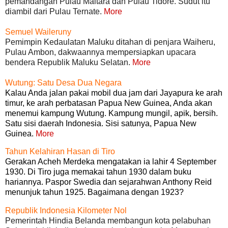
pemandangan Pulau Maitara dan Pulau Tidore. Sudut itu
diambil dari Pulau Ternate.
More
Semuel Waileruny
Pemimpin Kedaulatan Maluku ditahan di penjara Waiheru,
Pulau Ambon, dakwaannya mempersiapkan upacara
bendera Republik Maluku Selatan.
More
Wutung: Satu Desa Dua Negara
Kalau Anda jalan pakai mobil dua jam dari Jayapura ke arah
timur, ke arah perbatasan Papua New Guinea, Anda akan
menemui kampung Wutung. Kampung mungil, apik, bersih.
Satu sisi daerah Indonesia. Sisi satunya, Papua New
Guinea.
More
Tahun Kelahiran Hasan di Tiro
Gerakan Acheh Merdeka mengatakan ia lahir 4 September
1930. Di Tiro juga memakai tahun 1930 dalam buku
hariannya. Paspor Swedia dan sejarahwan Anthony Reid
menunjuk tahun 1925. Bagaimana dengan 1923?
Republik Indonesia Kilometer Nol
Pemerintah Hindia Belanda membangun kota pelabuhan