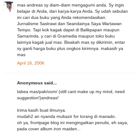
mas andreas sy diam-diam mengagumi anda. Sy ingin
belajar dr Anda, dari karya-karya Anda. Sy udah sebulan
ini cari dua buku yang Anda rekomendasikan:
Jurnalisme Sastrawi dan Seandainya Saya Wartawan
Tempo. Tapi kok kagak dapet di Balikpapan maupun
Samarinda. y cari di Gramedia maupun toko buku
lainnya kagak jual mas. Bisakah mas sy dikirimin, entar
sy ganti harga buku plus ongkos kirimnya. makasih ya
mas
April 16, 2006
Anonymous said...
tabea mas/pak/oom/ (still cant make up my mind, need
suggestion!)andreas!
trima kasih buat ilmunya.
mudah2 an nyanda mubazir for torang di manado..
oh ya, frontpage blog ini mengingatkan penulis, eh saya,
pada cover album iron maiden...