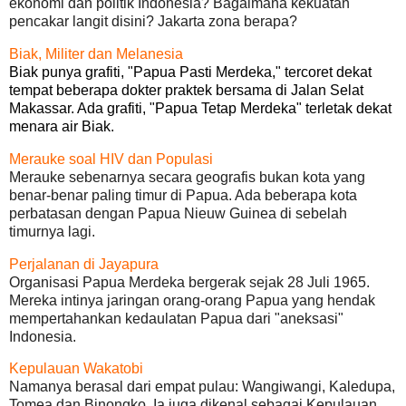
ekonomi dan politik Indonesia? Bagaimana kekuatan
pencakar langit disini? Jakarta zona berapa?
Biak, Militer dan Melanesia
Biak punya grafiti, "Papua Pasti Merdeka," tercoret dekat
tempat beberapa dokter praktek bersama di Jalan Selat
Makassar. Ada grafiti, "Papua Tetap Merdeka" terletak dekat
menara air Biak.
Merauke soal HIV dan Populasi
Merauke sebenarnya secara geografis bukan kota yang
benar-benar paling timur di Papua. Ada beberapa kota
perbatasan dengan Papua Nieuw Guinea di sebelah
timurnya lagi.
Perjalanan di Jayapura
Organisasi Papua Merdeka bergerak sejak 28 Juli 1965.
Mereka intinya jaringan orang-orang Papua yang hendak
mempertahankan kedaulatan Papua dari "aneksasi"
Indonesia.
Kepulauan Wakatobi
Namanya berasal dari empat pulau: Wangiwangi, Kaledupa,
Tomea dan Binongko. Ia juga dikenal sebagai Kepulauan