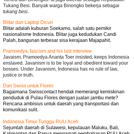
Tukang Besi. Banyak warga Binongko bekerja sebagai
tukang besi
.
Blitar dan Laptop Dicuri
Blitar adalah kuburan Soekarno, salah satu pemikir
nasionalisme Indonesia. Blitar juga kedudukan Candi
Palah, bangunan terbesar sisa kerajaan Majapahit.
Pramoedya, fascism and his last interview
Javaism, Pramoedya Ananta Toer insisted, keeps Indonesia
enslaved. Javanism is to be loyal and obedient toward your
bosses. Under Javanism, Indonesia has no rule of law,
justice or truth.
Dari Swiss untuk Flores
Bagaimana Swisscontact hendak memerangi kemiskinan
penduduk di Pulau Flores dengan jualan jambu mete?
Rencana ambisius untuk daerah yang transportasi dan
komunikasi sulit.
Indonesia Timur Tunggu RUU Aceh
Sejumlah daerah di Sulawesi, kepulauan Maluku, Bali,
Kalimantan dan Papua mengamati pembahasan RUU Aceh.