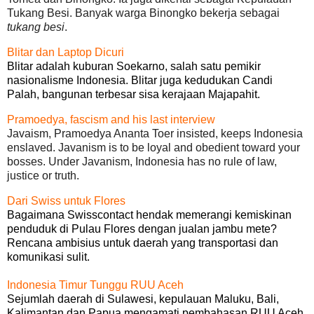
Tukang Besi. Banyak warga Binongko bekerja sebagai
tukang besi
.
Blitar dan Laptop Dicuri
Blitar adalah kuburan Soekarno, salah satu pemikir
nasionalisme Indonesia. Blitar juga kedudukan Candi
Palah, bangunan terbesar sisa kerajaan Majapahit.
Pramoedya, fascism and his last interview
Javaism, Pramoedya Ananta Toer insisted, keeps Indonesia
enslaved. Javanism is to be loyal and obedient toward your
bosses. Under Javanism, Indonesia has no rule of law,
justice or truth.
Dari Swiss untuk Flores
Bagaimana Swisscontact hendak memerangi kemiskinan
penduduk di Pulau Flores dengan jualan jambu mete?
Rencana ambisius untuk daerah yang transportasi dan
komunikasi sulit.
Indonesia Timur Tunggu RUU Aceh
Sejumlah daerah di Sulawesi, kepulauan Maluku, Bali,
Kalimantan dan Papua mengamati pembahasan RUU Aceh.