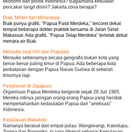
ekonomi dan politik Indonesia? Bagaimana kekuatan
pencakar langit disini? Jakarta zona berapa?
Biak, Militer dan Melanesia
Biak punya grafiti, "Papua Pasti Merdeka," tercoret dekat
tempat beberapa dokter praktek bersama di Jalan Selat
Makassar. Ada grafiti, "Papua Tetap Merdeka" terletak dekat
menara air Biak.
Merauke soal HIV dan Populasi
Merauke sebenarnya secara geografis bukan kota yang
benar-benar paling timur di Papua. Ada beberapa kota
perbatasan dengan Papua Nieuw Guinea di sebelah
timurnya lagi.
Perjalanan di Jayapura
Organisasi Papua Merdeka bergerak sejak 28 Juli 1965.
Mereka intinya jaringan orang-orang Papua yang hendak
mempertahankan kedaulatan Papua dari "aneksasi"
Indonesia.
Kepulauan Wakatobi
Namanya berasal dari empat pulau: Wangiwangi, Kaledupa,
Tomea dan Binongko. Ia juga dikenal sebagai Kepulauan