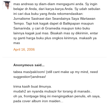
mas andreas sy diam-diam mengagumi anda. Sy ingin
belajar dr Anda, dari karya-karya Anda. Sy udah sebulan
ini cari dua buku yang Anda rekomendasikan:
Jurnalisme Sastrawi dan Seandainya Saya Wartawan
Tempo. Tapi kok kagak dapet di Balikpapan maupun
Samarinda. y cari di Gramedia maupun toko buku
lainnya kagak jual mas. Bisakah mas sy dikirimin, entar
sy ganti harga buku plus ongkos kirimnya. makasih ya
mas
April 16, 2006
Anonymous said...
tabea mas/pak/oom/ (still cant make up my mind, need
suggestion!)andreas!
trima kasih buat ilmunya.
mudah2 an nyanda mubazir for torang di manado..
oh ya, frontpage blog ini mengingatkan penulis, eh saya,
pada cover album iron maiden...