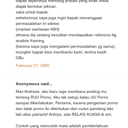
bapak sepertinya memang pribadi yang enak untuk
diajak bertukar pikiran,
salut untuk bapak..
sebelumnya saya juga ingin bapak menanggapi
permasalahan tri wibiwo
(mantan wartawan 68H)
dimana dia sedang kesulitan mendapatkan referensi ttg
analisis framing,
(karena saya juga mengalami permasalahan yg sama),
mungkin bapak bisa membantu kami, terima kasih.
GBu
February 27, 2006
Anonymous said...
Mas Andreas, aku baru saja membaca posting-mu
tentang RUU Porno. Aku tak setuju kalau UU Porno
sampai diberlakukan. Pertama, karena pengertian porno
dan tidak porno itu ditentukan dari sudut pandang laki-
laki alias patriarki! Artinya, ada RELASI KUASA di sini.
Contoh yang mencolok mata adalah pemberlakuan