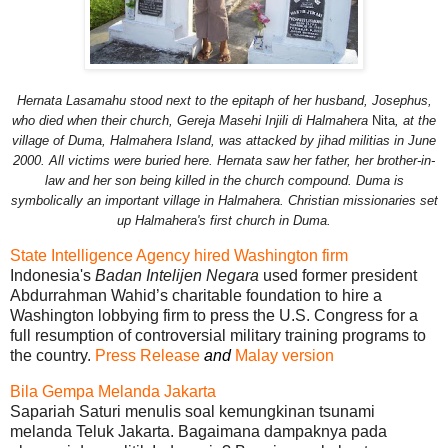
Hernata Lasamahu stood next to the epitaph of her husband, Josephus,
who died when their church, Gereja Masehi Injili di Halmahera
Nita
, at the
village of Duma, Halmahera Island, was attacked by jihad militias in June
2000. All victims were buried here. Hernata saw her father, her brother-in-
law and her son being killed in the church compound. Duma is
symbolically an important village in Halmahera. Christian missionaries set
up Halmahera's first church in Duma.
State Intelligence Agency hired Washington firm
Indonesia's
Badan Intelijen Negara
used former president
Abdurrahman Wahid’s charitable foundation to hire a
Washington lobbying firm to press the U.S. Congress for a
full resumption of controversial military training programs to
the country.
Press Release
and
Malay version
Bila Gempa Melanda Jakarta
Sapariah Saturi menulis soal kemungkinan tsunami
melanda Teluk Jakarta. Bagaimana dampaknya pada