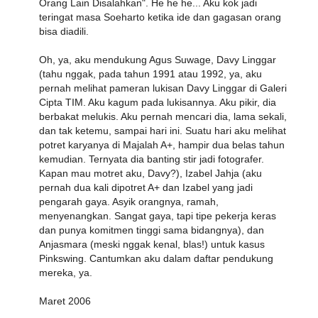
Orang Lain Disalahkan". He he he... Aku kok jadi
teringat masa Soeharto ketika ide dan gagasan orang
bisa diadili.
Oh, ya, aku mendukung Agus Suwage, Davy Linggar
(tahu nggak, pada tahun 1991 atau 1992, ya, aku
pernah melihat pameran lukisan Davy Linggar di Galeri
Cipta TIM. Aku kagum pada lukisannya. Aku pikir, dia
berbakat melukis. Aku pernah mencari dia, lama sekali,
dan tak ketemu, sampai hari ini. Suatu hari aku melihat
potret karyanya di Majalah A+, hampir dua belas tahun
kemudian. Ternyata dia banting stir jadi fotografer.
Kapan mau motret aku, Davy?), Izabel Jahja (aku
pernah dua kali dipotret A+ dan Izabel yang jadi
pengarah gaya. Asyik orangnya, ramah,
menyenangkan. Sangat gaya, tapi tipe pekerja keras
dan punya komitmen tinggi sama bidangnya), dan
Anjasmara (meski nggak kenal, blas!) untuk kasus
Pinkswing. Cantumkan aku dalam daftar pendukung
mereka, ya.
Maret 2006