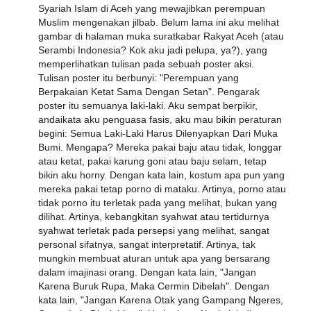
Syariah Islam di Aceh yang mewajibkan perempuan
Muslim mengenakan jilbab. Belum lama ini aku melihat
gambar di halaman muka suratkabar Rakyat Aceh (atau
Serambi Indonesia? Kok aku jadi pelupa, ya?), yang
memperlihatkan tulisan pada sebuah poster aksi.
Tulisan poster itu berbunyi: "Perempuan yang
Berpakaian Ketat Sama Dengan Setan". Pengarak
poster itu semuanya laki-laki. Aku sempat berpikir,
andaikata aku penguasa fasis, aku mau bikin peraturan
begini: Semua Laki-Laki Harus Dilenyapkan Dari Muka
Bumi. Mengapa? Mereka pakai baju atau tidak, longgar
atau ketat, pakai karung goni atau baju selam, tetap
bikin aku horny. Dengan kata lain, kostum apa pun yang
mereka pakai tetap porno di mataku. Artinya, porno atau
tidak porno itu terletak pada yang melihat, bukan yang
dilihat. Artinya, kebangkitan syahwat atau tertidurnya
syahwat terletak pada persepsi yang melihat, sangat
personal sifatnya, sangat interpretatif. Artinya, tak
mungkin membuat aturan untuk apa yang bersarang
dalam imajinasi orang. Dengan kata lain, "Jangan
Karena Buruk Rupa, Maka Cermin Dibelah". Dengan
kata lain, "Jangan Karena Otak yang Gampang Ngeres,