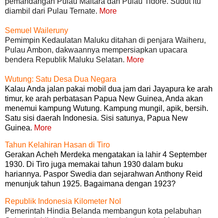
pemandangan Pulau Maitara dan Pulau Tidore. Sudut itu
diambil dari Pulau Ternate.
More
Semuel Waileruny
Pemimpin Kedaulatan Maluku ditahan di penjara Waiheru,
Pulau Ambon, dakwaannya mempersiapkan upacara
bendera Republik Maluku Selatan.
More
Wutung: Satu Desa Dua Negara
Kalau Anda jalan pakai mobil dua jam dari Jayapura ke arah
timur, ke arah perbatasan Papua New Guinea, Anda akan
menemui kampung Wutung. Kampung mungil, apik, bersih.
Satu sisi daerah Indonesia. Sisi satunya, Papua New
Guinea.
More
Tahun Kelahiran Hasan di Tiro
Gerakan Acheh Merdeka mengatakan ia lahir 4 September
1930. Di Tiro juga memakai tahun 1930 dalam buku
hariannya. Paspor Swedia dan sejarahwan Anthony Reid
menunjuk tahun 1925. Bagaimana dengan 1923?
Republik Indonesia Kilometer Nol
Pemerintah Hindia Belanda membangun kota pelabuhan