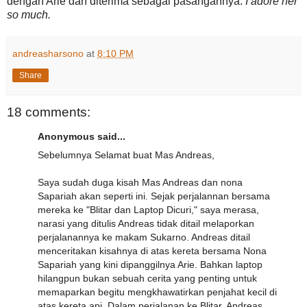
dengan Arie dan diterima sebagai pasangannya.
I adore her
so much.
andreasharsono
at
8:10 PM
Share
18 comments:
Anonymous said...
Sebelumnya Selamat buat Mas Andreas,
Saya sudah duga kisah Mas Andreas dan nona
Sapariah akan seperti ini. Sejak perjalannan bersama
mereka ke "Blitar dan Laptop Dicuri," saya merasa,
narasi yang ditulis Andreas tidak ditail melaporkan
perjalanannya ke makam Sukarno. Andreas ditail
menceritakan kisahnya di atas kereta bersama Nona
Sapariah yang kini dipanggilnya Arie. Bahkan laptop
hilangpun bukan sebuah cerita yang penting untuk
memaparkan begitu mengkhawatirkan penjahat kecil di
atas kereta api. Dalam perjalanan ke Blitar, Andreas