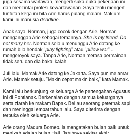
juga sesama wartawan, mengerti suka-duka pekerjaan ini
dan mencintai profesi kewartawanan. Saya tentu mengerti
tuntutan kerja ini bila Arie harus pulang malam. Maklum
kami ini manusia
deadline
.
Anak saya, Norman, juga cocok dengan Arie. Norman
menganggap Arie sebagai temannya.
She is my friend. Do
not marry her
. Norman selalu menunggu Arie datang ke
rumah bila hendak "
play fighting
" atau "
pillow war
" ...
mengeroyok saya. Tanpa Arie, Norman merasa permainan
tidak seru dan dia bakal kalah.
Juli lalu, Mamak Arie datang ke Jakarta. Saya pun melamar
Arie. Mamak setuju. "Makin cepat makin baik," kata Mamak.
Kami lalu berkunjung ke keluarga Arie pertengahan Agustus
ini di Pontianak. Berkenalan dengan semua keluarganya
serta ziarah ke makam Bapak. Beliau seorang peternak sapi
dan meninggal empat tahun lalu. Saya diterima dengan
terbuka oleh keluarga Arie.
Arie orang Madura Borneo. Ia mengatakan bulan baik untuk
menikah adalah bulan Haji. Jatuhnya sekitar akhir