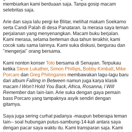
membiarkan kami berduaan saja. Tanpa gosip macam
selebritas saja.
Arie dan saya lalu pergi ke Blitar, melihat makam Soekarno
serta Candi Palah di desa Panataran. Ia merasa saya teman
perjalanan yang menyenangkan. Macam buku berjalan.
Kami merasa, selama berteman dua tahun terakhir, kami
cocok satu sama lainnya. Kami suka diskusi, bergurau dan
"mengerjai" orang bersama.
Kami nonton konser
Toto
bersama di Senayan. Terpukau
ketika
Steve Lukather
,
Simon Phillips
,
Bobby Kimball
,
Mike
Porcaro
dan
Greg Philinganes
membawakan lagu-lagu baru
dari album
Falling in Between
namun juga karya klasik
macam
I Won't Hold You Back, Africa, Rosanna, I Will
Remember
dan lain-lain. Arie suka dengan gaya pemain
bass Porcaro yang tampaknya asyik sendiri dengan
gitarnya.
Saya juga sering curhat padanya -maupun beberapa teman
lain-- soal hubungan putus-sambung-14-kali antara saya
dengan pacar saya waktu itu. Kami transparan saja. Kami