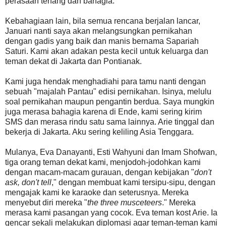
perasaan tenang dan bahagia.
Kebahagiaan lain, bila semua rencana berjalan lancar,
Januari nanti saya akan melangsungkan pernikahan
dengan gadis yang baik dan manis bernama Sapariah
Saturi. Kami akan adakan pesta kecil untuk keluarga dan
teman dekat di Jakarta dan Pontianak.
Kami juga hendak menghadiahi para tamu nanti dengan
sebuah "majalah Pantau" edisi pernikahan. Isinya, melulu
soal pernikahan maupun pengantin berdua. Saya mungkin
juga merasa bahagia karena di Ende, kami sering kirim
SMS dan merasa rindu satu sama lainnya. Arie tinggal dan
bekerja di Jakarta. Aku sering keliling Asia Tenggara.
Mulanya, Eva Danayanti, Esti Wahyuni dan Imam Shofwan,
tiga orang teman dekat kami, menjodoh-jodohkan kami
dengan macam-macam gurauan, dengan kebijakan "
don't
ask, don't tell
," dengan membuat kami tersipu-sipu, dengan
mengajak kami ke karaoke dan seterusnya. Mereka
menyebut diri mereka "
the three musceteers
." Mereka
merasa kami pasangan yang cocok. Eva teman kost Arie. Ia
gencar sekali melakukan diplomasi agar teman-teman kami