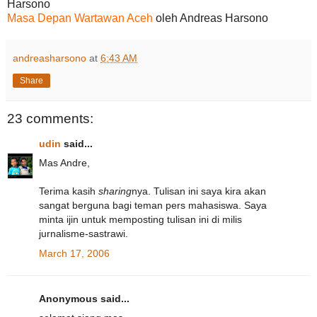
Harsono
Masa Depan Wartawan Aceh
oleh Andreas Harsono
andreasharsono
at
6:43 AM
Share
23 comments:
udin
said...
Mas Andre,
Terima kasih
sharing
nya. Tulisan ini saya kira akan
sangat berguna bagi teman pers mahasiswa. Saya
minta ijin untuk memposting tulisan ini di milis
jurnalisme-sastrawi.
March 17, 2006
Anonymous said...