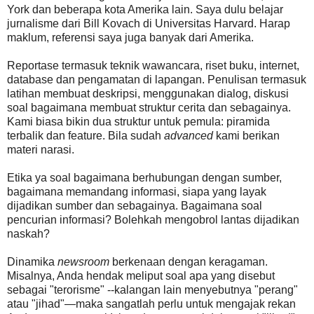
York dan beberapa kota Amerika lain. Saya dulu belajar
jurnalisme dari Bill Kovach di Universitas Harvard. Harap
maklum, referensi saya juga banyak dari Amerika.
Reportase termasuk teknik wawancara, riset buku, internet,
database dan pengamatan di lapangan. Penulisan termasuk
latihan membuat deskripsi, menggunakan dialog, diskusi
soal bagaimana membuat struktur cerita dan sebagainya.
Kami biasa bikin dua struktur untuk pemula: piramida
terbalik dan feature. Bila sudah
advanced
kami berikan
materi narasi.
Etika ya soal bagaimana berhubungan dengan sumber,
bagaimana memandang informasi, siapa yang layak
dijadikan sumber dan sebagainya. Bagaimana soal
pencurian informasi? Bolehkah mengobrol lantas dijadikan
naskah?
Dinamika
newsroom
berkenaan dengan keragaman.
Misalnya, Anda hendak meliput soal apa yang disebut
sebagai "terorisme" --kalangan lain menyebutnya "perang"
atau "jihad"—maka sangatlah perlu untuk mengajak rekan