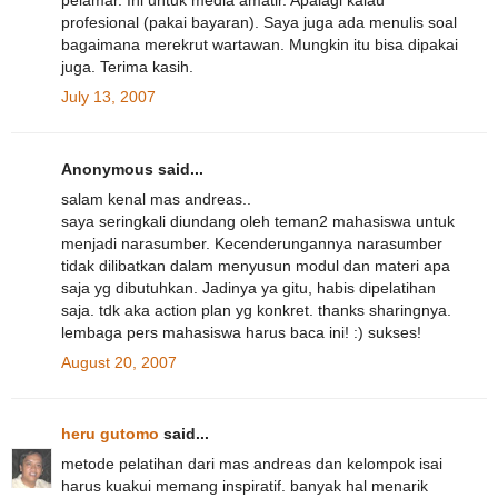
pelamar. Ini untuk media amatir. Apalagi kalau
profesional (pakai bayaran). Saya juga ada menulis soal
bagaimana merekrut wartawan. Mungkin itu bisa dipakai
juga. Terima kasih.
July 13, 2007
Anonymous said...
salam kenal mas andreas..
saya seringkali diundang oleh teman2 mahasiswa untuk
menjadi narasumber. Kecenderungannya narasumber
tidak dilibatkan dalam menyusun modul dan materi apa
saja yg dibutuhkan. Jadinya ya gitu, habis dipelatihan
saja. tdk aka action plan yg konkret. thanks sharingnya.
lembaga pers mahasiswa harus baca ini! :) sukses!
August 20, 2007
heru gutomo
said...
metode pelatihan dari mas andreas dan kelompok isai
harus kuakui memang inspiratif. banyak hal menarik