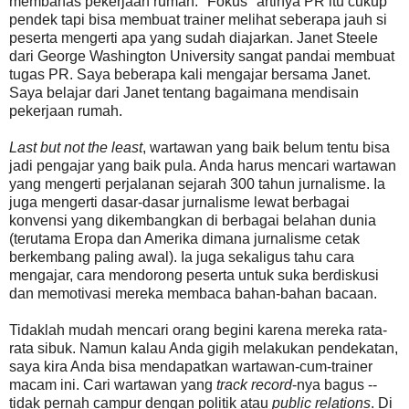
membahas pekerjaan rumah. "Fokus" artinya PR itu cukup
pendek tapi bisa membuat trainer melihat seberapa jauh si
peserta mengerti apa yang sudah diajarkan. Janet Steele
dari George Washington University sangat pandai membuat
tugas PR. Saya beberapa kali mengajar bersama Janet.
Saya belajar dari Janet tentang bagaimana mendisain
pekerjaan rumah.
Last but not the least
, wartawan yang baik belum tentu bisa
jadi pengajar yang baik pula. Anda harus mencari wartawan
yang mengerti perjalanan sejarah 300 tahun jurnalisme. Ia
juga mengerti dasar-dasar jurnalisme lewat berbagai
konvensi yang dikembangkan di berbagai belahan dunia
(terutama Eropa dan Amerika dimana jurnalisme cetak
berkembang paling awal). Ia juga sekaligus tahu cara
mengajar, cara mendorong peserta untuk suka berdiskusi
dan memotivasi mereka membaca bahan-bahan bacaan.
Tidaklah mudah mencari orang begini karena mereka rata-
rata sibuk. Namun kalau Anda gigih melakukan pendekatan,
saya kira Anda bisa mendapatkan wartawan-cum-trainer
macam ini. Cari wartawan yang
track record
-nya bagus --
tidak pernah campur dengan politik atau
public relations
. Di