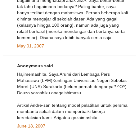
bagaimana menghadapi anak SMA. Saya benar-benar
tak tahu bagaimana bedanya? Paling banter, saya
hanya terlibat dengan mahasiswa. Pernah beberapa kali
diminta mengajar di sekolah dasar. Ada yang gagal
(kelasnya hingga 100 orang), namun ada juga yang
relatif berhasil (mereka mendengar dan bertanya serta
komentar). Disana saya lebih banyak cerita saja.
May 01, 2007
Anonymous said...
Hajimemashite. Saya Arumi dari Lembaga Pers
Mahasiswa (LPM)Kentingan Universitas Negeri Sebelas
Maret (UNS) Surakarta (belum pernah dengar ya? ^O^)
Douzo yoroshiku onegaishimasu...
Artikel Andre-san tentang model pelatihan untuk persma
membantu sekali dalam memperbaiki kinerja
keredaksian kami. Arigatou gozaimashita...
June 18, 2007