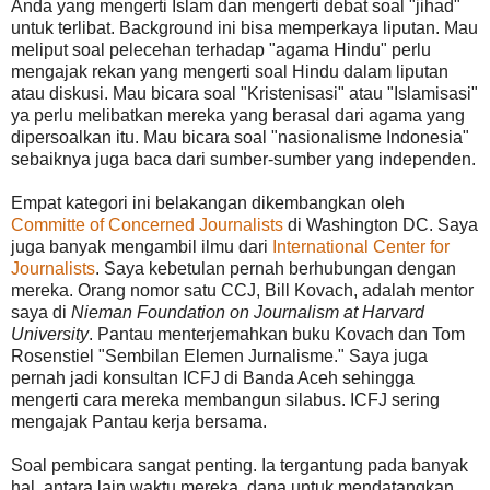
Anda yang mengerti Islam dan mengerti debat soal "jihad"
untuk terlibat. Background ini bisa memperkaya liputan. Mau
meliput soal pelecehan terhadap "agama Hindu" perlu
mengajak rekan yang mengerti soal Hindu dalam liputan
atau diskusi. Mau bicara soal "Kristenisasi" atau "Islamisasi"
ya perlu melibatkan mereka yang berasal dari agama yang
dipersoalkan itu. Mau bicara soal "nasionalisme Indonesia"
sebaiknya juga baca dari sumber-sumber yang independen.
Empat kategori ini belakangan dikembangkan oleh
Committe of Concerned Journalists
di Washington DC. Saya
juga banyak mengambil ilmu dari
International Center for
Journalists
. Saya kebetulan pernah berhubungan dengan
mereka. Orang nomor satu CCJ, Bill Kovach, adalah mentor
saya di
Nieman Foundation on Journalism at Harvard
University
. Pantau menterjemahkan buku Kovach dan Tom
Rosenstiel "Sembilan Elemen Jurnalisme." Saya juga
pernah jadi konsultan ICFJ di Banda Aceh sehingga
mengerti cara mereka membangun silabus. ICFJ sering
mengajak Pantau kerja bersama.
Soal pembicara sangat penting. Ia tergantung pada banyak
hal, antara lain waktu mereka, dana untuk mendatangkan