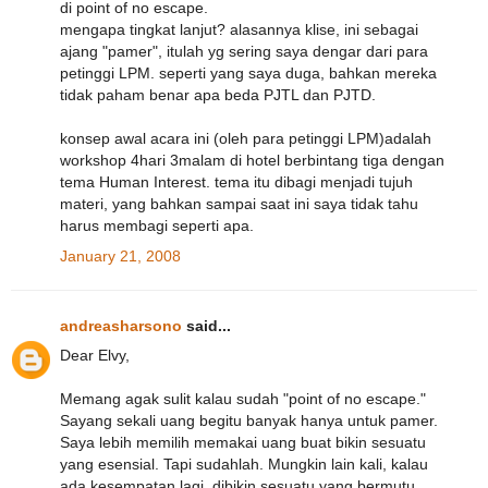
di point of no escape.
mengapa tingkat lanjut? alasannya klise, ini sebagai
ajang "pamer", itulah yg sering saya dengar dari para
petinggi LPM. seperti yang saya duga, bahkan mereka
tidak paham benar apa beda PJTL dan PJTD.
konsep awal acara ini (oleh para petinggi LPM)adalah
workshop 4hari 3malam di hotel berbintang tiga dengan
tema Human Interest. tema itu dibagi menjadi tujuh
materi, yang bahkan sampai saat ini saya tidak tahu
harus membagi seperti apa.
January 21, 2008
andreasharsono
said...
Dear Elvy,
Memang agak sulit kalau sudah "point of no escape."
Sayang sekali uang begitu banyak hanya untuk pamer.
Saya lebih memilih memakai uang buat bikin sesuatu
yang esensial. Tapi sudahlah. Mungkin lain kali, kalau
ada kesempatan lagi, dibikin sesuatu yang bermutu.