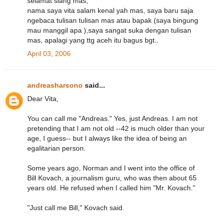
selamat siang mas,
nama saya vita salam kenal yah mas, saya baru saja
ngebaca tulisan tulisan mas atau bapak (saya bingung
mau manggil apa ),saya sangat suka dengan tulisan
mas, apalagi yang ttg aceh itu bagus bgt..
April 03, 2006
andreasharsono
said...
Dear Vita,
You can call me "Andreas." Yes, just Andreas. I am not
pretending that I am not old --42 is much older than your
age, I guess-- but I always like the idea of being an
egalitarian person.
Some years ago, Norman and I went into the office of
Bill Kovach, a journalism guru, who was then about 65
years old. He refused when I called him "Mr. Kovach."
"Just call me Bill," Kovach said.