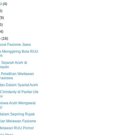
st
(4)
5)
(9)
6)
(4)
h
(16)
soal Fasisme Jawa
s Menggiring Bola RUU
eh
 Sejarah Aceh di
nayan
 Pelatihan Wartawan
hasiswa
itas Dalam Syariat Aceh
Christanty di Pantai Ule
eu
iswa Aceh Mengawal
U
dalam Sepiring Rujak
ian Melawan Fasisme
Melawan RUU Porno!