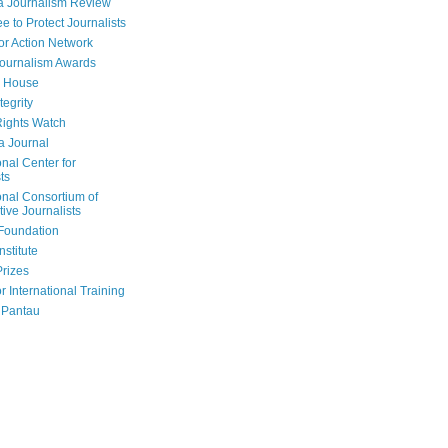
a Journalism Review
e to Protect Journalists
or Action Network
Journalism Awards
 House
tegrity
ights Watch
a Journal
onal Center for
ts
onal Consortium of
tive Journalists
Foundation
nstitute
Prizes
r International Training
 Pantau