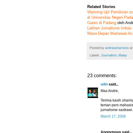
Related Stories
Warming Up! Pemikiran so
di Universitas Negeri Pad
Ganto di Padang
oleh And
Latihan Jurnalisme Imbas
Masa Depan Wartawan Ac
Posted by
andreasharsono
a
Labels:
Journalism
,
Malay
23 comments:
udin
said...
Mas Andre,
Terima kasih
sharin
teman pers mahasisw
jurnalisme-sastrawi.
March 17, 2006
Anonymous said...