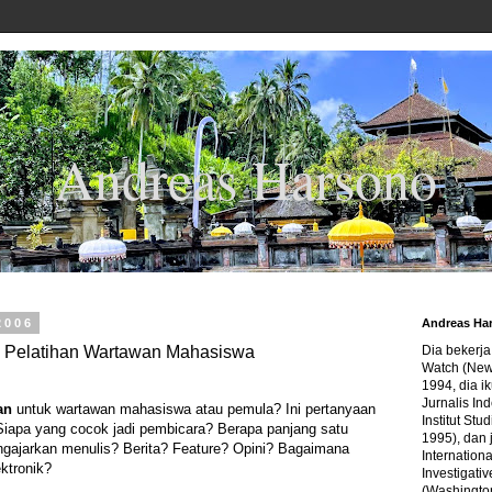
Andreas Harsono
2006
Andreas Ha
 Pelatihan Wartawan Mahasiswa
Dia bekerj
Watch (New
1994, dia ik
Jurnalis In
an
untuk wartawan mahasiswa atau pemula? Ini pertanyaan
Institut Stu
Siapa yang cocok jadi pembicara? Berapa panjang satu
1995), dan 
ngajarkan menulis? Berita? Feature? Opini? Bagaimana
Internation
ktronik?
Investigativ
(Washingto