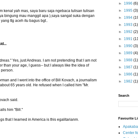
►
1996
(6)
►
1995
(3)
m kenal yah mas, saya baru saja ngebaca tulisan tulisan
ya bingung mau manggil apa ),saya sangat suka dengan
►
1994
(1
 yang ttg aceh itu bagus bgt..
►
1993
(1)
►
1992
(2)
►
1991
(1
id...
►
1990
(3)
►
1989
(4)
►
1988
(1)
reas." Yes, just Andreas. I am not pretending that I am not
r than your age, I guess-- but I always like the idea of
►
1987
(1)
n person.
►
1986
(1)
an and I went into the office of Bill Kovach, a journalism
►
1982
(1)
about 65 years old. He refused when I called him "Mr.
Search
Kovach said.
ls him "Bill."
Favourite L
gs that I learned in America is this egalitarianm.
Apakaba
Center fo