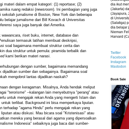
 materi dalam empat kategori: (1) reportase; (2)
dia ikut me
(Jakarta) 
inamika ruang redaksi (
newsroom
). Ini pembagian yang juga
(Jayapura, 
ai sekolah jurnalisme di Boston, New York dan beberapa
di Universi
u belajar jurnalisme dari Bill Kovach di Universitas
(Salatiga)
ferensi saya juga banyak dari Amerika.
dia belajar
Nieman Fell
 wawancara, riset buku, internet, database dan
Harvard (C
enulisan termasuk latihan membuat deskripsi,
si soal bagaimana membuat struktur cerita dan
in dua struktur untuk pemula: piramida terbalik dan
Twitter
ced
kami berikan materi narasi.
Facebook
Instagram
 berhubungan dengan sumber, bagaimana memandang
Mastodon
ak dijadikan sumber dan sebagainya. Bagaimana soal
hkah mengobrol lantas dijadikan naskah?
Book Sale
naan dengan keragaman. Misalnya, Anda hendak meliput
agai "terorisme" --kalangan lain menyebutnya "perang" atau
erlu untuk mengajak rekan Anda yang mengerti Islam dan
" untuk terlibat. Background ini bisa memperkaya liputan.
an terhadap "agama Hindu" perlu mengajak rekan yang
liputan atau diskusi. Mau bicara soal "Kristenisasi" atau
ibatkan mereka yang berasal dari agama yang dipersoalkan
ionalisme Indonesia" sebaiknya juga baca dari sumber-