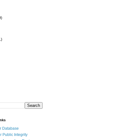
9)
1)
inks
r Database
r Public Integrity