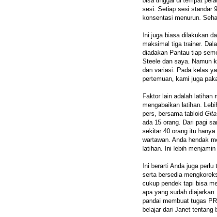
bisa tinggal di tempat pel
sesi. Setiap sesi standar 
konsentasi menurun. Sehar
Ini juga biasa dilakukan d
maksimal tiga trainer. Dal
diadakan Pantau tiap seme
Steele dan saya. Namun k
dan variasi. Pada kelas y
pertemuan, kami juga pakai
Faktor lain adalah latiha
mengabaikan latihan. Lebi
pers, bersama tabloid
Git
ada 15 orang. Dari pagi s
sekitar 40 orang itu hanya
wartawan. Anda hendak me
latihan. Ini lebih menjamin
Ini berarti Anda juga perl
serta bersedia mengkorek
cukup pendek tapi bisa me
apa yang sudah diajarkan.
pandai membuat tugas PR.
belajar dari Janet tentan