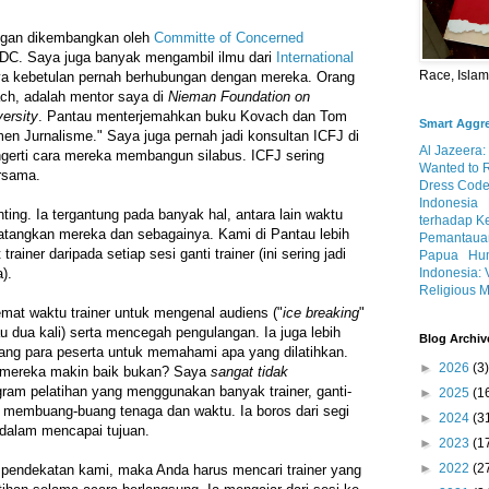
angan dikembangkan oleh
Committe of Concerned
DC. Saya juga banyak mengambil ilmu dari
International
Race, Isla
ya kebetulan pernah berhubungan dengan mereka. Orang
ch, adalah mentor saya di
Nieman Foundation on
ersity
. Pantau menterjemahkan buku Kovach dan Tom
Smart Aggr
en Jurnalisme." Saya juga pernah jadi konsultan ICFJ di
Al Jazeera:
erti cara mereka membangun silabus. ICFJ sering
Wanted to 
rsama.
Dress Code
Indonesia
ting. Ia tergantung pada banyak hal, antara lain waktu
terhadap K
tangkan mereka dan sebagainya. Kami di Pantau lebih
Pemantauan
ainer daripada setiap sesi ganti trainer (ini sering jadi
Papua
Hum
Indonesia: 
).
Religious M
mat waktu trainer untuk mengenal audiens ("
ice breaking
"
u dua kali) serta mencegah pengulangan. Ia juga lebih
Blog Archiv
ang para peserta untuk memahami apa yang dilatihkan.
►
2026
(3)
mereka makin baik bukan? Saya
sangat tidak
ram pelatihan yang menggunakan banyak trainer, ganti-
►
2025
(1
Ini membuang-buang tenaga dan waktu. Ia boros dari segi
►
2024
(3
 dalam mencapai tujuan.
►
2023
(1
►
2022
(2
 pendekatan kami, maka Anda harus mencari trainer yang