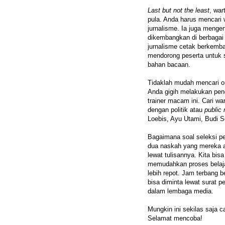
Last but not the least
, war
pula. Anda harus mencari 
jurnalisme. Ia juga menger
dikembangkan di berbagai
jurnalisme cetak berkemban
mendorong peserta untuk
bahan bacaan.
Tidaklah mudah mencari or
Anda gigih melakukan pen
trainer macam ini. Cari w
dengan politik atau
public 
Loebis, Ayu Utami, Budi S
Bagaimana soal seleksi pe
dua naskah yang mereka an
lewat tulisannya. Kita bi
memudahkan proses belajar
lebih repot. Jam terbang
bisa diminta lewat surat p
dalam lembaga media.
Mungkin ini sekilas saja 
Selamat mencoba!