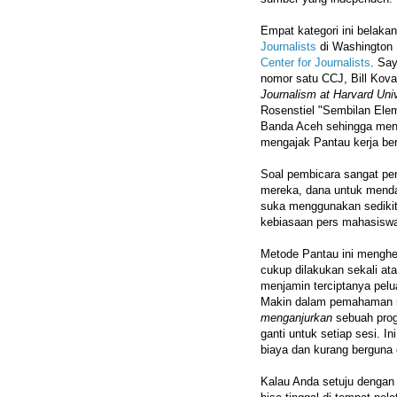
Empat kategori ini belak
Journalists
di Washington 
Center for Journalists
. Sa
nomor satu CCJ, Bill Kova
Journalism at Harvard Univ
Rosenstiel "Sembilan Elem
Banda Aceh sehingga meng
mengajak Pantau kerja be
Soal pembicara sangat pen
mereka, dana untuk menda
suka menggunakan sedikit tr
kebiasaan pers mahasiswa
Metode Pantau ini menghe
cukup dilakukan sekali ata
menjamin terciptanya pelu
Makin dalam pemahaman 
menganjurkan
sebuah prog
ganti untuk setiap sesi. 
biaya dan kurang berguna
Kalau Anda setuju dengan