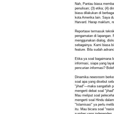
Nah, Pantau biasa membagi
penulisan; (3) etika; (4) d
biasa dilakukan di berbag
kota Amerika lain. Saya dul
Harvard. Harap maklum, re
Reportase termasuk teknik
pengamatan di lapangan. P
menggunakan dialog, disku
sebagainya. Kami biasa bik
feature. Bila sudah
advan
Etika ya soal bagaimana
informasi, siapa yang lay
pencurian informasi? Bole
Dinamika
newsroom
berke
soal apa yang disebut seb
"jihad"—maka sangatlah p
mengerti debat soal "jihad
Mau meliput soal peleceh
mengerti soal Hindu dalam 
"Islamisasi" ya perlu mel
itu. Mau bicara soal "nas
sumber yang independen.