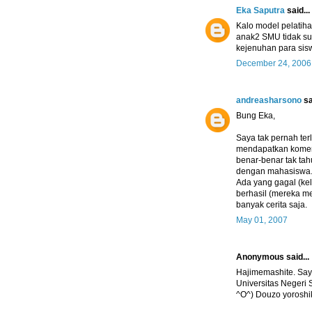
Eka Saputra
said...
Kalo model pelatih
anak2 SMU tidak suk
kejenuhan para sis
December 24, 2006
andreasharsono
sa
Bung Eka,
Saya tak pernah ter
mendapatkan komen
benar-benar tak tah
dengan mahasiswa. 
Ada yang gagal (kel
berhasil (mereka m
banyak cerita saja.
May 01, 2007
Anonymous said...
Hajimemashite. Sa
Universitas Negeri
^O^) Douzo yoroshi