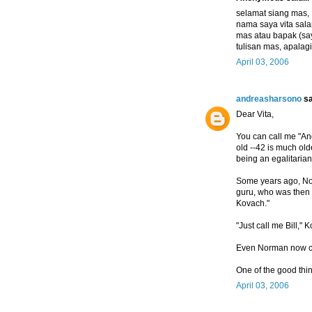
selamat siang mas,
nama saya vita sala
mas atau bapak (sa
tulisan mas, apalagi
April 03, 2006
andreasharsono
sa
Dear Vita,
You can call me "And
old --42 is much olde
being an egalitaria
Some years ago, Norm
guru, who was then 
Kovach."
"Just call me Bill," 
Even Norman now cal
One of the good thin
April 03, 2006