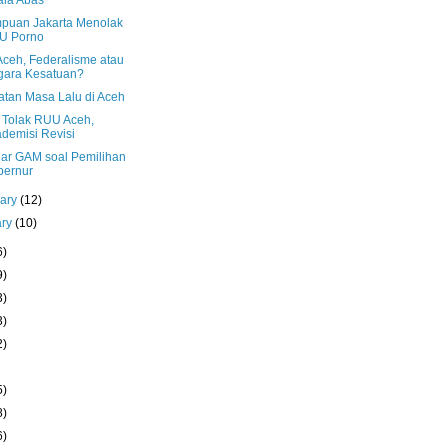
ala Abas
puan Jakarta Menolak
U Porno
ceh, Federalisme atau
gara Kesatuan?
atan Masa Lalu di Aceh
r Tolak RUU Aceh,
demisi Revisi
ar GAM soal Pemilihan
bernur
uary
(12)
ary
(10)
6)
9)
3)
3)
2)
5)
8)
6)