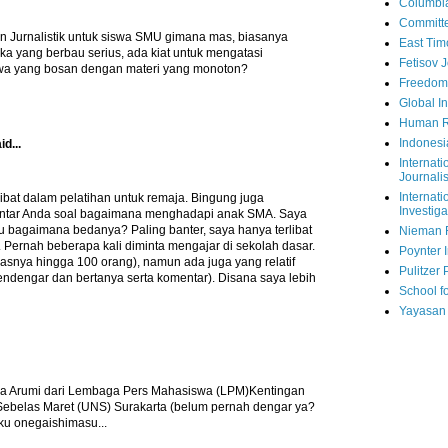
Columbi
Committe
an Jurnalistik untuk siswa SMU gimana mas, biasanya
East Tim
a yang berbau serius, ada kiat untuk mengatasi
Fetisov 
wa yang bosan dengan materi yang monoton?
Freedom
Global In
Human R
Indonesi
id...
Internati
Journalis
Internati
libat dalam pelatihan untuk remaja. Bingung juga
Investiga
tar Anda soal bagaimana menghadapi anak SMA. Saya
u bagaimana bedanya? Paling banter, saya hanya terlibat
Nieman 
Pernah beberapa kali diminta mengajar di sekolah dasar.
Poynter I
asnya hingga 100 orang), namun ada juga yang relatif
Pulitzer 
endengar dan bertanya serta komentar). Disana saya lebih
School fo
Yayasan
ya Arumi dari Lembaga Pers Mahasiswa (LPM)Kentingan
 Sebelas Maret (UNS) Surakarta (belum pernah dengar ya?
ku onegaishimasu...