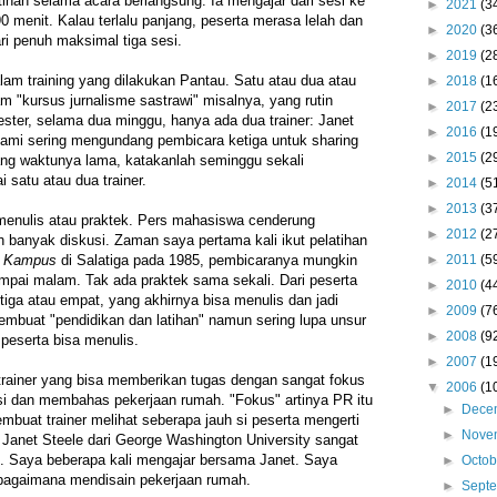
atihan selama acara berlangsung. Ia mengajar dari sesi ke
►
2021
(3
90 menit. Kalau terlalu panjang, peserta merasa lelah dan
►
2020
(3
i penuh maksimal tiga sesi.
►
2019
(2
alam training yang dilakukan Pantau. Satu atau dua atau
►
2018
(1
am "kursus jurnalisme sastrawi" misalnya, yang rutin
►
2017
(2
ster, selama dua minggu, hanya ada dua trainer: Janet
►
2016
(1
ami sering mengundang pembicara ketiga untuk sharing
►
2015
(2
ang waktunya lama, katakanlah seminggu sekali
 satu atau dua trainer.
►
2014
(5
►
2013
(3
n menulis atau praktek. Pers mahasiswa cenderung
►
2012
(2
h banyak diskusi. Zaman saya pertama kali ikut pelatihan
►
2011
(5
a Kampus
di Salatiga pada 1985, pembicaranya mungkin
ampai malam. Tak ada praktek sama sekali. Dari peserta
►
2010
(4
 tiga atau empat, yang akhirnya bisa menulis dan jadi
►
2009
(7
mbuat "pendidikan dan latihan" namun sering lupa unsur
►
2008
(9
 peserta bisa menulis.
►
2007
(1
u trainer yang bisa memberikan tugas dengan sangat fokus
▼
2006
(1
si dan membahas pekerjaan rumah. "Fokus" artinya PR itu
►
Dece
mbuat trainer melihat seberapa jauh si peserta mengerti
►
Nove
 Janet Steele dari George Washington University sangat
 Saya beberapa kali mengajar bersama Janet. Saya
►
Octo
g bagaimana mendisain pekerjaan rumah.
►
Sept