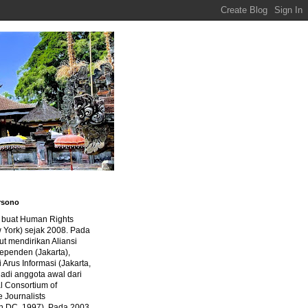
rsono
a buat Human Rights
 York) sejak 2008. Pada
ut mendirikan Aliansi
dependen (Jakarta),
di Arus Informasi (Jakarta,
jadi anggota awal dari
al Consortium of
e Journalists
n DC, 1997). Pada 2003,