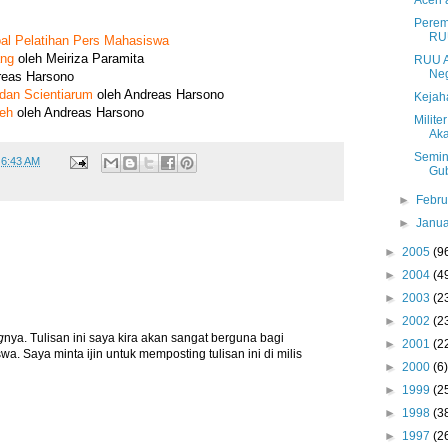
Aceh 
Perem
RU
al Pelatihan Pers Mahasiswa
ang
oleh Meiriza Paramita
RUU A
Ne
reas Harsono
 dan Scientiarum
oleh Andreas Harsono
Kejah
eh
oleh Andreas Harsono
Milite
Aka
Semin
t
6:43 AM
Gu
►
Febr
►
Janu
►
2005
(9
►
2004
(4
►
2003
(2
►
2002
(2
g
nya. Tulisan ini saya kira akan sangat berguna bagi
►
2001
(2
a. Saya minta ijin untuk memposting tulisan ini di milis
►
2000
(6)
►
1999
(2
►
1998
(3
►
1997
(2