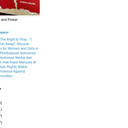
m and Power
egator
 The Right to Pray
“I
Run Away”: Abusive
s for Women and Girls in
Pembatasan Indonesia
ebebasan Media dan
 Hak Asasi Manusia di
an Rights Watch:
Violence Against
inorities
e
6)
1)
7)
7)