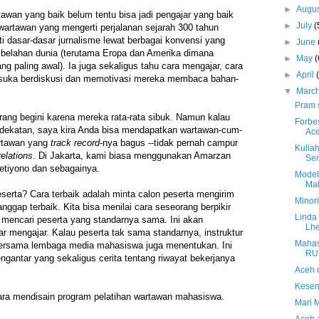
►
Augu
tawan yang baik belum tentu bisa jadi pengajar yang baik
►
July
(
wartawan yang mengerti perjalanan sejarah 300 tahun
ti dasar-dasar jurnalisme lewat berbagai konvensi yang
►
June
 belahan dunia (terutama Eropa dan Amerika dimana
►
May
(
g paling awal). Ia juga sekaligus tahu cara mengajar, cara
►
April
 suka berdiskusi dan memotivasi mereka membaca bahan-
▼
Marc
Pram 
ang begini karena mereka rata-rata sibuk. Namun kalau
Forbe
dekatan, saya kira Anda bisa mendapatkan wartawan-cum-
Ac
artawan yang
track record
-nya bagus --tidak pernah campur
Kuliah
relations
. Di Jakarta, kami biasa menggunakan Amarzan
Se
etiyono dan sebagainya.
Model
Ma
serta? Cara terbaik adalah minta calon peserta mengirim
Minor
ggap terbaik. Kita bisa menilai cara seseorang berpikir
Linda 
sa mencari peserta yang standarnya sama. Ini akan
Lh
 mengajar. Kalau peserta tak sama standarnya, instruktur
Mahas
 bersama lembaga media mahasiswa juga menentukan. Ini
RU
engantar yang sekaligus cerita tentang riwayat bekerjanya
Aceh 
Kesen
cara mendisain program pelatihan wartawan mahasiswa.
Mari 