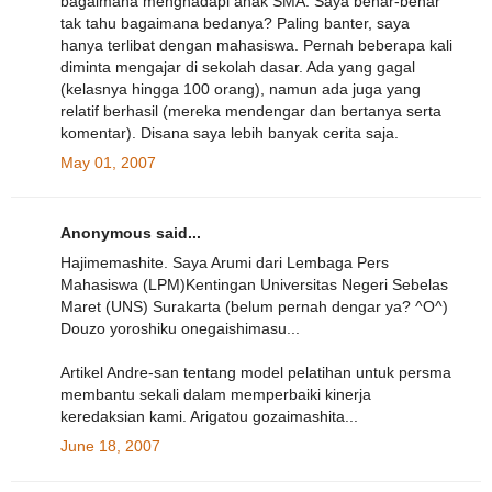
bagaimana menghadapi anak SMA. Saya benar-benar
tak tahu bagaimana bedanya? Paling banter, saya
hanya terlibat dengan mahasiswa. Pernah beberapa kali
diminta mengajar di sekolah dasar. Ada yang gagal
(kelasnya hingga 100 orang), namun ada juga yang
relatif berhasil (mereka mendengar dan bertanya serta
komentar). Disana saya lebih banyak cerita saja.
May 01, 2007
Anonymous said...
Hajimemashite. Saya Arumi dari Lembaga Pers
Mahasiswa (LPM)Kentingan Universitas Negeri Sebelas
Maret (UNS) Surakarta (belum pernah dengar ya? ^O^)
Douzo yoroshiku onegaishimasu...
Artikel Andre-san tentang model pelatihan untuk persma
membantu sekali dalam memperbaiki kinerja
keredaksian kami. Arigatou gozaimashita...
June 18, 2007