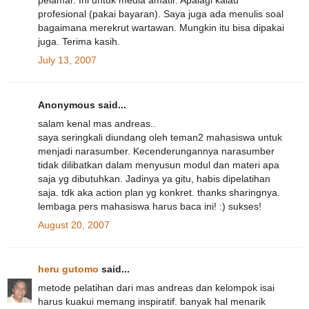
pelamar. Ini untuk media amatir. Apalagi kalau
profesional (pakai bayaran). Saya juga ada menulis soal
bagaimana merekrut wartawan. Mungkin itu bisa dipakai
juga. Terima kasih.
July 13, 2007
Anonymous said...
salam kenal mas andreas..
saya seringkali diundang oleh teman2 mahasiswa untuk
menjadi narasumber. Kecenderungannya narasumber
tidak dilibatkan dalam menyusun modul dan materi apa
saja yg dibutuhkan. Jadinya ya gitu, habis dipelatihan
saja. tdk aka action plan yg konkret. thanks sharingnya.
lembaga pers mahasiswa harus baca ini! :) sukses!
August 20, 2007
heru gutomo
said...
metode pelatihan dari mas andreas dan kelompok isai
harus kuakui memang inspiratif. banyak hal menarik