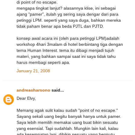
di point of no escape.
mengapa tingkat lanjut? alasannya klise, ini sebagai
ajang "pamer", itulah yg sering saya dengar dari para
petinggi LPM. seperti yang saya duga, bahkan mereka
tidak paham benar apa beda PJTL dan PJTD.
konsep awal acara ini (oleh para petinggi LPM)adalah
workshop 4hari 3malam di hotel berbintang tiga dengan
tema Human Interest. tema itu dibagi menjadi tujuh
materi, yang bahkan sampai saat ini saya tidak tahu
harus membagi seperti apa.
January 21, 2008
andreasharsono
said...
Dear Elvy,
Memang agak sulit kalau sudah "point of no escape."
Sayang sekali uang begitu banyak hanya untuk pamer.
Saya lebih memilih memakai uang buat bikin sesuatu
yang esensial. Tapi sudahlah. Mungkin lain kali, kalau
ada kesempatan lagi, dibikin sesuatu yang bermutu.