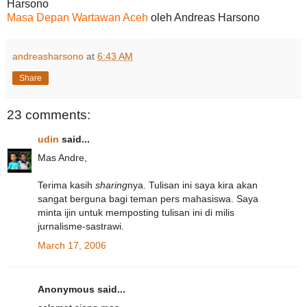
Harsono
Masa Depan Wartawan Aceh
oleh Andreas Harsono
andreasharsono
at
6:43 AM
Share
23 comments:
udin
said...
Mas Andre,
Terima kasih
sharing
nya. Tulisan ini saya kira akan
sangat berguna bagi teman pers mahasiswa. Saya
minta ijin untuk memposting tulisan ini di milis
jurnalisme-sastrawi.
March 17, 2006
Anonymous said...