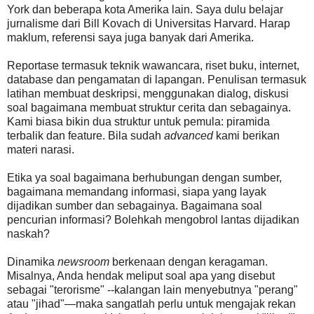
York dan beberapa kota Amerika lain. Saya dulu belajar
jurnalisme dari Bill Kovach di Universitas Harvard. Harap
maklum, referensi saya juga banyak dari Amerika.
Reportase termasuk teknik wawancara, riset buku, internet,
database dan pengamatan di lapangan. Penulisan termasuk
latihan membuat deskripsi, menggunakan dialog, diskusi
soal bagaimana membuat struktur cerita dan sebagainya.
Kami biasa bikin dua struktur untuk pemula: piramida
terbalik dan feature. Bila sudah
advanced
kami berikan
materi narasi.
Etika ya soal bagaimana berhubungan dengan sumber,
bagaimana memandang informasi, siapa yang layak
dijadikan sumber dan sebagainya. Bagaimana soal
pencurian informasi? Bolehkah mengobrol lantas dijadikan
naskah?
Dinamika
newsroom
berkenaan dengan keragaman.
Misalnya, Anda hendak meliput soal apa yang disebut
sebagai "terorisme" --kalangan lain menyebutnya "perang"
atau "jihad"—maka sangatlah perlu untuk mengajak rekan