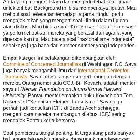
Anda yang mengerti Islam dan mengerti debat soal "jihad"
untuk terlibat. Background ini bisa memperkaya liputan. Mau
meliput soal pelecehan terhadap "agama Hindu" perlu
mengajak rekan yang mengerti soal Hindu dalam liputan
atau diskusi. Mau bicara soal "Kristenisasi" atau "Islamisasi"
ya perlu melibatkan mereka yang berasal dari agama yang
dipersoalkan itu. Mau bicara soal "nasionalisme Indonesia"
sebaiknya juga baca dari sumber-sumber yang independen.
Empat kategori ini belakangan dikembangkan oleh
Committe of Concerned Journalists
di Washington DC. Saya
juga banyak mengambil ilmu dari
International Center for
Journalists
. Saya kebetulan pernah berhubungan dengan
mereka. Orang nomor satu CCJ, Bill Kovach, adalah mentor
saya di
Nieman Foundation on Journalism at Harvard
University
. Pantau menterjemahkan buku Kovach dan Tom
Rosenstiel "Sembilan Elemen Jurnalisme." Saya juga
pernah jadi konsultan ICFJ di Banda Aceh sehingga
mengerti cara mereka membangun silabus. ICFJ sering
mengajak Pantau kerja bersama.
Soal pembicara sangat penting. Ia tergantung pada banyak
hal, antara lain waktu mereka, dana untuk mendatangkan