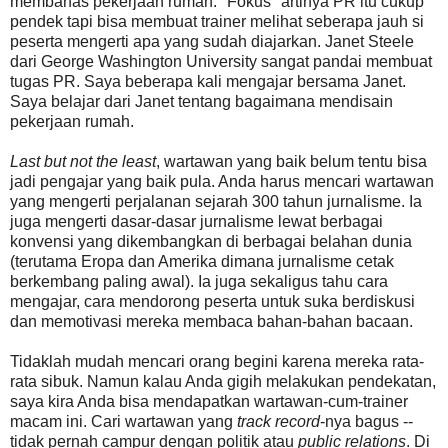
membahas pekerjaan rumah. "Fokus" artinya PR itu cukup
pendek tapi bisa membuat trainer melihat seberapa jauh si
peserta mengerti apa yang sudah diajarkan. Janet Steele
dari George Washington University sangat pandai membuat
tugas PR. Saya beberapa kali mengajar bersama Janet.
Saya belajar dari Janet tentang bagaimana mendisain
pekerjaan rumah.
Last but not the least
, wartawan yang baik belum tentu bisa
jadi pengajar yang baik pula. Anda harus mencari wartawan
yang mengerti perjalanan sejarah 300 tahun jurnalisme. Ia
juga mengerti dasar-dasar jurnalisme lewat berbagai
konvensi yang dikembangkan di berbagai belahan dunia
(terutama Eropa dan Amerika dimana jurnalisme cetak
berkembang paling awal). Ia juga sekaligus tahu cara
mengajar, cara mendorong peserta untuk suka berdiskusi
dan memotivasi mereka membaca bahan-bahan bacaan.
Tidaklah mudah mencari orang begini karena mereka rata-
rata sibuk. Namun kalau Anda gigih melakukan pendekatan,
saya kira Anda bisa mendapatkan wartawan-cum-trainer
macam ini. Cari wartawan yang
track record
-nya bagus --
tidak pernah campur dengan politik atau
public relations
. Di