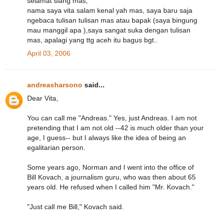
selamat siang mas,
nama saya vita salam kenal yah mas, saya baru saja
ngebaca tulisan tulisan mas atau bapak (saya bingung
mau manggil apa ),saya sangat suka dengan tulisan
mas, apalagi yang ttg aceh itu bagus bgt..
April 03, 2006
andreasharsono
said...
Dear Vita,
You can call me "Andreas." Yes, just Andreas. I am not
pretending that I am not old --42 is much older than your
age, I guess-- but I always like the idea of being an
egalitarian person.
Some years ago, Norman and I went into the office of
Bill Kovach, a journalism guru, who was then about 65
years old. He refused when I called him "Mr. Kovach."
"Just call me Bill," Kovach said.