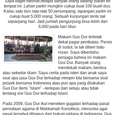
Saya kaget melihat betapa banyak orang datang ziarah ke
tempat ini. Lahan parkir mungkin cukup buat 100 buah bus.
Kalau satu bus rata-rata 50 penumpang, lapangan parkir ini
cukup buat 5,000 orang. Sebuah kunjungan tentu tak
sepanjang hari. Jadi jumlah pengunjung bisa lebih dari
5,000 pada hari libur
.
Makam Gus Dur terletak
dekat pagar pembatas. Persis
di sudut. Ia tak diberi batu
nisan. Saya diberitahu
penjaga bahwa ini makam
Gus Dur. Banyak orang
mendekati makam, berdoa
atau sekedar diam. Saya cerita pada isteri dan anak saya
soal apa jasa Gus Dur terhadap mimpin kita bersama soal
proyek bernama Indonesia atau pun apa yang dilakukan
Gus Dur demi "Islam" --terlepas dari setuju atau tidak
tentang visi Gus Dur terhadap Islam.
Pada 2009, Gus Dur ikut meneken gugatan terhadap pasal
penodaan agama di Mahkamah Konstitusi, menuntut agar
pasal tersebut dihapus dari hukum pidana di Indonesia. Gus