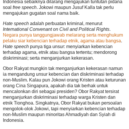
Indonesia sebaiknya dilarang mengajukan tuntutan pidana
soal
free speech
. Jokowi maupun Jusuf Kalla tak perlu
mengajukan gugatan soal nama baik.
Hate speech
adalah perbuatan kriminal, menurut
International Convenant on Civil and Political Rights
.
Negara punya tanggungjawab melarang serta menghukum
pelaku siar kebencian terhadap etnik, agama atau bangsa
.
Hate speech
punya tiga unsur: menyiarkan kebencian
terhadap agama, etnik atau bangsa tertentu; mendorong
diskriminasi; serta menganjurkan kekerasan.
Obor Rakyat mungkin tak menganjurkan kekerasan namun
ia mengandung unsur kebencian dan diskriminasi terhadap
non-Muslim. Kalau pun Jokowi orang Kristen atau keturunan
orang Cina Singapura, apakah dia tak berhak untuk
mencalonkan diri sebagai presiden? Obor Rakyat tersirat
menganjurkan diskriminasi terhadap warga Kristen dan
etnik Tionghoa. Singkatnya, Obor Rakyat bukan persoalan
mengolok-olok Jokowi, tapi menyiarkan kebencian terhadap
non-Muslim maupun minoritas Ahmadiyah dan Syiah di
Indonesia.