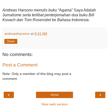
Andreas Harsono menulis buku
“Agama” Saya Adalah
Jurnalisme
serta terlibat penterjemahan dua buku Bill
Kovach dan Tom Rosenstiel ke Bahasa Indonesia
.
andreasharsono
at
8:41 AM
Share
No comments:
Post a Comment
Note: Only a member of this blog may post a
comment.
‹
›
Home
View web version