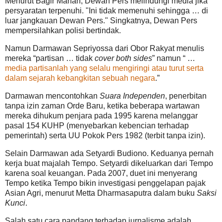
Menurut Bagir Manan, Dewan Pers melindungi media jika
persyaratan terpenuhi. "Ini tidak memenuhi sehingga … di
luar jangkauan Dewan Pers." Singkatnya, Dewan Pers
mempersilahkan polisi bertindak.
Namun Darmawan Sepriyossa dari Obor Rakyat menulis
mereka “partisan … tidak
cover both sides
” namun “ …
media partisanlah yang selalu mengiringi atau turut serta
dalam sejarah kebangkitan sebuah negara
.”
Darmawan mencontohkan
Suara Independen
, penerbitan
tanpa izin zaman Orde Baru, ketika beberapa wartawan
mereka dihukum penjara pada 1995 karena melanggar
pasal 154 KUHP (menyebarkan kebencian terhadap
pemerintah) serta UU Pokok Pers 1982 (terbit tanpa izin).
Selain Darmawan ada Setyardi Budiono. Keduanya pernah
kerja buat majalah Tempo. Setyardi dikeluarkan dari Tempo
karena soal keuangan. Pada 2007, duet ini menyerang
Tempo ketika Tempo bikin investigasi penggelapan pajak
Asian Agri, menurut Metta Dharmasaputra dalam buku
Saksi
Kunci
.
Salah satu cara pandang terhadap jurnalisme adalah