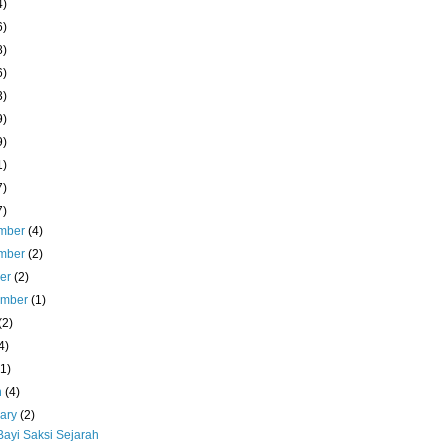
4)
6)
8)
6)
3)
9)
9)
1)
7)
7)
mber
(4)
mber
(2)
ber
(2)
ember
(1)
(2)
4)
(1)
h
(4)
uary
(2)
Bayi Saksi Sejarah