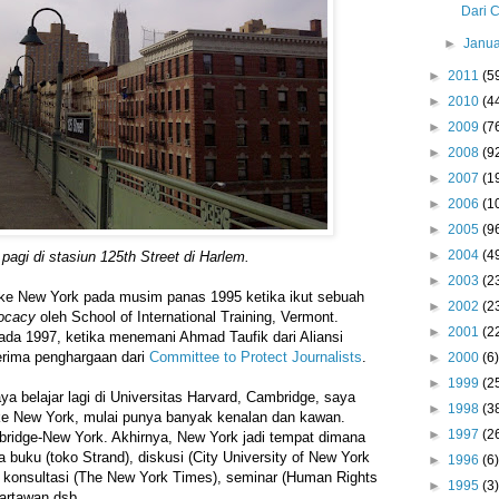
Dari C
►
Janu
►
2011
(5
►
2010
(4
►
2009
(7
►
2008
(9
►
2007
(1
►
2006
(1
►
2005
(9
►
2004
(4
pagi di stasiun 125th Street di Harlem.
►
2003
(2
 ke New York pada musim panas 1995 ketika ikut sebuah
►
2002
(2
vocacy
oleh School of International Training, Vermont.
►
2001
(2
da 1997, ketika menemani Ahmad Taufik dari Aliansi
erima penghargaan dari
Committee to Protect Journalists
.
►
2000
(6)
►
1999
(2
a belajar lagi di Universitas Harvard, Cambridge, saya
►
1998
(3
 ke New York, mulai punya banyak kenalan dan kawan.
►
1997
(2
bridge-New York. Akhirnya, New York jadi tempat dimana
a buku (toko Strand), diskusi (City University of New York
►
1996
(6)
, konsultasi (The New York Times), seminar (Human Rights
►
1995
(3)
artawan dsb.