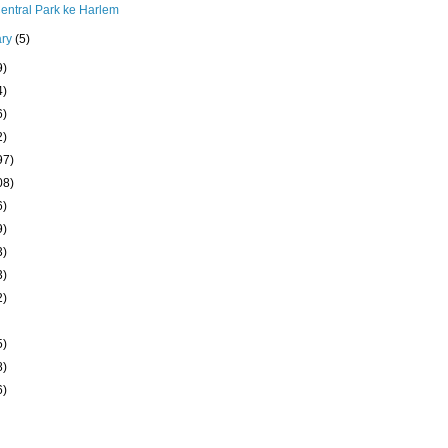
entral Park ke Harlem
ary
(5)
9)
4)
6)
2)
97)
08)
6)
9)
3)
3)
2)
5)
8)
6)