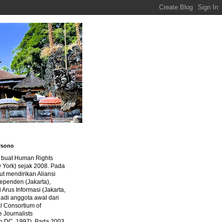
rsono
a buat Human Rights
 York) sejak 2008. Pada
ut mendirikan Aliansi
dependen (Jakarta),
di Arus Informasi (Jakarta,
jadi anggota awal dari
al Consortium of
e Journalists
n DC, 1997). Pada 2003,