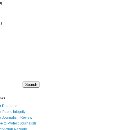
9)
1)
inks
r Database
r Public Integrity
a Journalism Review
e to Protect Journalists
or Action Network