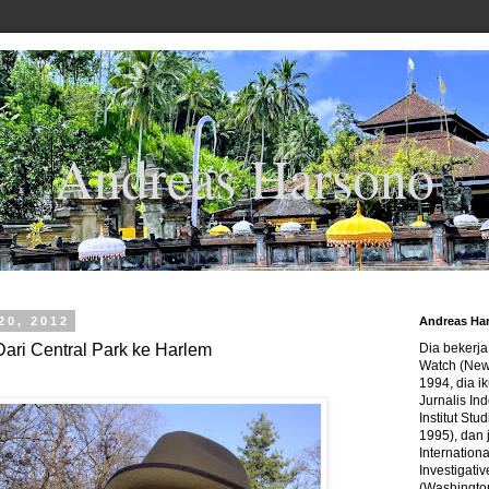
Andreas Harsono
20, 2012
Andreas Ha
Dari Central Park ke Harlem
Dia bekerj
Watch (New
1994, dia ik
Jurnalis In
Institut Stu
1995), dan 
Internation
Investigativ
(Washingto