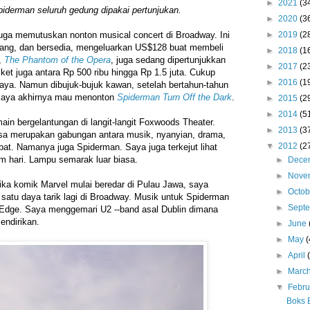
►
2021
(3
iderman seluruh gedung dipakai pertunjukan.
►
2020
(3
►
2019
(2
a juga memutuskan nonton
musical concert
di Broadway. Ini
uang, dan bersedia, mengeluarkan US$128 buat membeli
►
2018
(1
a,
The Phantom of the Opera
, juga sedang dipertunjukkan
►
2017
(2
ket juga antara Rp 500 ribu hingga Rp 1.5 juta. Cukup
►
2016
(1
aya. Namun dibujuk-bujuk kawan, setelah bertahun-tahun
 saya akhirnya mau menonton
Spiderman Turn Off the Dark
.
►
2015
(2
►
2014
(5
ain bergelantungan di langit-langit Foxwoods Theater.
►
2013
(3
sa merupakan gabungan antara musik, nyanyian, drama,
▼
2012
(2
robat. Namanya juga Spiderman. Saya juga terkejut lihat
m hari. Lampu semarak luar biasa.
►
Dece
►
Nove
ka komik Marvel mulai beredar di Pulau Jawa, saya
►
Octo
atu daya tarik lagi di Broadway. Musik untuk Spiderman
►
Sept
 Edge. Saya menggemari U2 --band asal Dublin dimana
endirikan.
►
June
►
May
(
►
April
►
Marc
▼
Febr
Boks 