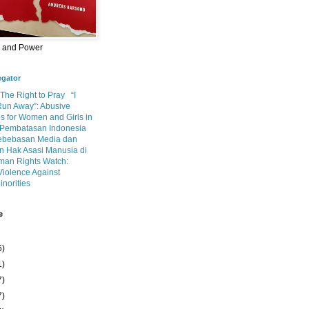
m and Power
egator
 The Right to Pray
“I
Run Away”: Abusive
s for Women and Girls in
Pembatasan Indonesia
ebebasan Media dan
 Hak Asasi Manusia di
an Rights Watch:
Violence Against
inorities
e
6)
1)
7)
7)