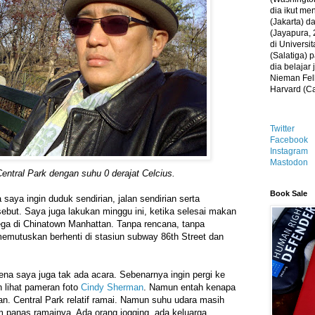
dia ikut me
(Jakarta) 
(Jayapura, 
di Universi
(Salatiga)
dia belajar
Nieman Fell
Harvard (C
Twitter
Facebook
Instagram
Mastodon
entral Park dengan suhu 0 derajat Celcius.
Book Sale
saya ingin duduk sendirian, jalan sendirian serta
sebut. Saya juga lakukan minggu ini, ketika selesai makan
ega di Chinatown Manhattan. Tanpa rencana, tanpa
 memutuskan berhenti di stasiun subway 86th Street dan
rena saya juga tak ada acara. Sebenarnya ingin pergi ke
 lihat pameran foto
Cindy Sherman
. Namun entah kenapa
rian. Central Park relatif ramai. Namun suhu udara masih
 panas ramainya. Ada orang jogging, ada keluarga