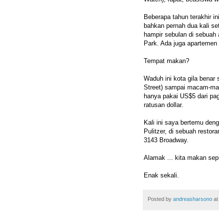
Beberapa tahun terakhir i
bahkan pernah dua kali set
hampir sebulan di sebuah a
Park. Ada juga apartemen
Tempat makan?
Waduh ini kota gila benar
Street) sampai macam-maca
hanya pakai US$5 dari pa
ratusan dollar.
Kali ini saya bertemu den
Pulitzer, di sebuah restor
3143 Broadway.
Alamak ... kita makan sep
Enak sekali.
Posted by
andreasharsono
a