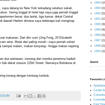
►
1994
(1
►
1993
(1)
ni, saya datang ke New York terkadang setahun sekali,
ahun. Sering tinggal di hotel tapi saya juga pernah tinggal
►
1992
(2)
partemen besar, dua lantai, tiga kamar, dekat Central
►
1991
(1
 di daerah Harlem dimana saya beberapa kali menginap.
►
1990
(3)
►
1989
(4)
►
1988
(1)
 soal makanan. Dari dim sum (Jing Fong, 20 Elizabeth
►
1987
(1)
m wine. Mulai dari paling murah --saya pernah sehari
►
1986
(1)
gi sampai malam, makan kenyang-- hingga makan sepiring
►
1982
(1)
gan dua wartawan, seorang dari mereka penerima hadiah
Search
an Itali dekat stasiun 125th Street. Namanya Bettalona di
iring kerang dengan kentang tumbuk.
Favourite L
Apakaba
Center fo
Columbi
t
5:52 AM
Committe
East Tim