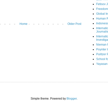
Fetisov 
Freedom
Global In
Human R
Indonesi
Home
Older Post
Internati
Journalis
Internati
Investiga
Nieman 
Poynter I
Pulitzer 
School fo
Yayasan
Simple theme. Powered by
Blogger
.