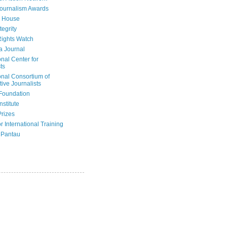
Journalism Awards
 House
tegrity
ights Watch
a Journal
onal Center for
ts
onal Consortium of
tive Journalists
Foundation
nstitute
Prizes
r International Training
 Pantau