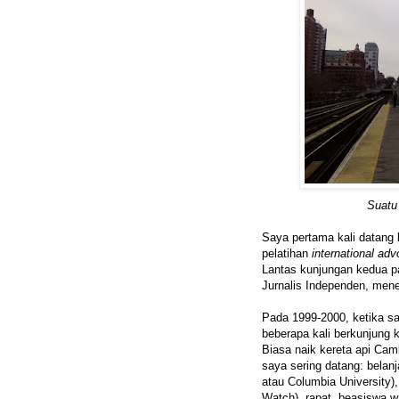
Suatu 
Saya pertama kali datang
pelatihan
international ad
Lantas kunjungan kedua pa
Jurnalis Independen, men
Pada 1999-2000, ketika say
beberapa kali berkunjung
Biasa naik kereta api Cam
saya sering datang: belanj
atau Columbia University)
Watch), rapat, beasiswa w