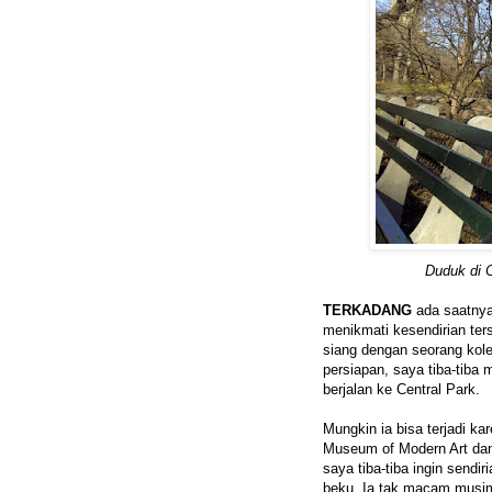
Duduk di C
TERKADANG
ada saatnya 
menikmati kesendirian ter
siang dengan seorang kol
persiapan, saya tiba-tiba
berjalan ke Central Park.
Mungkin ia bisa terjadi ka
Museum of Modern Art dan
saya tiba-tiba ingin sendi
beku. Ia tak macam musim