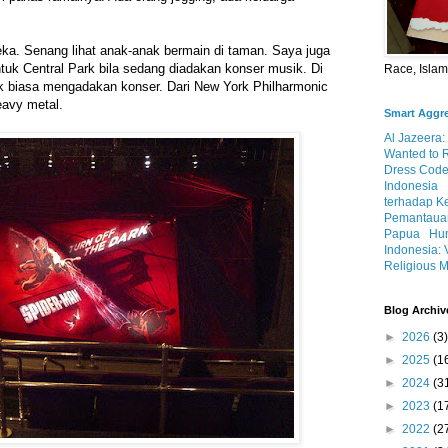
a. Senang lihat anak-anak bermain di taman. Saya juga
uk Central Park bila sedang diadakan konser musik. Di
Race, Isla
k biasa mengadakan konser. Dari New York Philharmonic
eavy metal.
Smart Aggr
Al Jazeera:
Wanted to 
Dress Code
Indonesia
terhadap K
Pemantauan
Papua
Hum
Indonesia: 
Religious M
Blog Archiv
►
2026
(3)
►
2025
(1
►
2024
(3
►
2023
(1
►
2022
(2