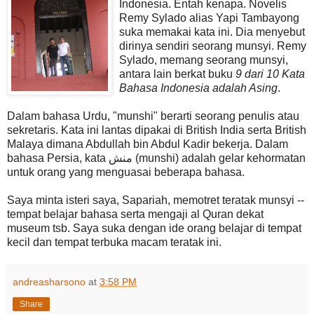
Indonesia. Entah kenapa. Novelis
Remy Sylado alias Yapi Tambayong
suka memakai kata ini. Dia menyebut
dirinya sendiri seorang munsyi. Remy
Sylado, memang seorang munsyi,
antara lain berkat buku
9 dari 10 Kata
Bahasa Indonesia adalah Asing
.
Dalam bahasa Urdu, "munshi" berarti seorang penulis atau
sekretaris. Kata ini lantas dipakai di British India serta British
Malaya dimana Abdullah bin Abdul Kadir bekerja. Dalam
bahasa Persia, kata منش (munshi) adalah gelar kehormatan
untuk orang yang menguasai beberapa bahasa.
Saya minta isteri saya, Sapariah, memotret teratak munsyi --
tempat belajar bahasa serta mengaji al Quran dekat
museum tsb. Saya suka dengan ide orang belajar di tempat
kecil dan tempat terbuka macam teratak ini.
andreasharsono
at
3:58 PM
Share