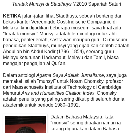
Teratak Munsyi di Stadthuys
©2010 Sapariah Saturi
KETIKA
jalan-jalan lihat Stadthuys, sebuah benteng dan
bekas kantor Vereenigde Oost-Indische Compagnie di
Melaka, kini dijadikan beberapa museum, saya lihat ada
"teratak munsyi." Munsyi adalah terminologi untuk ahli
bahasa, penterjemah, sastrawan maupun guru. Di museum
pendidikan Stadthuys, munsyi yang dijadikan contoh adalah
Abdullah bin Abdul Kadir (1796–1854), seorang guru
Melayu keturunan Hadramaut, Melayu dan Tamil, biasa
mengajar pengajian al Qur'an.
Dalam antologi
Agama Saya Adalah Jurnalisme
, saya juga
memakai istilah "munsyi" untuk Noam Chomsky, profesor
dari Massachusetts Institute of Technology di Cambridge.
Menurut
Arts and Humanities Citation Index
, Chomsky
adalah penulis yang paling sering dikutip di seluruh dunia
akademik untuk periode 1980–1992.
Dalam Bahasa Malaysia, kata
"munsyi" sering dipakai namun ia
jarang digunakan dalam Bahasa