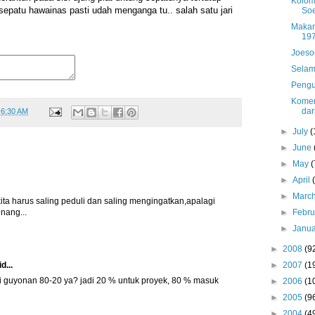
Kolom
epatu hawainas pasti udah menganga tu.. salah satu jari
So
Makam
19
Joeso
Selam
Pengu
Komen
dar
t
6:30 AM
►
July
(
►
June
►
May
(
►
April
►
Marc
ta harus saling peduli dan saling mengingatkan,apalagi
nang...
►
Febr
►
Janu
►
2008
(9
d...
►
2007
(1
ai guyonan 80-20 ya? jadi 20 % untuk proyek, 80 % masuk
►
2006
(1
►
2005
(9
►
2004
(4