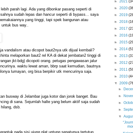
►
2021
(3
►
2020
(3
 lebih parah lagi. Ada yang dibonkar pasang seperti di
sahnya sudah lepas dan hancur seperti di bypass... saya
►
2019
(2
 pemakaiannya yang tinggi, tapi spek bangunan atau
►
2018
(1
k untuk bus way..
►
2017
(2
►
2016
(1
►
2015
(2
►
2014
(5
a vandalism atau dicopot baut2nya utk dijual kembali?
hinta melaporkan baut2 rel KA di dekat jembatan2 tinggi di
►
2013
(3
hyangan jkt-bdg) dicopoti orang. petugas pengawasan jalur
►
2012
(2
ncurinya. waktu lewat aman, bbrp saat kemudian, bautnya
►
2011
(5
kilonya lumayan, org bisa berpikir utk mencurinya saja.
►
2010
(4
▼
2009
(7
►
Dece
►
Nove
tan busway di Jelambar juga kotor dan jorok banget. Bau
ncing di sana. Sejumlah halte yang belum aktif saja sudah
►
Octo
hilang, dsb.
►
Sept
▼
Augu
“Journ
mor
erantuk pada sisi ujung plat untung sepatunya tertutup