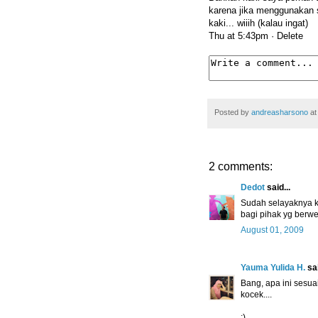
karena jika menggunakan s
kaki... wiiih (kalau ingat)
Thu at 5:43pm ·
Delete
Posted by
andreasharsono
a
2 comments:
Dedot
said...
Sudah selayaknya ki
bagi pihak yg berwe
August 01, 2009
Yauma Yulida H.
sai
Bang, apa ini sesu
kocek....
:)