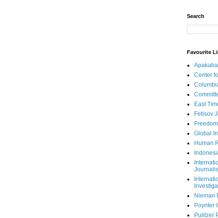
Search
Favourite L
Apakaba
Center fo
Columbi
Committe
East Tim
Fetisov 
Freedom
Global In
Human R
Indonesi
Internati
Journalis
Internati
Investiga
Nieman 
Poynter I
Pulitzer 