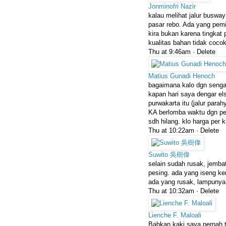
Jonminofri Nazir
kalau melihat jalur busway
pasar rebo. Ada yang pemi
kira bukan karena tingkat
kualitas bahan tidak coco
Thu at 9:46am ·
Delete
Matius Gunadi Henoch
bagaimana kalo dgn sengaj
kapan hari saya dengar els
purwakarta itu (jalur para
KA berlomba waktu dgn pe
sdh hilang. klo harga per 
Thu at 10:22am ·
Delete
Suwito 吳樹偉
selain sudah rusak, jemba
pesing. ada yang iseng ke
ada yang rusak, lampunya 
Thu at 10:32am ·
Delete
Lienche F. Maloali
Bahkan kaki saya pernah t