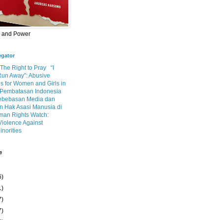
m and Power
egator
 The Right to Pray
“I
Run Away”: Abusive
s for Women and Girls in
Pembatasan Indonesia
ebebasan Media dan
 Hak Asasi Manusia di
an Rights Watch:
Violence Against
inorities
e
6)
1)
7)
7)