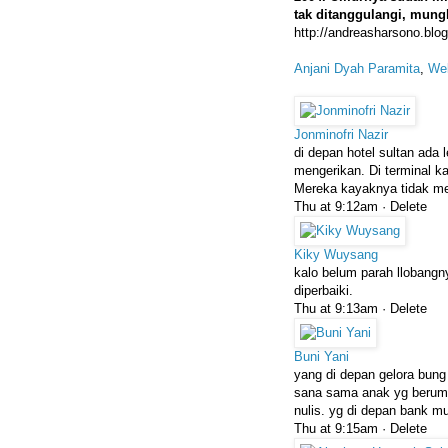
tak ditanggulangi, mung
http://andreasharsono.blo
Anjani Dyah Paramita
,
We
Jonminofri Nazir
di depan hotel sultan ada
mengerikan. Di terminal k
Mereka kayaknya tidak me
Thu at 9:12am ·
Delete
Kiky Wuysang
kalo belum parah llobang
diperbaiki.
Thu at 9:13am ·
Delete
Buni Yani
yang di depan gelora bung
sana sama anak yg berumu
nulis. yg di depan bank mu
Thu at 9:15am ·
Delete