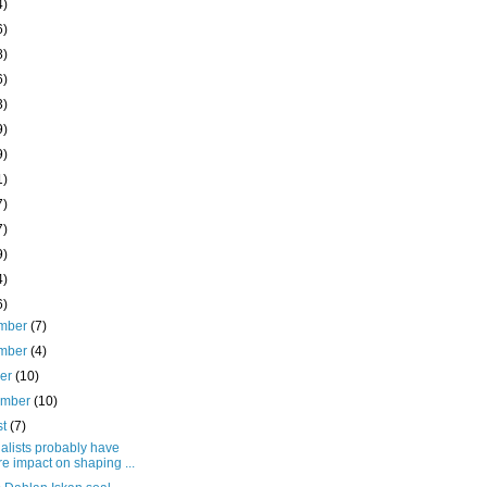
4)
6)
8)
6)
3)
9)
9)
1)
7)
7)
9)
4)
6)
mber
(7)
mber
(4)
ber
(10)
ember
(10)
st
(7)
alists probably have
e impact on shaping ...