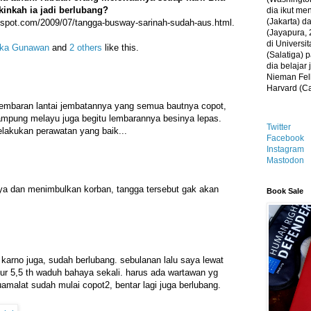
kinkah ia jadi berlubang?
dia ikut me
(Jakarta) 
gspot.com/2009/07/tangga-busway-sarinah-sudah-aus.html.
(Jayapura, 
di Universi
ka Gunawan
and
2 others
like this.
(Salatiga)
dia belajar
Nieman Fell
Harvard (C
 lembaran lantai jembatannya yang semua bautnya copot,
ampung melayu juga begitu lembarannya besinya lepas.
Twitter
lakukan perawatan yang baik...
Facebook
Instagram
Mastodon
nya dan menimbulkan korban, tangga tersebut gak akan
Book Sale
 karno juga, sudah berlubang. sebulanan lalu saya lewat
r 5,5 th waduh bahaya sekali. harus ada wartawan yg
amalat sudah mulai copot2, bentar lagi juga berlubang.