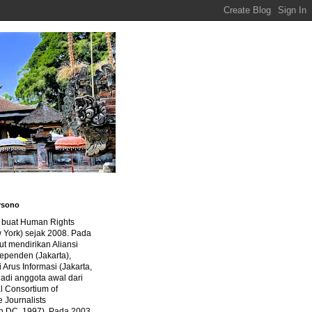
rsono
a buat Human Rights
 York) sejak 2008. Pada
ut mendirikan Aliansi
dependen (Jakarta),
di Arus Informasi (Jakarta,
jadi anggota awal dari
al Consortium of
e Journalists
n DC, 1997). Pada 2003,