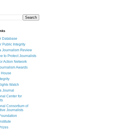
inks
r Database
r Public Integrity
a Journalism Review
e to Protect Journalists
or Action Network
Journalism Awards
 House
tegrity
ights Watch
a Journal
onal Center for
ts
onal Consortium of
tive Journalists
Foundation
nstitute
Prizes