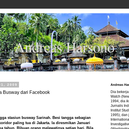
Andreas Harsono
01, 2009
Andreas Ha
a Busway dari Facebook
Dia bekerj
Watch (New
1994, dia ik
Jurnalis In
Institut Stu
1995), dan 
gga stasiun busway Sarinah. Besi tangga sebagian
Internation
koridor paling tua di Jakarta. Ia diresmikan Januari
Investigativ
a tahun. Ribuan orang melewatinya setiap hari. Bila
(Washingto