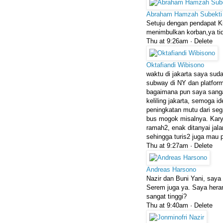
Abraham Hamzah Subekti
Setuju dengan pendapat Kik
menimbulkan korban,ya tida
Thu at 9:26am ·
Delete
Oktafiandi Wibisono
waktu di jakarta saya sud
subway di NY dan platform
bagaimana pun saya sanga
keliling jakarta, semoga 
peningkatan mutu dari seg
bus mogok misalnya. Kary
ramah2, enak ditanyai jal
sehingga turis2 juga mau 
Thu at 9:27am ·
Delete
Andreas Harsono
Nazir dan Buni Yani, saya
Serem juga ya. Saya hera
sangat tinggi?
Thu at 9:40am ·
Delete