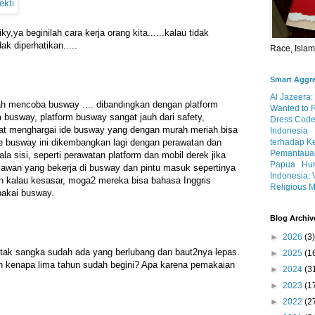
y,ya beginilah cara kerja orang kita......kalau tidak
k diperhatikan.....
Race, Isla
Smart Aggr
Al Jazeera:
ah mencoba busway .... dibandingkan dengan platform
Wanted to 
 busway, platform busway sangat jauh dari safety,
Dress Code
t menghargai ide busway yang dengan murah meriah bisa
Indonesia
terhadap K
ide busway ini dikembangkan lagi dengan perawatan dan
Pemantauan
ala sisi,
seperti perawatan platform dan mobil derek jika
Papua
Hum
awan yang bekerja di busway dan pintu masuk sepertinya
Indonesia: 
an kalau kesasar, moga2 mereka bisa bahasa Inggris
Religious M
pakai busway.
Blog Archiv
►
2026
(3)
 tak sangka sudah ada yang berlubang dan baut2nya lepas.
►
2025
(1
n kenapa lima tahun sudah begini? Apa karena pemakaian
►
2024
(3
►
2023
(1
►
2022
(2