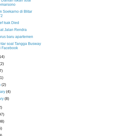
 Dahlan Iskan soal
emarsono
 Soekarno di Blitar
72
ef Isak Died
at Jalan Rendra
rus baru apartemen
tar soal Tangga Busway
i Facebook
14)
(2)
7)
(1)
h
(2)
uary
(4)
ary
(8)
2)
97)
08)
6)
9)