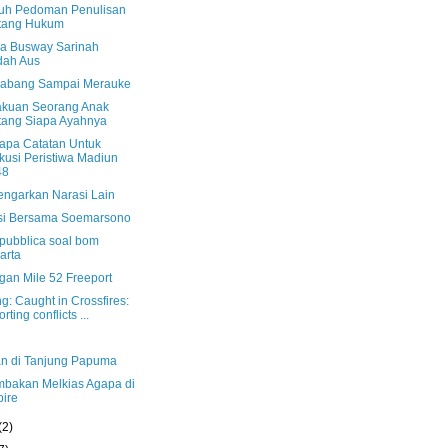
uh Pedoman Penulisan
ntang Hukum
a Busway Sarinah
dah Aus
Sabang Sampai Merauke
kuan Seorang Anak
tang Siapa Ayahnya
apa Catatan Untuk
kusi Peristiwa Madiun
48
ngarkan Narasi Lain
si Bersama Soemarsono
pubblica soal bom
arta
gan Mile 52 Freeport
: Caught in Crossfires:
rting conflicts ...
an di Tanjung Papuma
bakan Melkias Agapa di
ire
(2)