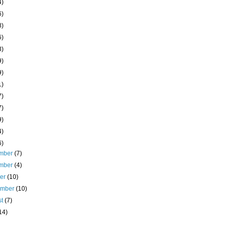
4)
6)
8)
6)
3)
9)
9)
1)
7)
7)
9)
4)
6)
mber
(7)
mber
(4)
ber
(10)
ember
(10)
st
(7)
14)