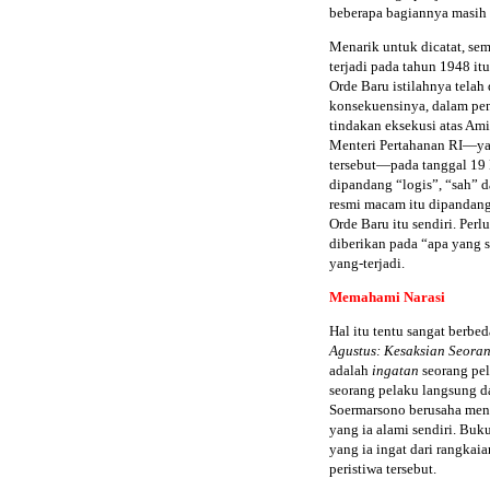
beberapa bagiannya masih 
Menarik untuk dicatat, se
terjadi pada tahun 1948 it
Orde Baru istilahnya tela
konsekuensinya, dalam peng
tindakan eksekusi atas Am
Menteri Pertahanan RI—ya
tersebut—pada tanggal 19 
dipandang “logis”, “sah” 
resmi macam itu dipandang
Orde Baru itu sendiri. Perl
diberikan pada “apa yang 
yang-terjadi.
Memahami Narasi
Hal itu tentu sangat berbe
Agustus: Kesaksian Seora
adalah
ingatan
seorang pel
seorang pelaku langsung da
Soermarsono berusaha menu
yang ia alami sendiri. Buk
yang ia ingat dari rangkaia
peristiwa tersebut.