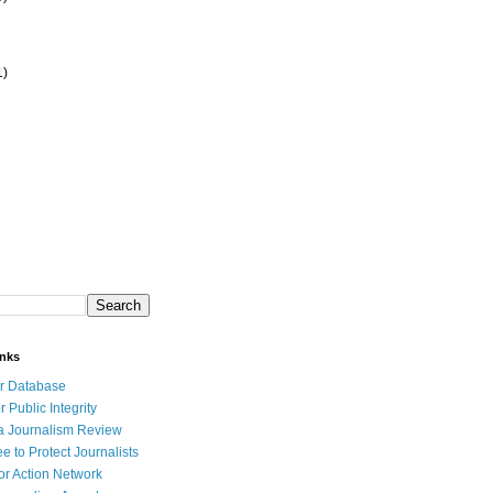
1)
inks
r Database
r Public Integrity
a Journalism Review
e to Protect Journalists
or Action Network