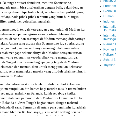
Fetisov 
. Di tengah situasi demikian, menurut Soemarsono,
Freedom
ang ada masih bisa diselesaikan dengan baik, yakni dengan
Global In
itik yang damai. Apa boleh buat, sebelum solusi politik yang
Human R
terlanjur ada pihak-pihak tertentu yang buru-buru ingin
liter untuk menyelesaikan masalah.
Indonesi
Internati
oemarsono, di tengah ketegangan yang terjadi di Madiun itu
Journalis
oedirman sempat mengirim seorang utusan khusus dari
Internati
situasi di sana, dan sesampai di Madiun memang didapatinya
Investiga
akan. Antara sang utusan dan Soemarsono juga berlangsung
Nieman 
g sangat baik, karena keduanya memang telah lama saling
Poynter I
 entah mengapa sekembalinya dari Madiun ternyata utusan
Pulitzer 
poran yang sebenarnya kepada pihak yang mengutusnya.
School fo
t di Yogyakarta memandang apa yang terjadi di Madiun
Yayasan
 kekuasaan dan memutuskan untuk menggunakan kekerasan
diun, serta menangkap mereka yang dituduh telah memimpin
uasaan di Madiun.
an pula bahwa meskipun telah dituduh merebut kekuasaan,
ngin menunjukkan diri bahwa bagi mereka musuh utama bukan
 sebangsa, melainkan Belanda. Itulah sebabnya ketika
 pemerintah para pemimpin dari Madiun itu kemudian lari ke
an Belanda di Jawa Tengah bagian utara, dengan maksud
elanda di sana. Termasuk di antara para pemimpin itu adalah
erdana Menteri RI. Ironisnya, justru ketika sedang berada di