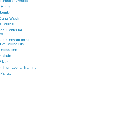
Journalism Awards
 House
tegrity
ights Watch
a Journal
onal Center for
ts
onal Consortium of
tive Journalists
Foundation
nstitute
Prizes
r International Training
 Pantau