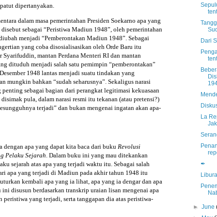
Sepul
patut dipertanyakan.
te
mentara dalam masa pemerintahan Presiden Soekarno apa yang
Tangg
u disebut sebagai “Peristiwa Madiun 1948”, oleh pemerintahan
Su
h diubah menjadi “Pemberontakan Madiun 1948”. Sebagai
Dari 
ertian yang coba disosialisasikan oleh Orde Baru itu
Penga
ir Syarifuddin, mantan Perdana Menteri RI dan mantan
ten
ng dituduh menjadi salah satu pemimpin “pemberontakan”
Beber
Desember 1948 lantas menjadi suatu tindakan yang
Dis
dan mungkin bahkan “sudah seharusnya”. Sekaligus narasi
19
 penting sebagai bagian dari perangkat legitimasi kekuasaan
Mende
u disimak pula, dalam narasi resmi itu tekanan (atau pretensi?)
Disku
sesungguhnya terjadi” dan bukan mengenai ingatan akan apa-
La Re
Jak
Seran
Penang
da dengan apa yang dapat kita baca dari buku
Revolusi
repo
ng Pelaku Sejarah
. Dalam buku ini yang mau ditekankan
✒
aku sejarah atas apa yang terjadi waktu itu. Sebagai salah
ri apa yang terjadi di Madiun pada akhir tahun 1948 itu
Libur
turkan kembali apa yang ia lihat, apa yang ia dengar dan apa
Penem
u ini disusun berdasarkan transkrip uraian lisan mengenai apa
Nab
n peristiwa yang terjadi, serta tanggapan dia atas peristiwa-
►
June