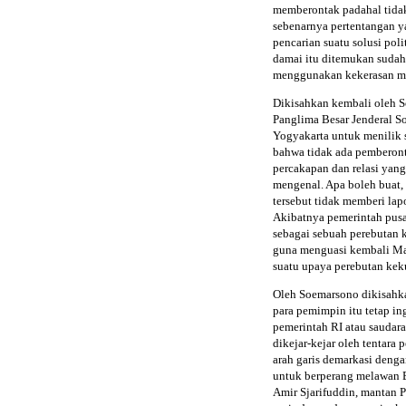
memberontak padahal tidak
sebenarnya pertentangan y
pencarian suatu solusi pol
damai itu ditemukan sudah 
menggunakan kekerasan mi
Dikisahkan kembali oleh S
Panglima Besar Jenderal S
Yogyakarta untuk menilik 
bahwa tidak ada pemberont
percakapan dan relasi yan
mengenal. Apa boleh buat,
tersebut tidak memberi la
Akibatnya pemerintah pusa
sebagai sebuah perebutan
guna menguasi kembali Ma
suatu upaya perebutan kek
Oleh Soemarsono dikisahk
para pemimpin itu tetap i
pemerintah RI atau saudara
dikejar-kejar oleh tentara
arah garis demarkasi deng
untuk berperang melawan B
Amir Sjarifuddin, mantan P