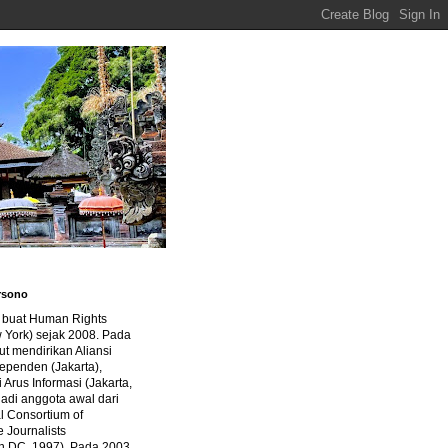
rsono
a buat Human Rights
 York) sejak 2008. Pada
ut mendirikan Aliansi
dependen (Jakarta),
di Arus Informasi (Jakarta,
jadi anggota awal dari
al Consortium of
e Journalists
n DC, 1997). Pada 2003,