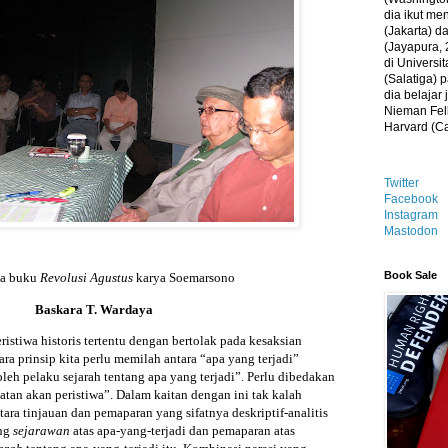
dia ikut me
(Jakarta) 
(Jayapura, 
di Universi
(Salatiga)
dia belajar
Nieman Fell
Harvard (C
Twitter
Facebook
Instagram
Mastodon
Book Sale
a buku
Revolusi Agustus
karya
Soemarsono
Baskara T. Wardaya
stiwa historis tertentu dengan bertolak pada kesaksian
ara prinsip kita perlu memilah antara “apa yang terjadi”
leh pelaku sejarah tentang apa yang terjadi”. Perlu dibedakan
gatan akan peristiwa”. Dalam kaitan dengan ini tak kalah
ara tinjauan dan pemaparan yang sifatnya deskriptif-analitis
ang
sejarawan
atas apa-yang-terjadi dan pemaparan atas