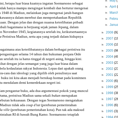
►
May
(
 ini, betapa luar biasa kuatnya ingatan Soemarsono sebagai
►
April
a tidak hanya mampu mengingat kembali dan bertutur mengenai
un 1948 di Madiun, melainkan juga mengenai jatuh-bangun
►
Marc
-kawannya dalam merebut dan mempertahankan Republik
►
Febr
aan. Dengan jelas dan dengan nuansa keterlibatan pribadi
►
Janu
mbali bagaimana ia berjuang sejak jaman Jepang, dalam
n November 1945, kegiatannya setelah itu, keikutsertaannya
►
2008
(9
r Peristiwa Madiun, serta apa yang terjadi dalam hidupnya
►
2007
(1
►
2006
(1
 bagaimana atas keterlibatannya dalam berbagai peristiwa itu
►
2005
(9
 pengasingan selama 14 tahun dan hukuman penjara Orde
►
2004
(4
 setelah itu ia harus tinggal di negeri asing, hingga kini.
►
2003
(2
lihat dengan jelas semangat yang juga luar biasa dalam
a kedaulatan rakyat Indonesia. Lepas dari apakah orang
►
2002
(2
ra-cara dan ideologi yang dipilih oleh penulisnya saat
►
2001
(2
buku ini kita akan menjadi bersikap hormat pada komitmen
►
2000
(6)
tu mendalam demi kemerdekaan negeri ini.
►
1999
(2
lam pengantar buku, ada dua argumentasi pokok yang muncul
►
1998
(3
rtama, peristiwa Madiun sama sekali
bukan
merupakan
►
1997
(2
rebutan kekuasaan. Dengan tegas Soemarsono mengatakan
 Madiun tidak ada
coup d’tat
(perebutan pemerintahan
►
1996
(6)
la ville
(perebutan pemerintahan kota). Pun tak ada maksud
►
1995
(3)
rintahan RI di bawah Bung Karno. Soemarsono tetaplah
►
1994
(1