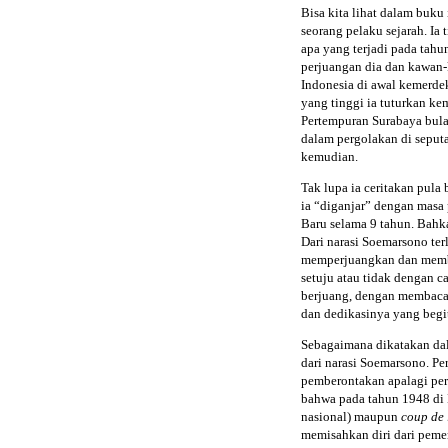
Bisa kita lihat dalam buku
seorang pelaku sejarah. I
apa yang terjadi pada tah
perjuangan dia dan kawan
Indonesia di awal kemerdek
yang tinggi ia tuturkan ke
Pertempuran Surabaya bula
dalam pergolakan di seputa
kemudian.
Tak lupa ia ceritakan pula
ia “diganjar” dengan masa
Baru selama 9 tahun. Bahkan
Dari narasi Soemarsono ter
memperjuangkan dan membel
setuju atau tidak dengan ca
berjuang, dengan membaca 
dan dedikasinya yang begi
Sebagaimana dikatakan da
dari narasi Soemarsono. Pe
pemberontakan apalagi pe
bahwa pada tahun 1948 di
nasional) maupun
coup de 
memisahkan diri dari peme