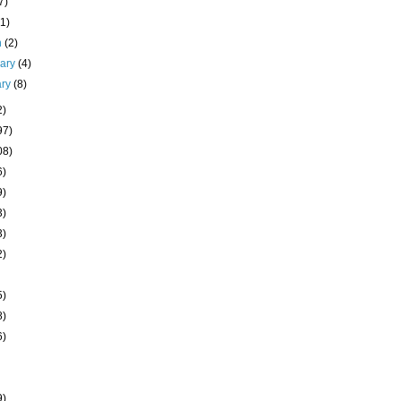
7)
(1)
h
(2)
uary
(4)
ary
(8)
2)
97)
08)
6)
9)
3)
3)
2)
5)
8)
6)
9)