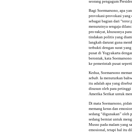
seorang pengagum Presiden
Bagi Soermarsono, apa yang
provokasi-provokasi yang 
sebagai bagian dari “teror 
menurutnya sengaja dilanc
pro-rakyat, khususnya par
tindakan politis yang dia
langkah darurat guna membe
terbukti dengan surat yan
pusat di Yogyakarta dengan
berontak, kata Soemarsono,
ke pemerintah pusat seperti
Kedua, Soemarsono meman
sebab
. Ia menuturkan bah
itu adalah apa yang disebu
disusun oleh para petinggi
Amerika Serikat untuk meng
Di mata Soemarsono, pida
memang keras dan emosiona
sedang “digunakan” oleh p
sedang berniat untuk mengh
Musso pada malam yang sa
emosional, tetapi hal itu 