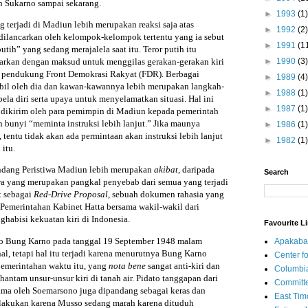
 Sukarno sampai sekarang.
►
1993
(1)
 terjadi di Madiun lebih merupakan reaksi saja atas
►
1992
(2)
dilancarkan oleh kelompok-kelompok tertentu yang ia sebut
►
1991
(1
putih” yang sedang merajalela saat itu. Teror putih itu
►
1990
(3)
arkan dengan maksud untuk menggilas gerakan-gerakan kiri
a pendukung Front Demokrasi Rakyat (FDR). Berbagai
►
1989
(4)
mbil oleh dia dan kawan-kawannya lebih merupakan langkah-
►
1988
(1)
la diri serta upaya untuk menyelamatkan situasi. Hal ini
►
1987
(1)
g dikirim oleh para pemimpin di Madiun kepada pemerintah
 bunyi “meminta instruksi lebih lanjut.” Jika maunya
►
1986
(1)
 tentu tidak akan ada permintaan akan instruksi lebih lanjut
►
1982
(1)
 itu.
dang Peristiwa Madiun lebih merupakan
akibat
, daripada
Search
wa yang merupakan pangkal penyebab dari semua yang terjadi
t sebagai
Red-Drive Proposal
, sebuah dokumen rahasia yang
 Pemerintahan Kabinet Hatta bersama wakil-wakil dari
habisi kekuatan kiri di Indonesia.
Favourite L
to Bung Karno pada tanggal 19 September 1948 malam
Apakaba
l, tetapi hal itu terjadi karena menurutnya Bung Karno
Center fo
emerintahan waktu itu, yang
nota bene
sangat anti-kiri dan
Columbi
antam unsur-unsur kiri di tanah air. Pidato tanggapan dari
Committe
ma oleh Soemarsono juga dipandang sebagai keras dan
East Tim
dilakukan karena Musso sedang marah karena dituduh