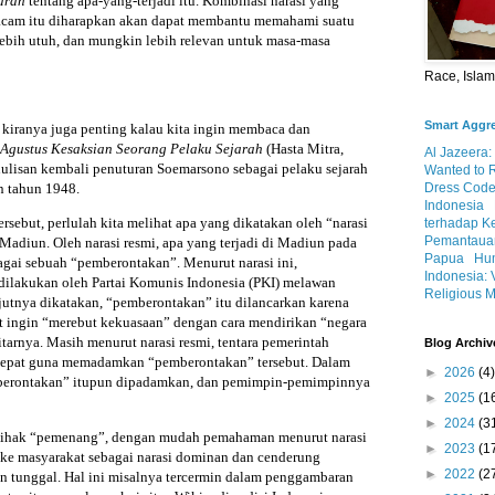
arah
tentang apa-yang-terjadi itu. Kombinasi narasi yang
macam itu diharapkan akan dapat membantu memahami suatu
 lebih utuh, dan mungkin lebih relevan untuk masa-masa
Race, Isla
Smart Aggr
kiranya juga penting kalau kita ingin membaca dan
 Agustus
Kesaksian Seorang Pelaku Sejarah
(Hasta Mitra,
Al Jazeera:
lisan kembali penuturan Soemarsono sebagai pelaku sejarah
Wanted to 
Dress Code
n tahun 1948.
Indonesia
ebut, perlulah kita melihat apa yang dikatakan oleh “narasi
terhadap K
Pemantauan
Madiun. Oleh narasi resmi, apa yang terjadi di Madiun pada
Papua
Hum
agai sebuah “pemberontakan”. Menurut narasi ini,
Indonesia: 
dilakukan oleh Partai Komunis Indonesia (PKI) melawan
Religious M
jutnya dikatakan, “pemberontakan” itu dilancarkan karena
ut ingin “merebut kekuasaan” dengan cara mendirikan “negara
tarnya. Masih menurut narasi resmi, tentara pemerintah
Blog Archiv
 cepat guna memadamkan “pemberontakan” tersebut. Dalam
►
2026
(4)
emberontakan” itupun dipadamkan, dan pemimpin-pemimpinnya
►
2025
(1
►
2024
(3
pihak “pemenang”, dengan mudah pemahaman menurut narasi
►
2023
(1
ke masyarakat sebagai narasi dominan dan cenderung
►
2022
(2
n tunggal. Hal ini misalnya tercermin dalam penggambaran