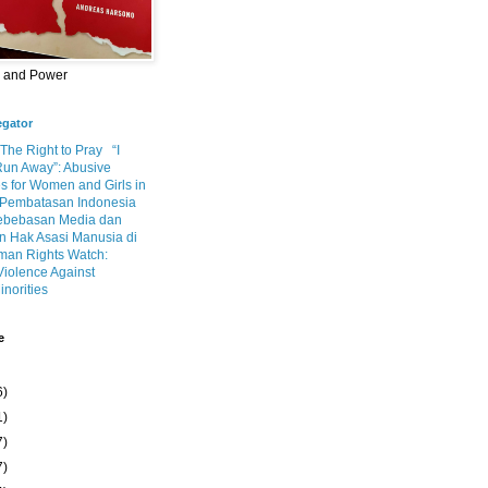
m and Power
egator
 The Right to Pray
“I
Run Away”: Abusive
s for Women and Girls in
Pembatasan Indonesia
ebebasan Media dan
 Hak Asasi Manusia di
an Rights Watch:
Violence Against
inorities
e
6)
1)
7)
7)