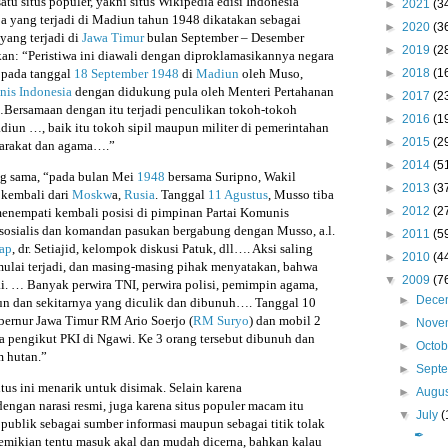
atu situs populer, yakni situs Wikipedia edisi Indonesia
►
2021
(3
pa yang terjadi di Madiun tahun 1948 dikatakan sebagai
►
2020
(3
yang terjadi di
Jawa Timur
bulan September – Desember
►
2019
(2
kan: “Peristiwa ini diawali dengan diproklamasikannya negara
 pada tanggal
18 September
1948
di
Madiun
oleh Muso,
►
2018
(1
nis Indonesia
dengan didukung pula oleh Menteri Pertahanan
►
2017
(2
ersamaan dengan itu terjadi penculikan tokoh-tokoh
►
2016
(1
diun …, baik itu tokoh sipil maupun militer di pemerintahan
►
2015
(2
arakat dan agama….”
►
2014
(5
g sama, “pada bulan Mei
1948
bersama Suripno, Wakil
►
2013
(3
, kembali dari
Moskw
a,
Rusia
. Tanggal
11 Agustus
, Musso tiba
►
2012
(2
enempati kembali posisi di pimpinan Partai Komunis
i sosialis dan komandan pasukan bergabung dengan Musso, a.l.
►
2011
(5
hap
, dr. Setiajid, kelompok diskusi Patuk, dll…. Aksi saling
►
2010
(4
lai terjadi, dan masing-masing pihak menyatakan, bahwa
▼
2009
(7
i. … Banyak perwira TNI, perwira polisi, pemimpin agama,
►
Dece
n dan sekitarnya yang diculik dan dibunuh…. Tanggal 10
ernur Jawa Timur RM Ario Soerjo (
RM Suryo
) dan mobil 2
►
Nove
sa pengikut PKI di Ngawi. Ke 3 orang tersebut dibunuh dan
►
Octo
 hutan.”
►
Sept
tus ini menarik untuk disimak. Selain karena
►
Augu
ngan narasi resmi, juga karena situs populer macam itu
▼
July
(
publik sebagai sumber informasi maupun sebagai titik tolak
✒
demikian tentu masuk akal dan mudah dicerna, bahkan kalau