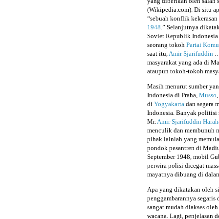
yang diberikan oleh salah s
(Wikipedia.com). Di situ a
“sebuah konflik kekerasan 
1948
.” Selanjutnya dikata
Soviet Republik Indonesia
seorang tokoh
Partai Komu
saat itu,
Amir Sjarifuddin
…B
masyarakat yang ada di Ma
ataupun tokoh-tokoh masy
Masih menurut sumber yan
Indonesia di Praha,
Musso
di
Yogyakarta
dan segera m
Indonesia. Banyak politis
Mr.
Amir Sjarifuddin Hara
menculik dan membunuh mu
pihak lainlah yang memula
pondok pesantren di Madiu
September 1948, mobil Gub
perwira polisi dicegat mas
mayatnya dibuang di dalam
Apa yang dikatakan oleh si
penggambarannya segaris de
sangat mudah diakses oleh 
wacana. Lagi, penjelasan 