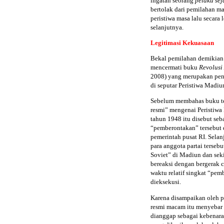
ingatan seorang
pelaku sej
bertolak dari pemilahan 
peristiwa masa lalu secara
selanjutnya.
Legitimasi Kekuasaan
Bekal pemilahan demikian 
mencermati buku
Revolusi
2008) yang merupakan penu
di seputar Peristiwa Madiu
Sebelum membahas buku ters
resmi” mengenai Peristiwa 
tahun 1948 itu disebut seb
“pemberontakan” tersebut 
pemerintah pusat RI. Selan
para anggota partai terseb
Soviet” di Madiun dan seki
bereaksi dengan bergerak
waktu relatif singkat “p
dieksekusi.
Karena disampaikan oleh 
resmi macam itu menyebar 
dianggap sebagai kebenara