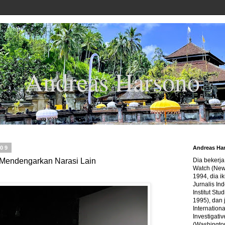
Andreas Harsono
009
Andreas Ha
Mendengarkan Narasi Lain
Dia bekerj
Watch (New
1994, dia ik
Jurnalis In
Institut Stu
1995), dan 
Internation
Investigativ
(Washingto