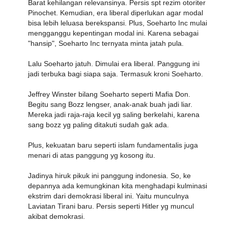
Barat kehilangan relevansinya. Persis spt rezim otoriter
Pinochet. Kemudian, era liberal diperlukan agar modal
bisa lebih leluasa berekspansi. Plus, Soeharto Inc mulai
mengganggu kepentingan modal ini. Karena sebagai
"hansip", Soeharto Inc ternyata minta jatah pula.
Lalu Soeharto jatuh. Dimulai era liberal. Panggung ini
jadi terbuka bagi siapa saja. Termasuk kroni Soeharto.
Jeffrey Winster bilang Soeharto seperti Mafia Don.
Begitu sang Bozz lengser, anak-anak buah jadi liar.
Mereka jadi raja-raja kecil yg saling berkelahi, karena
sang bozz yg paling ditakuti sudah gak ada.
Plus, kekuatan baru seperti islam fundamentalis juga
menari di atas panggung yg kosong itu.
Jadinya hiruk pikuk ini panggung indonesia. So, ke
depannya ada kemungkinan kita menghadapi kulminasi
ekstrim dari demokrasi liberal ini. Yaitu munculnya
Laviatan Tirani baru. Persis seperti Hitler yg muncul
akibat demokrasi.