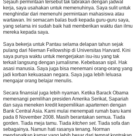
Sejauh permintaan tersebut tak tabrakan dengan jadwal
kerja, saya usahakan untuk memenuhinya. Saya sulit untuk
menghindar dari memenuhi permintaan mahasiswa atau
wartawan. Ini semacam balas budi kepada guru-guru saya,
yang selama ini sudah baik hati memberikan waktu dan ilmu
mereka kepada saya.
Saya bekerja untuk Pantau selama delapan tahun sejak
pulang dari Nieman Fellowship di Universitas Harvard. Kini
saya punya waktu untuk mengerjakan isu-isu yang tak
terkait langsung dengan jurnalisme. Kebebasan sipil. Hak
asasi manusia. Saya juga bisa menemani orang-orang yang
jadi korban kekuasaan negara. Saya juga lebih leluasa
mengajar orang belajar menulis.
Secara finansial juga lebih nyaman. Ketika Barack Obama
memenangi pemilihan presiden Amerika Serikat, Sapariah
dan saya meneken kredit kepemilikan apartemen dengan
Bank Central Asia. Kami mulai menempati rumah baru kami
pada 8 November 2008. Masih berantakan semua. Tiada
gorden. Tiada meja tamu. Tiada
kitchen set
. Tiada sofa dan
sebagainya. Namun hati rasanya tenang. Norman
mendapatkan kamar yang lebih besar dari tempat kontrakan