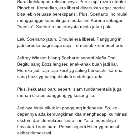
Barat kehilangan relevansinya. Persis spt rezim otoriter
Pinochet. Kemudian, era liberal diperlukan agar modal
bisa lebih leluasa berekspansi. Plus, Soeharto Inc mulai
mengganggu kepentingan modal ini. Karena sebagai
"hansip", Soeharto Inc ternyata minta jatah pula.
Lalu Soeharto jatuh. Dimulai era liberal. Panggung ini
jadi terbuka bagi siapa saja. Termasuk kroni Soeharto.
Jeffrey Winster bilang Soeharto seperti Mafia Don.
Begitu sang Bozz lengser, anak-anak buah jadi liar.
Mereka jadi raja-raja kecil yg saling berkelahi, karena
sang bozz yg paling ditakuti sudah gak ada.
Plus, kekuatan baru seperti islam fundamentalis juga
menari di atas panggung yg kosong itu.
Jadinya hiruk pikuk ini panggung indonesia. So, ke
depannya ada kemungkinan kita menghadapi kulminasi
ekstrim dari demokrasi liberal ini. Yaitu munculnya
Laviatan Tirani baru. Persis seperti Hitler yg muncul
akibat demokrasi.