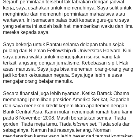
Sejauh permintaan tersebut tak tabrakan dengan jadwal
kerja, saya usahakan untuk memenuhinya. Saya sulit untuk
menghindar dari memenuhi permintaan mahasiswa atau
wartawan. Ini semacam balas budi kepada guru-guru saya,
yang selama ini sudah baik hati memberikan waktu dan ilmu
mereka kepada saya.
Saya bekerja untuk Pantau selama delapan tahun sejak
pulang dari Nieman Fellowship di Universitas Harvard. Kini
saya punya waktu untuk mengerjakan isu-isu yang tak
terkait langsung dengan jurnalisme. Kebebasan sipil. Hak
asasi manusia. Saya juga bisa menemani orang-orang yang
jadi korban kekuasaan negara. Saya juga lebih leluasa
mengajar orang belajar menulis.
Secara finansial juga lebih nyaman. Ketika Barack Obama
memenangi pemilihan presiden Amerika Serikat, Sapariah
dan saya meneken kredit kepemilikan apartemen dengan
Bank Central Asia. Kami mulai menempati rumah baru kami
pada 8 November 2008. Masih berantakan semua. Tiada
gorden. Tiada meja tamu. Tiada
kitchen set
. Tiada sofa dan
sebagainya. Namun hati rasanya tenang. Norman
mendapatkan kamar yang lebih besar dari tempat kontrakan