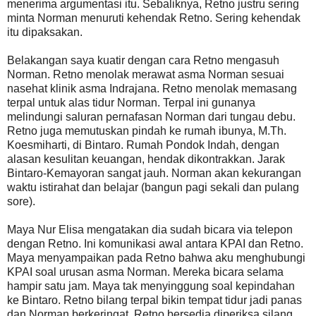
menerima argumentasi itu. Sebaliknya, Retno justru sering
minta Norman menuruti kehendak Retno. Sering kehendak
itu dipaksakan.
Belakangan saya kuatir dengan cara Retno mengasuh
Norman. Retno menolak merawat asma Norman sesuai
nasehat klinik asma Indrajana. Retno menolak memasang
terpal untuk alas tidur Norman. Terpal ini gunanya
melindungi saluran pernafasan Norman dari tungau debu.
Retno juga memutuskan pindah ke rumah ibunya, M.Th.
Koesmiharti, di Bintaro. Rumah Pondok Indah, dengan
alasan kesulitan keuangan, hendak dikontrakkan. Jarak
Bintaro-Kemayoran sangat jauh. Norman akan kekurangan
waktu istirahat dan belajar (bangun pagi sekali dan pulang
sore).
Maya Nur Elisa mengatakan dia sudah bicara via telepon
dengan Retno. Ini komunikasi awal antara KPAI dan Retno.
Maya menyampaikan pada Retno bahwa aku menghubungi
KPAI soal urusan asma Norman. Mereka bicara selama
hampir satu jam. Maya tak menyinggung soal kepindahan
ke Bintaro. Retno bilang terpal bikin tempat tidur jadi panas
dan Norman berkeringat. Retno bersedia diperiksa silang