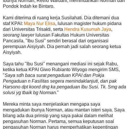
ibunya Norman, Retno Wardani, memindahkan Norman dari
Pondok Indah ke Bintaro.
Kami diterima di ruang kerja Susilahati. Dia ditemani dua
staf KPAI:
Maya Nur Elisa
, lulusan magister hukum pidana
dari Universitas Trisakti, serta
Hendra Kusumah Jaya
,
seorang lawyer
lulusan Fakultas Hukum Universitas
Pancasila. "Ibu Susi" sendiri berasal dari organisasi
perempuan Aisyiyah. Dia pernah jadi salah seorang ketua
Aisyiyah.
Saya tahu "Ibu Susi" menangani mediasi ini sejak Rabu,
ketika ketua KPAI Giwo Rubianto Wiyogo mengirim SMS,
"
Saya sdh baca surat pengaduan KPAI dan Pokja
Pengaduan n Fasilitas segera menindaklanjuti, dan pak
Harsono dpt koord dng ka pengaduan Ibu Susi. Tk. Smg ada
solusi yg tbaik bg Norman.
"
Mereka minta saya menjelaskan mengapa saya
mengadukan ibunya Norman, atau mantan isteri saya. Saya
bilang ada dua prinsip yang saya pakai dalam melihat
pengasuhan Norman. Pertama, semua keputusan soal
pengasuhan Norman harus memperhatikan kepentingan