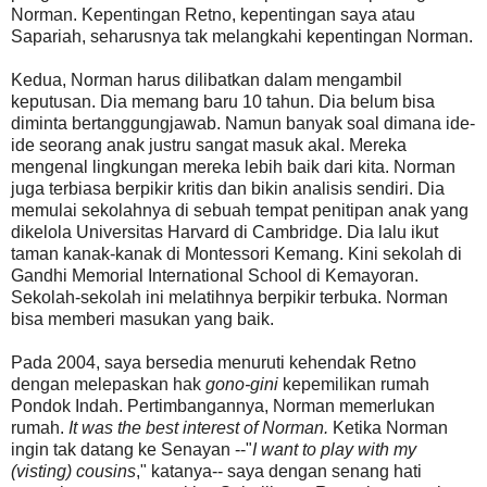
Norman. Kepentingan Retno, kepentingan saya atau
Sapariah, seharusnya tak melangkahi kepentingan Norman.
Kedua, Norman harus dilibatkan dalam mengambil
keputusan. Dia memang baru 10 tahun. Dia belum bisa
diminta bertanggungjawab. Namun banyak soal dimana ide-
ide seorang anak justru sangat masuk akal. Mereka
mengenal lingkungan mereka lebih baik dari kita. Norman
juga terbiasa berpikir kritis dan bikin analisis sendiri. Dia
memulai sekolahnya di sebuah tempat penitipan anak yang
dikelola Universitas Harvard di Cambridge. Dia lalu ikut
taman kanak-kanak di Montessori Kemang. Kini sekolah di
Gandhi Memorial International School di Kemayoran.
Sekolah-sekolah ini melatihnya berpikir terbuka. Norman
bisa memberi masukan yang baik.
Pada 2004, saya bersedia menuruti kehendak Retno
dengan melepaskan hak
gono-gini
kepemilikan rumah
Pondok Indah. Pertimbangannya, Norman memerlukan
rumah.
It was the best interest of Norman.
Ketika Norman
ingin tak datang ke Senayan --"
I want to play with my
(visting) cousins
," katanya-- saya dengan senang hati