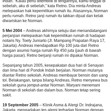
Indah. “Kalau perlu ditembok di tengahnya, kamu tinggal di
sebelah, aku di sebelah,” kata Retno. Dia minta Andreas
melepaskan hak kepemilikan rumah itu. Alasannya, Norman
perlu rumah. Retno janji rumah itu takkan dijual dan kelak
diwariskan ke Norman.
5 Mei 2004
– Andreas akhirnya setuju dan menandatangani
perjanjian melepaskan hak kepemilikan rumah di hadapan
notaris Ny. Toety Juniarto (Jl. Mampang Prapatan Raya 17,
Jakarta). Andreas mendapatkan Rp 100 juta dari Retno
dengan asumsi harga rumah Rp 450 juta (jauh di bawah
harga pasar). Retno berjanji rumah ini dipakai Norman.
Sepanjang tahun 2005, kesepakatan dua hari di Senayan
dan lima hari di Pondok Indah berjalan. Norman mulanya
diantar Retno sekolah. Andreas membayar bensin dan uang
tol. Belakangan, tanpa bilang Andreas, Retno menyewa bus
sekolah guna jemput-antar Norman. Maryani menemani
Norman di sekolah dan dalam bus. Norman tetap sering
sakit.
19 September 2005
– Klinik Asma & Alergi Dr. Indrajana,
Jakarta, mengadakan tes alergi terhadap Norman dengan