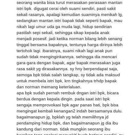
seorang wanita bisa turut merasakan perasaan mantan
istri bpk. digugat cerai oleh suami sendiri, pasti sakit
sekali rasanya, apalagi kemudian suaminya menikah lg,
sedangkan mantan istri bapak tidak seperti bapak, mau
nikah lagi umur uda ga muda lagi, hidup sendirian
pastilah sepi sekali, sehingga sikap kepada anak
menjadi posesif. jadi ketika norman bilang lebih senang
tinggal bersama bapaknya, tentunya harga dirinya lebih
tertohok lagi. ibaratnya, suami nikah lagi anak pun
sudah tidak menginginkannya. sehingga dia mencari
gara-gara dengan bapak, agar bapak merasakan juga
rasa sakit yg dirasakannya. sy hny berpendapat saja,
semoga bpk tidak salah tangkap, sy tidak ada maksud
untuk membela istri bpk, krn tingkahnya trhdp bapak
dan norman memang keterlaluan.
apa bpk sudah pernah rembuk dngan istri bpk, bicara
berdua dengan kepala dingin. pada saat istri bpk
sengaja memprovokasi bpk agar panas hati, bpk bisa
mengingat kembali kenangan2 indah bersamanya dulu.
bagaimanapun jg, bpklah yg telah memilihnya jd
pendamping hidup bpk, dan bagaimanapun jg dia ibu
kandung dari norman. tidak mungkin seorang ibu