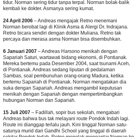
tidur. Norman sering tidur tanpa terpal. Norman bolak-balik
kembali ke dokter. Asmanya sering kumat.
24 April 2006
– Andreas mengajak Retno menemani
Norman berobat lagi di Klinik Asma & Alergi Dr. Indrajana.
Retno bicara sendiri dengan dokter Muliana. Retno tak
percaya dan merasa asma Norman bisa disembuhkan.
6 Januari 2007
– Andreas Harsono menikah dengan
Sapariah Saturi, wartawati bidang ekonomi, di Pontianak.
Mereka bertemu pada Desember 2004, saat tsunami Aceh,
di Pontianak. Andreas sedang liputan di pedalaman
Sambas, soal pembunuhan orang-orang Madura, ketika
bertemu Sapariah di Pontianak. Norman mengatakan dia
suka dengan Sapariah. Andreas mengambil keputusan
menikah dengan Sapariah dengan mempertimbangkan
hubungan Norman dan Sapariah.
15 Juli 2007
– Fadillah, sopir bus sekolah, mengabari
Andreas bahwa bus tak melayani route Pondok Indah lagi.
Route ini dianggap terlalu jauh. Kini tinggal Norman satu-
satunya murid dari Gandhi School yang tinggal di daerah
sekitar Pondok Indah. Retno menolak mengantar Norman ke