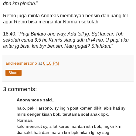
dpn km pindah.
"
Retno juga minta Andreas membayari bensin dan uang tol
agar Retno bisa mengantar Norman sekolah.
18:40: "
Pagi Bintaro one way. Ada toll jg. Sgt lancar. Toh
sekolah cuma 3.5 hr. Kamis siang udh di t4 mu. U pagi aku
antar jg bisa, km byr bensin. Mau gugat? Silahkan.
"
andreasharsono
at
8:18 PM
Share
3 comments:
Anonymous said...
halo, pak Harsono. sy ingin post komen dikit, abis hati sy
miris dengar kisah bpk, terutama soal anak bpk,
Norman.
kalo menurut sy, sifat keras mantan istri bpk, mgkn krn
dia sakit hati dan marah krn bpk nikah lg. sy sbg