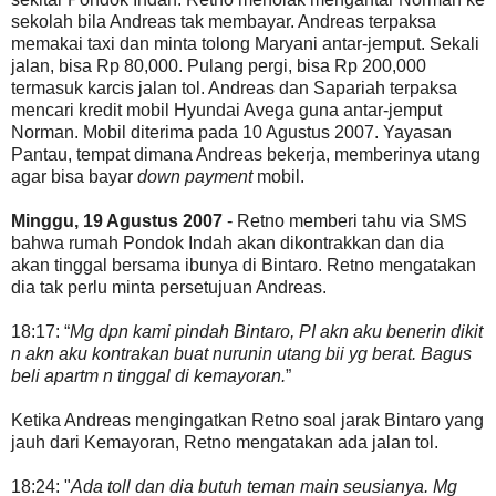
sekolah bila Andreas tak membayar. Andreas terpaksa
memakai taxi dan minta tolong Maryani antar-jemput. Sekali
jalan, bisa Rp 80,000. Pulang pergi, bisa Rp 200,000
termasuk karcis jalan tol. Andreas dan Sapariah terpaksa
mencari kredit mobil Hyundai Avega guna antar-jemput
Norman. Mobil diterima pada 10 Agustus 2007. Yayasan
Pantau, tempat dimana Andreas bekerja, memberinya utang
agar bisa bayar
down payment
mobil.
Minggu, 19 Agustus 2007
- Retno memberi tahu via SMS
bahwa rumah Pondok Indah akan dikontrakkan dan dia
akan tinggal bersama ibunya di Bintaro. Retno mengatakan
dia tak perlu minta persetujuan Andreas.
18:17: “
Mg dpn kami pindah Bintaro, PI akn aku benerin dikit
n akn aku kontrakan buat nurunin utang bii yg berat. Bagus
beli apartm n tinggal di kemayoran.
”
Ketika Andreas mengingatkan Retno soal jarak Bintaro yang
jauh dari Kemayoran, Retno mengatakan ada jalan tol.
18:24: "
Ada toll dan dia butuh teman main seusianya. Mg