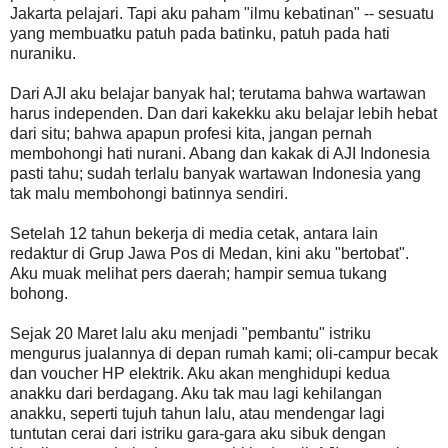
Jakarta pelajari. Tapi aku paham "ilmu kebatinan" -- sesuatu
yang membuatku patuh pada batinku, patuh pada hati
nuraniku.
Dari AJI aku belajar banyak hal; terutama bahwa wartawan
harus independen. Dan dari kakekku aku belajar lebih hebat
dari situ; bahwa apapun profesi kita, jangan pernah
membohongi hati nurani. Abang dan kakak di AJI Indonesia
pasti tahu; sudah terlalu banyak wartawan Indonesia yang
tak malu membohongi batinnya sendiri.
Setelah 12 tahun bekerja di media cetak, antara lain
redaktur di Grup Jawa Pos di Medan, kini aku "bertobat".
Aku muak melihat pers daerah; hampir semua tukang
bohong.
Sejak 20 Maret lalu aku menjadi "pembantu" istriku
mengurus jualannya di depan rumah kami; oli-campur becak
dan voucher HP elektrik. Aku akan menghidupi kedua
anakku dari berdagang. Aku tak mau lagi kehilangan
anakku, seperti tujuh tahun lalu, atau mendengar lagi
tuntutan cerai dari istriku gara-gara aku sibuk dengan