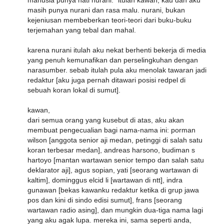
manusia punya hati nurani." itulah kawan, kau dan aku
masih punya nurani dan rasa malu. nurani, bukan
kejeniusan membeberkan teori-teori dari buku-buku
terjemahan yang tebal dan mahal.
karena nurani itulah aku nekat berhenti bekerja di media
yang penuh kemunafikan dan perselingkuhan dengan
narasumber. sebab itulah pula aku menolak tawaran jadi
redaktur [aku juga pernah ditawari posisi redpel di
sebuah koran lokal di sumut].
kawan,
dari semua orang yang kusebut di atas, aku akan
membuat pengecualian bagi nama-nama ini: porman
wilson [anggota senior aji medan, petinggi di salah satu
koran terbesar medan], andreas harsono, budiman s
hartoyo [mantan wartawan senior tempo dan salah satu
deklarator aji], agus sopian, yati [seorang wartawan di
kaltim], dominggus elcid li [wartawan di ntt], indra
gunawan [bekas kawanku redaktur ketika di grup jawa
pos dan kini di sindo edisi sumut], frans [seorang
wartawan radio asing], dan mungkin dua-tiga nama lagi
yang aku agak lupa. mereka ini, sama seperti anda,