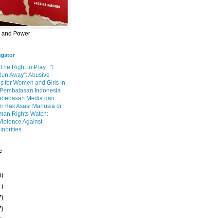
m and Power
egator
 The Right to Pray
“I
Run Away”: Abusive
s for Women and Girls in
Pembatasan Indonesia
ebebasan Media dan
 Hak Asasi Manusia di
an Rights Watch:
Violence Against
inorities
e
6)
1)
7)
7)