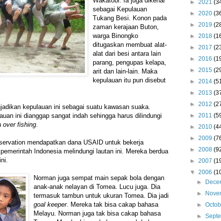
Wakatobi
. Ia juga dikenal
►
2021
(3
sebagai Kepulauan
►
2020
(3
Tukang Besi. Konon pada
►
2019
(2
zaman kerajaan Buton,
warga Binongko
►
2018
(1
ditugaskan membuat alat-
►
2017
(2
alat dari besi antara lain
►
2016
(1
parang, pengupas kelapa,
►
2015
(2
arit dan lain-lain. Maka
kepulauan itu pun disebut
►
2014
(5
►
2013
(3
►
2012
(2
jadikan kepulauan ini sebagai suatu kawasan suaka.
►
2011
(5
auan ini dianggap sangat indah sehingga harus dilindungi
u
over fishing
.
►
2010
(4
►
2009
(7
ervation mendapatkan dana USAID untuk bekerja
►
2008
(9
merintah Indonesia melindungi lautan ini. Mereka berdua
ni.
►
2007
(1
▼
2006
(1
Norman juga sempat main sepak bola dengan
►
Dece
anak-anak nelayan di Tomea. Lucu juga. Dia
►
Nove
termasuk tambun untuk ukuran Tomea. Dia jadi
goal keeper
. Mereka tak bisa cakap bahasa
►
Octo
Melayu. Norman juga tak bisa cakap bahasa
►
Sept