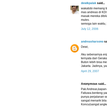
dewikpalak
said...
wakatobi memang be
mas andreas di KDI
masak mereka dibila
mules.
semoga lain waktu, k
July 12, 2006
andreasharsono
sa
Dewi,
Aku sebenarnya
enj
ternyata dari Gerak
Buton lebih bisa me
Jakarta. Jadinya, y
April 29, 2007
Anonymous said...
Pak Andreas,kapan-
Fatiuwa.benteng yan
punya perjalanan se
sangat menarik bila
Koncu(sangat angke