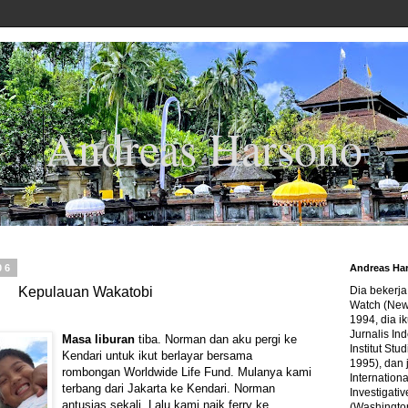
Andreas Harsono
06
Andreas Ha
Kepulauan Wakatobi
Dia bekerj
Watch (New
1994, dia ik
Jurnalis In
Masa liburan
tiba. Norman dan aku pergi ke
Institut Stu
Kendari untuk ikut berlayar bersama
1995), dan 
rombongan
Worldwide Life Fund
. Mulanya kami
Internation
terbang dari Jakarta ke Kendari. Norman
Investigativ
antusias sekali. Lalu kami naik ferry ke
(Washingto