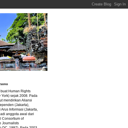
rsono
a buat Human Rights
 York) sejak 2008. Pada
ut mendirikan Aliansi
dependen (Jakarta),
di Arus Informasi (Jakarta,
jadi anggota awal dari
al Consortium of
e Journalists
n DC, 1997). Pada 2003,