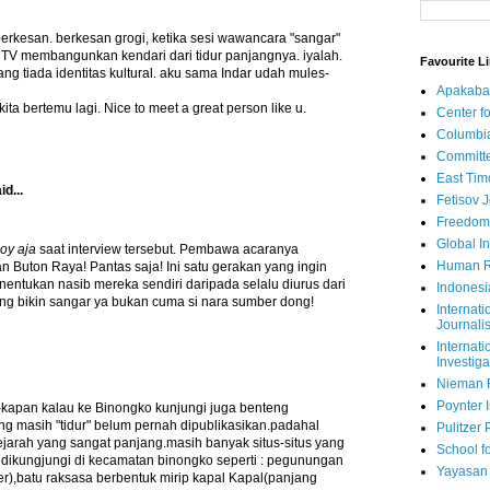
rkesan. berkesan grogi, ketika sesi wawancara "sangar"
 TV membangunkan kendari dari tidur panjangnya. iyalah.
Favourite L
ng tiada identitas kultural. aku sama Indar udah mules-
Apakaba
ita bertemu lagi. Nice to meet a great person like u.
Center fo
Columbi
Committe
East Tim
id...
Fetisov 
Freedom
Global In
oy aja
saat interview tersebut. Pembawa acaranya
Human R
an Buton Raya! Pantas saja! Ini satu gerakan yang ingin
nentukan nasib mereka sendiri daripada selalu diurus dari
Indonesi
ang bikin sangar ya bukan cuma si nara sumber dong!
Internati
Journalis
Internati
Investiga
Nieman 
Poynter I
kapan kalau ke Binongko kunjungi juga benteng
g masih "tidur" belum pernah dipublikasikan.padahal
Pulitzer 
jarah yang sangat panjang.masih banyak situs-situs yang
School fo
 dikungjungi di kecamatan binongko seperti : pegunungan
Yayasan
r),batu raksasa berbentuk mirip kapal Kapal(panjang