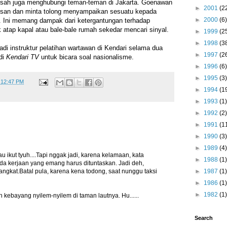
sah juga menghubungi teman-teman di Jakarta. Goenawan
►
2001
(2
san dan minta tolong menyampaikan sesuatu kepada
►
2000
(6)
. Ini memang dampak dari ketergantungan terhadap
k atap kapal atau bale-bale rumah sekedar mencari sinyal.
►
1999
(2
►
1998
(3
i instruktur pelatihan wartawan di Kendari selama dua
►
1997
(2
di
Kendari TV
untuk bicara soal nasionalisme.
►
1996
(6)
►
1995
(3)
t
12:47 PM
►
1994
(1
►
1993
(1)
►
1992
(2)
►
1991
(1
►
1990
(3)
►
1989
(4)
au ikut tyuh....Tapi nggak jadi, karena kelamaan, kata
►
1988
(1)
ada kerjaan yang emang harus dituntaskan. Jadi deh,
angkat.Batal pula, karena kena todong, saat nunggu taksi
►
1987
(1)
►
1986
(1)
►
1982
(1)
 kebayang nyilem-nyilem di taman lautnya. Hu......
Search