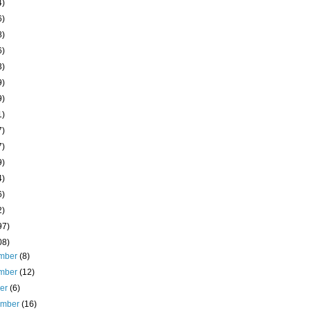
4)
6)
8)
6)
3)
9)
9)
1)
7)
7)
9)
4)
6)
2)
97)
08)
mber
(8)
mber
(12)
ber
(6)
ember
(16)