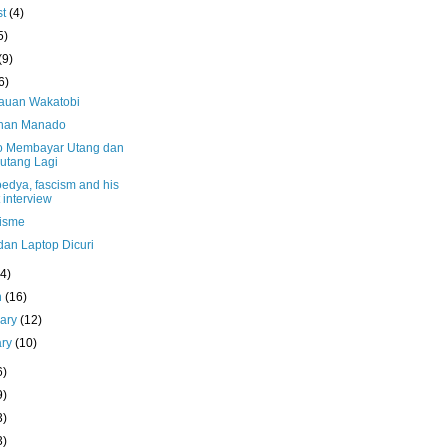
st
(4)
5)
(9)
6)
auan Wakatobi
ihan Manado
 Membayar Utang dan
utang Lagi
edya, fascism and his
t interview
isme
 dan Laptop Dicuri
(4)
h
(16)
uary
(12)
ary
(10)
6)
9)
3)
3)