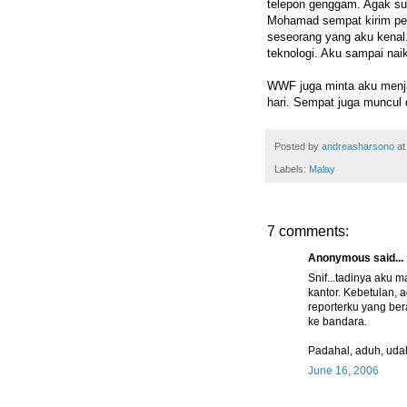
telepon genggam. Agak su
Mohamad sempat kirim pe
seseorang yang aku kenal
teknologi. Aku sampai nai
WWF juga minta aku menjad
hari. Sempat juga muncul 
Posted by
andreasharsono
a
Labels:
Malay
7 comments:
Anonymous said...
Snif...tadinya aku m
kantor. Kebetulan, 
reporterku yang ber
ke bandara.
Padahal, aduh, udah
June 16, 2006