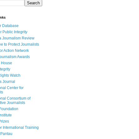
inks
r Database
r Public Integrity
a Journalism Review
e to Protect Journalists
or Action Network
Journalism Awards
 House
tegrity
ights Watch
a Journal
onal Center for
ts
onal Consortium of
tive Journalists
Foundation
nstitute
Prizes
r International Training
 Pantau