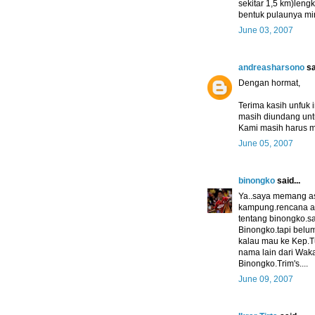
sekitar 1,5 km)len
bentuk pulaunya mir
June 03, 2007
andreasharsono
sa
Dengan hormat,
Terima kasih unfuk 
masih diundang unt
Kami masih harus m
June 05, 2007
binongko
said...
Ya..saya memang as
kampung.rencana akh
tentang binongko.s
Binongko.tapi belu
kalau mau ke Kep.Tu
nama lain dari Waka
Binongko.Trim's....
June 09, 2007