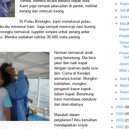
Tomea. Mereka bicara bahasa sepak bola.
►
Augu
Kami juga sempat jalan-jalan di pantai, melihat
►
July
(
kerang dan mencari keong.
►
June
Di Pulau Binongko, kami menelusuri pulau,
▼
May
(
 ibu-ibu menenun kain. Juga sempat mencicipi nasi kuning
Kepul
Binongko termasuk
supplier
senjata untuk perang antar
Pelat
u. Mereka sediakan sekitar 30,000 mata parang.
Tempo
Ber
Norman termasuk anak
Pramo
las
yang beruntung. Dia bisa
jalan dan naik kapal
Javan
dengan nyaman pada usia
Blitar
dini. Cuma di Kendari,
asmanya kumat. Mungkin
►
April
kelelahan, mungkin
►
Marc
pengaruh kasur kapuk
►
Febr
dalam kapal. Beruntung
►
Janu
kami membawa
nebulizer
dan obat-obatnya.
►
2005
(9
►
2004
(4
Masalah dalam
perjalanan? Aku kesulitan
►
2003
(2
mendapatkan sinyal
►
2002
(2