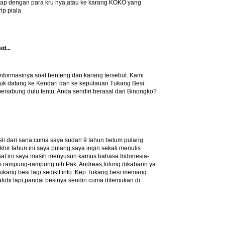
gkap dengan para kru nya,atau ke karang KOKO yang
ip piala
id...
informasinya soal benteng dan karang tersebut. Kami
uk datang ke Kendari dan ke kepulauan Tukang Besi.
enabung dulu tentu. Anda sendiri berasal dari Binongko?
li dari sana.cuma saya sudah 9 tahun belum pulang
ir tahun ini saya pulang,saya ingin sekali menulis
aat ini saya masih menyusun kamus bahasa Indonesia-
m rampung-rampung nih.Pak, Andreas,tolong dikabarin ya
kang besi lagi.sedikit info..Kep.Tukang besi memang
tobi tapi,pandai besinya sendiri cuma ditemukan di