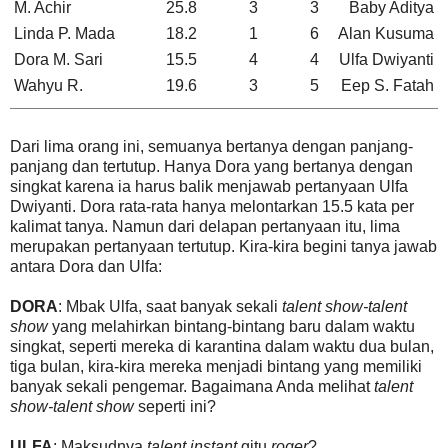
M. Achir
25.8
3
3
Baby Aditya
Linda P. Mada
18.2
1
6
Alan Kusuma
Dora M. Sari
15.5
4
4
Ulfa Dwiyanti
Wahyu R.
19.6
3
5
Eep S. Fatah
Dari lima orang ini, semuanya bertanya dengan panjang-
panjang dan tertutup. Hanya Dora yang bertanya dengan
singkat karena ia harus balik menjawab pertanyaan Ulfa
Dwiyanti. Dora rata-rata hanya melontarkan 15.5 kata per
kalimat tanya. Namun dari delapan pertanyaan itu, lima
merupakan pertanyaan tertutup. Kira-kira begini tanya jawab
antara Dora dan Ulfa:
DORA
: Mbak Ulfa, saat banyak sekali
talent show-talent
show
yang melahirkan bintang-bintang baru dalam waktu
singkat, seperti mereka di karantina dalam waktu dua bulan,
tiga bulan, kira-kira mereka menjadi bintang yang memiliki
banyak sekali pengemar. Bagaimana Anda melihat
talent
show-talent show
seperti ini?
ULFA
: Maksudnya
talent instant
gitu
roger
?