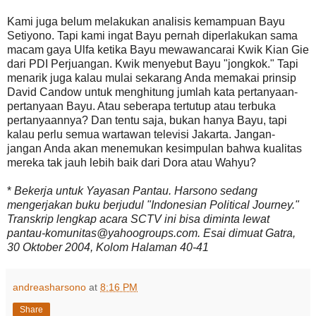
Kami juga belum melakukan analisis kemampuan Bayu
Setiyono. Tapi kami ingat Bayu pernah diperlakukan sama
macam gaya Ulfa ketika Bayu mewawancarai Kwik Kian Gie
dari PDI Perjuangan. Kwik menyebut Bayu "jongkok." Tapi
menarik juga kalau mulai sekarang Anda memakai prinsip
David Candow untuk menghitung jumlah kata pertanyaan-
pertanyaan Bayu. Atau seberapa tertutup atau terbuka
pertanyaannya? Dan tentu saja, bukan hanya Bayu, tapi
kalau perlu semua wartawan televisi Jakarta. Jangan-
jangan Anda akan menemukan kesimpulan bahwa kualitas
mereka tak jauh lebih baik dari Dora atau Wahyu?
*
Bekerja untuk Yayasan Pantau. Harsono sedang
mengerjakan buku berjudul "Indonesian Political Journey."
Transkrip lengkap acara SCTV ini bisa diminta lewat
pantau-komunitas@yahoogroups.com. Esai dimuat
Gatra,
30 Oktober 2004, Kolom Halaman 40-41
andreasharsono
at
8:16 PM
Share