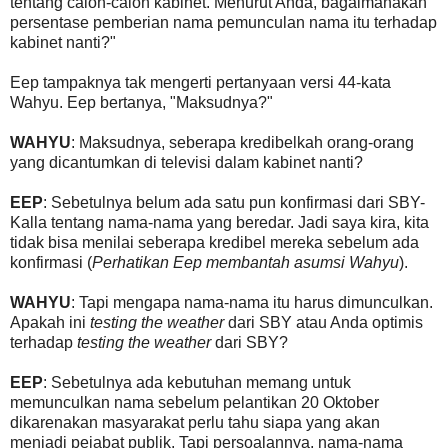
tentang calon-calon kabinet. Menurut Anda, bagaimanakah
persentase pemberian nama pemunculan nama itu terhadap
kabinet nanti?"
Eep tampaknya tak mengerti pertanyaan versi 44-kata
Wahyu. Eep bertanya, "Maksudnya?"
WAHYU
: Maksudnya, seberapa kredibelkah orang-orang
yang dicantumkan di televisi dalam kabinet nanti?
EEP
: Sebetulnya belum ada satu pun konfirmasi dari SBY-
Kalla tentang nama-nama yang beredar. Jadi saya kira, kita
tidak bisa menilai seberapa kredibel mereka sebelum ada
konfirmasi (
Perhatikan Eep membantah asumsi Wahyu
).
WAHYU
: Tapi mengapa nama-nama itu harus dimunculkan.
Apakah ini
testing the weather
dari SBY atau Anda optimis
terhadap
testing the weather
dari SBY?
EEP
: Sebetulnya ada kebutuhan memang untuk
memunculkan nama sebelum pelantikan 20 Oktober
dikarenakan masyarakat perlu tahu siapa yang akan
menjadi pejabat publik. Tapi persoalannya, nama-nama