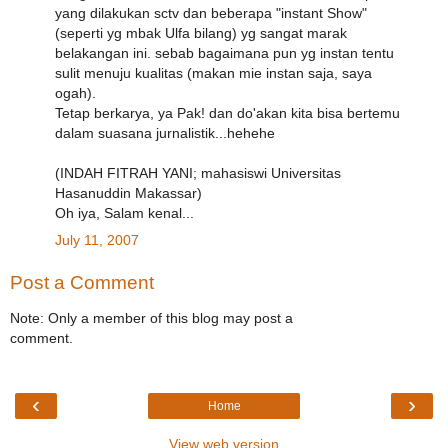
yang dilakukan sctv dan beberapa "instant Show"
(seperti yg mbak Ulfa bilang) yg sangat marak
belakangan ini. sebab bagaimana pun yg instan tentu
sulit menuju kualitas (makan mie instan saja, saya
ogah).
Tetap berkarya, ya Pak! dan do'akan kita bisa bertemu
dalam suasana jurnalistik...hehehe
(INDAH FITRAH YANI; mahasiswi Universitas
Hasanuddin Makassar)
Oh iya, Salam kenal...
July 11, 2007
Post a Comment
Note: Only a member of this blog may post a
comment.
‹
›
Home
View web version