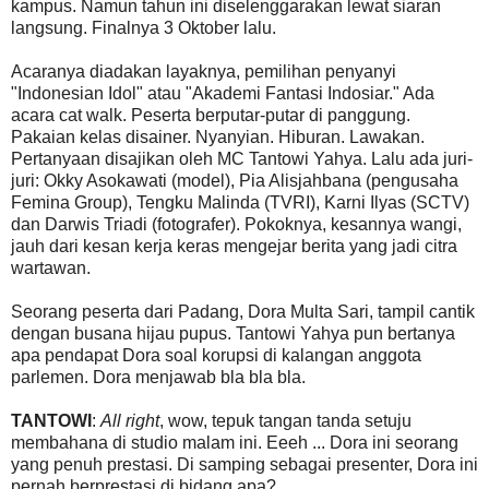
kampus. Namun tahun ini diselenggarakan lewat siaran
langsung. Finalnya 3 Oktober lalu.
Acaranya diadakan layaknya, pemilihan penyanyi
"Indonesian Idol" atau "Akademi Fantasi Indosiar." Ada
acara cat walk. Peserta berputar-putar di panggung.
Pakaian kelas disainer. Nyanyian. Hiburan. Lawakan.
Pertanyaan disajikan oleh MC Tantowi Yahya. Lalu ada juri-
juri: Okky Asokawati (model), Pia Alisjahbana (pengusaha
Femina Group), Tengku Malinda (TVRI), Karni Ilyas (SCTV)
dan Darwis Triadi (fotografer). Pokoknya, kesannya wangi,
jauh dari kesan kerja keras mengejar berita yang jadi citra
wartawan.
Seorang peserta dari Padang, Dora Multa Sari, tampil cantik
dengan busana hijau pupus. Tantowi Yahya pun bertanya
apa pendapat Dora soal korupsi di kalangan anggota
parlemen. Dora menjawab bla bla bla.
TANTOWI
:
All right
, wow, tepuk tangan tanda setuju
membahana di studio malam ini. Eeeh ... Dora ini seorang
yang penuh prestasi. Di samping sebagai presenter, Dora ini
pernah berprestasi di bidang apa?