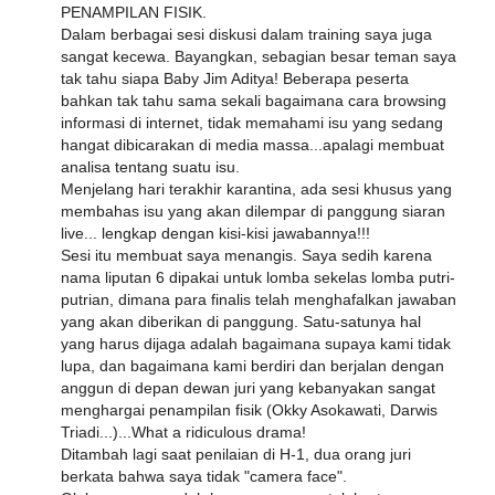
PENAMPILAN FISIK.
Dalam berbagai sesi diskusi dalam training saya juga
sangat kecewa. Bayangkan, sebagian besar teman saya
tak tahu siapa Baby Jim Aditya! Beberapa peserta
bahkan tak tahu sama sekali bagaimana cara browsing
informasi di internet, tidak memahami isu yang sedang
hangat dibicarakan di media massa...apalagi membuat
analisa tentang suatu isu.
Menjelang hari terakhir karantina, ada sesi khusus yang
membahas isu yang akan dilempar di panggung siaran
live... lengkap dengan kisi-kisi jawabannya!!!
Sesi itu membuat saya menangis. Saya sedih karena
nama liputan 6 dipakai untuk lomba sekelas lomba putri-
putrian, dimana para finalis telah menghafalkan jawaban
yang akan diberikan di panggung. Satu-satunya hal
yang harus dijaga adalah bagaimana supaya kami tidak
lupa, dan bagaimana kami berdiri dan berjalan dengan
anggun di depan dewan juri yang kebanyakan sangat
menghargai penampilan fisik (Okky Asokawati, Darwis
Triadi...)...What a ridiculous drama!
Ditambah lagi saat penilaian di H-1, dua orang juri
berkata bahwa saya tidak "camera face".