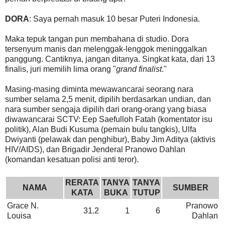
DORA
: Saya pernah masuk 10 besar Puteri Indonesia.
Maka tepuk tangan pun membahana di studio. Dora
tersenyum manis dan melenggak-lenggok meninggalkan
panggung. Cantiknya, jangan ditanya. Singkat kata, dari 13
finalis, juri memilih lima orang "
grand finalist
."
Masing-masing diminta mewawancarai seorang nara
sumber selama 2,5 menit, dipilih berdasarkan undian, dan
nara sumber sengaja dipilih dari orang-orang yang biasa
diwawancarai SCTV: Eep Saefulloh Fatah (komentator isu
politik), Alan Budi Kusuma (pemain bulu tangkis), Ulfa
Dwiyanti (pelawak dan penghibur), Baby Jim Aditya (aktivis
HIV/AIDS), dan Brigadir Jenderal Pranowo Dahlan
(komandan kesatuan polisi anti teror).
RERATA
TANYA
TANYA
NAMA
SUMBER
KATA
BUKA
TUTUP
Grace N.
Pranowo
31.2
1
6
Louisa
Dahlan