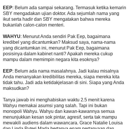
EEP
: Belum ada sampai sekarang. Termasuk ketika kemarin
SBY mengadakan ujian doktor. Ada sejumlah nama yang
ikut serta hadir dan SBY mengatakan bahwa mereka
bukanlah calon-calon menteri.
WAHYU
: Menurut Anda sendiri Pak Eep, bagaimana
kredibel yang dicantumkan? Maksud saya, nama-nama
yang dicantumkan ini, menurut Pak Eep, bagaimana
posisinya dalam kabinet nanti? Apakah mereka cukup
mampu dalam memimpin negara kita esoknya?
EEP
: Belum ada nama masalahnya. Jadi kalau misalnya
Anda menanyakan kredibilitas mereka, siapa mereka kita
tidak tahu. Jadi ada ketidakjelasan di sini. Siapa yang Anda
maksudkan?
Tanya jawab ini menghabiskan waktu 2.5 menit karena
Wahyu memakai asumsi yang salah. Tapi ini bukan
monopoli Wahyu. Wahyu dan kawan-kawannya semua
menunjukkan kesan sok pintar, agresif, serta tak mampu
mewakili audiens dalam wawancara. Grace Natalie Louisa
dan Linda Puteri Mada bertanya enam pertanyaan dan