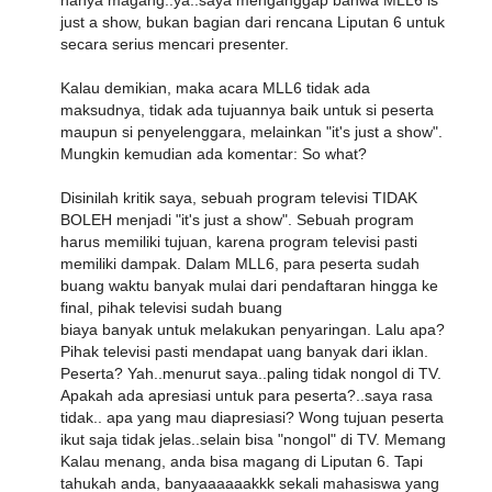
hanya magang..ya..saya menganggap bahwa MLL6 is
just a show, bukan bagian dari rencana Liputan 6 untuk
secara serius mencari presenter.
Kalau demikian, maka acara MLL6 tidak ada
maksudnya, tidak ada tujuannya baik untuk si peserta
maupun si penyelenggara, melainkan "it's just a show".
Mungkin kemudian ada komentar: So what?
Disinilah kritik saya, sebuah program televisi TIDAK
BOLEH menjadi "it's just a show". Sebuah program
harus memiliki tujuan, karena program televisi pasti
memiliki dampak. Dalam MLL6, para peserta sudah
buang waktu banyak mulai dari pendaftaran hingga ke
final, pihak televisi sudah buang
biaya banyak untuk melakukan penyaringan. Lalu apa?
Pihak televisi pasti mendapat uang banyak dari iklan.
Peserta? Yah..menurut saya..paling tidak nongol di TV.
Apakah ada apresiasi untuk para peserta?..saya rasa
tidak.. apa yang mau diapresiasi? Wong tujuan peserta
ikut saja tidak jelas..selain bisa "nongol" di TV. Memang
Kalau menang, anda bisa magang di Liputan 6. Tapi
tahukah anda, banyaaaaaakkk sekali mahasiswa yang