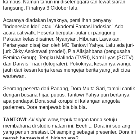
kampus. Namun tahun ini diselenggarakan lewat siaran
langsung. Finalnya 3 Oktober lalu.
Acaranya diadakan layaknya, pemilihan penyanyi
"Indonesian Idol" atau "Akademi Fantasi Indosiar." Ada
acara cat walk. Peserta berputar-putar di panggung.
Pakaian kelas disainer. Nyanyian. Hiburan. Lawakan.
Pertanyaan disajikan oleh MC Tantowi Yahya. Lalu ada juri-
juri: Okky Asokawati (model), Pia Alisjahbana (pengusaha
Femina Group), Tengku Malinda (TVRI), Karni Ilyas (SCTV)
dan Darwis Triadi (fotografer). Pokoknya, kesannya wangi,
jauh dari kesan kerja keras mengejar berita yang jadi citra
wartawan.
Seorang peserta dari Padang, Dora Multa Sari, tampil cantik
dengan busana hijau pupus. Tantowi Yahya pun bertanya
apa pendapat Dora soal korupsi di kalangan anggota
parlemen. Dora menjawab bla bla bla.
TANTOWI
:
All right
, wow, tepuk tangan tanda setuju
membahana di studio malam ini. Eeeh ... Dora ini seorang
yang penuh prestasi. Di samping sebagai presenter, Dora ini
pernah berprestasi di bidang apa?