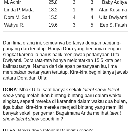
M. Achir
25.8
3
3
Baby Aditya
Linda P. Mada
18.2
1
6
Alan Kusuma
Dora M. Sari
15.5
4
4
Ulfa Dwiyanti
Wahyu R.
19.6
3
5
Eep S. Fatah
Dari lima orang ini, semuanya bertanya dengan panjang-
panjang dan tertutup. Hanya Dora yang bertanya dengan
singkat karena ia harus balik menjawab pertanyaan Ulfa
Dwiyanti. Dora rata-rata hanya melontarkan 15.5 kata per
kalimat tanya. Namun dari delapan pertanyaan itu, lima
merupakan pertanyaan tertutup. Kira-kira begini tanya jawab
antara Dora dan Ulfa:
DORA
: Mbak Ulfa, saat banyak sekali
talent show-talent
show
yang melahirkan bintang-bintang baru dalam waktu
singkat, seperti mereka di karantina dalam waktu dua bulan,
tiga bulan, kira-kira mereka menjadi bintang yang memiliki
banyak sekali pengemar. Bagaimana Anda melihat
talent
show-talent show
seperti ini?
ULFA
: Maksudnya
talent instant
gitu
roger
?