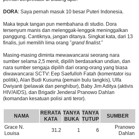
DORA
: Saya pernah masuk 10 besar Puteri Indonesia.
Maka tepuk tangan pun membahana di studio. Dora
tersenyum manis dan melenggak-lenggok meninggalkan
panggung. Cantiknya, jangan ditanya. Singkat kata, dari 13
finalis, juri memilih lima orang "
grand finalist
."
Masing-masing diminta mewawancarai seorang nara
sumber selama 2,5 menit, dipilih berdasarkan undian, dan
nara sumber sengaja dipilih dari orang-orang yang biasa
diwawancarai SCTV: Eep Saefulloh Fatah (komentator isu
politik), Alan Budi Kusuma (pemain bulu tangkis), Ulfa
Dwiyanti (pelawak dan penghibur), Baby Jim Aditya (aktivis
HIV/AIDS), dan Brigadir Jenderal Pranowo Dahlan
(komandan kesatuan polisi anti teror).
RERATA
TANYA
TANYA
NAMA
SUMBER
KATA
BUKA
TUTUP
Grace N.
Pranowo
31.2
1
6
Louisa
Dahlan