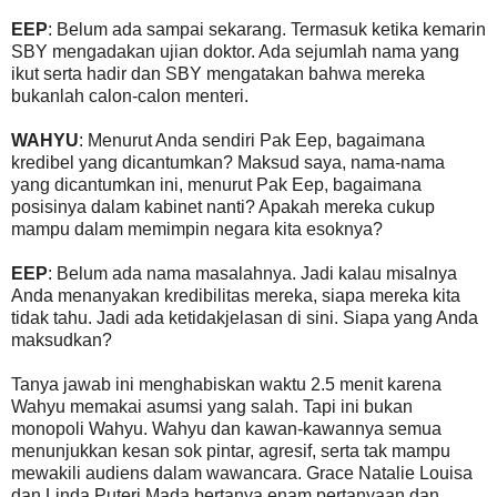
EEP
: Belum ada sampai sekarang. Termasuk ketika kemarin
SBY mengadakan ujian doktor. Ada sejumlah nama yang
ikut serta hadir dan SBY mengatakan bahwa mereka
bukanlah calon-calon menteri.
WAHYU
: Menurut Anda sendiri Pak Eep, bagaimana
kredibel yang dicantumkan? Maksud saya, nama-nama
yang dicantumkan ini, menurut Pak Eep, bagaimana
posisinya dalam kabinet nanti? Apakah mereka cukup
mampu dalam memimpin negara kita esoknya?
EEP
: Belum ada nama masalahnya. Jadi kalau misalnya
Anda menanyakan kredibilitas mereka, siapa mereka kita
tidak tahu. Jadi ada ketidakjelasan di sini. Siapa yang Anda
maksudkan?
Tanya jawab ini menghabiskan waktu 2.5 menit karena
Wahyu memakai asumsi yang salah. Tapi ini bukan
monopoli Wahyu. Wahyu dan kawan-kawannya semua
menunjukkan kesan sok pintar, agresif, serta tak mampu
mewakili audiens dalam wawancara. Grace Natalie Louisa
dan Linda Puteri Mada bertanya enam pertanyaan dan