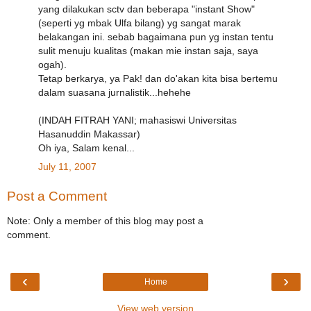
yang dilakukan sctv dan beberapa "instant Show"
(seperti yg mbak Ulfa bilang) yg sangat marak
belakangan ini. sebab bagaimana pun yg instan tentu
sulit menuju kualitas (makan mie instan saja, saya
ogah).
Tetap berkarya, ya Pak! dan do'akan kita bisa bertemu
dalam suasana jurnalistik...hehehe
(INDAH FITRAH YANI; mahasiswi Universitas
Hasanuddin Makassar)
Oh iya, Salam kenal...
July 11, 2007
Post a Comment
Note: Only a member of this blog may post a
comment.
‹
›
Home
View web version