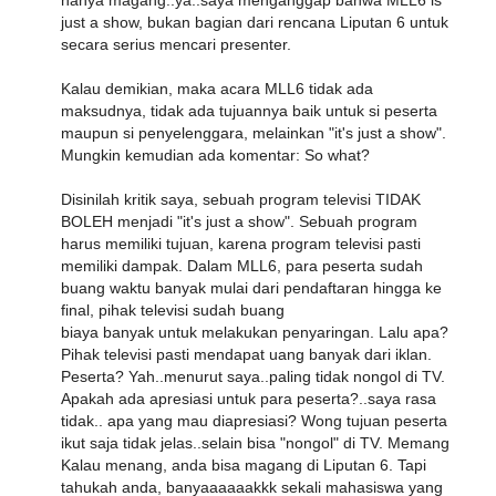
hanya magang..ya..saya menganggap bahwa MLL6 is
just a show, bukan bagian dari rencana Liputan 6 untuk
secara serius mencari presenter.
Kalau demikian, maka acara MLL6 tidak ada
maksudnya, tidak ada tujuannya baik untuk si peserta
maupun si penyelenggara, melainkan "it's just a show".
Mungkin kemudian ada komentar: So what?
Disinilah kritik saya, sebuah program televisi TIDAK
BOLEH menjadi "it's just a show". Sebuah program
harus memiliki tujuan, karena program televisi pasti
memiliki dampak. Dalam MLL6, para peserta sudah
buang waktu banyak mulai dari pendaftaran hingga ke
final, pihak televisi sudah buang
biaya banyak untuk melakukan penyaringan. Lalu apa?
Pihak televisi pasti mendapat uang banyak dari iklan.
Peserta? Yah..menurut saya..paling tidak nongol di TV.
Apakah ada apresiasi untuk para peserta?..saya rasa
tidak.. apa yang mau diapresiasi? Wong tujuan peserta
ikut saja tidak jelas..selain bisa "nongol" di TV. Memang
Kalau menang, anda bisa magang di Liputan 6. Tapi
tahukah anda, banyaaaaaakkk sekali mahasiswa yang