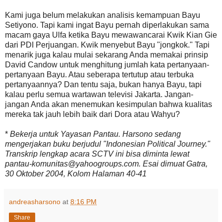
Kami juga belum melakukan analisis kemampuan Bayu
Setiyono. Tapi kami ingat Bayu pernah diperlakukan sama
macam gaya Ulfa ketika Bayu mewawancarai Kwik Kian Gie
dari PDI Perjuangan. Kwik menyebut Bayu "jongkok." Tapi
menarik juga kalau mulai sekarang Anda memakai prinsip
David Candow untuk menghitung jumlah kata pertanyaan-
pertanyaan Bayu. Atau seberapa tertutup atau terbuka
pertanyaannya? Dan tentu saja, bukan hanya Bayu, tapi
kalau perlu semua wartawan televisi Jakarta. Jangan-
jangan Anda akan menemukan kesimpulan bahwa kualitas
mereka tak jauh lebih baik dari Dora atau Wahyu?
*
Bekerja untuk Yayasan Pantau. Harsono sedang
mengerjakan buku berjudul "Indonesian Political Journey."
Transkrip lengkap acara SCTV ini bisa diminta lewat
pantau-komunitas@yahoogroups.com. Esai dimuat
Gatra,
30 Oktober 2004, Kolom Halaman 40-41
andreasharsono
at
8:16 PM
Share