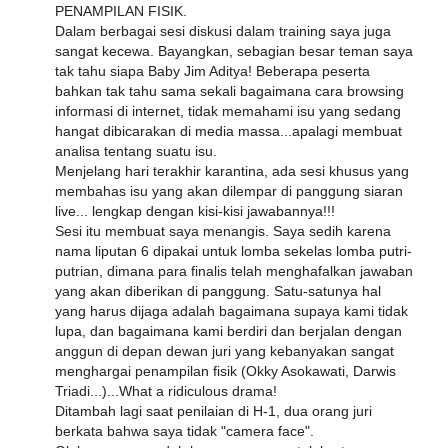
PENAMPILAN FISIK.
Dalam berbagai sesi diskusi dalam training saya juga
sangat kecewa. Bayangkan, sebagian besar teman saya
tak tahu siapa Baby Jim Aditya! Beberapa peserta
bahkan tak tahu sama sekali bagaimana cara browsing
informasi di internet, tidak memahami isu yang sedang
hangat dibicarakan di media massa...apalagi membuat
analisa tentang suatu isu.
Menjelang hari terakhir karantina, ada sesi khusus yang
membahas isu yang akan dilempar di panggung siaran
live... lengkap dengan kisi-kisi jawabannya!!!
Sesi itu membuat saya menangis. Saya sedih karena
nama liputan 6 dipakai untuk lomba sekelas lomba putri-
putrian, dimana para finalis telah menghafalkan jawaban
yang akan diberikan di panggung. Satu-satunya hal
yang harus dijaga adalah bagaimana supaya kami tidak
lupa, dan bagaimana kami berdiri dan berjalan dengan
anggun di depan dewan juri yang kebanyakan sangat
menghargai penampilan fisik (Okky Asokawati, Darwis
Triadi...)...What a ridiculous drama!
Ditambah lagi saat penilaian di H-1, dua orang juri
berkata bahwa saya tidak "camera face".