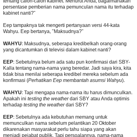
tentang calon-calon kabinet. Menurut Anda, bagaimanakah
persentase pemberian nama pemunculan nama itu terhadap
kabinet nanti?"
Eep tampaknya tak mengerti pertanyaan versi 44-kata
Wahyu. Eep bertanya, "Maksudnya?"
WAHYU
: Maksudnya, seberapa kredibelkah orang-orang
yang dicantumkan di televisi dalam kabinet nanti?
EEP
: Sebetulnya belum ada satu pun konfirmasi dari SBY-
Kalla tentang nama-nama yang beredar. Jadi saya kira, kita
tidak bisa menilai seberapa kredibel mereka sebelum ada
konfirmasi (
Perhatikan Eep membantah asumsi Wahyu
).
WAHYU
: Tapi mengapa nama-nama itu harus dimunculkan.
Apakah ini
testing the weather
dari SBY atau Anda optimis
terhadap
testing the weather
dari SBY?
EEP
: Sebetulnya ada kebutuhan memang untuk
memunculkan nama sebelum pelantikan 20 Oktober
dikarenakan masyarakat perlu tahu siapa yang akan
menjadi pejabat publik. Tapi persoalannya, nama-nama