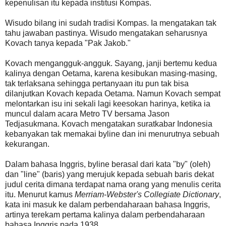
kepenulisan itu kepada institusi Kompas.
Wisudo bilang ini sudah tradisi Kompas. Ia mengatakan tak
tahu jawaban pastinya. Wisudo mengatakan seharusnya
Kovach tanya kepada "Pak Jakob."
Kovach mengangguk-angguk. Sayang, janji bertemu kedua
kalinya dengan Oetama, karena kesibukan masing-masing,
tak terlaksana sehingga pertanyaan itu pun tak bisa
dilanjutkan Kovach kepada Oetama. Namun Kovach sempat
melontarkan isu ini sekali lagi keesokan harinya, ketika ia
muncul dalam acara Metro TV bersama Jason
Tedjasukmana. Kovach mengatakan suratkabar Indonesia
kebanyakan tak memakai byline dan ini menurutnya sebuah
kekurangan.
Dalam bahasa Inggris, byline berasal dari kata "by" (oleh)
dan "line" (baris) yang merujuk kepada sebuah baris dekat
judul cerita dimana terdapat nama orang yang menulis cerita
itu. Menurut kamus
Merriam-Webster's Collegiate Dictionary
,
kata ini masuk ke dalam perbendaharaan bahasa Inggris,
artinya terekam pertama kalinya dalam perbendaharaan
bahasa Inggris pada 1938.