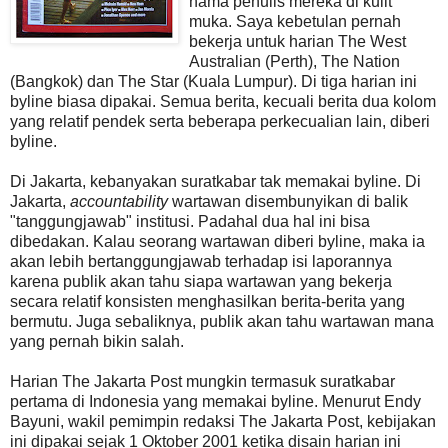
nama penulis mereka di kulit
muka. Saya kebetulan pernah
bekerja untuk harian The West
Australian (Perth), The Nation
(Bangkok) dan The Star (Kuala Lumpur). Di tiga harian ini
byline biasa dipakai. Semua berita, kecuali berita dua kolom
yang relatif pendek serta beberapa perkecualian lain, diberi
byline.
Di Jakarta, kebanyakan suratkabar tak memakai byline. Di
Jakarta,
accountability
wartawan disembunyikan di balik
"tanggungjawab" institusi. Padahal dua hal ini bisa
dibedakan. Kalau seorang wartawan diberi byline, maka ia
akan lebih bertanggungjawab terhadap isi laporannya
karena publik akan tahu siapa wartawan yang bekerja
secara relatif konsisten menghasilkan berita-berita yang
bermutu. Juga sebaliknya, publik akan tahu wartawan mana
yang pernah bikin salah.
Harian The Jakarta Post mungkin termasuk suratkabar
pertama di Indonesia yang memakai byline. Menurut Endy
Bayuni, wakil pemimpin redaksi The Jakarta Post, kebijakan
ini dipakai sejak 1 Oktober 2001 ketika disain harian ini