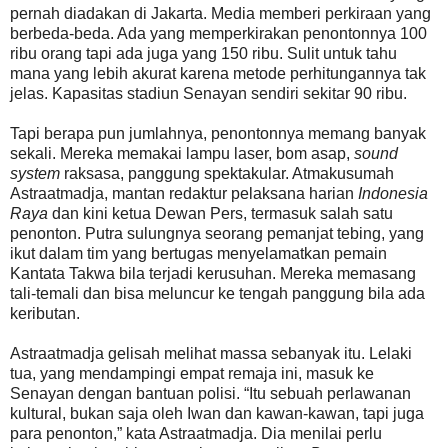
pernah diadakan di Jakarta. Media memberi perkiraan yang
berbeda-beda. Ada yang memperkirakan penontonnya 100
ribu orang tapi ada juga yang 150 ribu. Sulit untuk tahu
mana yang lebih akurat karena metode perhitungannya tak
jelas. Kapasitas stadiun Senayan sendiri sekitar 90 ribu.
Tapi berapa pun jumlahnya, penontonnya memang banyak
sekali. Mereka memakai lampu laser, bom asap,
sound
system
raksasa, panggung spektakular. Atmakusumah
Astraatmadja, mantan redaktur pelaksana harian
Indonesia
Raya
dan kini ketua Dewan Pers, termasuk salah satu
penonton. Putra sulungnya seorang pemanjat tebing, yang
ikut dalam tim yang bertugas menyelamatkan pemain
Kantata Takwa bila terjadi kerusuhan. Mereka memasang
tali-temali dan bisa meluncur ke tengah panggung bila ada
keributan.
Astraatmadja gelisah melihat massa sebanyak itu. Lelaki
tua, yang mendampingi empat remaja ini, masuk ke
Senayan dengan bantuan polisi. “Itu sebuah perlawanan
kultural, bukan saja oleh Iwan dan kawan-kawan, tapi juga
para penonton,” kata Astraatmadja. Dia menilai perlu