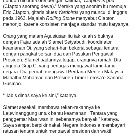
London dicorat-coret dengan kalimat, “
Clapton is god
(Clapton seorang dewa).” Mereka yang anonim itu memuja
Eric Clapton, gitaris blues
Yardbirds
yang muncul di Inggris
pada 1963. Majalah
Rolling Stone
menyebut Clapton
menonjol karena konsisten menjaga standar mutu karyanya.
Orang yang malam Agustusan itu tak kalah sibuknya
dengan Fajar adalah Slamet Setyabudi, koordinator
keamanan Oi, yang sehari-hari bekerja sebagai tentara
dengan pangkat sersan dua dari Pasukan Pengawal
Presiden. Slamet badannya tegap, orangnya ramah. Dia
anggota Grup C, yang bertugas mengawal tamu-tamu
negara. Dia pernah mengawal Perdana Menteri Malaysia
Mahathir Mohamad dan Presiden Timor Lorosa’e Xanana
Gusmao.
“Habis dinas saya ke sini,” katanya.
Slamet sesekali membawa rekan-rekannya ke
Leuwinanggung untuk bantu keamanan. “Tentara yang
penggemar Mas Iwan ini sebenarnya banyak,” katanya.
Saya sempat berpikir nakal. Negara Indonesia membayari
ratusan tentara untuk mengawal presiden dan wakil