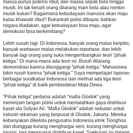
massa punya potensi ribut, dari massa sepak bola hingga
musik. Ini tak berarti orang dilarang main bola atau nonton
musik bukan? Bagaimana kebudayaan manusia akan maju
kalau khawatir ribut? Bukankah polisi dibayar, bahkan
negara diadakan, agar kebudayaan bisa maju, agar
demokrasi bisa berkembang?
Lebih susah lagi. Di Indonesia, banyak orang malas berpikir,
banyak wartawan malas melakukan reportase, dan lebih
banyak lagi orang yang suka mengembangkan teori “pihak
ketiga.” Di mana-mana ada teori ini. Buruh dilarang
demonstrasi karena ditunggangi “pihak ketiga.” Mahasiswa
bikin rusuh karena “pihak ketiga.” Saya mempelajari laporan
berbagai suratkabar Indonesia dan melihat ada tiga teori
“pihak ketiga” di balik pembredelan Mata Dewa.
“Pihak ketiga” pertama adalah “mafia Glodok” yang
meminjam tangan polisi untuk mematahkan gaya distribusi
kaset ala Sofyan Ali. “Mafia Glodok” adalah sebutan untuk
industri rekaman yang berpusat di Glodok, Jakarta. Mereka
kebanyakan dikelola pengusaha Indonesia etnik Tionghoa
dan dianggap kurang menghargai seni, kurang menghargai
musisi, tapi menguasai distribusi kaset. Spekulasi ini datang