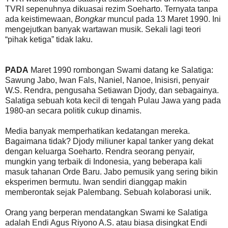
TVRI sepenuhnya dikuasai rezim Soeharto. Ternyata tanpa
ada keistimewaan,
Bongkar
muncul pada 13 Maret 1990. Ini
mengejutkan banyak wartawan musik. Sekali lagi teori
“pihak ketiga” tidak laku.
PADA
Maret 1990 rombongan Swami datang ke Salatiga:
Sawung Jabo, Iwan Fals, Naniel, Nanoe, Inisisri, penyair
W.S. Rendra, pengusaha Setiawan Djody, dan sebagainya.
Salatiga sebuah kota kecil di tengah Pulau Jawa yang pada
1980-an secara politik cukup dinamis.
Media banyak memperhatikan kedatangan mereka.
Bagaimana tidak? Djody miliuner kapal tanker yang dekat
dengan keluarga Soeharto. Rendra seorang penyair,
mungkin yang terbaik di Indonesia, yang beberapa kali
masuk tahanan Orde Baru. Jabo pemusik yang sering bikin
eksperimen bermutu. Iwan sendiri dianggap makin
memberontak sejak Palembang. Sebuah kolaborasi unik.
Orang yang berperan mendatangkan Swami ke Salatiga
adalah Endi Agus Riyono A.S. atau biasa disingkat Endi