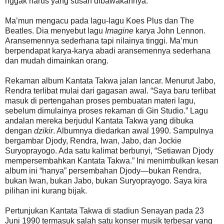
nggak harus yang susah dibawakannya.”
Ma’mun mengacu pada lagu-lagu Koes Plus dan The
Beatles. Dia menyebut lagu
Imagine
karya John Lennon.
Aransemennya sederhana tapi nilainya tinggi. Ma’mun
berpendapat karya-karya abadi aransemennya sederhana
dan mudah dimainkan orang.
Rekaman album Kantata Takwa jalan lancar. Menurut Jabo,
Rendra terlibat mulai dari gagasan awal. “Saya baru terlibat
masuk di pertengahan proses pembuatan materi lagu,
sebelum dimulainya proses rekaman di Gin Studio.” Lagu
andalan mereka berjudul Kantata Takwa yang dibuka
dengan
dzikir
. Albumnya diedarkan awal 1990. Sampulnya
bergambar Djody, Rendra, Iwan, Jabo, dan Jockie
Suryoprayogo. Ada satu kalimat berbunyi, “Setiawan Djody
mempersembahkan Kantata Takwa.” Ini menimbulkan kesan
album ini “hanya” persembahan Djody—bukan Rendra,
bukan Iwan, bukan Jabo, bukan Suryoprayogo. Saya kira
pilihan ini kurang bijak.
Pertunjukan Kantata Takwa di stadiun Senayan pada 23
Juni 1990 termasuk salah satu konser musik terbesar yang