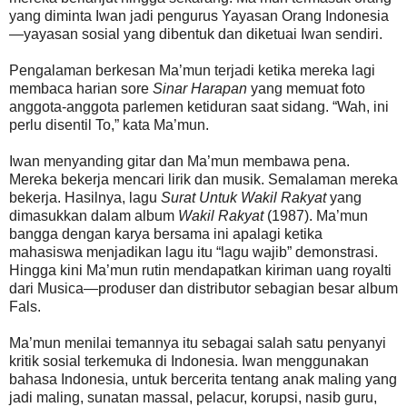
yang diminta Iwan jadi pengurus Yayasan Orang Indonesia
—yayasan sosial yang dibentuk dan diketuai Iwan sendiri.
Pengalaman berkesan Ma’mun terjadi ketika mereka lagi
membaca harian sore
Sinar Harapan
yang memuat foto
anggota-anggota parlemen ketiduran saat sidang. “Wah, ini
perlu disentil To,” kata Ma’mun.
Iwan menyanding gitar dan Ma’mun membawa pena.
Mereka bekerja mencari lirik dan musik. Semalaman mereka
bekerja. Hasilnya, lagu
Surat Untuk Wakil Rakyat
yang
dimasukkan dalam album
Wakil Rakyat
(1987). Ma’mun
bangga dengan karya bersama ini apalagi ketika
mahasiswa menjadikan lagu itu “lagu wajib” demonstrasi.
Hingga kini Ma’mun rutin mendapatkan kiriman uang royalti
dari Musica—produser dan distributor sebagian besar album
Fals.
Ma’mun menilai temannya itu sebagai salah satu penyanyi
kritik sosial terkemuka di Indonesia. Iwan menggunakan
bahasa Indonesia, untuk bercerita tentang anak maling yang
jadi maling, sunatan massal, pelacur, korupsi, nasib guru,