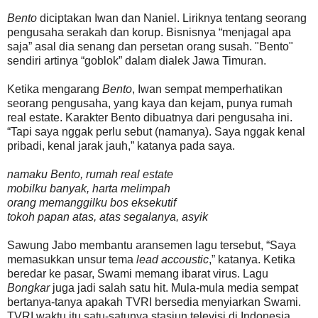
Bento
diciptakan Iwan dan Naniel. Liriknya tentang seorang
pengusaha serakah dan korup. Bisnisnya “menjagal apa
saja” asal dia senang dan persetan orang susah. "Bento"
sendiri artinya “goblok” dalam dialek Jawa Timuran.
Ketika mengarang
Bento
, Iwan sempat memperhatikan
seorang pengusaha, yang kaya dan kejam, punya rumah
real estate. Karakter Bento dibuatnya dari pengusaha ini.
“Tapi saya nggak perlu sebut (namanya). Saya nggak kenal
pribadi, kenal jarak jauh,” katanya pada saya.
namaku Bento, rumah real estate
mobilku banyak, harta melimpah
orang memanggilku bos eksekutif
tokoh papan atas, atas segalanya, asyik
Sawung Jabo membantu aransemen lagu tersebut, “Saya
memasukkan unsur tema
lead accoustic
,” katanya. Ketika
beredar ke pasar, Swami memang ibarat virus. Lagu
Bongkar
juga jadi salah satu hit. Mula-mula media sempat
bertanya-tanya apakah TVRI bersedia menyiarkan Swami.
TVRI waktu itu satu-satunya stasiun televisi di Indonesia.