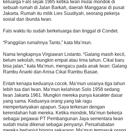
keluarga Fals sejak 1985 ketika Iwan mulai mondok di
sebuah rumah di Jalan Barkah, daerah Manggarai di pusat
Jakarta. Rumah itu milik Lies Suudiyah, seorang pekerja
sosial dan ibunda Iwan.
Fals waktu itu sudah berkeluarga dan tinggal di Condet.
“Panggilan rumahnya Tanto,” kata Ma’mun.
Nama lengkapnya Virgiawan Listanto. “Galang masih kecil,
belum sekolah, mungkin empat atau lima tahun. Cikal baru
bisa jalan,” kata Ma’mun, mengacu pada anak Iwan: Galang
Rambu Anarki dan Anisa Cikal Rambu Basae.
Entah kenapa keduanya cocok. Ma’mun usianya tiga tahun
lebih tua dari Iwan. Ma’mun kelahiran Solo 1958 sedang
Iwan Jakarta 1961. Mungkin mereka punya karakter dasar
yang sama. Keduanya orang yang tak ragu
mempertanyakan apapun. Saya terkesan dengan
kerendahan hati mereka. Ketika mondok, Ma’mun bekerja
sebagai pegawai PT Pembangunan Jaya sementara Iwan
sudah mulai dikenal sebagai penyanyi. Persahabatan
mereka berlanjut hingga sekarang. Ma’mun termasuk orang