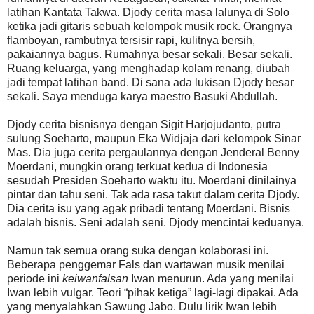
latihan Kantata Takwa. Djody cerita masa lalunya di Solo
ketika jadi gitaris sebuah kelompok musik rock. Orangnya
flamboyan, rambutnya tersisir rapi, kulitnya bersih,
pakaiannya bagus. Rumahnya besar sekali. Besar sekali.
Ruang keluarga, yang menghadap kolam renang, diubah
jadi tempat latihan band. Di sana ada lukisan Djody besar
sekali. Saya menduga karya maestro Basuki Abdullah.
Djody cerita bisnisnya dengan Sigit Harjojudanto, putra
sulung Soeharto, maupun Eka Widjaja dari kelompok Sinar
Mas. Dia juga cerita pergaulannya dengan Jenderal Benny
Moerdani, mungkin orang terkuat kedua di Indonesia
sesudah Presiden Soeharto waktu itu. Moerdani dinilainya
pintar dan tahu seni. Tak ada rasa takut dalam cerita Djody.
Dia cerita isu yang agak pribadi tentang Moerdani. Bisnis
adalah bisnis. Seni adalah seni. Djody mencintai keduanya.
Namun tak semua orang suka dengan kolaborasi ini.
Beberapa penggemar Fals dan wartawan musik menilai
periode ini
keiwanfalsan
Iwan menurun. Ada yang menilai
Iwan lebih vulgar. Teori “pihak ketiga” lagi-lagi dipakai. Ada
yang menyalahkan Sawung Jabo. Dulu lirik Iwan lebih