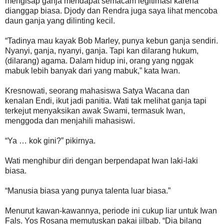
mengisap ganja mendapat semacam legitimasi karena
dianggap biasa. Djody dan Rendra juga saya lihat mencoba
daun ganja yang dilinting kecil.
“Tadinya mau kayak Bob Marley, punya kebun ganja sendiri.
Nyanyi, ganja, nyanyi, ganja. Tapi kan dilarang hukum,
(dilarang) agama. Dalam hidup ini, orang yang nggak
mabuk lebih banyak dari yang mabuk,” kata Iwan.
Kresnowati, seorang mahasiswa Satya Wacana dan
kenalan Endi, ikut jadi panitia. Wati tak melihat ganja tapi
terkejut menyaksikan awak Swami, termasuk Iwan,
menggoda dan menjahili mahasiswi.
“Ya … kok gini?” pikirnya.
Wati menghibur diri dengan berpendapat Iwan laki-laki
biasa.
“Manusia biasa yang punya talenta luar biasa.”
Menurut kawan-kawannya, periode ini cukup liar untuk Iwan
Fals. Yos Rosana memutuskan pakai jilbab. “Dia bilang