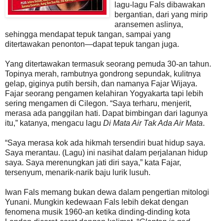
lagu-lagu Fals dibawakan
bergantian, dari yang mirip
aransemen aslinya,
sehingga mendapat tepuk tangan, sampai yang
ditertawakan penonton—dapat tepuk tangan juga.
Yang ditertawakan termasuk seorang pemuda 30-an tahun.
Topinya merah, rambutnya gondrong sepundak, kulitnya
gelap, giginya putih bersih, dan namanya Fajar Wijaya.
Fajar seorang pengamen kelahiran Yogyakarta tapi lebih
sering mengamen di Cilegon. “Saya terharu, menjerit,
merasa ada panggilan hati. Dapat bimbingan dari lagunya
itu,” katanya, mengacu lagu
Di Mata Air Tak Ada Air Mata
.
“Saya merasa kok ada hikmah tersendiri buat hidup saya.
Saya merantau. (Lagu) ini nasihat dalam perjalanan hidup
saya. Saya merenungkan jati diri saya,” kata Fajar,
tersenyum, menarik-narik baju lurik lusuh.
Iwan Fals memang bukan dewa dalam pengertian mitologi
Yunani. Mungkin kedewaan Fals lebih dekat dengan
fenomena musik 1960-an ketika dinding-dinding kota