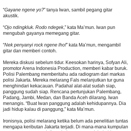
“
Gayane ngene yo?
” tanya Iwan, sambil pegang gitar
akustik.
“
Ojo ndingkluk. Rodo ndegek
,” kata Ma’mun. Iwan pun
mengubah gayanya memegang gitar.
“
Nek penyanyi rock ngene lho!
” kata Ma’mun, mengambil
gitar dan memberi contoh.
Mereka diskusi sebelum tidur. Keesokan harinya, Sofyan Ali,
promotor Arena Indonesia Production, memberi kabar buruk.
Polisi Palembang memberitahu ada radiogram dari markas
polisi Jakarta. Mereka melarang Fals melanjutkan tur guna
menghindari kekacauan. Padahal alat-alat sudah siap,
panggung sudah siap. Rencana pertunjukan Palembang,
Padang, Jambi, Medan, dan Banda Aceh dilarang. Iwan
menangis. “Buat Iwan panggung adalah kehidupannya. Dia
jadi hidup kalau di panggung,” kata Ma’mun.
Ironisnya, polisi melarang ketika belum ada penelitian tuntas
mengapa keributan Jakarta terjadi. Di mana-mana kumpulan