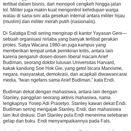
terlibat dalam bisnis, dari monopoli cengkeh hingga jalan
tol. Militer juga makin kuat mengontrol kehidupan warga
walau di sana-sini ada gesekan internal antara militer hijau
(muslim) dan militer merah putih (nasionalis).
Di Salatiga Endi sering menginap di kantor Yayasan Geni—
sebuah organisasi nirlaba yang banyak terlibat gerakan
protes. Satya Wacana 1980-an juga kampus yang
memberikan tempat untuk pemikiran kritis, antara lain
karena pengaruh dosen-dosen liberal macam Arief
Budiman, seorang doktor lulusan Universitas Harvard,
kakak kandung Soe Hok Gie, yang getol bicara Marxisme,
negara, masyarakat, demokrasi, dan acapkali diwawancarai
media. “Iwan ngefans sama Arief Budiman,” kata Endi.
Budiman dekat dengan mahasiswa, antara lain dengan
Stanley, panggilan seorang aktivis mahasiwa, nama
lengkapnya Yosep Adi Prasetyo. Stanley kawan dekat Endi.
Budiman sering mengajak Stanley, Endi, dan mahasiswa
lain ikut diskusi. Dari Stanley pula Endi menerima selebaran
gelap dan buku. Endi menyampaikannya pada Fals.