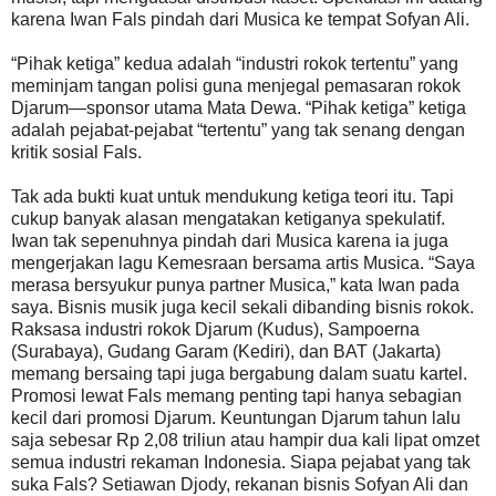
karena Iwan Fals pindah dari Musica ke tempat Sofyan Ali.
“Pihak ketiga” kedua adalah “industri rokok tertentu” yang
meminjam tangan polisi guna menjegal pemasaran rokok
Djarum—sponsor utama Mata Dewa. “Pihak ketiga” ketiga
adalah pejabat-pejabat “tertentu” yang tak senang dengan
kritik sosial Fals.
Tak ada bukti kuat untuk mendukung ketiga teori itu. Tapi
cukup banyak alasan mengatakan ketiganya spekulatif.
Iwan tak sepenuhnya pindah dari Musica karena ia juga
mengerjakan lagu Kemesraan bersama artis Musica. “Saya
merasa bersyukur punya partner Musica,” kata Iwan pada
saya. Bisnis musik juga kecil sekali dibanding bisnis rokok.
Raksasa industri rokok Djarum (Kudus), Sampoerna
(Surabaya), Gudang Garam (Kediri), dan BAT (Jakarta)
memang bersaing tapi juga bergabung dalam suatu kartel.
Promosi lewat Fals memang penting tapi hanya sebagian
kecil dari promosi Djarum. Keuntungan Djarum tahun lalu
saja sebesar Rp 2,08 triliun atau hampir dua kali lipat omzet
semua industri rekaman Indonesia. Siapa pejabat yang tak
suka Fals? Setiawan Djody, rekanan bisnis Sofyan Ali dan