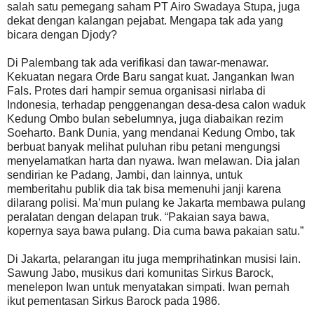
salah satu pemegang saham PT Airo Swadaya Stupa, juga
dekat dengan kalangan pejabat. Mengapa tak ada yang
bicara dengan Djody?
Di Palembang tak ada verifikasi dan tawar-menawar.
Kekuatan negara Orde Baru sangat kuat. Jangankan Iwan
Fals. Protes dari hampir semua organisasi nirlaba di
Indonesia, terhadap penggenangan desa-desa calon waduk
Kedung Ombo bulan sebelumnya, juga diabaikan rezim
Soeharto. Bank Dunia, yang mendanai Kedung Ombo, tak
berbuat banyak melihat puluhan ribu petani mengungsi
menyelamatkan harta dan nyawa. Iwan melawan. Dia jalan
sendirian ke Padang, Jambi, dan lainnya, untuk
memberitahu publik dia tak bisa memenuhi janji karena
dilarang polisi. Ma’mun pulang ke Jakarta membawa pulang
peralatan dengan delapan truk. “Pakaian saya bawa,
kopernya saya bawa pulang. Dia cuma bawa pakaian satu.”
Di Jakarta, pelarangan itu juga memprihatinkan musisi lain.
Sawung Jabo, musikus dari komunitas Sirkus Barock,
menelepon Iwan untuk menyatakan simpati. Iwan pernah
ikut pementasan Sirkus Barock pada 1986.