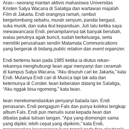
Aras—seorang mantan aktivis mahasiswa Universitas
Kristen Satya Wacana di Salatiga dan wartawan majalah
Film
di Jakarta. Endi orangnya ramah, rambut
bergelombang sebahu, murah senyum, pandai bergaul,
suka musik, dan suka ikut kepanduan. Juli lalu ketika saya
mewawancarai Endi, penampilannya tak banyak berubah,
walau perutnya agak buncit, sudah berkeluarga, serta
memiliki perusahaan sendiri Matamata Communications
yang bergerak di bidang
public relation
dan
event organizer.
Endi bertemu Iwan pada 1985 ketika ia diutus rekan-
rekannya menghubungi Iwan agar menyanyi dan ceramah
di kampus Satya Wacana. “Aku disuruh cari ke Jakarta,” kata
Endi. Mulanya Endi cari di Musica tapi tak ada dan
ketemunya di Condet. Iwan keberatan datang ke Salatiga,
“Aku nggak bisa ngomong,” kata Iwan.
Iwan merekomendasikan penyanyi balada lain. Endi
penasaran. Endi pengagum Fals dan punya koleksi lengkap
album Fals. Endi pun menulis surat kepada Iwan dan
dibalas pakai tulisan tangan. “Apa yang diomongin sama
yang dipikir, lebih cepat yang dipikirin,” kata Endi,