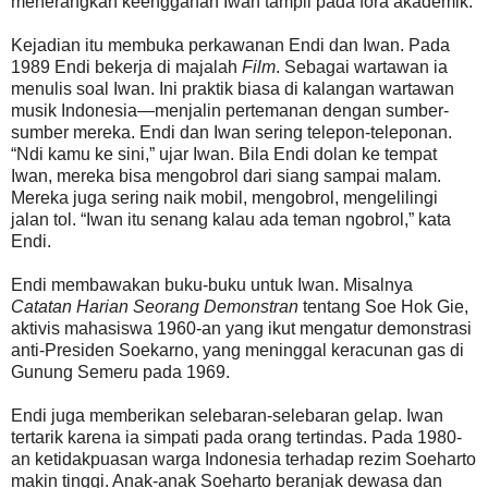
menerangkan keengganan Iwan tampil pada fora akademik.
Kejadian itu membuka perkawanan Endi dan Iwan. Pada
1989 Endi bekerja di majalah
Film
. Sebagai wartawan ia
menulis soal Iwan. Ini praktik biasa di kalangan wartawan
musik Indonesia—menjalin pertemanan dengan sumber-
sumber mereka. Endi dan Iwan sering telepon-teleponan.
“Ndi kamu ke sini,” ujar Iwan. Bila Endi dolan ke tempat
Iwan, mereka bisa mengobrol dari siang sampai malam.
Mereka juga sering naik mobil, mengobrol, mengelilingi
jalan tol. “Iwan itu senang kalau ada teman ngobrol,” kata
Endi.
Endi membawakan buku-buku untuk Iwan. Misalnya
Catatan Harian Seorang Demonstran
tentang Soe Hok Gie,
aktivis mahasiswa 1960-an yang ikut mengatur demonstrasi
anti-Presiden Soekarno, yang meninggal keracunan gas di
Gunung Semeru pada 1969.
Endi juga memberikan selebaran-selebaran gelap. Iwan
tertarik karena ia simpati pada orang tertindas. Pada 1980-
an ketidakpuasan warga Indonesia terhadap rezim Soeharto
makin tinggi. Anak-anak Soeharto beranjak dewasa dan