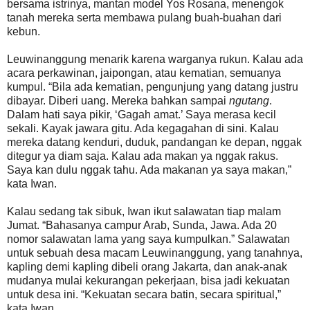
bersama istrinya, mantan model Yos Rosana, menengok
tanah mereka serta membawa pulang buah-buahan dari
kebun.
Leuwinanggung menarik karena warganya rukun. Kalau ada
acara perkawinan, jaipongan, atau kematian, semuanya
kumpul. “Bila ada kematian, pengunjung yang datang justru
dibayar. Diberi uang. Mereka bahkan sampai
ngutang
.
Dalam hati saya pikir, ‘Gagah amat.’ Saya merasa kecil
sekali. Kayak jawara gitu. Ada kegagahan di sini. Kalau
mereka datang kenduri, duduk, pandangan ke depan, nggak
ditegur ya diam saja. Kalau ada makan ya nggak rakus.
Saya kan dulu nggak tahu. Ada makanan ya saya makan,”
kata Iwan.
Kalau sedang tak sibuk, Iwan ikut salawatan tiap malam
Jumat. “Bahasanya campur Arab, Sunda, Jawa. Ada 20
nomor salawatan lama yang saya kumpulkan.” Salawatan
untuk sebuah desa macam Leuwinanggung, yang tanahnya,
kapling demi kapling dibeli orang Jakarta, dan anak-anak
mudanya mulai kekurangan pekerjaan, bisa jadi kekuatan
untuk desa ini. “Kekuatan secara batin, secara spiritual,”
kata Iwan.