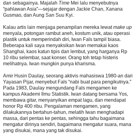
dan sebagainya. Majalah
Time
Mei lalu menyebutnya
“pahlawan Asia”—sejajar dengan Jackie Chan, Xanana
Gusmao, dan Aung San Suu Kyi.
Kalau artis lain menjaga penampilan mereka lewat
make up
menyala, potongan rambut aneh, kostum unik, atau operasi
plastik untuk memperindah diri, Iwan Fals tampil biasa.
Beberapa kali saya menyaksikan Iwan memakai kaos
Shanghai, kaos katun tipis dan lembut, yang harganya Rp
10 ribu selembar, saat konser. Orang toh tetap histeris
melihatnya. Iwan mungkin punya kharisma.
Amir Husin Daulay, seorang aktivis mahasiswa 1980-an dari
Yayasan Pijar, menyebut Fals “nabi buat para pengikutnya.”
Pada 1983, Daulay mengundang Fals mengamen ke
kampus Akademi Ilmu Statistik. Iwan datang bersama Yos,
membawa gitar, menyanyikan empat lagu, dan mendapat
honor Rp 400 ribu. Pengalaman mengamen, yang
dilakukannya bertahun-tahun, melatih Iwan menghadapi
massa, dari pentas ke pentas, sehingga tahu bagaimana
mengatur dirinya sendiri, bagaimana mengatur suara, mana
yang disukai, mana yang tak disukai.