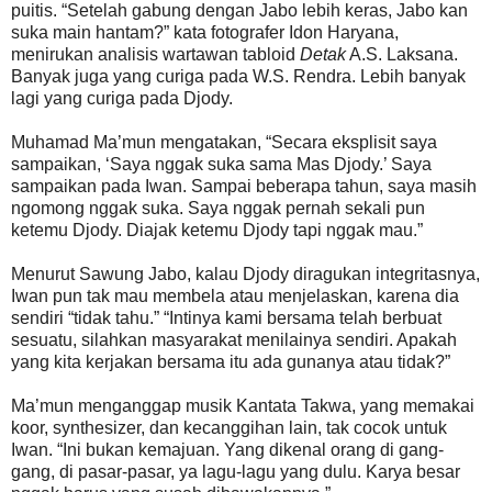
puitis. “Setelah gabung dengan Jabo lebih keras, Jabo kan
suka main hantam?” kata fotografer Idon Haryana,
menirukan analisis wartawan tabloid
Detak
A.S. Laksana.
Banyak juga yang curiga pada W.S. Rendra. Lebih banyak
lagi yang curiga pada Djody.
Muhamad Ma’mun mengatakan, “Secara eksplisit saya
sampaikan, ‘Saya nggak suka sama Mas Djody.’ Saya
sampaikan pada Iwan. Sampai beberapa tahun, saya masih
ngomong nggak suka. Saya nggak pernah sekali pun
ketemu Djody. Diajak ketemu Djody tapi nggak mau.”
Menurut Sawung Jabo, kalau Djody diragukan integritasnya,
Iwan pun tak mau membela atau menjelaskan, karena dia
sendiri “tidak tahu.” “Intinya kami bersama telah berbuat
sesuatu, silahkan masyarakat menilainya sendiri. Apakah
yang kita kerjakan bersama itu ada gunanya atau tidak?”
Ma’mun menganggap musik Kantata Takwa, yang memakai
koor, synthesizer, dan kecanggihan lain, tak cocok untuk
Iwan. “Ini bukan kemajuan. Yang dikenal orang di gang-
gang, di pasar-pasar, ya lagu-lagu yang dulu. Karya besar