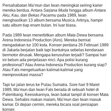
Persahabatan Ma’mun dan Iwan meningkat seiring karier
mereka berdua. Antara
Sarjana Muda
hingga album
Antara
Aku, Kau, dan Bekas Pacarmu
pada 1989, Iwan
menghasilkan 13 album bersama Musica. Artinya, hampir
satu album tiap enam bulan. Ini luar biasa.
Pada 1989 Iwan menerbitkan album
Mata Dewa
bersama
Arena Indonesia Production (Airo). Mereka berniat
mengadakan tur 100 kota. Konser perdana 26 Februari 1989
di Jakarta berjalan baik tapi buntutnya sebelas kendaraan
bermotor dirusak. Mengapa kerusuhan terjadi? Sampai hari
ini belum ada penjelasan rinci. Apa polisi kurang
profesional? Atau Arena Indonesia Production kurang siap?
Atau Fals mengeluarkan kalimat-kalimat yang
memprovokasi massa?
Tapi tur jalan terus ke Pulau Sumatra. Sore hari 9 Maret
1989, Ma’mun dan Iwan Fals berada di sebuah hotel di
Palembang. Keesokannya, Iwan bakal tampil di konser Mata
Dewa. Sehabis makan malam, Ma’mun dan Iwan masuk
kamar. Di depan cermin, mereka bicara soal persiapan
konser.