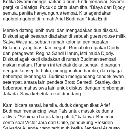
Ketika Swami mengeluarkan album, Endi menawari Swami
pergi ke Salatiga. Pucuk dicinta ulam tiba. “Biaya dari Djody
semua, panitia hanya ngurus tempat. Kita agendakan
ngobrol-ngobrol di rumah Arief Budiman,” kata Endi.
Mereka datang lebih awal dan mengadakan dua diskusi.
Diskusi agak besaran diadakan di sebuah
guest house
milik
Satya Wacana, sebuah rumah kolonial peninggalan
Belanda, yang luas dan megah. Rumah itu dipakai Djody
dan peragawati Regina Sandi Harun, istri muda Djody.
Diskusi agak kecil diadakan di rumah Budiman sembari
makan malam. Rumah ini terletak dekat sungai, dibangun
dengan konsep terbuka, menggunakan bambu, dan dijaga
beberapa ekor angsa. Budiman mengundang cendekiawan
setempat, antara lain pendeta Broto Semedi, Stanley, dan
beberapa mahasiswa lain untuk diskusi dengan rombongan
Jakarta. Saya kebetulan ikut diundang.
Kami bicara santai, bersila, duduk dengan tikar. Arief
Budiman memancing Iwan Fals untuk masuk ke dunia
aktivis. “Seniman harus tahu politik,” katanya. Budiman
cerita soal Victor Jara dari Chile, pendukung Presiden
Salvador Allende, yang terbunuh ketika Jenderal Augusto