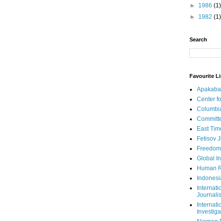
►
1986
(1)
►
1982
(1)
Search
Favourite L
Apakaba
Center fo
Columbi
Committe
East Tim
Fetisov 
Freedom
Global In
Human R
Indonesi
Internati
Journalis
Internati
Investiga