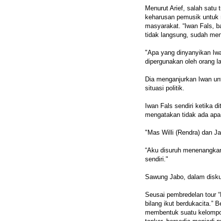
Menurut Arief, salah satu 
keharusan pemusik untuk 
masyarakat. “Iwan Fals, b
tidak langsung, sudah menj
"Apa yang dinyanyikan Iw
dipergunakan oleh orang l
Dia menganjurkan Iwan untu
situasi politik.
Iwan Fals sendiri ketika d
mengatakan tidak ada apa-
"Mas Willi (Rendra) dan Ja
“Aku disuruh menenangkan d
sendiri."
Sawung Jabo, dalam disku
Seusai pembredelan tour 
bilang ikut berdukacita.”
membentuk suatu kelompok