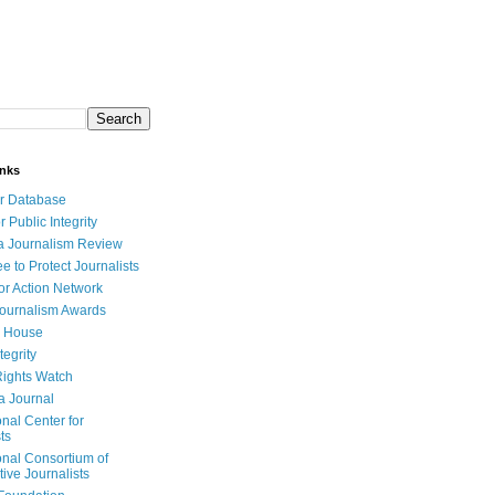
inks
r Database
r Public Integrity
a Journalism Review
e to Protect Journalists
or Action Network
Journalism Awards
 House
tegrity
ights Watch
a Journal
onal Center for
ts
onal Consortium of
tive Journalists