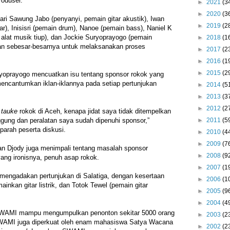
produser.
►
2021
(3
►
2020
(3
ri Sawung Jabo (penyanyi, pemain gitar akustik), Iwan
►
2019
(2
ar), Inisisri (pemain drum), Nanoe (pemain bass), Naniel K
alat musik tiup), dan Jockie Suryoprayogo (pemain
►
2018
(1
san sebesar-besarnya untuk melaksanakan proses
►
2017
(2
►
2016
(1
►
2015
(2
ryoprayogo mencuatkan isu tentang sponsor rokok yang
encantumkan iklan-iklannya pada setiap pertunjukan
►
2014
(5
►
2013
(3
►
2012
(2
a
tauke
rokok di Aceh, kenapa jidat saya tidak ditempelkan
►
2011
(5
nggung dan peralatan saya sudah dipenuhi sponsor,”
parah peserta diskusi.
►
2010
(4
►
2009
(7
an Djody juga menimpali tentang masalah sponsor
►
2008
(9
yang ironisnya, penuh asap rokok.
►
2007
(1
engadakan pertunjukan di Salatiga, dengan kesertaan
►
2006
(1
nkan gitar listrik, dan Totok Tewel (pemain gitar
►
2005
(9
►
2004
(4
 SWAMI mampu mengumpulkan penonton sekitar 5000 orang
►
2003
(2
SWAMI juga diperkuat oleh enam mahasiswa Satya Wacana
►
2002
(2