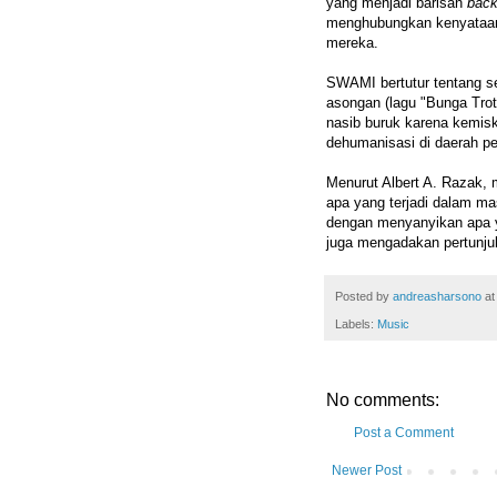
yang menjadi barisan
back
menghubungkan kenyataan 
mereka.
SWAMI bertutur tentang s
asongan (lagu "Bunga Trot
nasib buruk karena kemisk
dehumanisasi di daerah p
Menurut Albert A. Razak,
apa yang terjadi dalam m
dengan menyanyikan apa y
juga mengadakan pertunju
Posted by
andreasharsono
a
Labels:
Music
No comments:
Post a Comment
Newer Post