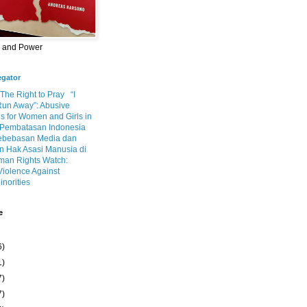
m and Power
egator
 The Right to Pray
“I
Run Away”: Abusive
s for Women and Girls in
Pembatasan Indonesia
ebebasan Media dan
 Hak Asasi Manusia di
an Rights Watch:
Violence Against
inorities
e
6)
1)
7)
7)