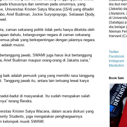
 pada khususnya dan seniman pada umumnya, yang
dia ikut me
(Jakarta) 
e, Universitas Kristen Satya Wacana (15/4) yang dihadiri
(Jayapura, 
bo, Arief Budiman, Jockie Suryoprayogo, Setiawan Djody,
di Universi
ewel.
(Salatiga)
dia belajar
a, zaman sekarang politik tidak perlu hanya dikelola oleh
Nieman Fell
erajaan dahulu, kelangsungan negara di zaman sekarang
Harvard (C
emua pihak yang berkepentingan dengan jalannya negara.
t adalah musisi.
Twitter
t bertanggung jawab, SWAMI juga harus ikut bertanggung
Facebook
a, Arief Budiman maupun orang-orang di Jakarta sana,”
Instagram
Mastodon
g baik adalah pemusik yang yang memiliki rasa tanggung
Book Sale
 Tanggung jawab itu, antara lain tertuang lewat karya
badut-badut di masyarakat. Itu sudah merupakan salah
kinya” terang Rendra.
ersitas Kristen Satya Wacana, dalam acara diskusi yang
inority Students, juga mengatakan penghargaannya
pun kelompok musik SWAMI.