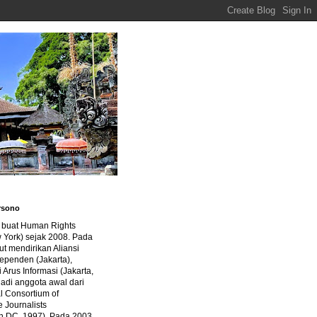
rsono
a buat Human Rights
 York) sejak 2008. Pada
ut mendirikan Aliansi
dependen (Jakarta),
di Arus Informasi (Jakarta,
jadi anggota awal dari
al Consortium of
e Journalists
n DC, 1997). Pada 2003,