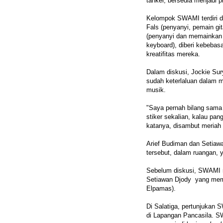
tanker, bersedia menjadi 
Kelompok SWAMI terdiri da
Fals (penyanyi, pemain git
(penyanyi dan memainkan 
keyboard), diberi kebeba
kreatifitas mereka.
Dalam diskusi, Jockie Su
sudah keterlaluan dalam m
musik.
"Saya pernah bilang sam
stiker sekalian, kalau pa
katanya, disambut meriah 
Arief Budiman dan Setiaw
tersebut, dalam ruangan, 
Sebelum diskusi, SWAMI m
Setiawan Djody yang memai
Elpamas).
Di Salatiga, pertunjukan
di Lapangan Pancasila. 