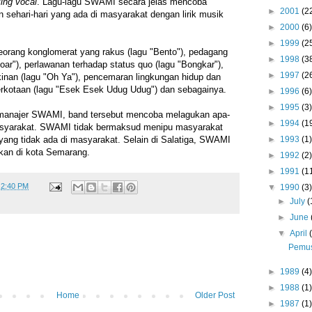
ing vocal
. Lagu-lagu SWAMI secara jelas mencoba
►
2001
(2
sehari-hari yang ada di masyarakat dengan lirik musik
►
2000
(6)
►
1999
(2
eorang konglomerat yang rakus (lagu "Bento"), pedagang
►
1998
(3
oar"), perlawanan terhadap status quo (lagu "Bongkar"),
►
1997
(2
inan (lagu "Oh Ya"), pencemaran lingkungan hidup dan
erkotaan (lagu "Esek Esek Udug Udug") dan sebagainya.
►
1996
(6)
►
1995
(3)
 manajer SWAMI, band tersebut mencoba melagukan apa-
►
1994
(1
asyarakat. SWAMI tidak bermaksud menipu masyarakat
►
1993
(1)
ang tidak ada di masyarakat. Selain di Salatiga, SWAMI
kan di kota Semarang.
►
1992
(2)
►
1991
(1
t
2:40 PM
▼
1990
(3)
►
July
(
►
June
▼
April
Pemus
►
1989
(4)
►
1988
(1)
Home
Older Post
►
1987
(1)