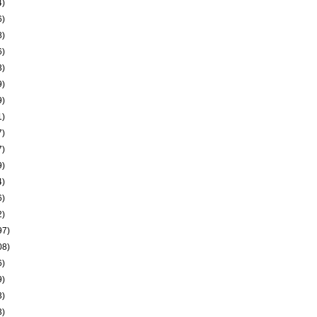
4)
6)
8)
6)
3)
9)
9)
1)
7)
7)
9)
4)
6)
2)
97)
08)
6)
9)
3)
3)