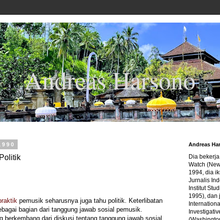
Andreas Harsono
1990
Andreas Ha
olitik
Dia bekerj
Watch (New
1994, dia ik
Jurnalis In
Institut Stu
1995), dan 
praktik
pemusik seharusnya juga tahu politik. Keterlibatan
Internation
ebagai bagian dari tanggung jawab sosial pemusik.
Investigativ
 berkembang dari diskusi tentang tanggung jawab sosial
(Washingto