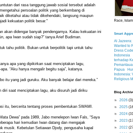
tuntutan dari rasa tanggung jawab sosial tersebut adalah
mengetahui persoalan politik yang berkembang di
aik diketahui atau tidak dikehendaki, langsung maupun
Race, Isla
adi kekuatan politik besar."
an akan didengar banyak pendengarnya. Kalau kekuatan ini
Smart Aggr
ain, apa Iwan sudah siap?” tanya Arief Budiman.
Al Jazeera:
Wanted to 
k tahu politik. Bukan untuk berpolitik tapi untuk tahu
Dress Code
Indonesia
terhadap K
itanya apa yang dipikirkan saat menciptakan lagu,
Pemantauan
apa. “Aku hanya mengalir begitu saja”, katanya.
Papua
Hum
Indonesia: 
Religious M
bo itu yang jadi guruku. Aku banyak belajar dari mereka.”
iri saat menciptakan lagu, aku disuruh jadi diriku
Blog Archiv
►
2026
(3)
si itu, bercerita tentang proses pembentukan SWAMI.
►
2025
(1
►
2024
(3
“Mata Dewa” pada 1989, Jabo menelepon Iwan Fals, “Saya
►
2023
(1
 Beberapa hari kemudian Iwan datang dan mengajak
►
2022
(2
 musik. Kebetulan Setiawan Djody, pengusaha kapal