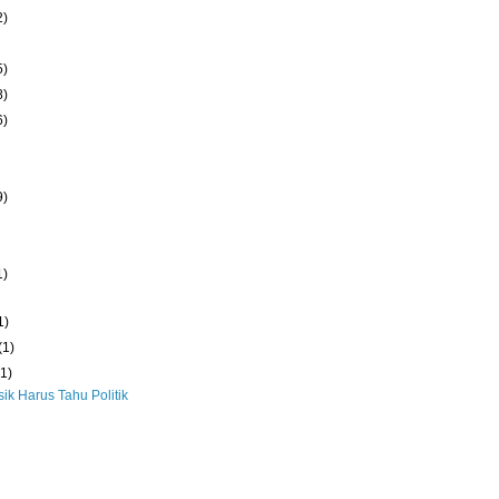
2)
5)
8)
6)
9)
1)
1)
(1)
(1)
ik Harus Tahu Politik