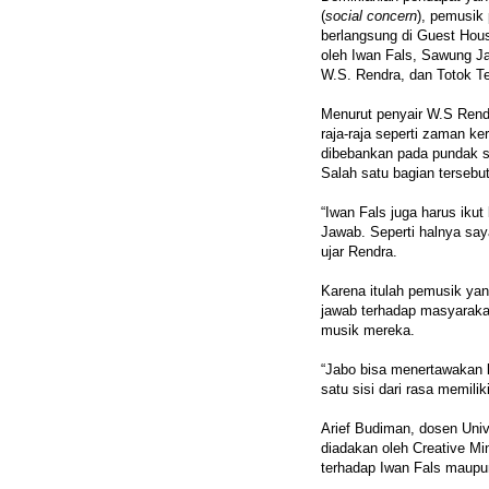
(
social concern
), pemusik
berlangsung di Guest Hous
oleh Iwan Fals, Sawung Ja
W.S. Rendra, dan Totok T
Menurut penyair W.S Rendr
raja-raja seperti zaman k
dibebankan pada pundak s
Salah satu bagian tersebu
“Iwan Fals juga harus iku
Jawab. Seperti halnya say
ujar Rendra.
Karena itulah pemusik yan
jawab terhadap masyarakat.
musik mereka.
“Jabo bisa menertawakan 
satu sisi dari rasa memili
Arief Budiman, dosen Univ
diadakan oleh Creative M
terhadap Iwan Fals mau