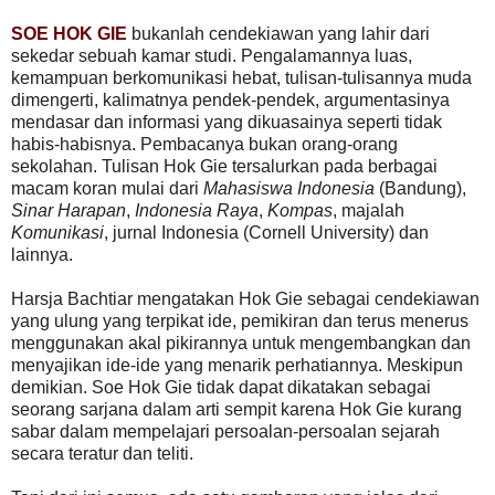
SOE HOK GIE
bukanlah cendekiawan yang lahir dari
sekedar sebuah kamar studi. Pengalamannya luas,
kemampuan berkomunikasi hebat, tulisan-tulisannya muda
dimengerti, kalimatnya pendek-pendek, argumentasinya
mendasar dan informasi yang dikuasainya seperti tidak
habis-habisnya. Pembacanya bukan orang-orang
sekolahan. Tulisan Hok Gie tersalurkan pada berbagai
macam koran mulai dari
Mahasiswa Indonesia
(Bandung),
Sinar Harapan
,
Indonesia Raya
,
Kompas
, majalah
Komunikasi
, jurnal Indonesia (Cornell University) dan
lainnya.
Harsja Bachtiar mengatakan Hok Gie sebagai cendekiawan
yang ulung yang terpikat ide, pemikiran dan terus menerus
menggunakan akal pikirannya untuk mengembangkan dan
menyajikan ide-ide yang menarik perhatiannya. Meskipun
demikian. Soe Hok Gie tidak dapat dikatakan sebagai
seorang sarjana dalam arti sempit karena Hok Gie kurang
sabar dalam mempelajari persoalan-persoalan sejarah
secara teratur dan teliti.