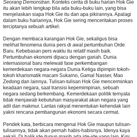
Seorang Demonstran
. Konteks cerita di buku harian Hok Gie
itu akan lebih lengkap bila ada buku-buku lain, yang bisa
menjelaskan siapa Hok Gie itu dan apa pikirannya. Apalagi
dalam buku hariannya, Hok Gie sering menceritakan proses
terciptanya sebuah artikel.
Dengan membaca karangan Hok Gie, sekaligus bisa
melihat fenomena dunia pers di awal pertumbuhan Orde
Baru. Kebebasan pers waktu itu relatif masih baik.
Pertumbuhan ekonomi dipacu dengan gariah. Dunia
internasional baru melewati fase perkembangan
kemerdekaan negara-negara Dunia Ketiga dipimpin tokoh-
tokoh kharismatik macam Sukarno, Gamal Nasser, Mao
Zedong dan lainnya. Tulisan-tulisan Hok Gie mencerminkan
keadaan negara, saat transisi kepemimpinan, sebuah
negara sedang berkembang. Kemerdekaan politik ternyata
tidak menjawab kebutuhan masyarakat akan negara yang
adil dan makmur. Lantas rakyat menentukan kehendak lain
yakni rencana pembangunan ekonomi secara cermat.
Pendek kata, berbicara mengenai Hok Gie maupun tulisan-
tulisannya, tidak akan pernah habis-habisnya. Idenya kaya
sekali. Di balik ide itupun masih ada ide-ide yang lain. Kini