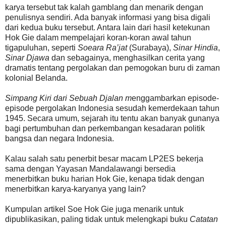
karya tersebut tak kalah gamblang dan menarik dengan
penulisnya sendiri. Ada banyak informasi yang bisa digali
dari kedua buku tersebut. Antara lain dari hasil ketekunan
Hok Gie dalam mempelajari koran-koran awal tahun
tigapuluhan, seperti
Soeara Ra’jat
(Surabaya),
Sinar Hindia
,
Sinar Djawa
dan sebagainya, menghasilkan cerita yang
dramatis tentang pergolakan dan pemogokan buru di zaman
kolonial Belanda.
Simpang Kiri dari Sebuah Djalan m
enggambarkan episode-
episode pergolakan Indonesia sesudah kemerdekaan tahun
1945. Secara umum, sejarah itu tentu akan banyak gunanya
bagi pertumbuhan dan perkembangan kesadaran politik
bangsa dan negara Indonesia.
Kalau salah satu penerbit besar macam LP2ES bekerja
sama dengan Yayasan Mandalawangi bersedia
menerbitkan buku harian Hok Gie, kenapa tidak dengan
menerbitkan karya-karyanya yang lain?
Kumpulan artikel Soe Hok Gie juga menarik untuk
dipublikasikan, paling tidak untuk melengkapi buku
Catatan