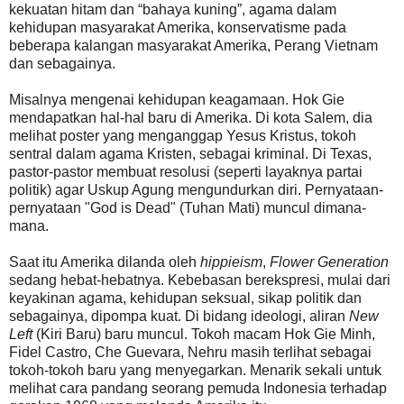
kekuatan hitam dan “bahaya kuning”, agama dalam
kehidupan masyarakat Amerika, konservatisme pada
beberapa kalangan masyarakat Amerika, Perang Vietnam
dan sebagainya.
Misalnya mengenai kehidupan keagamaan. Hok Gie
mendapatkan hal-hal baru di Amerika. Di kota Salem, dia
melihat poster yang menganggap Yesus Kristus, tokoh
sentral dalam agama Kristen, sebagai kriminal. Di Texas,
pastor-pastor membuat resolusi (seperti layaknya partai
politik) agar Uskup Agung mengundurkan diri. Pernyataan-
pernyataan "God is Dead" (Tuhan Mati) muncul dimana-
mana.
Saat itu Amerika dilanda oleh
hippieism
,
Flower Generation
sedang hebat-hebatnya. Kebebasan berekspresi, mulai dari
keyakinan agama, kehidupan seksual, sikap politik dan
sebagainya, dipompa kuat. Di bidang ideologi, aliran
New
Left
(Kiri Baru) baru muncul. Tokoh macam Hok Gie Minh,
Fidel Castro, Che Guevara, Nehru masih terlihat sebagai
tokoh-tokoh baru yang menyegarkan. Menarik sekali untuk
melihat cara pandang seorang pemuda Indonesia terhadap