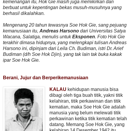
kemenangan itu, Hok Gie masih juga memikirkan dan
berbuat untuk kepentingan bekas musuh-musuhnya yang
berhasil dikalahkan.
Mengenang 20 tahun tewasnya Soe Hok Gie, sang pejuang
kemanusiaan itu,
Andreas Harsono
dari Universitas Satya
Wacana, Salatiga, menulis untuk
Eksponen
. Foto Hok Gie
terakhir dimasa hidupnya, yang melengkapi tulisan Andreas
Harsono ini, dipinjam dari Leila Ch. Budiman, istri Dr. Arief
Budiman (d/h Soe Hok Djin), yang tak lain tak buka kakak
ipar Soe Hok Gie.
Berani, Jujur dan Berperikemanusiaan
KALAU
kehidupan manusia bisa
dibagi oleh tiga buah titik, yakni titik
kelahiran, titik perkawinan dan titik
kematian, maka Soe Hok Gie adalah
manusia yang belum melewati titik
perkawinan ketika titik kematian telah
datang. Memang Soe Hok Gie, yang
kelahiran 14 Desember 1942 itu,