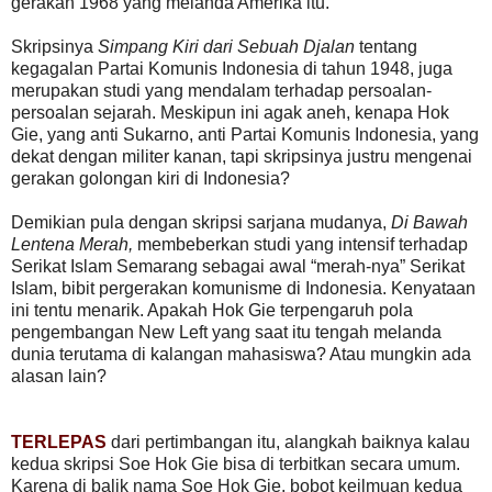
gerakan 1968 yang melanda Amerika itu.
Skripsinya
Simpang Kiri dari Sebuah Djalan
tentang
kegagalan Partai Komunis Indonesia di tahun 1948, juga
merupakan studi yang mendalam terhadap persoalan-
persoalan sejarah. Meskipun ini agak aneh, kenapa Hok
Gie, yang anti Sukarno, anti Partai Komunis Indonesia, yang
dekat dengan militer kanan, tapi skripsinya justru mengenai
gerakan golongan kiri di Indonesia?
Demikian pula dengan skripsi sarjana mudanya,
Di Bawah
Lentena Merah,
membeberkan studi yang intensif terhadap
Serikat Islam Semarang sebagai awal “merah-nya” Serikat
Islam, bibit pergerakan komunisme di Indonesia. Kenyataan
ini tentu menarik. Apakah Hok Gie terpengaruh pola
pengembangan New Left yang saat itu tengah melanda
dunia terutama di kalangan mahasiswa? Atau mungkin ada
alasan lain?
TERLEPAS
dari pertimbangan itu, alangkah baiknya kalau
kedua skripsi Soe Hok Gie bisa di terbitkan secara umum.
Karena di balik nama Soe Hok Gie, bobot keilmuan kedua