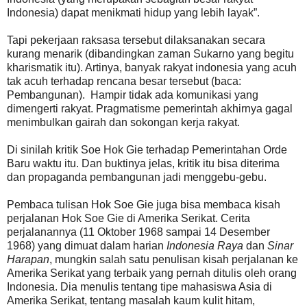
Indonesia) dapat menikmati hidup yang lebih layak”.
Tapi pekerjaan raksasa tersebut dilaksanakan secara
kurang menarik (dibandingkan zaman Sukarno yang begitu
kharismatik itu). Artinya, banyak rakyat indonesia yang acuh
tak acuh terhadap rencana besar tersebut (baca:
Pembangunan). Hampir tidak ada komunikasi yang
dimengerti rakyat. Pragmatisme pemerintah akhirnya gagal
menimbulkan gairah dan sokongan kerja rakyat.
Di sinilah kritik Soe Hok Gie terhadap Pemerintahan Orde
Baru waktu itu. Dan buktinya jelas, kritik itu bisa diterima
dan propaganda pembangunan jadi menggebu-gebu.
Pembaca tulisan Hok Soe Gie juga bisa membaca kisah
perjalanan Hok Soe Gie di Amerika Serikat. Cerita
perjalanannya (11 Oktober 1968 sampai 14 Desember
1968) yang dimuat dalam harian
Indonesia Raya
dan
Sinar
Harapan
, mungkin salah satu penulisan kisah perjalanan ke
Amerika Serikat yang terbaik yang pernah ditulis oleh orang
Indonesia. Dia menulis tentang tipe mahasiswa Asia di
Amerika Serikat, tentang masalah kaum kulit hitam,