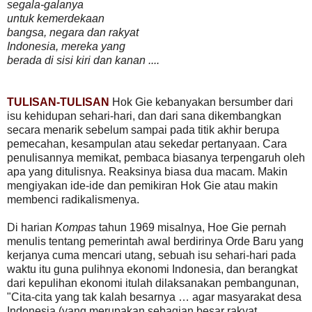
segala-galanya
untuk kemerdekaan
bangsa, negara dan rakyat
Indonesia, mereka yang
berada di sisi kiri dan kanan ....
TULISAN-TULISAN
Hok Gie kebanyakan bersumber dari
isu kehidupan sehari-hari, dan dari sana dikembangkan
secara menarik sebelum sampai pada titik akhir berupa
pemecahan, kesampulan atau sekedar pertanyaan. Cara
penulisannya memikat, pembaca biasanya terpengaruh oleh
apa yang ditulisnya. Reaksinya biasa dua macam. Makin
mengiyakan ide-ide dan pemikiran Hok Gie atau makin
membenci radikalismenya.
Di harian
Kompas
tahun 1969 misalnya, Hoe Gie pernah
menulis tentang pemerintah awal berdirinya Orde Baru yang
kerjanya cuma mencari utang, sebuah isu sehari-hari pada
waktu itu guna pulihnya ekonomi Indonesia, dan berangkat
dari kepulihan ekonomi itulah dilaksanakan pembangunan,
"Cita-cita yang tak kalah besarnya … agar masyarakat desa
Indonesia (yang merupakan sebagian besar rakyat