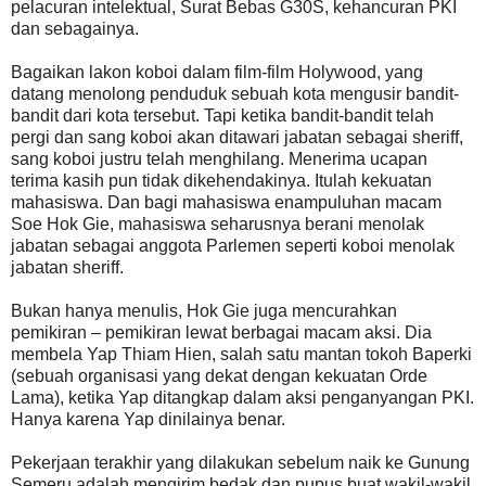
pelacuran intelektual, Surat Bebas G30S, kehancuran PKI
dan sebagainya.
Bagaikan lakon koboi dalam film-film Holywood, yang
datang menolong penduduk sebuah kota mengusir bandit-
bandit dari kota tersebut. Tapi ketika bandit-bandit telah
pergi dan sang koboi akan ditawari jabatan sebagai sheriff,
sang koboi justru telah menghilang. Menerima ucapan
terima kasih pun tidak dikehendakinya. Itulah kekuatan
mahasiswa. Dan bagi mahasiswa enampuluhan macam
Soe Hok Gie, mahasiswa seharusnya berani menolak
jabatan sebagai anggota Parlemen seperti koboi menolak
jabatan sheriff.
Bukan hanya menulis, Hok Gie juga mencurahkan
pemikiran – pemikiran lewat berbagai macam aksi. Dia
membela Yap Thiam Hien, salah satu mantan tokoh Baperki
(sebuah organisasi yang dekat dengan kekuatan Orde
Lama), ketika Yap ditangkap dalam aksi penganyangan PKI.
Hanya karena Yap dinilainya benar.
Pekerjaan terakhir yang dilakukan sebelum naik ke Gunung
Semeru adalah mengirim bedak dan pupus buat wakil-wakil