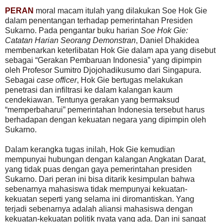
PERAN
moral macam itulah yang dilakukan Soe Hok Gie
dalam penentangan terhadap pemerintahan Presiden
Sukarno. Pada pengantar buku harian
Soe Hok Gie:
Catatan Harian Seorang Demonstran
, Daniel Dhakidea
membenarkan keterlibatan Hok Gie dalam apa yang disebut
sebagai “Gerakan Pembaruan Indonesia” yang dipimpin
oleh Profesor Sumitro Djojohadikusumo dari Singapura.
Sebagai
case officer
, Hok Gie bertugas melakukan
penetrasi dan infiltrasi ke dalam kalangan kaum
cendekiawan. Tentunya gerakan yang bermaksud
“memperbaharui” pemerintahan Indonesia tersebut harus
berhadapan dengan kekuatan negara yang dipimpin oleh
Sukarno.
Dalam kerangka tugas inilah, Hok Gie kemudian
mempunyai hubungan dengan kalangan Angkatan Darat,
yang tidak puas dengan gaya pemerintahan presiden
Sukarno. Dari peran ini bisa ditarik kesimpulan bahwa
sebenarnya mahasiswa tidak mempunyai kekuatan-
kekuatan seperti yang selama ini diromantiskan. Yang
terjadi sebenarnya adalah aliansi mahasiswa dengan
kekuatan-kekuatan politik nyata yang ada. Dan ini sangat