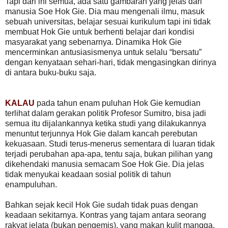
Tapi dari ini semua, ada satu gambaran yang jelas dari
manusia Soe Hok Gie. Dia mau mengenali ilmu, masuk
sebuah universitas, belajar sesuai kurikulum tapi ini tidak
membuat Hok Gie untuk berhenti belajar dari kondisi
masyarakat yang sebenarnya. Dinamika Hok Gie
mencerminkan antusiasismenya untuk selalu “bersatu”
dengan kenyataan sehari-hari, tidak mengasingkan dirinya
di antara buku-buku saja.
KALAU
pada tahun enam puluhan Hok Gie kemudian
terlihat dalam gerakan politik Profesor Sumitro, bisa jadi
semua itu dijalankannya ketika studi yang dilakukannya
menuntut terjunnya Hok Gie dalam kancah perebutan
kekuasaan. Studi terus-menerus sementara di luaran tidak
terjadi perubahan apa-apa, tentu saja, bukan pilihan yang
dikehendaki manusia semacam Soe Hok Gie. Dia jelas
tidak menyukai keadaan sosial politik di tahun
enampuluhan.
Bahkan sejak kecil Hok Gie sudah tidak puas dengan
keadaan sekitarnya. Kontras yang tajam antara seorang
rakyat jelata (bukan pengemis), yang makan kulit mangga,