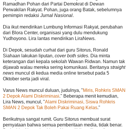
Ramadhan Pohan dari Partai Demokrat di Dewan
Perwakilan Rakyat. Pohan, juga orang Batak, sebelumnya
pemimpin redaksi
Jurnal Nasional
.
Dia ikut mendirikan Lumbung Informasi Rakyat, perubahan
dari Blora Center, organisasi yang dulu mendukung
Yudhoyono. Lira lantas mendirikan LiraNews.
Di Depok, sesudah curhat dari guru Sitorus, Ronald
Siahaan lakukan liputan,
cover both sides
. Dia minta
keterangan dari kepala sekolah Wawan Ridwan. Namun tak
dijawab walau mereka sering komunikasi. Beritanya
straight
news
muncul di kedua media online tersebut pada 5
Oktober serta jadi viral.
Varus News muncul duluan, judulnya, "
Miris, Rohkris SMAN
2 Depok Alami Diskriminasi
." Beberapa menit kemudian,
Lira News, muncul, "
Alami Diskriminasi, Siswa Rohkris
SMAN 2 Depok Tak Boleh Pakai Ruang Kelas
."
Berikutnya sangat rumit. Guru Sitorus membuat surat
pernyataan bahwa semua pemberitaan media, tidak benar.